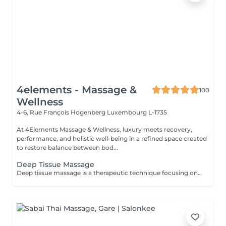
4elements - Massage &
100
Wellness
4-6, Rue François Hogenberg
Luxembourg L-1735
At 4Elements Massage & Wellness, luxury meets recovery,
performance, and holistic well-being in a refined space created
to restore balance between bod...
Deep Tissue Massage
Deep tissue massage is a therapeutic technique focusing on the deeper layers of muscle and connective tissue, using slow, firm strokes and direct pressure to relieve chronic tension and stubborn "knots". It is highly targeted, aiming to break down adhesions (rigid tissue) and improve mobility, rather than for general relaxation Key Aspects of Deep Tissue Massage: Techniques: Therapists use fingers, thumbs, knuckles, and elbows for deep pressure. Targeted Areas: Commonly focuses on chronic pain areas such as the neck, low back, and shoulders .Benefits: Reduces chronic pain, reduces inflammation, helps with posture, and breaks up scar tissue. Difference from Swedish: Unlike this beginner's guide to deep tissue massage, it is more intense and focused on deep layers. What to expect: It is common to feel slightly tender afterward;learn what to expect during your first deep tissue session.