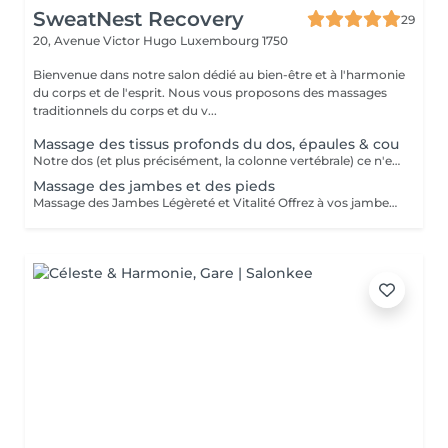
SweatNest Recovery
29
20, Avenue Victor Hugo
Luxembourg 1750
Bienvenue dans notre salon dédié au bien-être et à l'harmonie
du corps et de l'esprit. Nous vous proposons des massages
traditionnels du corps et du v...
Massage des tissus profonds du dos, épaules & cou
Notre dos (et plus précisément, la colonne vertébrale) ce n'est pas un simple support osseux entouré par des muscles. C'est aussi un canal qui fait circuler l'énergie dans notre corps et qui « prends » sur soi le poids de tous nos peurs, angoisses et stress quotidien. La colonne vertébrale est en quelque sorte un pilier de notre bien-être général. Maintenir le dos en « bonne santé » signifie de prendre soin du corps entier et de l'esprit. Idéal pour les gens sportifs et les gens souffrant de douleur chronique, le massage Deep tissue est surtout reconnu pour ses effets sur le plan musculaire. Il diminue les douleurs et l'inflammation. Cette approche est particulièrement efficace pour les tensions chroniques et les régions contractées comme cou, dos et épaules. Le massage Deep Tissue est pratiqué avec très peu d'huile ce qui permet une meilleure adhérence avec les tissus, et un travail de relâchement au niveau des fascias ce qui donne plus d'espace au muscle, lui permettant ainsi de se relâcher plus aisément. Le massage des tissus profonds du dos est indiqué également pour les personnes souffrant de lombalgie, dorsalgie ou cervicalgie due à leurs positions ou mouvements de par leur profession, ou à cause de stress / nervosité, ou de courbatures suite au sport, jardinage, etc. Note importante : ce soin est pour l'objectif de soulager des maux du dos mais il ne remplace en aucun cas le traitement d'un kinésithérapeute ou autre soin médical !
Massage des jambes et des pieds
Massage des Jambes Légèreté et Vitalité Offrez à vos jambes un véritable moment de bien-être. Ce massage ciblé stimule la circulation, soulage la fatigue et réduit la sensation de jambes lourdes. Grâce à des manuvres précises et enveloppantes, il détend les muscles, favorise l'élimination des tensions et redonne confort, souplesse et légèreté. Un soin idéal après une journée debout, une activité sportive ou en cas de sensation de fatigue dans les membres inférieurs. Bienfaits Circulation stimulée Sensation de jambes légères Détente musculaire et relaxation globale Contre-indications Le massage des jambes est déconseillé en cas de: Phlébite, varices douloureuses ou troubles circulatoires importants Plaies, irritations, eczéma ou infection cutanée Fièvre ou maladie aiguë Fracture, entorse ou chirurgie récente Grossesse (hors massage spécifique) ou traitement anticoagulant En cas de doute, un avis médical est recommandé avant le soin.