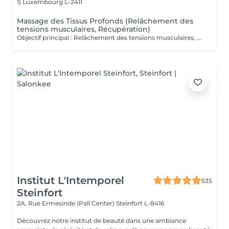
1)
Luxembourg L-2411
Massage des Tissus Profonds (Relâchement des
tensions musculaires, Récupération)
Objectif principal : Relâchement des tensions musculaires, Récupération. Massage intense ciblant les couches musculaires profondes pour soulager les tensions. Il agit directement sur les fibres musculaires, améliore la mobilité et restaure la souplesse des tissus. Véritable rituel de détente et de récupération, le massage des tissus profonds est un soin d'exception qui agit au cur des tensions musculaires. Grâce à des manuvres lentes et précises, il libère les zones de stress, relance la circulation et rééquilibre le corps en profondeur. Ce massage offre une sensation immédiate de relâchement, tout en procurant un bien-être durable et une profonde harmonisation du corps et de l'esprit. Fréquence recommandée : une séance par semaine en phase de soulagement pendant 2 à 4 semaines afin de libérer les tensions profondes et soutenir la récupération musculaire, puis une séance toutes les 3 à 4 semaines en entretien pour préserver souplesse, mobilité et confort durable.
Institut L'Intemporel
535
Steinfort
2A, Rue Ermesinde (Pall Center)
Steinfort L-8416
Découvrez notre institut de beauté dans une ambiance