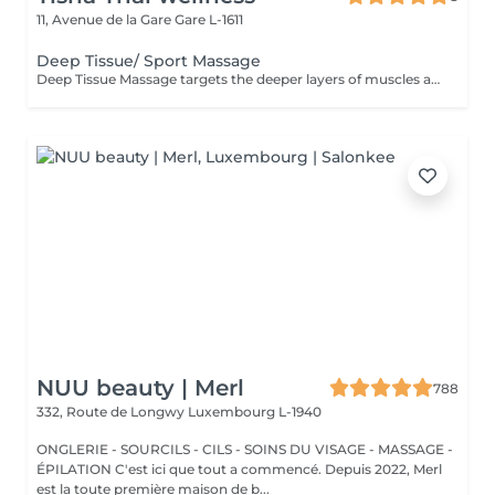
11, Avenue de la Gare
Gare L-1611
Deep Tissue/ Sport Massage
Deep Tissue Massage targets the deeper layers of muscles and connective tissue to relieve chronic tension, reduce pain, improve mobility, and support muscle recovery.
NUU beauty | Merl
788
332, Route de Longwy
Luxembourg L-1940
ONGLERIE - SOURCILS - CILS - SOINS DU VISAGE - MASSAGE -
ÉPILATION C'est ici que tout a commencé. Depuis 2022, Merl
est la toute première maison de b...