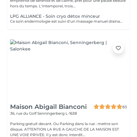
empreinte de sérénité et de calme, prêt pour une pause beauté
hors du temps. L'Intemporel, trois...
LPG ALLIANCE - Soin cryo détox minceur
Ce soin endermologie est suivi d'un massage manuel drainant au baume de modelage cryo. Il réactive les fonctions d'élimination de l'organisme, active les échanges circulatoires, élimine et draine les toxines et stimule la circulation lymphatique. - Actifs décongestionnants, drainants et tonifiants - Amélioration de la circulation sanguine et réduction de l'inflammation, adieu les jambes lourdes, gonflées et douloureuses - Convient également au femmes enceintes et allaitantes
Maison Abigaïl Bianconi
83
36, rue du Golf
Senningerberg L-1638
Parking gratuit devant. Ou Parking dans la rue : mettre son
disque. ATTENTION LA RUE A GAUCHE DE LA MAISON EST
UNE VOIE PRIVÉE. Il y est donc interdit...