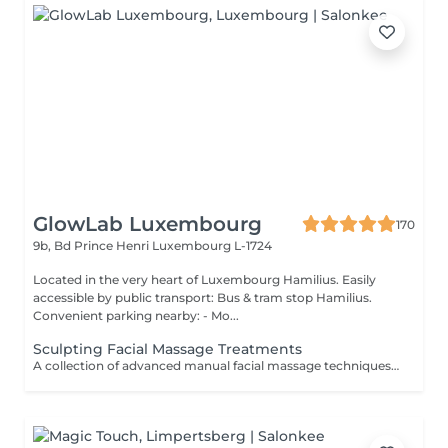
GlowLab Luxembourg
170
9b, Bd Prince Henri
Luxembourg L-1724
Located in the very heart of Luxembourg Hamilius. Easily
accessible by public transport: Bus & tram stop Hamilius.
Convenient parking nearby: - Mo...
Sculpting Facial Massage Treatments
A collection of advanced manual facial massage techniques designed to sculpt facial contours, stimulate circulation, and enhance natural lifting effects. These treatments work deeply on facial muscles to release tension, improve lymphatic drainage, and restore a more defined, refreshed appearance while promoting overall skin health and relaxation. Ideal for those seeking natural lifting, facial contouring, and visible skin revitalization without invasive procedures. For optimal results, a course of 5-10 treatments is recommended, performed 12 times per week, followed by regular maintenance. TREATMENT OPTIONS: - Sculpting Face Massage - a 60-minute manual lifting massage focused on facial contouring, muscle relaxation and circulation improvement. - Sculpting Face Massage + Alginate Mask- includes 40 min of sculpting massage followed by a 20-minute alginate mask to hydrate, calm and enhance lifting results. - Extended Sculpting Face Massage + Alginate Mask- includes 60 min of intensive sculpting facial massage combined with a soothing alginate mask for enhanced lifting, contouring and deep relaxation. AVAILABLE ENHANCEMENTS: - Sculpting Facial Massage + Carboxytherapy- a synergistic treatment combining sculpting massage techniques with oxygenating carboxytherapy to enhance circulation, lymphatic drainage, and skin vitality. This combination delivers a natural lifting effect, improves skin tone, and leaves the skin refreshed, plump, and visibly revitalised. BENEFITS: - Improved facial contour and definition - Reduced puffiness and fluid retention - Enhanced circulation and oxygenation - Natural lifting effect - Relaxation of facial muscle tension - Improved skin tone and radiance INDICATIONS: - Loss of facial contour - Puffiness and fluid retention - Muscle tension in the face - Dull or tired-looking skin - Early signs of aging - Desire for natural lifting effect CONTRAINDICATIONS: - Active skin infections or inflammation - Open wounds or damaged skin - Severe skin conditions - Recent invasive procedures (relative) - Acute dental or jaw conditions (for buccal massage) AFTERCARE & RECOMMENDATIONS: - Maintain hydration - Avoid intense facial treatments on the same day - Follow a regular treatment course for best results - Combine with professional skincare for enhanced effect Natural lifting, sculpted contours, and a refreshed, radiant appearance achieved through expert manual techniques.