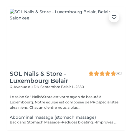
SOL Nails & Store -
252
Luxembourg Belair
6, Avenue du Dix Septembre
Belair L-2550
Le salon Sol' Nails&Store est votre rayon de beauté à
Luxembourg. Notre équipe est composée de PROspécialistes
ukrainiens. Chacun d'entre nous a plus...
Abdominal massage (stomach massage)
Back and Stomach Massage -Reduces bloating. -Improves digestion. -Relieves back tension and muscle tightness. -Calms the nervous system from the inside out. As a bonus - improves muscle tone, reduces puffiness and visually defines the waist. *Not a weight loss treatment. But your stomach will look and feel different.