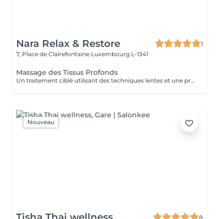
Nara Relax & Restore
1
7, Place de Clairefontaine
Luxembourg L-1341
Massage des Tissus Profonds
Un traitement ciblé utilisant des techniques lentes et une pression soutenue pour agir sur les couches profondes des muscles et des tissus conjonctifs. Idéal pour les tensions persistantes, les raideurs musculaires et les restrictions de mobilité, ce massage aide à relâcher les tensions profondes et à améliorer la mobilité générale.
Nouveau
Tisha Thai wellness
8