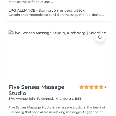
et de calme, prêt pour une ...
LPG ALLIANCE - Soin cryo minceur détox
Ce soin endermologie est suivi d'un massage manuel drainant au baume de modelage cryo. Il réactive les fonctions d'élimination de l'organisme, active les échanges circulatoires, élimine et draine les toxines et stimule la circulation lymphatique. - Actifs décongestionnants, drainants et tonifiants - Amélioration de la circulation sanguine et réduction de l'inflammation, adieu les jambes lourdes, gonflées et douloureuses - Convient également au femmes enceintes et allaitantes
Five Senses Massage
121
Studio
37A, Avenue John F. Kennedy
Kirchberg L-1855
Five Senses Massage Studio is a massage studio in the heart of
Kirchberg that specializes in relaxing massages, trigger point