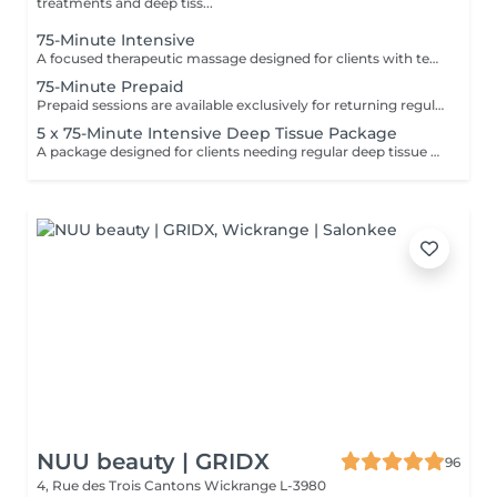
treatments and deep tiss...
75-Minute Intensive
A focused therapeutic massage designed for clients with tension in multiple areas of the body. This extended session allows enough time to work deeply and effectively on several problem zones without rushing the treatment. Using deep tissue and trigger point techniques, the massage helps release chronic muscle tension, reduce stiffness, improve mobility, and support physical recovery. Ideal for clients experiencing stress-related tension, muscular discomfort, postural tightness, or sports-related muscle fatigue. Common focus areas may include: * back and shoulders * neck and upper traps * lower back and glutes * legs and hips Recommended for clients who need more than a standard 60-minute session to properly address multiple areas of tension and restore overall body balance.
75-Minute Prepaid
Prepaid sessions are available exclusively for returning regular clients who already have an active prepaid package. New clients and clients without an active package are kindly asked to book regular massage sessions. Package options can be discussed during your appointment.
5 x 75-Minute Intensive Deep Tissue Package
A package designed for clients needing regular deep tissue work and focused muscle recovery. These extended 75-minute sessions allow more time to address multiple areas of tension, tightness, and physical strain using firm pressure and trigger point techniques. Ideal for chronic tension, stress-related tightness, muscle fatigue, sports recovery, and overall body maintenance. Pressure and focus areas can be adjusted according to your individual needs.
NUU beauty | GRIDX
96
4, Rue des Trois Cantons
Wickrange L-3980