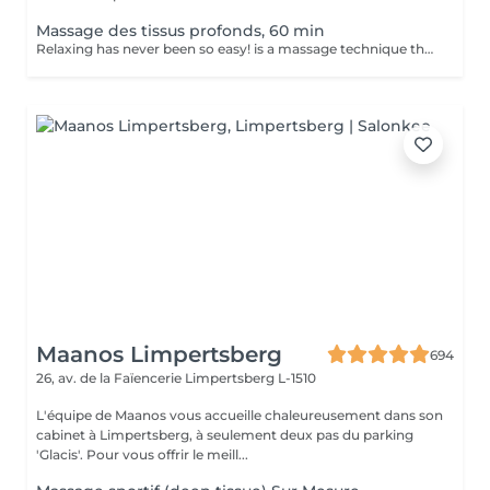
Massage des tissus profonds, 60 min
Relaxing has never been so easy! is a massage technique that's mainly used to treat musculoskeletal issues, such as strains and sports injuries. It involves applying sustained pressure using slow, deep strokes to target the inner layers of your muscles and connective tissues. This helps to break up scar tissue that forms following an injury and reduces tension in muscle and tissue. Benefits of getting a deep tissue massage: - improves body immune system - helps to treat muscle pain - improve stiffness How is a deep tissue massage done? - head and neck are massaged - shoulders and back are massaged - hands and arms are massaged - feet and legs are massaged - belly is massaged Age restrictions: there are no age restrictions for this procedure. Post procedure recommendations: do not do sport and any sharp movements 2-3 hours after the procedure. Frequency: 1-2 times per week, 10 times in total. Repeat once in 3-6 months.
Maanos Limpertsberg
694
26, av. de la Faïencerie
Limpertsberg L-1510
L'équipe de Maanos vous accueille chaleureusement dans son
cabinet à Limpertsberg, à seulement deux pas du parking
'Glacis'. Pour vous offrir le meill...