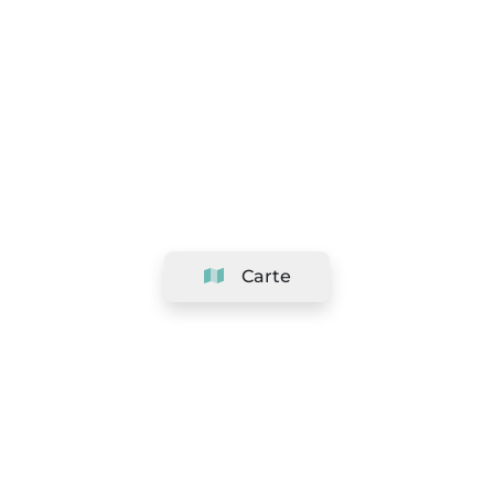
Carte
Société
Support
Équipe
&
Carrières