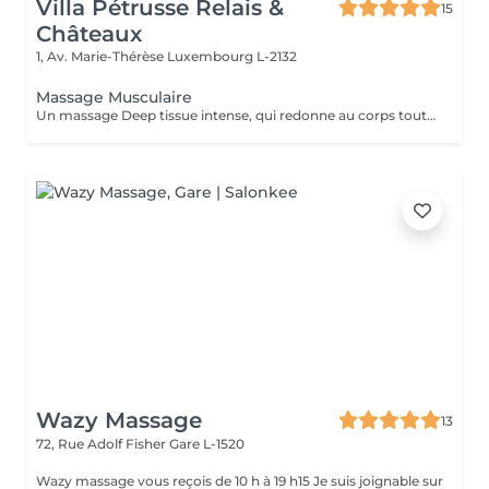
Villa Pétrusse Relais &
15
Châteaux
1, Av. Marie-Thérèse
Luxembourg L-2132
Massage Musculaire
Un massage Deep tissue intense, qui redonne au corps toute sa souplesse. Pressions profondes et points ciblés travaillent en profondeur pour libérer les tensions les plus installées, améliorer la circulation et laisser une sensation de renouveau complet.
Wazy Massage
13
72, Rue Adolf Fisher
Gare L-1520
Wazy massage vous reçois de 10 h à 19 h15 Je suis joignable sur