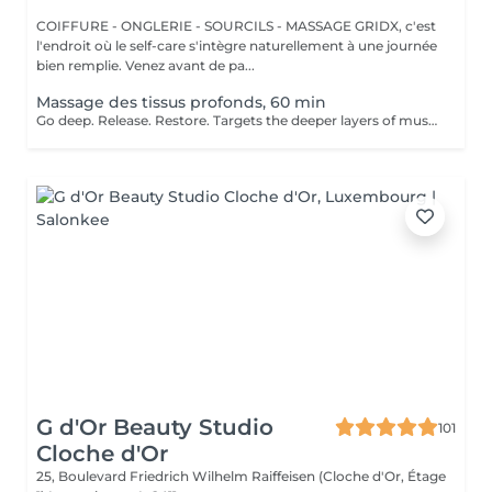
COIFFURE - ONGLERIE - SOURCILS - MASSAGE GRIDX, c'est
l'endroit où le self-care s'intègre naturellement à une journée
bien remplie. Venez avant de pa...
Massage des tissus profonds, 60 min
Go deep. Release. Restore. Targets the deeper layers of muscles and connective tissue to relieve chronic pain, stiffness, and tension. Using slow, firm strokes and deep pressure, this massage helps to release knots, restore mobility, and promote long-term muscle health. Ideal for clients with persistent tension or physically demanding lifestyles. Age restrictions: there are no age restrictions for this procedure. Post procedure recommendations: do not do sport and any sharp movements 2-3 hours after the procedure. Frequency: 1-2 times per week, 10 times in total. Repeat once in 3-6 months.
G d'Or Beauty Studio
101
Cloche d'Or
25, Boulevard Friedrich Wilhelm Raiffeisen (Cloche d'Or, Étage