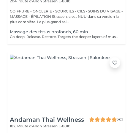
204, route d'Arlon
Strassen L-8010
COIFFURE - ONGLERIE - SOURCILS - CILS · SOINS DU VISAGE -
MASSAGE - ÉPILATION Strassen, c'est NUU dans sa version la
plus complète. Le plus grand sal...
Massage des tissus profonds, 60 min
Go deep. Release. Restore. Targets the deeper layers of muscles and connective tissue to relieve chronic pain, stiffness, and tension. Using slow, firm strokes and deep pressure, this massage helps to release knots, restore mobility, and promote long-term muscle health. Ideal for clients with persistent tension or physically demanding lifestyles. Age restrictions: there are no age restrictions for this procedure. Post procedure recommendations: do not do sport and any sharp movements 2-3 hours after the procedure. Frequency: 1-2 times per week, 10 times in total. Repeat once in 3-6 months.
Andaman Thai Wellness
253
182, Route d'Arlon
Strassen L-8010