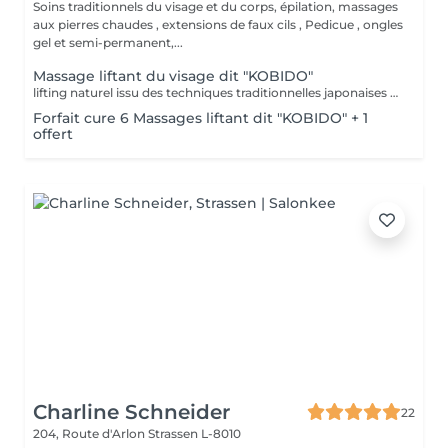
Soins traditionnels du visage et du corps, épilation, massages
aux pierres chaudes , extensions de faux cils , Pedicue , ongles
gel et semi-permanent,...
Massage liftant du visage dit "KOBIDO"
lifting naturel issu des techniques traditionnelles japonaises -massage profond des muscles du visage, drainage lymphatique, acupression. Effets: -Raffermie § tonifie -Améliore la circulation sanguine -Donne l'éclat à la peau A faire seul, en cure ou en supplément dans un soin visage
Forfait cure 6 Massages liftant dit "KOBIDO" + 1
offert
Charline Schneider
22
204, Route d'Arlon
Strassen L-8010