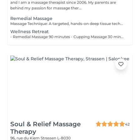
and I am a massage therapist since 2006. My parents are
behind my passion for massage ther...
Remedial Massage
Massage Technique: A targeted, hands-on deep tissue technique designed to ease muscle tightness and soothe everyday physical tension. Recommended for those spending long hours at a desk, this approach aims to gently stretch the fascia, melt away muscle stiffness, and use comforting relaxation techniques to calm the nervous system and restore physical harmony.
Wellness Retreat
- Remedial Massage 90 minutes - Cupping Massage 30 minutes
Soul & Relief Massage
42
Therapy
96, rue du Kiem
Strassen L-8030