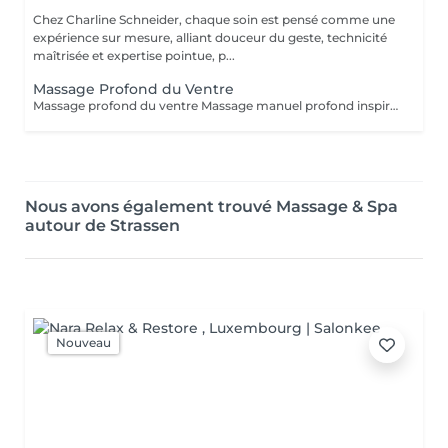
Chez Charline Schneider, chaque soin est pensé comme une
expérience sur mesure, alliant douceur du geste, technicité
maîtrisée et expertise pointue, p...
Massage Profond du Ventre
Massage profond du ventre Massage manuel profond inspiré des traditions taoïstes, agissant sur l'abdomen, centre vital du corps. Ce soin vise à libérer les tensions physiques et émotionnelles accumulées dans le ventre, relancer la circulation interne et favoriser un meilleur équilibre digestif, nerveux et énergétique. Par un travail précis et en profondeur, le massage aide à détendre les organes, apaiser le système nerveux et soutenir la vitalité globale. Il s'adresse aux personnes sujettes au stress, aux troubles digestifs, aux tensions internes ou à une sensation de charge émotionnelle. Bénéfices : Amélioration du confort digestif et réduction des ballonnements Libération des tensions abdominales et émotionnelles Apaisement du système nerveux et diminution du stress Sensation de ventre plus détendu et de corps plus léger Amélioration de la qualité du sommeil et de l'énergie globale Ce soin est un massage de libération, profond et engagé, et non un massage bien-être.
Nous avons également trouvé Massage & Spa
autour de Strassen
Nouveau