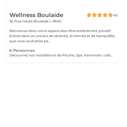
Wellness Boulaide
40
1b, Rue Haute
Boulaide L-9640
Bienvenue dans notre espace bien être entièrement privatif.
Entrez dans un univers de sérénité, d'intimité et de tranquillité,
que vous souhaitiez pa...
6 Personnes
Découvrez nos installations de Piscine, Spa, Hammam, cabine infrarouge, de la toute dernière génération que nous avons sélectionnés qualitativement tant ce projet nous tient à coeur.