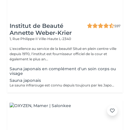
Institut de Beauté
597
Annette Weber-Krier
1, Rue Philippe II
Ville-Haute L-2340
L'excellence au service de la beauté! Situé en plein centre-ville
depuis 1970, l'institut est fournisseur officiel de la cour et
également le plus an...
Sauna japonais en complément d'un soin corps ou
visage
Sauna japonais
Le sauna infrarouge est connu depuis toujours par les Japonais pour ses vertus apaisantes et détoxifiantes. Equipé d'une technologie carbone, le Sauna Dôme est constitué d'un matelas et de 2 dômes qui émettent des infrarouges longs. Les pierres minérales intégrées décuplent les bienfaits des infrarouges (+300 pierres). Amincissement Détox : Perte jusqu'à 600 calories/séance- Sudation intense-Amélioration de la qualité de peau-Perte de -4,4cm** de tour de ventre en moyenne -18% de graisse abdominale** après 20 séances Relaxation/stress/sommeil -7,2% du cortisol* dans le sang (hormone du stress)-Baisse de -20,7%* du stress perçu-Détente musculaire et récupération après l'effort : -30,7%* de courbatures DETOX: Purification de la peau et de l'organisme-Elimination des toxines et métaux lourds : -10,5%* de plomb dans le corps Pierre de TOURMALINE MARRON : Renforcement de l'organisme- Ions négatifs- Détox métaux lourds- Vitalité Pierre de JADE : Effets relaxants et purifiants- Purification- Détente- Equilibre cellulaire Pierre de Germanium Noire : Régénérateur cellulaire- Détox- Apaise- Renforce le système immunitaire