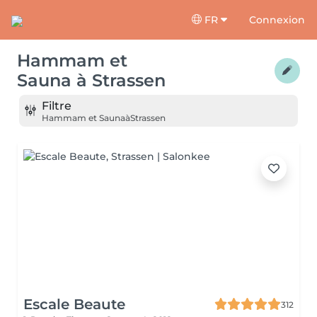
FR
Connexion
Hammam et
Sauna
à
Strassen
Filtre
Hammam et Sauna
à
Strassen
Escale Beaute
312