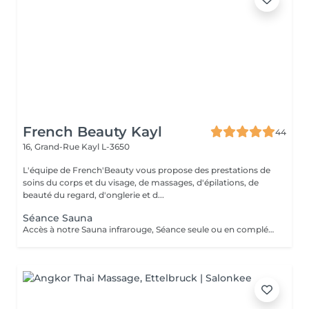
French Beauty Kayl
44
16, Grand-Rue
Kayl L-3650
L'équipe de French'Beauty vous propose des prestations de
soins du corps et du visage, de massages, d'épilations, de
beauté du regard, d'onglerie et d...
Séance Sauna
Accès à notre Sauna infrarouge, Séance seule ou en complément d'un soin. 20 Minutes de sauna+ Accès douche. Pensez à ramener votre serviette pour la séance. ATTENTION le sauna comporte des contres indications veillez à vous renseigner en cas de doutes.