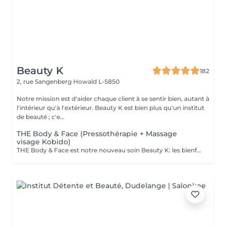
Beauty K
182
2, rue Sangenberg
Howald L-5850
Notre mission est d'aider chaque client à se sentir bien, autant à
l'intérieur qu'à l'extérieur. Beauty K est bien plus qu'un institut
de beauté ; c'e...
THE Body & Face (Pressothérapie + Massage
visage Kobido)
THE Body & Face est notre nouveau soin Beauty K: les bienfaits de la Pressothérapie associé au massage japonais ancestrale: Le Soin Kobido Le soin Body & Face combine une session de Pressothérapie avec un Soin Kobido complet pour un traitement revitalisant et rajeunissant de la peau du visage et du corps. Ce soin d'une durée de 1 heure et 15 minutes est idéal pour ceux qui cherchent à détendre leur corps tout en bénéficiant d'un soin facial approfondi. Déroulement du Soin : 1. Pressothérapie (45minutes) : Commencez par une session relaxante de pressothérapie, qui aide à détendre les muscles, éliminer les toxines, activer le système lymphatique et la circulation sanguine. 2. Soin Kobido Nettoyage et Gommage : Un nettoyage profond suivi d'un gommage pour éliminer les cellules mortes et purifier la peau. Massage Kobido : Un massage facial traditionnel japonais qui stimule la circulation sanguine et lymphatique, tonifie les muscles faciaux, et offre un effet liftant naturel. Masque : Application d'un masque adapté à votre type de peau pour nourrir, hydrater et revitaliser. Bienfaits du Soin Body & Face : Relaxation Profonde : La pressothérapie détend le corps et apaise l'esprit, réduisant ainsi le stress et la fatigue. Effet Anti-Âge et Raffermissant : Le massage Kobido aide à réduire les signes de vieillissement, à raffermir la peau et à améliorer son élasticité. Ce soin est une excellente manière de combiner les bienfaits de la pressothérapie avec les techniques de soin facial avancées pour une expérience de beauté et de bien-être complète.