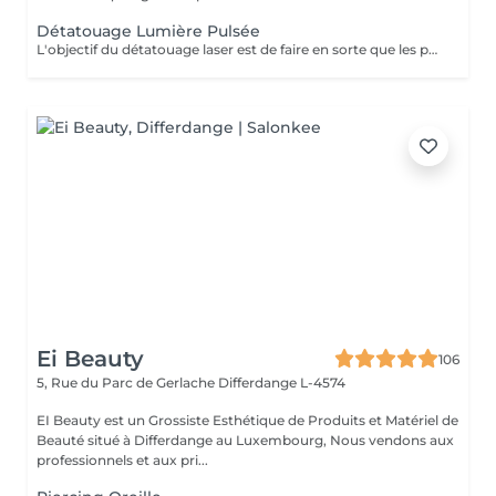
Détatouage Lumière Pulsée
L'objectif du détatouage laser est de faire en sorte que les particules d'encre soient digérables par l'organisme. Ainsi le faisceau d'énergie du laser vise le pigment et permet de le faire éclater. Il va ensuite être éliminé par les globules blancs. La quantité de séances dépendra du type d'encre, de la peau et de la technique utilisée par le professionnel qui a réalisé votre tatouage des sourcils. seulement un mois apres la première séance la praticienne pourra déterminer le numéro de séances nécessaires, dans. certaines cas une seule séance suffit comme dans certains outres nous pouvons besoin de trois ou plus. Les poils peuvent temporairement devenir blancs "en raison de l'élimination des pigments" explique l'experte. Cette décoloration est courante et temporaire (en quelques jours seulement, les sourcils retrouvent leur couleur d'origine).
Ei Beauty
106
5, Rue du Parc de Gerlache
Differdange L-4574
EI Beauty est un Grossiste Esthétique de Produits et Matériel de
Beauté situé à Differdange au Luxembourg, Nous vendons aux
professionnels et aux pri...