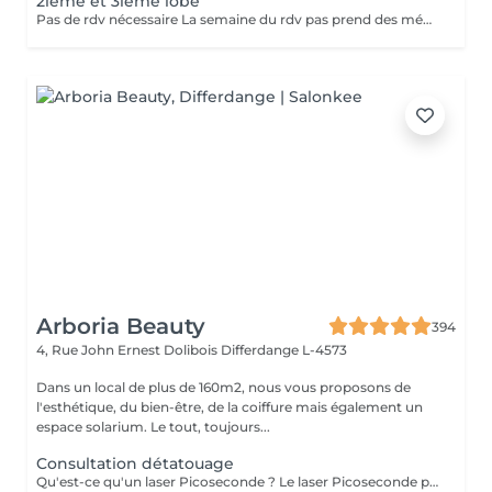
2iéme et 3iéme lobe
Pas de rdv nécessaire La semaine du rdv pas prend des médicaments, des anti-inflamatoires, des antibiotiques et de cortisone.
Arboria Beauty
394
4, Rue John Ernest Dolibois
Differdange L-4573
Dans un local de plus de 160m2, nous vous proposons de
l'esthétique, du bien-être, de la coiffure mais également un
espace solarium. Le tout, toujours...
Consultation détatouage
Qu'est-ce qu'un laser Picoseconde ? Le laser Picoseconde permet de délivrer une impulsion lumineuse de l'ordre de 300 picoseconde. Cette brièveté d'impulsion induit une onde de choc capable de fragmenter les pigments du tatouage. Le détatouage était jusqu'à présent réalisé avec des lasers dits «Q Switched» avec une durée d'impulsion de l'ordre de la nanoseconde, beaucoup moins efficace. - Efficace sur les tatouages noirs et de couleurs - Traitement corps, visage et maquillage permanant. - Le détatouage par laser ne laisse pas de cicatrices après le traitement ; - Les séances sont espacées de 30 à 40 jours (au lieu de 2 mois ou plus avec un laser «Q Switched») ; Il est impossible de prédire avec précision le nombre de séances nécessaires. En effet, tout dépend des facteurs sur lesquels nous n'avons aucune information avant de commencer le traitement (qualité et profondeur de l'encre, présence ou non de métaux dans les pigments)