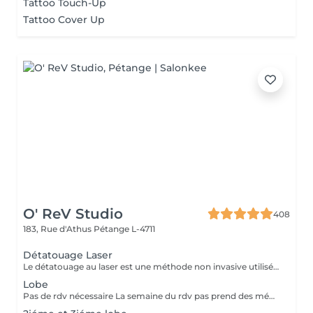
Tattoo Touch-Up
Tattoo Cover Up
O' ReV Studio
408
183, Rue d'Athus
Pétange L-4711
Détatouage Laser
Le détatouage au laser est une méthode non invasive utilisée pour enlever un tatouage de la peau en utilisant un laser. Ce processus est très populaire, car il permet de supprimer les tatouages de manière efficace tout en minimisant les risques de cicatrices. Le principe repose sur l'utilisation d e faisceaux lumineux qui fragmentent les pigments du tatouage.
Lobe
Pas de rdv nécessaire La semaine du rdv pas prend des médicaments, des anti-inflamatoires, des antibiotiques et de cortisone.