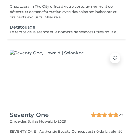
Chez Laura In The City offrez à votre corps un moment de
détente et de transformation avec des soins amincissants et
drainants exclusifs! Allier rela...
Détatouage
Le temps de la séance et le nombre de séances utiles pour enlever le tatouage sont variables Le détatouage laser est une technique efficace qui fragmente les pigments d'encre sous la peau à l'aide de faisceaux de lumière, permettant ainsi au système immunitaire de les éliminer progressivement. Le processus nécessite généralement plusieurs séances, et son efficacité dépend de divers facteurs. Comment ça marche ? Le laser cible les particules d'encre et les chauffe pour les fragmenter en morceaux plus petits. Ces fragments sont ensuite naturellement évacués par le corps. Différents types de lasers, tels que le laser Picosure ou le laser Q-Switched, sont utilisés pour traiter efficacement différentes couleurs et profondeurs d'encre. Ce qu'il faut savoir Nombre de séances Le nombre de séances varie considérablement. Un tatouage amateur peut nécessiter 3 à 5 séances, tandis qu'un tatouage professionnel peut en exiger 4 à 12, voire plus, pour une disparition complète. Résultats progressifs L'éclaircissement de l'encre est visible après chaque séance, mais le tatouage complet s'estompe progressivement au fil du temps.
Seventy One
28
2, rue des Scillas
Howald L-2529
SEVENTY ONE - Authentic Beauty Concept est né de la volonté