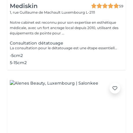
Mediskin
59
1, rue Guillaume de Machault
Luxembourg L-2111
Notre cabinet est reconnu pour son expertise en esthétique
médicale, avec un fort ancrage local depuis 2010, utilisant des
équipements de pointe pour ...
Consultation détatouage
La consultation pour le détatouage est une étape essentielle avant le traitement. Elle permet d'évaluer la taille, les couleurs et la profondeur du tatouage, ainsi que le type de peau du patient. Le professionnel explique le déroulement du traitement, le nombre de séances nécessaires et les éventuels effets secondaires. C'est aussi le moment pour poser toutes vos questions et discuter des attentes en termes de résultats
-5cm2
5-15cm2