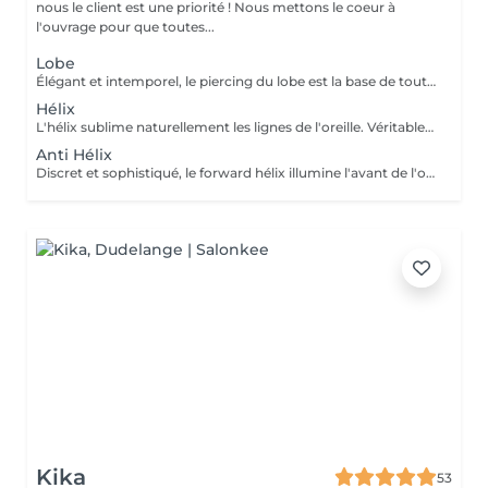
nous le client est une priorité ! Nous mettons le coeur à
l'ouvrage pour que toutes...
Lobe
Élégant et intemporel, le piercing du lobe est la base de toutes les plus belles compositions. Qu'il s'agisse d'un premier piercing ou d'une nouvelle création, chaque réalisation est effectuée avec précision afin de t'offrir une expérience aussi agréable que soignée. Inclus : Bijou de première pose en titane ASTM F-136 Conseils personnalisés et suivi de cicatrisation + 5€ pour changer la couleur de ton bijou grâce à l'anodisation. Les bijoux de la vitrine sont disponibles en première pause, le prix du bijou est à ajouter à la prestation. Pour toutes demandes d'informations, merci de me contacter. Tout les mineurs doivent être accompagnés d'un tuteur légal ( parents ! ), des justificatifs d'identités seront demandés.
Hélix
L'hélix sublime naturellement les lignes de l'oreille. Véritable incontournable, il apporte une touche contemporaine et raffinée qui s'intègre parfaitement à votre style. Chaque projet est pensé en harmonie avec ton anatomie. Conseils personnalisés et suivi de cicatrisation Inclus : Bijou de première pose en titane ASTM F-136 + 5€ pour changer la couleur de ton bijou grâce à l'anodisation. Les bijoux de la vitrine sont disponibles en première pause, le prix du bijou est à ajouter à la prestation. Pour toutes demandes d'informations, merci de me contacter. Tout les mineurs doivent être accompagnés d'un tuteur légal ( parents ! ), des justificatifs d'identités seront demandés.
Anti Hélix
Discret et sophistiqué, le forward hélix illumine l'avant de l'oreille avec subtilité. Un choix idéal pour une composition délicate et résolument élégante. Conseils personnalisés et suivi de cicatrisation Inclus : Bijou de première pose en titane ASTM F-136 + 5€ pour changer la couleur de ton bijou grâce à l'anodisation. Les bijoux de la vitrine sont disponibles en première pause, le prix du bijou est à ajouter à la prestation. Pour toutes demandes d'informations, merci de me contacter. Tout les mineurs doivent être accompagnés d'un tuteur légal ( parents ! ), des justificatifs d'identités seront demandés.
Kika
53