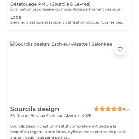
Détatouage PMU (Sourcils & Lèvres)
Élimination progressive du maquillage permanent des sourcils et des lèvres à l'aide d'un laser Q-Switched. Le nombre de séances dépend de: la couleur du pigment la profondeur d'implantation l'ancienneté du maquillage permanent la réaction individuelle de la peau 17 En moyenne 3 à 8 séances, espacées de 6 à 8 semaines, sont nécessaires. À LIRE AVANT VOTRE SÉANCE Évitez toute exposition au soleil et aux UV pendant les 2 semaines avant et après la séance. Informez-nous si vous prenez un traitement photosensibilisant. Traitement contre-indiqué pendant la grossesse. Le traitement ne peut pas être réalisé sur une peau infectée, brûlée ou présentant une plaie. Ne pas appliquer de rétinol, d'acides exfoliants ou de produits irritants sur la zone avant et après le traitement. Respectez un délai minimum de 6 à 8 semaines entre chaque séance.
Lobe
piercing classique et rapide, cicatrisation douce. Tous les piercings sont réalisés dans le respect strict des normes d'hygiène, de sécurité et de la législation luxembourgeoise. Le matériel est stérilisé en autoclave, les gants et instruments sont à usage unique, et les bijoux utilisés sont en titane chirurgical hypoallergénique, conforme aux normes européennes. Chaque prestation comprend : *la désinfection complète de la zone, *la pose professionnelle, *les conseils personnalisés de soins et cicatrisation. Âge minimum Règlement au Luxembourg : Le piercing est autorisé à partir de 16 ans. Entre 16 et 18 ans, le client doit être accompagné d'un parent ou tuteur légal pour signer une autorisation écrite avant la séance. Aucun piercing n'est effectué en dessous de 16 ans, sans exception. Avant la séance : Ne pas consommer d'alcool, de caféine ni de médicaments fluidifiant le sang (aspirine, ibuprofène, etc.) pendant 24 h. Avoir bien mangé et dormi avant la séance. La peau doit être propre, sans maquillage ni crème. Après la séance : Ne pas toucher le piercing avec les mains sales. Nettoyer la zone 2 fois par jour avec une solution saline stérile. Éviter piscine, sauna, mer, maquillage ou parfum pendant 10 à 15 jours. Ne jamais tourner ni retirer le bijou avant la cicatrisation complète. Contre-indications : Grossesse, allaitement, diabète non stabilisé. Maladies de la peau ou infections locales. Traitements anticoagulants, immunosuppresseurs ou antibiotiques en cours. Allergies connues aux métaux.
Sourcils design
105
36, Rue de Belvaux
Esch-sur-Alzette L-4025
Sourcils Design c'est un institut complètement dédié a la
beauté du regard. Notre Brow stylist a une expertise de plus 10
ans en maquillage semi perma...