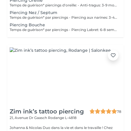
Piercing Oreille
Temps de guérison* piercings d'oreille: - Anti-tragus: 3-9 mois - Piercing de conque: 3-9 mois - Daithpiercing: 3-9 mois - Piercing helix: 3-9 mois - Perçage de fumée: 3-9 mois - Piercing douillet: 3-9 mois - Piercing Tragus: 3-9 mois - Piercing du lobe de l'oreille: 4-8 semaines *Notez également qu'il est indispensable de réaliser les soins quotidiennement pour que la cicatrisation se fasse dans les meilleures conditions. *La guérison est différente d'une personne à l'autre **Si vous êtes mineur, l'autorisation parentale est obligatoire. Industriel Piercing - Sous réserve d'évaluation
Piercing Nez / Septum
Temps de guérison* par piercings - Piercing aux narines: 3-4 semaines - Piercing septum: 4-8 semaines *Notez également qu'il est indispensable de réaliser les soins quotidiennement pour que la cicatrisation se fasse dans les meilleures conditions. *La guérison est différente d'une personne à l'autre **Si vous êtes mineur, l'autorisation parentale est obligatoire.
Piercing Bouche
Temps de guérison* par piercings - Piercing Labret: 6-8 semaines - Piercing des lèvres / côté: 6-8 semaines - Piercing de la lèvre supérieure: 2-3 mois - Piercing de la langue: 4-8 semaines *Notez également qu'il est indispensable de réaliser les soins quotidiennement pour que la cicatrisation se fasse dans les meilleures conditions. *La guérison est différente d'une personne à l'autre **Si vous êtes mineur, l'autorisation parentale est obligatoire.
Zim ink’s tattoo piercing
78
21, Avenue Dr Gaasch
Rodange L-4818
Johanna & Nicolas Duo dans la vie et dans le travaille ! Chez