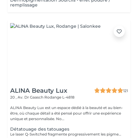
Dermopigmentation Sourcils - effet poudré /
remplissage
ALINA Beauty Lux
121
20 , Av. Dr Gaasch
Rodange L-4818
ALINA Beauty Lux est un espace dédié à la beauté et au bien-
être, où chaque détail a été pensé pour offrir une expérience
unique et personnalisée. No...
Détatouage des tatouages
Le laser Q-Switched fragmente progressivement les pigments du tatouage afin que l'organisme les élimine naturellement. Tatouages noirs Tatouages rouges Tatouages bleus Certains pigments colorés (selon leur composition) En moyenne 4 à 10 séances, espacées de 6 à 8 semaines, sont nécessaires. À LIRE AVANT VOTRE SÉANCE Évitez toute exposition au soleil et aux UV pendant les 2 semaines avant et après la séance. Informez-nous si vous prenez un traitement photosensibilisant. Traitement contre-indiqué pendant la grossesse. Le traitement ne peut pas être réalisé sur une peau infectée, brûlée ou présentant une plaie. Ne pas appliquer de rétinol, d'acides exfoliants ou de produits irritants sur la zone avant et après le traitement. Respectez un délai minimum de 6 à 8 semaines entre chaque séance.