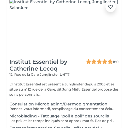
Institut Essentiel by
180
Catherine Lecoq
12, Rue de la Gare
Junglinster L-6117
L'Institut Essentiel est présent à Junglinster depuis 2005 et se
situe au n°12 rue de la Gare, dit Jong Mëtt. Essentiel propose des
soins personnalis...
Consulation Microblading/Dermopigmentation
Rendez-vous informatif, remplissage du consentement éclairé pour la réalisation d'un acte de tatouage. Évaluation du tatouage à réaliser, choix de la technique la mieux adaptée. La consultation est considérée comme un acompte si prise de rendez-vous pour le tatouage endéans les 15 jours.
Microblading - Tatouage "poil à poil" des sourcils
Les prix et les temps indiqués sont approximatifs. Pas de prise de rendez-vous sans consultation préalable. Réservable en ligne ou par téléphone.