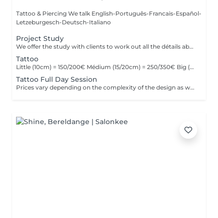
Tattoo & Piercing We talk English-Português-Francais-Español-
Letzeburgesch-Deutsch-Italiano
Project Study
We offer the study with clients to work out all the détails about their tattoo.
Tattoo
Little (10cm) = 150/200€ Médium (15/20cm) = 250/350€ Big (25cm/+) = start at 400€ Custom quotes per project! The prices vary depending on the complexity of the design as well as the área to be tattoed!
Tattoo Full Day Session
Prices vary depending on the complexity of the design as well as the área to be tattoed.