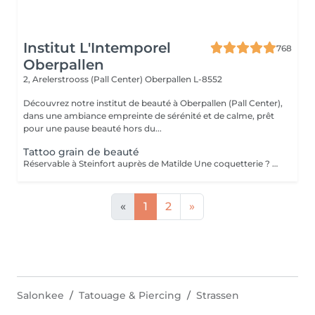
Institut L'Intemporel
768
Oberpallen
2, Arelerstrooss (Pall Center)
Oberpallen L-8552
Découvrez notre institut de beauté à Oberpallen (Pall Center),
dans une ambiance empreinte de sérénité et de calme, prêt
pour une pause beauté hors du...
Tattoo grain de beauté
Réservable à Steinfort auprès de Matilde Une coquetterie ? Accentuer un grain de beauté déjà existant ? Une jolie mouche à la Maryline Monroe ? Au choix... Sans douleur, pas de retouche nécessaire ( mais comprise si besoin ), longue durée dans le temps ( jusqu'à 18 mois )
«
1
2
»
Salonkee
Tatouage & Piercing
Strassen