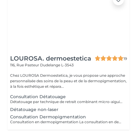
LOUROSA. dermoestetica
19
116, Rue Pasteur
Dudelange L-3543
Chez LOUROSA Dermoestetica, je vous propose une approche
personnalisée des soins de la peau et de la dermopigmentation,
à la fois esthétique et répara...
Consultation Détatouage
Détatouage par technique de retrait combinant micro-aiguilletage et solution spécifique, adaptée aux pigments difficiles à traiter au laser . La consultation est requise.
Détatouage non-laser
Consultation Dermopigmentation
Consultation en dermopigmentation La consultation en dermopigmentation est une étape essentielle avant toute prestation de traitement correctif ou reconstructeur. Elle permet de comprendre vos besoins, d'analyser la peau et de définir un protocole entièrement personnalisé en fonction de la zone à traiter, de votre carnation, de votre morphologie et du résultat souhaité. Ce rendez-vous comprend un échange approfondi sur vos attentes, une analyse précise de la zone concernée ainsi que des conseils professionnels sur la technique et l'approche les plus adaptées à votre situation. C'est également un moment privilégié pour répondre à toutes vos questions et s'assurer de l'absence de contre-indications. Le montant de la consultation est déduit du tarif de la prestation si celle-ci est réalisée dans les 2 mois suivant la consultation. Cette étape est indispensable afin de garantir un traitement sécurisé, cohérent et parfaitement adapté à votre peau et à votre objectif esthétique ou réparateur.