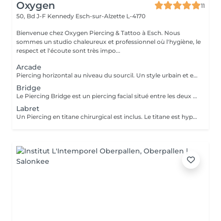
Oxygen
11
50, Bd J-F Kennedy
Esch-sur-Alzette L-4170
Bienvenue chez Oxygen Piercing & Tattoo à Esch. Nous
sommes un studio chaleureux et professionnel où l'hygiène, le
respect et l'écoute sont très impo...
Arcade
Piercing horizontal au niveau du sourcil. Un style urbain et expressif, réalisé avec un bijou courbé en titane. Pose précise adaptée à ta morphologie. Si tu souhaites te faire percer mais que tu as peur des aiguilles ou que tu souffres d'anxiété (stress, blocage), nous te demandons de bien vouloir réserver le service intitulé: <<NOM DU PIERCING (Phobie des aiguilles)>> Ce service ne côute pas plus cher. Il est simplement prévu pour des raisons d'organisation, afin que tout le monde soit à l'aise et bien accueilli(e).
Bridge
Le Piercing Bridge est un piercing facial situé entre les deux yeux à la racine du nez. Un Piercing en titane chirurgical est inclus. Le titane est hypoallergénique, léger et idéal pour les premières phases de cicatrisation. Si tu souhaites te faire percer mais que tu as peur des aiguilles ou que tu souffres d'anxiété (stress, blocage), nous te demandons de bien vouloir réserver le service intitulé: <<NOM DU PIERCING (Phobie des aiguilles)>> Ce service ne côute pas plus cher. Il est simplement prévu pour des raisons d'organisation, afin que tout le monde soit à l'aise et bien accueilli(e).
Labret
Un Piercing en titane chirurgical est inclus. Le titane est hypoallergénique, léger et idéal pour les premières phases de cicatrisation. Si tu souhaite te faire percer mais que tu as peur des aiguilles ou que tu souffres d'anxiété (stress, blocage), nous te demandons de bien vouloir réserver le service intitulé: <<NOM DU PIERCING (Phobie des aiguilles)>> Ce service ne côute pas plus cher. Il est simplement prévu pour des raisons d'organisation, afin que tout le monde soit à l'aise et bien accueilli(e).