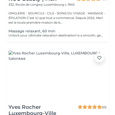
332, Route de Longwy
Luxembourg L-1940
ONGLERIE - SOURCILS - CILS - SOINS DU VISAGE - MASSAGE -
ÉPILATION C'est ici que tout a commencé. Depuis 2022, Merl
est la toute première maison de b...
Massage relaxant, 60 min
Unlock your ultimate relaxation destination! is a smooth, gentle treatment that relieves muscular tension, increases circulation, and promotes a general sense of relaxation. Benefits of getting a relaxing massage: - improves sleep - reduce stress - eases muscle tension How is a relaxing massage done? - head and neck are massaged - shoulders and back are massaged - hands and arms are massaged - feet and legs are massaged - belly is massaged Age restrictions: there are no age restrictions for this procedure. Post procedure recommendations: do not do sport and any sharp movements 2-3 hours after the procedure. Frequency: 1-2 times per week, 10 times in total. Repeat once in 3-6 months.
Yves Rocher
612
Luxembourg-Ville