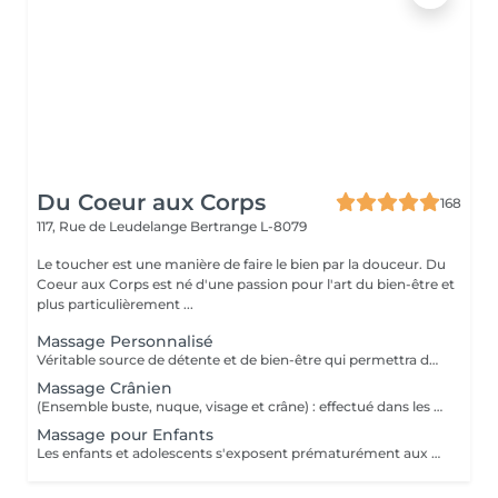
Du Coeur aux Corps
168
117, Rue de Leudelange
Bertrange L-8079
Le toucher est une manière de faire le bien par la douceur. Du
Coeur aux Corps est né d'une passion pour l'art du bien-être et
plus particulièrement ...
Massage Personnalisé
Véritable source de détente et de bien-être qui permettra de retirer les noeuds musculaires tout en favorisant un état intense de relaxation, des pieds à la tête ou selon vos besoins et envie. Un moment de lâcher prise pour le corps et l'esprit.
Massage Crânien
(Ensemble buste, nuque, visage et crâne) : effectué dans les règles de l'art, le massage crânien possède de nombreuses vertus : il lutte contre la fatigue, il réduit le stress, il atténue les maux de tête, il combat les insomnies et il calme les tensions dans la nuque et le haut du dos. Un beau moment de déconnexion totale, de quoi vous vider complètement la tête.
Massage pour Enfants
Les enfants et adolescents s'exposent prématurément aux agitations du quotidien. Le massage constitue le début d'un apprentissage pour prendre soin de leur corps et de leur bien-être, dès leur plus jeune âge. Il favorise son développement et sa croissance et peut être une source de guérison et d'un bon équilibre pour son organisme. De quoi également lui donner confiance durant cette période de transition vers l'âge adulte.