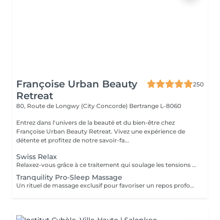
Françoise Urban Beauty
250
Retreat
80, Route de Longwy (City Concorde)
Bertrange L-8060
Entrez dans l'univers de la beauté et du bien-être chez
Françoise Urban Beauty Retreat. Vivez une expérience de
détente et profitez de notre savoir-fa...
Swiss Relax
Relaxez-vous grâce à ce traitement qui soulage les tensions pour un dos parfaitement détendu.
Tranquility Pro-Sleep Massage
Un rituel de massage exclusif pour favoriser un repos profond du corps et de lesprit. Les effets positifs relaxants et anti-stress du «tranquility Blend» sont augmentés par les techniques du modelage exclusif, inspiré par layurvéda du Kérala et le rituel de massage traditionnel indonésien «Sea malay», intéressant pour ses vertus sur le système nerveux et lesprit. Tranquility Pro-Sleep Massage, aide le corps à récupérer des situations de stress et améliore la qualité du repos et du sommeil.