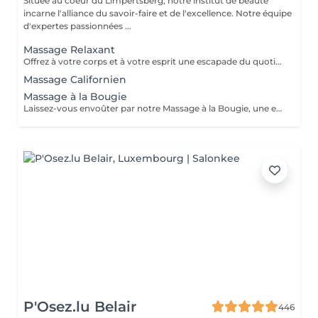
Située au coeur du Limpertsberg, notre institut de beauté
incarne l'alliance du savoir-faire et de l'excellence. Notre équipe
d'expertes passionnées ...
Massage Relaxant
Offrez à votre corps et à votre esprit une escapade du quotidien avec notre Massage Relaxant. Conçu pour apaiser les muscles tendus et l'esprit agité, ce massage est une invitation à la tranquillité. Les gestes doux et enveloppants vous plongent dans un état de détente profonde, éliminant le stress et favorisant une relaxation totale. Laissez-vous dorloter, ressourcez-vous et repartez avec un sourire apaisé.
Massage Californien
Massage à la Bougie
Laissez-vous envoûter par notre Massage à la Bougie, une expérience sensorielle unique. La chaleur douce et apaisante de la cire fondue associée à des mouvements délicats vous transporte dans un cocon de relaxation. Vos sens seront comblés par les parfums apaisants de nos bougies spécialement conçues. Plongez dans un état de béatitude et ressortez avec une peau soyeuse et un esprit apaisé.
P'Osez.lu Belair
446