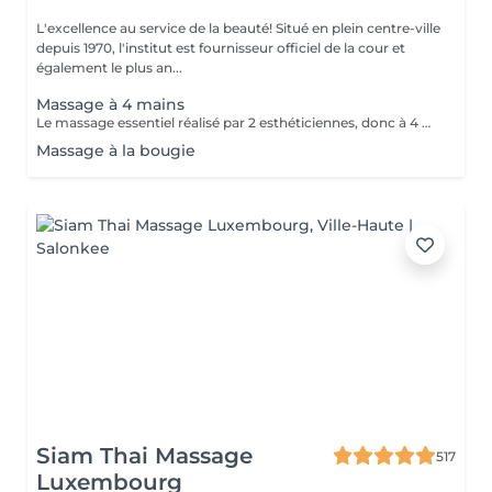
L'excellence au service de la beauté! Situé en plein centre-ville
depuis 1970, l'institut est fournisseur officiel de la cour et
également le plus an...
Massage à 4 mains
Le massage essentiel réalisé par 2 esthéticiennes, donc à 4 mains est un massage du corps complet aux huiles essentielles, qui apporte une profonde relaxation. C'est une technique favorisant la circulation énergétique et qui réactive le métabolisme. C'est un massage où on retrouve le plaisir de donner et de recevoir. En fait c'est un mélange de différentes techniques : californienne, quant au rythme, la fluidité, manoeuvres enveloppantes, et suédoise, travail précis sur les différentes parties du corps.
Massage à la bougie
Siam Thai Massage
517
Luxembourg