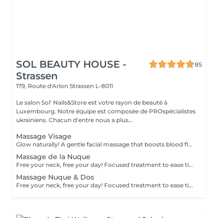
SOL BEAUTY HOUSE -
85
Strassen
179, Route d'Arlon
Strassen L-8011
Le salon Sol' Nails&Store est votre rayon de beauté à
Luxembourg. Notre équipe est composée de PROspécialistes
ukrainiens. Chacun d'entre nous a plus...
Massage Visage
Glow naturally! A gentle facial massage that boosts blood flow, reduces puffiness, and enhances skin tone. Promotes lymphatic drainage in the face and stimulates collagen production.
Massage de la Nuque
Free your neck, free your day! Focused treatment to ease tightness, tension headaches, and stiffness in the neck and shoulders. You work in the office, spending long hours at a desk or looking at screens. THIS MASSAGE IS FOR YOU! Restores movement and reduces pain.
Massage Nuque & Dos
Free your neck, free your day! Focused treatment to ease tightness, tension headaches, and stiffness in the neck and shoulders. You work in the office, spending long hours at a desk or looking at screens. THIS MASSAGE IS FOR YOU! Restores movement and reduces pain.