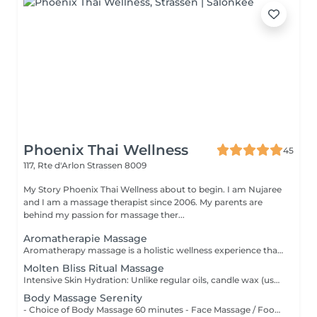
Phoenix Thai Wellness
45
117, Rte d'Arlon
Strassen 8009
My Story Phoenix Thai Wellness about to begin. I am Nujaree
and I am a massage therapist since 2006. My parents are
behind my passion for massage ther...
Aromatherapie Massage
Aromatherapy massage is a holistic wellness experience that combines the gentle physical manipulation of soft tissue with the soothing application of plant-derived essential oils. It remains a primary wellness practice for balancing emotional and physical well-being through inhalation and skin nourishment.
Molten Bliss Ritual Massage
Intensive Skin Hydration: Unlike regular oils, candle wax (usually made from soy or beeswax) contains high concentrations of Shea butter and Vitamin E, providing deep nourishment that leaves the skin silky smooth and hydrated for hours. Muscle Tension Release: The comforting warmth from the molten oil penetrates gently into the muscle layers, helping to melt away daily stiffness, ease tension, and thoroughly relax the body after a long day of work.
Body Massage Serenity
- Choice of Body Massage 60 minutes - Face Massage / Foot Reflexology 60 minutes