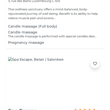
3, rue des Bains
Luxembourg L-1212
Thai wellness sanctuary offers a mind-balanced, body-
rejuvenated journey of well-being. Benefit is its ability to help
relieve muscle pain and sorene...
Candle massage (Full body)
Candle massage
The candle massage is performed with special candles designed to be only for massage This massage is perfect for relaxing your back muscles and your skin warming up your body to be deep relaxing by the senses of the smell
Pregnancy massage