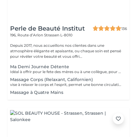
Perle de Beauté Institut
136
196, Route d’Arlon
Strassen L-8010
Depuis 2017, nous accueillons nos clientes dans une
atmosphère élégante et apaisante, ou chaque soin est pensé
pour révéler votre beauté et vous offri...
Ma Demi Journée Détente
Idéal à offrir pour le fete des mères ou à une collègue, pour un anniversaire, pour faire se faire plaisir et se détendre tout simplement. Il contient les soins suivants : Un massage relaxant de 60 min pour le corps + Soin du visage MosaïqueModelante+ spa paraffine les mains + spa paraffine les pieds
Massage Corps (Relaxant, Californien)
vise à relaxer le corps et l'esprit, permet une bonne circulation des flux sanguins et énergétiques dans le corps, assouplit les muscles, tonifie la peau.
Massage à Quatre Mains