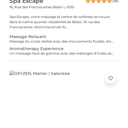
Spa Escape
290
16, Rue des Franciscaines
Belair L-1539
Spa Escape, votre massage et centre de wellness se trouve
dans le calme quartier résidentiel de Belair; 16 rue des
Franciscaines. Notre travail est fo...
Massage Relaxant
Massage du corps réalisé avec des mouvements fluides, lents et enveloppants qui avec une pression légère, vous offrira une détente profonde du corps et de l'esprit. Ce soin commence par un rafraîchissement stimulant des pieds pour favoriser la circulation sanguine et la relaxation. Pression légère à médium
Aromatherapy Experience
Un massage haut de gamme avec des mélanges d'huiles essentielles bio pour vous relaxer et vous revitaliser. Les techniques de massage et les huiles sont soigneusement sélectionnés et adaptés à chaque personne selon vos besoins spécifiques.Ce soin commence par un rafraîchissement stimulant des pieds pour favoriser la circulation sanguine et la relaxation.