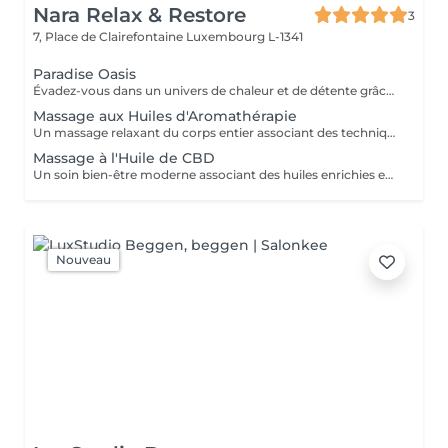
Nara Relax & Restore
3
7, Place de Clairefontaine
Luxembourg L-1341
Paradise Oasis
Évadez-vous dans un univers de chaleur et de détente grâce à ce rituel bien-être luxueux. Associant un Massage aux Pierres Chaudes de 90 minutes à une Réflexologie Plantaire Thaïlandaise de 30 minutes, ce forfait aide à relâcher les tensions profondes, stimuler la circulation et rétablir l'équilibre du corps. Comprend : Massage aux Pierres Chaudes 90 min Réflexologie Plantaire Thaïlandaise 30 min
Massage aux Huiles d'Aromathérapie
Un massage relaxant du corps entier associant des techniques de massage douces à une sélection d'huiles essentielles aromatiques. Les parfums apaisants et les mouvements fluides aident à relâcher les tensions musculaires, réduire le stress, apaiser l'esprit et favoriser un profond sentiment de bien-être.
Massage à l'Huile de CBD
Un soin bien-être moderne associant des huiles enrichies en CBD de qualité à des techniques de massage relaxantes. Idéal pour celles et ceux qui souhaitent s'accorder une pause loin du rythme effréné du quotidien, ce soin aide à détendre les muscles et procure une agréable sensation de confort physique.
Nouveau