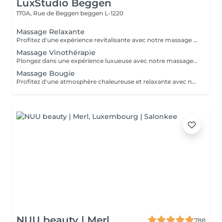
LuxStudio Beggen
170A, Rue de Beggen
beggen L-1220
Massage Relaxante
Profitez d'une expérience revitalisante avec notre massage relaxant de 40, 60 ou 90 minutes. Nos esthéticiennes utiliseront des techniques douces pour soulager les tensions musculaires, procurant une sensation de tranquillité. Le temps de préparation et d'installation de la cliente est inclus dans la période choisie, garantissant que chaque minute soit consacrée à votre bien-être. Profitez de ce moment pour rajeunir corps et esprit.
Massage Vinothérapie
Plongez dans une expérience luxueuse avec notre massage Vinothérapie de 40, 60 ou 90 minutes. Nos Esthetcienne experts utiliseront des techniques spécifiques, combinant les bienfaits du raisin pour apaiser vos muscles et offrir une sensation de détente profonde. Le temps de préparation et d'installation de la cliente est inclus dans la durée sélectionnée, garantissant une expérience dédiée à votre bien-être. Laissez-vous emporter par ce moment de délice, revitalisant à la fois votre corps et votre esprit.
Massage Bougie
Profitez d'une atmosphère chaleureuse et relaxante avec notre massage aux bougies de 40, 60 ou 90 minutes. Nos esthéticiennes spécialisées intègrent des bougies parfumées pour créer une ambiance paisible tout en appliquant des techniques douces visant à soulager les tensions musculaires. Le temps de préparation et d'installation de la cliente est inclus dans la période choisie, garantissant que chaque minute soit dédiée à votre bien-être. Offrez-vous une expérience de rajeunissement du corps et de l'esprit dans ce cadre serein.
NUU beauty | Merl
788