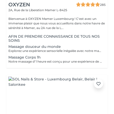
OXYZEN
285
2A, Rue de la Liberation
Mamer L-8425
Bienvenue à OXYZEN Mamer Luxembourg ! C'est avec un
immense plaisir que nous vous accueillons dans notre havre de
sérénité à Mamer, au 2A rue de la L...
AFIN DE PRENDRE CONNAISSANCE DE TOUS NOS
SOINS
Massage douceur du monde
Explorez une expérience sensorielle inégalée avec notre massage Douceur du Monde. Ce massage de luxe combine harmonieusement 106 manuvres expertes pour vous offrir un voyage de détente ultime. Les manuvres comprennent des effleurages anti-stress, des techniques ayurvédiques ancestrales de l'Inde, des mouvements de relaxation coréenne qui apportent des vibrations douces, des étirements inspirés du massage thaïlandais, des points de digitopression pour stimuler les méridiens chinois, ainsi qu'une réflexologie bienfaisante. De plus, pour votre visage, 26 manuvres d'une sophistication exquise sont réalisées.( pour le massage 2h corps & visage ) Chacun de ces gestes a été soigneusement sélectionné et exécuté pour vous permettre de vivre un moment de détente profonde, vous évader du rythme effréné de la vie quotidienne et vous immerger complètement dans la tranquillité. N'hésitez pas à découvrir nos cartes FORFAITS qui vous permettent de prolonger ces instants de bien-être à des tarifs préférentiels. Pour plus d'informations, visitez notre page Forfaits. Ce massage est aussi une idée cadeau idéale pour surprendre et faire plaisir. Pour en savoir plus, cliquez ici : https://www.oxyzen.lu Veuillez noter que ce massage est déconseillé aux femmes enceintes. Avertissement : Nos soins sont dédiés au bien-être et à la relaxation. Ils ne remplacent pas un suivi médical et ne relèvent pas de la kinésithérapie.
Massage Corps 1h
Notre massage d'1 heure est conçu pour une expérience de bien-être complète. Au cours de cette séance, différentes parties du corps sont régulièrement reliées par de grands mouvements qui vont des épaules aux pieds. Cette approche holistique mène à l'unification du corps et de l'esprit, vous permettant de vous détendre profondément et de retrouver votre équilibre intérieur. Laissez-vous emporter par cette expérience de massage d'1 heure, où chaque mouvement est soigneusement orchestré pour favoriser la relaxation, la détente musculaire et la revitalisation. Un véritable voyage sensoriel vous attend, vous aidant à oublier le stress quotidien et à vous ressourcer pleinement. Réservez dès maintenant votre séance d'1 heure et offrez-vous un moment de pur bien-être. Note : Ce massage d'1 heure peut être personnalisé en fonction de vos besoins et préférences, que ce soit pour cibler des zones spécifiques ou pour vous offrir une relaxation complète. Pour plus d'informations et pour réserver votre séance, contactez-nous ou réservez dès maintenant. Idéal également comme idée cadeau originale, pour surprendre et faire plaisir. Pour en savoir plus et découvrir l'ensemble de nos prestations, cliquez ici : https://www.oxyzen.lu Déconseillé aux femmes enceintes. Nous sommes impatients de vous accueillir pour une expérience de massage exceptionnelle chez OXYZEN. Avertissement : Nos soins sont dédiés au bien-être et à la relaxation. Ils ne remplacent pas un suivi médical et ne relèvent pas de la kinésithérapie.