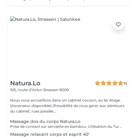
Natura.Lo
19
105, route d’Arlon
Strassen 8009
Nous vous accueillons dans un cabinet cocoon, au 1er étage.
(Ascenseur disponible) (Possibilité de vous garer aux alentours
du cabinet, rues parallèl...
Massage dos du corps Natura.Lo
Prise de contact sur serviette en bambou. Utilisation du Tui Na afin d'améliorer la circulation énergétique, utilisation du Lomi-Lomi, utilisation méthode relaxante. Utilisation d'huile végétale. Pression selon vos besoins. (Du crâne jusqu'aux orteils) Chèque cadeau disponible (Montant de votre choix, celui-ci est à indiquer lors de votre demande)
Massage relaxant corps et esprit 40'