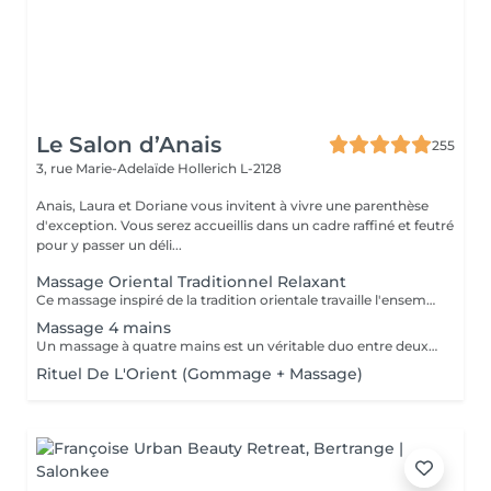
Le Salon d’Anais
255
3, rue Marie-Adelaïde
Hollerich L-2128
Anais, Laura et Doriane vous invitent à vivre une parenthèse
d'exception. Vous serez accueillis dans un cadre raffiné et feutré
pour y passer un déli...
Massage Oriental Traditionnel Relaxant
Ce massage inspiré de la tradition orientale travaille l'ensemble du corps avec de l'huile d'argon chauffée et délicatement parfumée. Les mains expertes de la praticienne insistent sur les points de tensions pour éliminer toxines et douleurs musculaire, et vous procurer un état de bien-être.
Massage 4 mains
Un massage à quatre mains est un véritable duo entre deux praticiens, les mêmes régions sont massées simultanément : Ils travaillent en harmonie et en synergie totale sur les mêmes zones du corps au même moment, et en synchronisant leurs mouvements de façon très précise.
Rituel De L'Orient (Gommage + Massage)