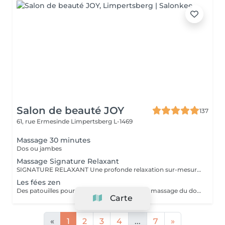
Salon de beauté JOY
137
61, rue Ermesinde
Limpertsberg L-1469
Massage 30 minutes
Dos ou jambes
Massage Signature Relaxant
SIGNATURE RELAXANT Une profonde relaxation sur-mesure avec ce massage signature réalisé avec les iconiques essences d'estime, huiles végétales 100% biologiques. Pour être profondément détendu.e. Inspiré du modelage californien, le massage signature relaxant associe les mouvements lents, fluides, enveloppants, harmonieux, qui enveloppent le corps dans sa globalité.
Les fées zen
Des patouilles pour les petites fripouilles! Un massage du dos , des bras, des mains . Une sensation de calme et d'apaisement , un temps pour soi pour déconnecter des tablettes et reconnecter avec son corps et son esprit.
Carte
«
1
2
3
4
...
7
»