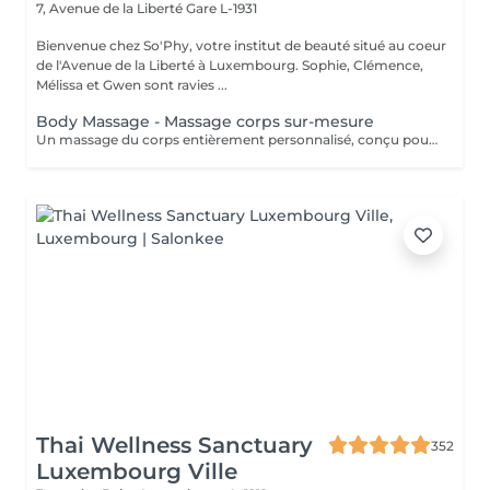
7, Avenue de la Liberté
Gare L-1931
Bienvenue chez So'Phy, votre institut de beauté situé au coeur
de l'Avenue de la Liberté à Luxembourg. Sophie, Clémence,
Mélissa et Gwen sont ravies ...
Body Massage - Massage corps sur-mesure
Un massage du corps entièrement personnalisé, conçu pour s'adapter à vos besoins et aux tensions ressenties. Dès votre installation sur une table chauffante, tout est pensé pour favoriser le relâchement et le confort. L'huile utilisée est choisie selon vos préférences pour accompagner ce moment de détente. Grâce à une combinaison de manuvres enveloppantes, de pressions ciblées, d'étirements et de gestes drainants, ce massage agit en profondeur pour libérer les tensions, relâcher les zones contractées et procurer une sensation de légèreté. La pression et le rythme sont ajustés tout au long du soin afin de vous offrir un équilibre entre relaxation et efficacité. Une version adaptée est également proposée pour les femmes enceintes (45 minutes), garantissant un moment de détente en toute sécurité. Un soin idéal pour relâcher les tensions du corps, apaiser l'esprit et retrouver une sensation de bien-être global.
Thai Wellness Sanctuary
352
Luxembourg Ville