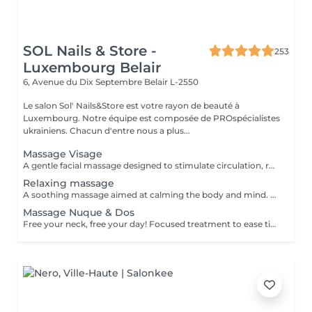
SOL Nails & Store -
253
Luxembourg Belair
6, Avenue du Dix Septembre
Belair L-2550
Le salon Sol' Nails&Store est votre rayon de beauté à
Luxembourg. Notre équipe est composée de PROspécialistes
ukrainiens. Chacun d'entre nous a plus...
Massage Visage
A gentle facial massage designed to stimulate circulation, relax facial tension and enhance the natural glow of the skin. The treatment can help the face look fresher, more rested and more radiant. Result: relaxed facial features, improved skin freshness and a healthy glow. Recommended frequency: once a week or every 2 weeks.
Relaxing massage
A soothing massage aimed at calming the body and mind. Gentle, flowing movements help reduce stress, ease muscular tension and create a deep sense of relaxation. Result: improved well-being, reduced stress and a peaceful, rebalanced feeling. Recommended frequency: once a week or as often as needed for relaxation.
Massage Nuque & Dos
Free your neck, free your day! Focused treatment to ease tightness, tension headaches, and stiffness in the neck and shoulders. You work in the office, spending long hours at a desk or looking at screens. THIS MASSAGE IS FOR YOU! Restores movement and reduces pain.