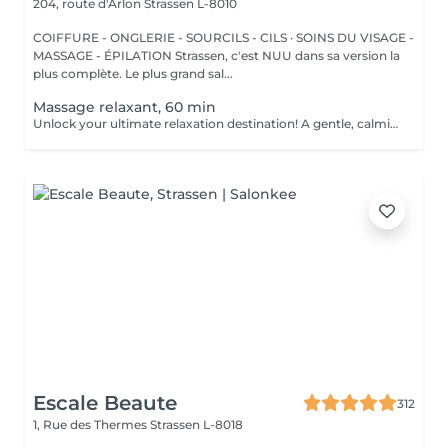
204, route d'Arlon
Strassen L-8010
COIFFURE - ONGLERIE - SOURCILS - CILS · SOINS DU VISAGE -
MASSAGE - ÉPILATION Strassen, c'est NUU dans sa version la
plus complète. Le plus grand sal...
Massage relaxant, 60 min
Unlock your ultimate relaxation destination! A gentle, calming experience designed to soothe the nervous system and melt away daily stress. Long, flowing strokes, soft pressure, and calming aromas help you drift into deep relaxation and leave you feeling refreshed, rebalanced, and renewed. Age restrictions: there are no age restrictions for this procedure. Post procedure recommendations: do not do sport and any sharp movements 2-3 hours after the procedure. Frequency: 1-2 times per week, 10 times in total. Repeat once in 3-6 months.
Escale Beaute
312
1, Rue des Thermes
Strassen L-8018