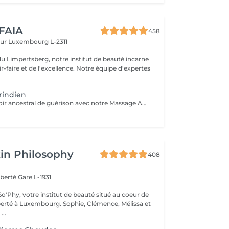
 FAIA
458
eur
Luxembourg L-2311
du Limpertsberg, notre institut de beauté incarne
t de l'excellence. Notre équipe d'expertes
rindien
Explorez le pouvoir ancestral de guérison avec notre Massage Amérindien aux Pierres Chaudes. Plongez dans une expérience où la sagesse des traditions amérindiennes se marie à la chaleur bienfaisante des pierres. Les pierres chaudes, soigneusement positionnées le long de votre corps, libèrent une énergie apaisante qui soulage les tensions musculaires et stimule la circulation. Les mouvements rituels et les propriétés énergisantes des pierres créent une harmonie unique entre le physique et le spirituel. Laissez-vous emporter par la chaleur réconfortante et les bienfaits revitalisants de notre Massage Amérindien avec des pierres chaudes.
in Philosophy
408
iberté
Gare L-1931
o'Phy, votre institut de beauté situé au coeur de
mbourg. Sophie, Clémence, Mélissa et
...