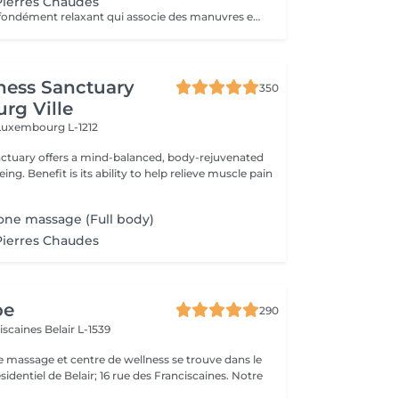
Pierres Chaudes
Un massage profondément relaxant qui associe des manuvres enveloppantes à la chaleur des pierres volcaniques. La chaleur diffuse permet de relâcher les tensions musculaires en profondeur, favorise la détente et procure une sensation immédiate de lâcher-prise. Les mouvements lents et harmonieux accompagnent le corps vers un état de relaxation intense, tout en améliorant la circulation et la sensation de légèreté. Un soin idéal pour se détendre profondément, relâcher le stress et retrouver un équilibre entre le corps et l'esprit.
ness Sanctuary
350
rg Ville
Luxembourg L-1212
nctuary offers a mind-balanced, body-rejuvenated
elieve muscle pain
one massage (Full body)
Pierres Chaudes
pe
290
ciscaines
Belair L-1539
e massage et centre de wellness se trouve dans le
sidentiel de Belair; 16 rue des Franciscaines. Notre