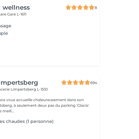
i wellness
8
Gare
Gare L-1611
ssage
uple
impertsberg
694
encerie
Limpertsberg L-1510
nos vous accueille chaleureusement dans son
tsberg, à seulement deux pas du parking 'Glacis'.
 meill...
es chaudes (1 personne)