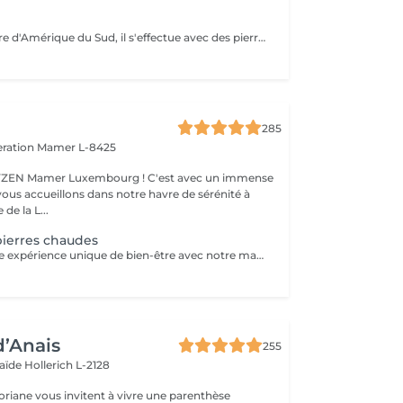
Massage originaire d'Amérique du Sud, il s'effectue avec des pierres volcaniques chaudes et des manoeuvres manuelles permettant au corps une détente musculaire et sensorielle très profonde. Vous ressortirez apaisé, rechargé et plein d'énergie
285
eration
Mamer L-8425
er Luxembourg ! C'est avec un immense
vous accueillons dans notre havre de sérénité à
de la L...
ierres chaudes
Plongez dans une expérience unique de bien-être avec notre massage aux pierres chaudes. Cette pratique traditionnelle repose sur l'utilisation de pierres de basalte chauffées dans un bain d'eau chaude à température constante. Ces pierres sont ensuite utilisées pour induire des effets physiologiques de détente et de détoxification pendant le massage. Allongé(e) sur les pierres, enveloppé(e) dans un drap adapté à votre morphologie, vous ressentirez une chaleur enveloppante, une véritable sensation de mini-sauna, idéale pour vous réchauffer en hiver. Ce soin unique vous plongera dans une expérience sensorielle exceptionnelle, combinant des sensations contrastées, des stimuli répétés et une profonde relaxation. Le massage aux pierres chaudes diffère considérablement des massages manuels traditionnels, offrant une expérience inoubliable. Soins proposé uniquement de fin octobre à Mars afin de pouvoir bénéficier de tous les bienfaits de celui-ci Pour prolonger ces moments de bien-être, nous vous invitons à découvrir nos cartes FORFAITS, conçues pour vous offrir des avantages exclusifs. Pour plus d'informations, visitez notre page Forfaits. Parfait aussi comme idée cadeau sur mesure. Pour en savoir plus, cliquez ici : https://www.oxyzen.lu Veuillez noter que ce massage est déconseillé aux femmes enceintes. Avertissement : Nos soins sont dédiés au bien-être et à la relaxation. Ils ne remplacent pas un suivi médical et ne relèvent pas de la kinésithérapie.
d’Anais
255
laïde
Hollerich L-2128
oriane vous invitent à vivre une parenthèse