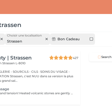
trassen
Choisir une localisation
Bon Cadeau
Strassen
y | Strassen
Search
427
on
Strassen L-8010
ERIE - SOURCILS - CILS · SOINS DU VISAGE -
sa version la plus
 grand sal...
ssage
Melt away stress and tension! Heated volcanic stones are gently placed and massaged over the body to warm the muscles, increase circulation, and promote a deep state of relaxation. Perfect for relieving tension, easing anxiety, and restoring inner calm. Age restrictions: there are no age restrictions for this procedure. Post procedure recommendations: do not do sport and any sharp movements 2-3 hours after the procedure. Frequency: 1-2 times per week, 10 times in total. Repeat once in 3-6 months.