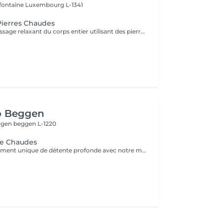
efontaine
Luxembourg L-1341
Pierres Chaudes
Profitez d'un massage relaxant du corps entier utilisant des pierres volcaniques chauffées et des huiles naturelles chaudes. La chaleur douce aide à détendre les muscles, stimuler la circulation, réduire le stress et procurer une profonde sensation de bien-être et de sérénité.
o Beggen
eggen
beggen L-1220
re Chaudes
Profitez d'un moment unique de détente profonde avec notre massage aux pierres chaudes, disponible en séances de 60 ou 90 minutes. Nos esthéticiennes spécialisées appliquent des pierres de basalte chauffées stratégiquement le long du corps, en combinant des mouvements doux et des techniques traditionnelles de massage. La chaleur des pierres pénètre profondément dans les muscles, favorisant la détente et le soulagement des tensions. En plus des bienfaits physiques, tels que l'amélioration de la circulation sanguine et le soulagement des douleurs musculaires, la thérapie contribue à l'équilibre mental en réduisant le stress et l'anxiété. La combinaison unique de chaleur et de massage offre une expérience thérapeutique complète, revitalisant à la fois le corps et l'esprit. Laissez-vous envelopper par la chaleur réconfortante des pierres et embarquez pour un voyage vers le bien-être total. Le temps de préparation et d'installation de la cliente est inclus dans la période choisie, garantissant que chaque minute soit dédiée à votre bien-être.