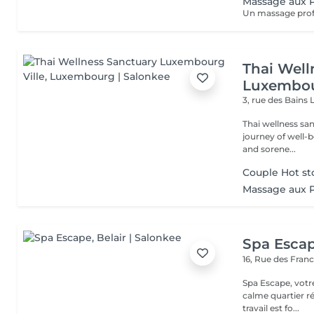
Massage aux 
Thai Well
Luxembou
3, rue des Bains
Thai wellness sa
journey of well-being. Benefit is its ability to help r
and sorene...
Couple Hot st
Massage aux 
Spa Esca
16, Rue des Fran
Spa Escape, votr
calme quartier ré
travail est fo...