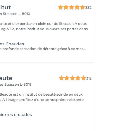
itut
332
on
Strassen L-8010
e et d'expertise en plein cur de Strassen À deux
g-Ville, notre institut vous ouvre ses portes dans
res Chaudes
Plongez dans une profonde sensation de détente grâce à ce massage enveloppant réalisé avec des pierres volcaniques chaudes. La chaleur diffuse apaise les tensions musculaires, améliore la circulation et procure un bien-être incomparable. Un soin cocooning idéal pour relâcher le corps, calmer l'esprit et retrouver une harmonie totale.
aute
312
mes
Strassen L-8018
 Beauté est un institut de beauté scindé en deux
xante,
ierres chaudes