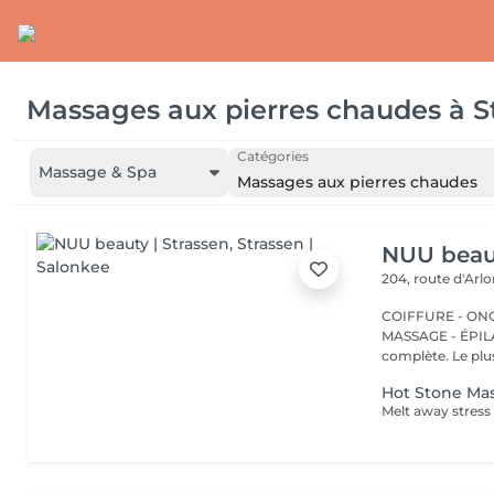
Massages aux pierres chaudes
à
S
Catégories
Massage & Spa
Massages aux pierres chaudes
NUU beaut
204, route d'Arl
COIFFURE - ONGL
MASSAGE - ÉPILATION Strassen, c'est NUU dans 
complète. Le plus
Hot Stone Ma