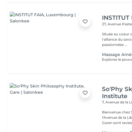
INSTITUT
27, Avenue Past
Située au coeur 
l'alliance du savoir-faire e
passionnées ...
Massage Amé
So'Phy Sk
Institute
7, Avenue de la L
Bienvenue chez S
l'Avenue de la Liberté à Luxe
Gwen sont ravies 