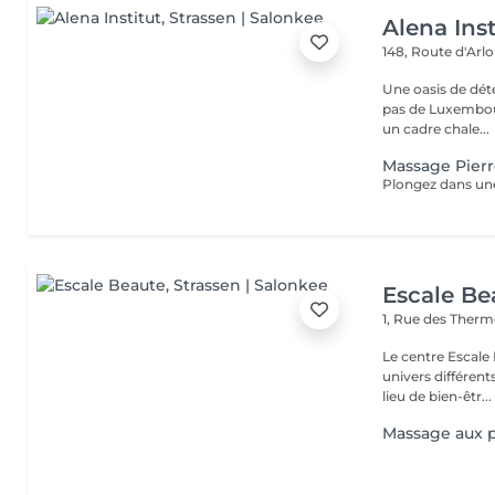
Alena Inst
148, Route d'Arl
Une oasis de détent
pas de Luxembour
un cadre chale...
Massage Pier
Escale Be
1, Rue des Ther
Le centre Escale
univers différents. A l'étage, profitez d'une atmosphère rela
lieu de bien-êtr...
Massage aux p