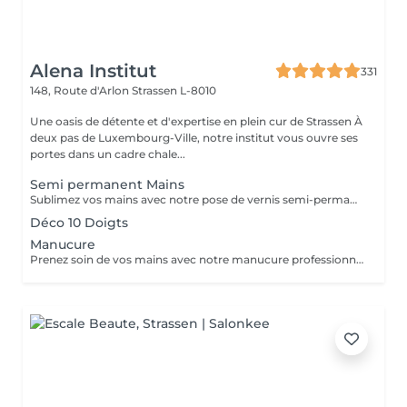
Alena Institut
331
148, Route d'Arlon
Strassen L-8010
Une oasis de détente et d'expertise en plein cur de Strassen À
deux pas de Luxembourg-Ville, notre institut vous ouvre ses
portes dans un cadre chale...
Semi permanent Mains
Sublimez vos mains avec notre pose de vernis semi-permanent, pour un résultat parfait et durable jusqu'à 3 semaines. -Finition brillante et impeccable -Résistant aux chocs et aux éclats -Disponible dans une large palette de couleurs tendances Chaque séance comprend préparation de l'ongle, application soignée et finition professionnelle, pour des mains élégantes et parfaitement entretenues.
Déco 10 Doigts
Manucure
Prenez soin de vos mains avec notre manucure professionnelle, pour des ongles soignés et une peau douce. - Limage et modelage précis des ongles - Soin des cuticules et hydratation des mains - Finition base fortifiante ou non Chaque séance est réalisée avec soin pour un résultat élégant et raffiné.