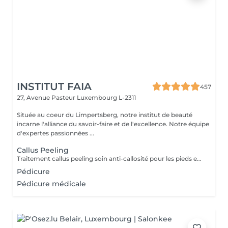
INSTITUT FAIA
457
27, Avenue Pasteur
Luxembourg L-2311
Située au coeur du Limpertsberg, notre institut de beauté
incarne l'alliance du savoir-faire et de l'excellence. Notre équipe
d'expertes passionnées ...
Callus Peeling
Traitement callus peeling soin anti-callosité pour les pieds en seulement 15 minutes CALLUSPEELING permet d'éliminer facilement, sans lames ni cutters, les callosités et les fissures, donnant aux pieds une incroyable douceur et une sensation infinie de légèreté.
Pédicure
Pédicure médicale