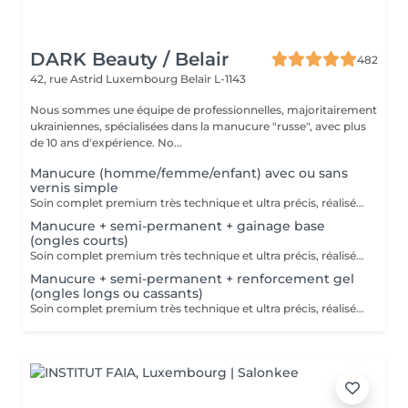
DARK Beauty / Belair
482
42, rue Astrid
Luxembourg Belair L-1143
Nous sommes une équipe de professionnelles, majoritairement
ukrainiennes, spécialisées dans la manucure "russe", avec plus
de 10 ans d'expérience. No...
Manucure (homme/femme/enfant) avec ou sans
vernis simple
Soin complet premium très technique et ultra précis, réalisé principalement à la ponceuse afin d'obtenir un contour d'ongle parfaitement net et une application du vernis au plus près, voire légèrement sous la cuticule. Cette technique permet de retarder visuellement la repousse d'environ 10 jours. Résultat visuel : -Ongles extrêmement soignés, contours nets, forme impeccable -Effet Instagram / photo studio : propre, précis, sans petites peaux apparentes Contenu de la prestation : -Dépose de l'ancien vernis semi-permanent et/ou gel (si besoin, choisissez dans cet écran svp cette option de réservation) -Préparation très minutieuse de la plaque de l'ongle -Elimination des peaux mortes -Façonner et limer les ongles -Traitement délicat des cuticules -Application d'un vernis simple transparent (si vous le souhaitez) OU application de votre propre vernis simple (si besoin, choisissez dans cet écran svp cette option de réservation) -Application d'huile pour cuticules et de crème pour les mains
Manucure + semi-permanent + gainage base
(ongles courts)
Soin complet premium très technique et ultra précis, réalisé principalement à la ponceuse afin d'obtenir un contour d'ongle parfaitement net et une application du vernis au plus près, voire légèrement sous la cuticule. Cette technique permet de retarder visuellement la repousse d'environ 10 jours. Résultat visuel : -Ongles extrêmement soignés, contours nets, forme impeccable -Effet Instagram / photo studio : propre, précis, sans petites peaux apparentes Nous incluons un gainage en base, conseillé pour les ongles courts et en bon état. Une solution idéale pour des ongles impeccables et durables : -Tenue moyenne : Jusqu'à 4 semaines !!!! Contenu de la prestation -> 80€ : -Dépose de l'ancien vernis semi-permanent et/ou gel (si besoin, déjà inclus dans ce prix/service) -Préparation très minutieuse de la plaque de l'ongle -Elimination des peaux mortes -Façonner et limer les ongles -Traitement délicat des cuticules -Gainage en base -Application du vernis semi-permanent -Application d'huile pour cuticules et de crème pour les mains Optionnel : -Prix par ongle pour extension jusqu'à 5 ongles (réservez svp "AVEC décoration simple" dans ce cas) +3€ par ongle -Prix par ongle pour décoration jusqu'à 5 ongles (réservez svp "AVEC décoration simple" dans ce cas) +3€ par ongle -Prix pour décoration simple (French, Chrome, Baby Boomer, Cat Eyes, Stickers, Foil) 6-10 ongles -> +20€ -Prix pour décoration complexe (3D, Dessins à la mains, Stamping, French avec Chrome, Baby Boomer avec Chrome, French avec Cat Eyes) 6-10 ongles -> +30€
Manucure + semi-permanent + renforcement gel
(ongles longs ou cassants)
Soin complet premium très technique et ultra précis, réalisé principalement à la ponceuse afin d'obtenir un contour d'ongle parfaitement net et une application du vernis au plus près, voire légèrement sous la cuticule. Cette technique permet de retarder visuellement la repousse d'environ 10 jours. Résultat visuel : -Ongles extrêmement soignés, contours nets, forme impeccable -Effet Instagram / photo studio : propre, précis, sans petites peaux apparentes Nous incluons un renforcement en gel, fortement conseillé pour les ongles longs, fragiles ou cassants. Une solution idéale pour des ongles impeccables et durables : -Tenue moyenne : Jusqu'à 4 semaines !!!! Contenu de la prestation -> 95 € : -Dépose de l'ancien vernis semi-permanent et/ou gel (si nécessaire, déjà incluse dans ce prix/service) -Préparation très minutieuse de la plaque de l'ongle -Élimination des peaux mortes -Mise en forme et limage des ongles -Traitement délicat des cuticules -Renforcement en gel -Correction de la forme naturelle des ongles (optionnel, réservez svp "AVEC décoration simple" dans ce cas) -Application du vernis semi-permanent -Application d'huile pour cuticules et de crème pour les mains Optionnel : -Prix par ongle pour extension jusqu'à 5 ongles (réservez svp "AVEC décoration simple" dans ce cas) +3€ par ongle -Prix par ongle pour décoration jusqu'à 5 ongles (réservez svp "AVEC décoration simple" dans ce cas) +3€ par ongle -Prix pour décoration simple (French, Chrome, Baby Boomer, Cat Eyes, Stickers, Foil) 6-10 ongles -> +20€ -Prix pour décoration complexe (3D, Dessins à la mains, Stamping, French avec Chrome, Baby Boomer avec Chrome, French avec Cat Eyes) 6-10 ongles -> +30€