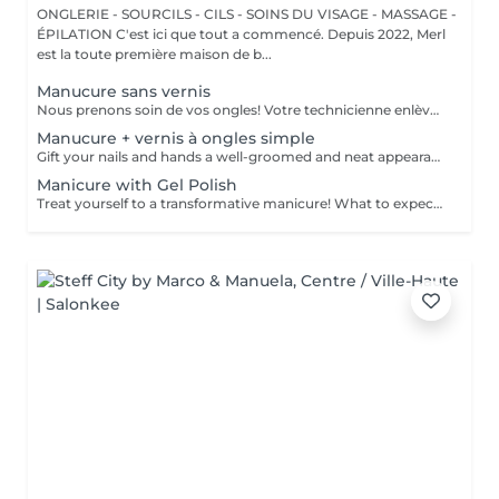
ONGLERIE - SOURCILS - CILS - SOINS DU VISAGE - MASSAGE -
ÉPILATION C'est ici que tout a commencé. Depuis 2022, Merl
est la toute première maison de b...
Manucure sans vernis
Nous prenons soin de vos ongles! Votre technicienne enlèvera délicatement les cellules mortes, façonnera et limera vos ongles, et polira la surface extérieure pour un fini lisse et naturel. Nos experts proposent des manucures à bords, hardware ou combinées, selon vos préférences. Comment se fait une manucure sans vernis? - la peau rugueuse est délicatement enlevée - la forme de la plaque de l'ongle est corrigée avec douceur - les cuticules et bords latéraux sont soigneusement traités - de l'huile nourrissante pour les cuticules et de la crème pour les mains sont appliquées pour nourrir et hydrater Limitations d'âge: recommandé à partir de 14 ans. Recommandations post-procédure: aucun soin particulier n'est nécessaire après cette procédure. Fréquence: une fois toutes les 3 semaines.
Manucure + vernis à ongles simple
Gift your nails and hands a well-groomed and neat appearance! Your technician will effectively remove dead skin cells, shape and file nails, and buff the outer surface. A regular nail polish is applied at the end of this treatment. Our masters do edged, hardware, or combined manicure. How is manicure with simple nail polish done? - rough skin is removed - the shape of the nail plate is corrected - the cuticle and side ridges are corrected - nail polish is applied - cuticle oil and hand cream are applied Age restrictions: recommended to do from 14 years. Post procedure recommendations: there are no post recommendations for this procedure. Frequency: once in 3 weeks.
Manicure with Gel Polish
Treat yourself to a transformative manicure! What to expect: - old polish is removed as a bonus - rough skin is removed - nails are shaped - cuticles and side ridges are polished - reinforcement is performed if chosen - semi-permanent polish is applied - cuticle oil and hand cream are applied Age: 16+ Frequency: every 3 weeks for best results. *Removal of old semi-permanent polish is included with the manicure. If you want a separate removal appointment, we charge €20 for the careful process that protects your nails. For the manicure, we leave a thin layer of old polish under the new layer to enhance the durability of the semi-permanent polish. *Please note that if semipermanent nail polish without manicure is chosen, rough skin, cuticle and side ridges won't be removed.