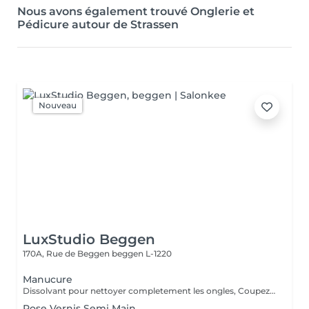
Nous avons également trouvé Onglerie et
Pédicure autour de Strassen
Nouveau
LuxStudio Beggen
170A, Rue de Beggen
beggen L-1220
Manucure
Dissolvant pour nettoyer completement les ongles, Coupez et Modelez les ongles avec une lime, Mouillez les mains quelques minutes pour ramollir les cuticules, Pousses les Cuticules avec batone pour repousser doucement vers l'arrière et coupez les excès, Hydratez les Mains avec crème et les cuticules pour maintenir la peau douce, Appliquez une base transparent pour protéger les ongles. Attendez suffisamment de tempos pour sèche.
Pose Vernis Semi Main