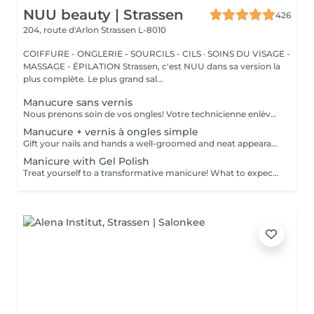
NUU beauty | Strassen
426
204, route d'Arlon
Strassen L-8010
COIFFURE - ONGLERIE - SOURCILS - CILS · SOINS DU VISAGE -
MASSAGE - ÉPILATION Strassen, c'est NUU dans sa version la
plus complète. Le plus grand sal...
Manucure sans vernis
Nous prenons soin de vos ongles! Votre technicienne enlèvera délicatement les cellules mortes, façonnera et limera vos ongles, et polira la surface extérieure pour un fini lisse et naturel. Nos experts proposent des manucures à bords, hardware ou combinées, selon vos préférences. Comment se fait une manucure sans vernis? - la peau rugueuse est délicatement enlevée - la forme de la plaque de l'ongle est corrigée avec douceur - les cuticules et bords latéraux sont soigneusement traités - de l'huile nourrissante pour les cuticules et de la crème pour les mains sont appliquées pour nourrir et hydrater Limitations d'âge: recommandé à partir de 14 ans. Recommandations post-procédure: aucun soin particulier n'est nécessaire après cette procédure. Fréquence: une fois toutes les 3 semaines.
Manucure + vernis à ongles simple
Gift your nails and hands a well-groomed and neat appearance! Your technician will effectively remove dead skin cells, shape and file nails, and buff the outer surface. A regular nail polish is applied at the end of this treatment. Our masters do edged, hardware, or combined manicure. How is manicure with simple nail polish done? - rough skin is removed - the shape of the nail plate is corrected - the cuticle and side ridges are corrected - nail polish is applied - cuticle oil and hand cream are applied Age restrictions: recommended to do from 14 years. Post procedure recommendations: there are no post recommendations for this procedure. Frequency: once in 3 weeks.
Manicure with Gel Polish
Treat yourself to a transformative manicure! What to expect: - old polish is removed as a bonus - rough skin is removed - nails are shaped - cuticles and side ridges are polished - reinforcement is performed if chosen - semi-permanent polish is applied - cuticle oil and hand cream are applied Age: 16+ Frequency: every 3 weeks for best results. *Removal of old semi-permanent polish is included with the manicure. If you want a separate removal appointment, we charge €20 for the careful process that protects your nails. For the manicure, we leave a thin layer of old polish under the new layer to enhance the durability of the semi-permanent polish. *Please note that if semipermanent nail polish without manicure is chosen, rough skin, cuticle and side ridges won't be removed.