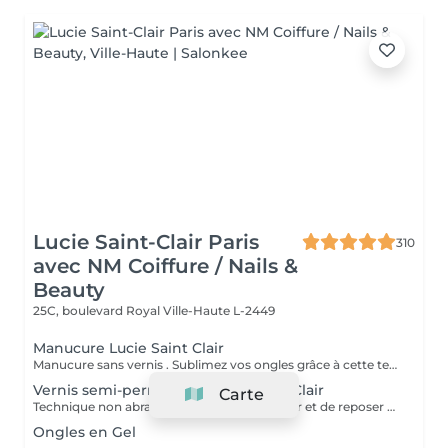
Lucie Saint-Clair Paris
310
avec NM Coiffure / Nails &
Beauty
25C, boulevard Royal
Ville-Haute L-2449
Manucure Lucie Saint Clair
Manucure sans vernis . Sublimez vos ongles grâce à cette technique naturelle qui comprend une mise en forme, une élimination tout en douceur de la cuticule. Les ongles retrouvent leur éclat naturel . Manucure avec vernis. Sublimez vos ongles grâce à cette technique naturelle qui comprend une mise en forme, une élimination tout en douceur de la cuticule. Finition complète et impeccable grâce a la pose de vernis.
Vernis semi-permanent Lucie Saint Clair
Carte
Technique non abrasive qui permet d'enlever et de reposer en douceur votre semi-permanent. Tenue ,brillance impeccable
Ongles en Gel