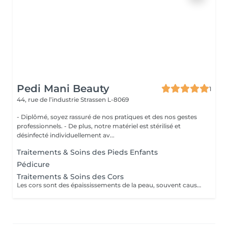
Pedi Mani Beauty
1
44, rue de l’industrie
Strassen L-8069
- Diplômé, soyez rassuré de nos pratiques et des nos gestes
professionnels. - De plus, notre matériel est stérilisé et
désinfecté individuellement av...
Traitements & Soins des Pieds Enfants
Pédicure
Traitements & Soins des Cors
Les cors sont des épaississements de la peau, souvent causés par la pression ou le frottement répétés. Le traitement des cors implique généralement un adoucissement de la peau à l'aide de bains de pieds chauds, suivis d'un limage doux pour éliminer la couche de peau dure. Des coussinets protecteurs peuvent également être utilisés pour prévenir leur réapparition.