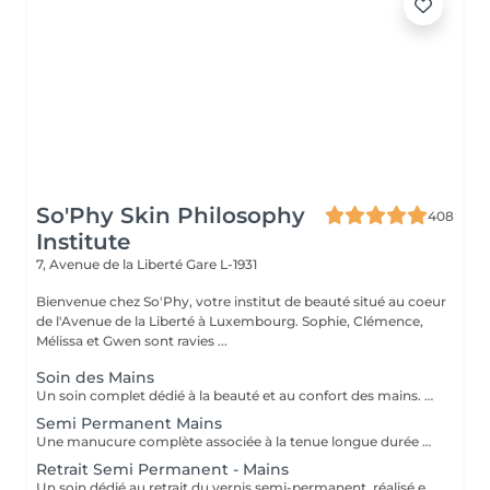
So'Phy Skin Philosophy
408
Institute
7, Avenue de la Liberté
Gare L-1931
Bienvenue chez So'Phy, votre institut de beauté situé au coeur
de l'Avenue de la Liberté à Luxembourg. Sophie, Clémence,
Mélissa et Gwen sont ravies ...
Soin des Mains
Un soin complet dédié à la beauté et au confort des mains. Le soin débute par une exfoliation douce afin d'affiner le grain de peau et révéler son éclat naturel. Les mains sont ensuite enveloppées dans un masque hydratant et nourrissant pour une action en profondeur. Pendant ce temps, les ongles sont soigneusement travaillés afin de leur redonner une forme nette et harmonieuse. Le soin se termine par un massage relaxant des mains, procurant une sensation immédiate de confort et de détente. Les mains sont plus douces, la peau nourrie et les ongles parfaitement soignés. Le vernis classique n'est pas proposé à l'institut. Si vous le souhaitez, nous pouvons toutefois réaliser la pose avec votre propre vernis en sélectionnant l'option correspondante.
Semi Permanent Mains
Une manucure complète associée à la tenue longue durée du vernis semi-permanent. Le soin débute par une mise en beauté des ongles : limage, travail des cuticules et préparation de l'ongle naturel afin d'assurer un résultat net et durable. Le vernis semi-permanent est ensuite appliqué pour offrir une finition brillante, élégante et résistante dans le temps. Les ongles sont soignés, la tenue est optimale et le résultat reste impeccable pendant plusieurs semaines. Idéal pour allier esthétique, confort et praticité au quotidien.
Retrait Semi Permanent - Mains
Un soin dédié au retrait du vernis semi-permanent, réalisé en douceur afin de préserver la qualité de l'ongle naturel. Le retrait est suivi d'une mise en forme des ongles et d'un travail rapide des cuticules pour retrouver un résultat net et soigné. Une base protectrice est ensuite appliquée pour renforcer l'ongle, complétée par une huile nourrissante afin d'hydrater et sublimer les cuticules. Les ongles sont propres, soignés et protégés. Idéal pour faire une pause tout en prenant soin de ses ongles. Ce service est proposé uniquement pour le vernis semi-permanent réalisé à l'institut.