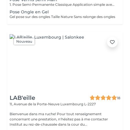
1. Pose Semi-Permanente Classique Application simple avec une fine couche de base. Idéale pour celles qui souhaitent de la couleur, de la brillance et un léger renfort. Tenue moyenne 2 semaines. 2. Pose Semi + Renfort Combinaison d'une base classique avec une couche de renfort. Offre une meilleure résistance que le semi-permanent classique, parfaite pour les ongles naturels. Moyenne Tenue de 2 à 3 semaines. 3. Pose Semi + Fiber Ultra Base classique combinée à un gel enrichi en fibres, idéale pour les ongles fragiles ou nécessitant un renforcement supplémentaire. Tenue Moyenne 3 à 4 semaines.
Pose Ongle en Gel
Gel pose sur des ongles Taille Nature Sans ralonge des ongles
Nouveau
LAB'eille
18
11, Avenue de la Porte-Neuve
Luxembourg L-2227
Bienvenue dans ma ruche! Pour tout renseignement
concernant une prestation, n'hésitez pas à me contacter
Institut au rez-de-chaussée dans la cour du...