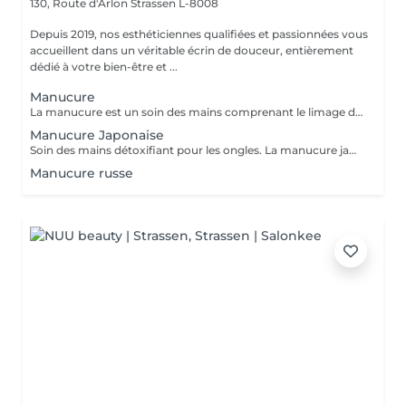
130, Route d'Arlon
Strassen L-8008
Depuis 2019, nos esthéticiennes qualifiées et passionnées vous
accueillent dans un véritable écrin de douceur, entièrement
dédié à votre bien-être et ...
Manucure
La manucure est un soin des mains comprenant le limage des ongles, la pousse et la coupe des cuticules, gommage, massage avec crème de soin et application d'un vernis transparent si désiré.
Manucure Japonaise
Soin des mains détoxifiant pour les ongles. La manucure japonaise consiste à polir et nettoyer les ongles en profondeur pour ensuite les nourrir avec une pâte à base de cire d'abeille qui va oxygéner l'ongle. L'ongle ressort brillant naturellement et pour une durée de 3 semaines. Comprend le limage des ongles, la pousse et la coupe des cuticules, polissage, application de la pâte à base de cire d'abeille et de la poudre fixante, gommage, massage avec crème de soin et application d'un vernis transparent si désiré.
Manucure russe