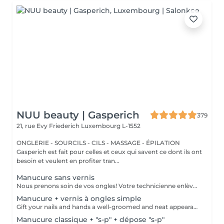
NUU beauty | Gasperich
379
21, rue Evy Friederich
Luxembourg L-1552
ONGLERIE - SOURCILS - CILS - MASSAGE - ÉPILATION
Gasperich est fait pour celles et ceux qui savent ce dont ils ont
besoin et veulent en profiter tran...
Manucure sans vernis
Nous prenons soin de vos ongles! Votre technicienne enlèvera délicatement les cellules mortes, façonnera et limera vos ongles, et polira la surface extérieure pour un fini lisse et naturel. Nos experts proposent des manucures à bords, hardware ou combinées, selon vos préférences. Comment se fait une manucure sans vernis? - la peau rugueuse est délicatement enlevée - la forme de la plaque de l'ongle est corrigée avec douceur - les cuticules et bords latéraux sont soigneusement traités - de l'huile nourrissante pour les cuticules et de la crème pour les mains sont appliquées pour nourrir et hydrater Limitations d'âge: recommandé à partir de 14 ans. Recommandations post-procédure: aucun soin particulier n'est nécessaire après cette procédure. Fréquence: une fois toutes les 3 semaines.
Manucure + vernis à ongles simple
Gift your nails and hands a well-groomed and neat appearance! Your technician will effectively remove dead skin cells, shape and file nails, and buff the outer surface. A regular nail polish is applied at the end of this treatment. Our masters do edged, hardware, or combined manicure. How is manicure with simple nail polish done? - rough skin is removed - the shape of the nail plate is corrected - the cuticle and side ridges are corrected - nail polish is applied - cuticle oil and hand cream are applied Age restrictions: recommended to do from 14 years. Post procedure recommendations: there are no post recommendations for this procedure. Frequency: once in 3 weeks.
Manucure classique + "s-p" + dépose "s-p"