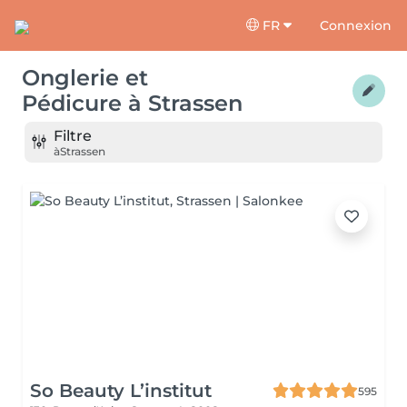
FR
Connexion
Onglerie et
Pédicure
à
Strassen
Filtre
à
Strassen
So Beauty L’institut
595