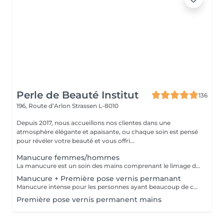
Perle de Beauté Institut
136
196, Route d’Arlon
Strassen L-8010
Depuis 2017, nous accueillons nos clientes dans une
atmosphère élégante et apaisante, ou chaque soin est pensé
pour révéler votre beauté et vous offri...
Manucure femmes/hommes
La manucure est un soin des mains comprenant le limage des ongles, la pousse et la coupe des cuticules, gommage, massage avec crème de soin et application d'un vernis transparent si désiré.
Manucure + Première pose vernis permanant
Manucure intense pour les personnes ayant beaucoup de cuticules + appliquer vernis permanant
Première pose vernis permanent mains