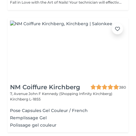
Fall in Love with the Art of Nails! Your technician will effectively remove dead skin cells, shape and file nails, and buff the outer surface. Semi-permanent nail polish is applied. It looks like regular nail polish, but stays on your nails much longer. Fantastic, isn't it? It is drying in a led lamp and lasts for weeks. Our masters do edged, hardware, or combined manicure. How is manicure with semi-permanent nail polish done? - removal of old semi-permanent (if needed) - rough skin is removed - the shape of the nail plate is corrected - the cuticle and side ridges are corrected - semi-permanent nail polish is applied - cuticle oil and hand cream are applied Age restrictions: recommended to do from 16 years. Post procedure recommendations: there are no post recommendations for this procedure. Frequency: once in 3 weeks.
NM Coiffure Kirchberg
380
7, Avenue John F Kennedy (Shopping Infinity Kirchberg)
Kirchberg L-1855
Pose Capsules Gel Couleur / French
Remplissage Gel
Polissage gel couleur