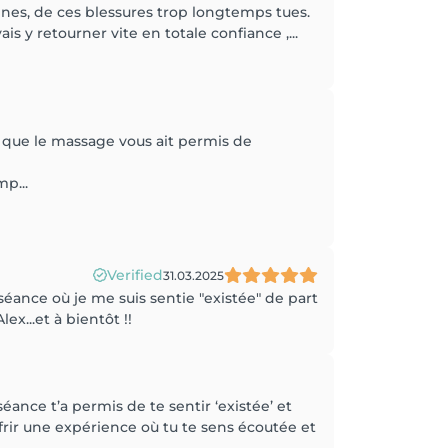
nnes, de ces blessures trop longtemps tues.
s y retourner vite en totale confiance ,...
 que le massage vous ait permis de
p...
Verified
31.03.2025
 séance où je me suis sentie "existée" de part
ex...et à bientôt !!
ance t’a permis de te sentir ‘existée’ et
frir une expérience où tu te sens écoutée et