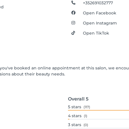
+352691032777
ed
Open Facebook
Open Instagram
Open TikTok
 If you've booked an online appointment at this salon, we enco
ions about their beauty needs.
Overall
5
5
stars
(117)
4
stars
(1)
3
stars
(0)