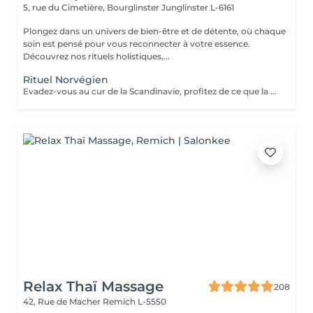
5, rue du Cimetière, Bourglinster
Junglinster L-6161
Plongez dans un univers de bien-être et de détente, où chaque
soin est pensé pour vous reconnecter à votre essence.
Découvrez nos rituels holistiques,...
Rituel Norvégien
Evadez-vous au cur de la Scandinavie, profitez de ce que la nature a, à vous offrir Une parenthèse végétale très inspirante pour déconnecter et se reconnecter Véritable moment de relaxation complète. Sauna infrarouge, Massage shiatsu, bol d'air jacquier, douche. Onction du huiles précieuses, hammam crânien et facial, bains rythmés avec méditation guidée, exercices de sophrologie, shampooing, pose de masque et massage crânien, rituel de la cascade, rinçage à l'infusion de plantes et pulvérisation d'hydrolats qui clôturent le soin. Ne comprend pas le séchage des cheveux.
Relax Thaï Massage
208
42, Rue de Macher
Remich L-5550