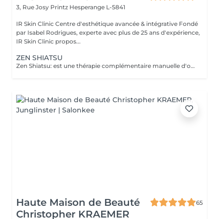
3, Rue Josy Printz
Hesperange L-5841
IR Skin Clinic Centre d'esthétique avancée & intégrative Fondé
par Isabel Rodrigues, experte avec plus de 25 ans d'expérience,
IR Skin Clinic propos...
ZEN SHIATSU
Zen Shiatsu: est une thérapie complémentaire manuelle d'origine japonaise, proche de l'acupuncture mais sans aiguilles. C'est une forme de massage, qui équilibre le yin et le yang et stimule ainsi les forces d'autorégulation naturelles du corps. Elle se base sur les méridiens connus dans la Médecine Traditionnelle Chinoise (MTC).
Haute Maison de Beauté
65
Christopher KRAEMER