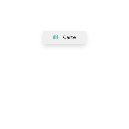
Carte
Société
Support
Équipe
&
Carrières
Référencer votre salon
Légal