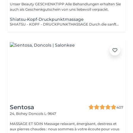
Unser Beauty GESCHENKTIPP Alle Behandlungen erhalten Sie
auch als Geschenkgutschein von uns liebevoll verpackt.
Shiatsu-Kopf-Druckpunktmassage
SHIATSU - KOPF - DRUCKPUNKTMASSAGE Durch die sanfte Stimulation bestimmter Druckpunkte und Energiebahnen werden Blockaden gelöst und der Energiefluss im Körper wiederhergestellt.
Sentosa
407
24, Bohey
Doncols L-9647
MASSAGE ET SOIN Massage relaxant, énergisant, destress et
aux pierres chaudes : nous sommes à votre écoute pour vous