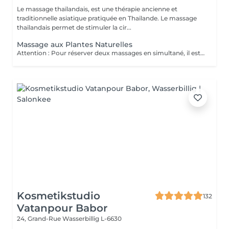
Le massage thaïlandais, est une thérapie ancienne et
traditionnelle asiatique pratiquée en Thaïlande. Le massage
thaïlandais permet de stimuler la cir...
Massage aux Plantes Naturelles
Attention : Pour réserver deux massages en simultané, il est nécessaire de procéder à deux réservations séparées. Ajouter deux services dans une seule réservation entraînera la programmation des rendez-vous l'un après l'autre, et non en même temps. Si besoin, vous pouvez également nous contacter par téléphone au 691 603 983. Merci !
Kosmetikstudio
132
Vatanpour Babor
24, Grand-Rue
Wasserbillig L-6630