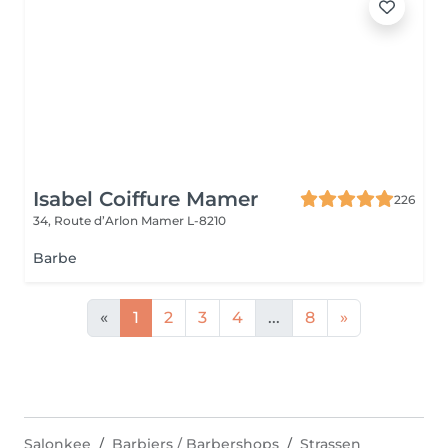
Isabel Coiffure Mamer
226
34, Route d’Arlon
Mamer L-8210
Barbe
«
1
2
3
4
...
8
»
Salonkee
Barbiers / Barbershops
Strassen