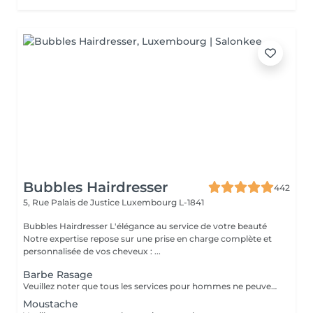
Bubbles Hairdresser
442
5, Rue Palais de Justice
Luxembourg L-1841
Bubbles Hairdresser L'élégance au service de votre beauté
Notre expertise repose sur une prise en charge complète et
personnalisée de vos cheveux : ...
Barbe Rasage
Veuillez noter que tous les services pour hommes ne peuvent PAS être réservés en ligne. Merci d'appeler ou de passer pour réserver ces derniers. Quiconque ne respecte pas cela et réserve un service pour femme à la place ou utilise le compte d'une femme pour bloquer du temps pour le service d'un homme sera bloqué de toutes les réservations futures.
Moustache