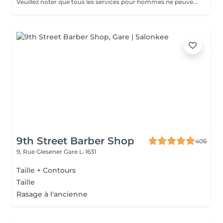
Veuillez noter que tous les services pour hommes ne peuvent PAS être réservés en ligne. Merci d'appeler ou de passer pour réserver ces derniers. Quiconque ne respecte pas cela et réserve un service pour femme à la place ou utilise le compte d'une femme pour bloquer du temps pour le service d'un homme sera bloqué de toutes les réservations futures.
9th Street Barber Shop
406
9, Rue Glesener
Gare L-1631
Taille + Contours
Taille
Rasage à l'ancienne