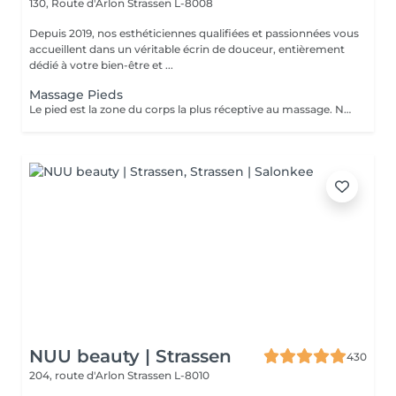
130, Route d'Arlon
Strassen L-8008
Depuis 2019, nos esthéticiennes qualifiées et passionnées vous
accueillent dans un véritable écrin de douceur, entièrement
dédié à votre bien-être et ...
Massage Pieds
Le pied est la zone du corps la plus réceptive au massage. Nous n'y pensons pas assez mais les pieds sont une partie très importante du corps et nécessitent un soin tout particulier ! Supportant toute la charge pondérale ainsi que les agressions extérieures, nos pieds sont fortement sollicités. Les massages des pieds sont donc conseillés et très favorables à notre bien-être général.
NUU beauty | Strassen
430
204, route d'Arlon
Strassen L-8010