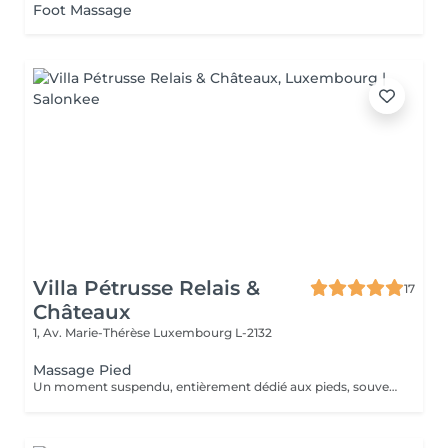
Foot Massage
Villa Pétrusse Relais &
17
Châteaux
1, Av. Marie-Thérèse
Luxembourg L-2132
Massage Pied
Un moment suspendu, entièrement dédié aux pieds, souvent les grands oubliés du quotidien. Pressions ciblées sur les points réflexes, étirements doux et pétrissage profond viennent soulager la fatigue accumulée et relancer la circulation. Une parenthèse simple, pour repartir léger jusqu'au bout des orteils.