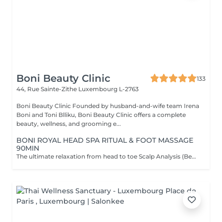
Boni Beauty Clinic
133
44, Rue Sainte-Zithe
Luxembourg L-2763
Boni Beauty Clinic Founded by husband-and-wife team Irena
Boni and Toni Blliku, Boni Beauty Clinic offers a complete
beauty, wellness, and grooming e...
BONI ROYAL HEAD SPA RITUAL & FOOT MASSAGE
90MIN
The ultimate relaxation from head to toe Scalp Analysis (Becon Pro Camera) Microbubble Scalp Cleansing Rootonix Scalp & Hair Treatment Steam & Mist Infusion Scalp Massage Foot Massage (15min) Aromatherapy Ritual Blow Dry