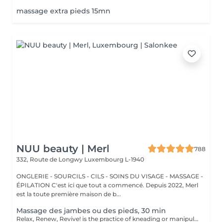
massage extra pieds 15mn
NUU beauty | Merl
788
332, Route de Longwy
Luxembourg L-1940
ONGLERIE - SOURCILS - CILS - SOINS DU VISAGE - MASSAGE -
ÉPILATION C'est ici que tout a commencé. Depuis 2022, Merl
est la toute première maison de b...
Massage des jambes ou des pieds, 30 min
Relax, Renew, Revive! is the practice of kneading or manipulating a person's muscles and other soft-tissue in order to reduce stress, reduce muscle pain, increase relaxation and improve the work of the immune system. Benefits of getting legs or feet massage: - reduces stress - relaxing - improves blood circulation - improves body immune system How is massage legs or feet done? - feet and legs are massaged Age restrictions: there are no age restrictions for this procedure. Post procedure recommendations: do not do sport and any sharp movements for 2-3 hours after the procedure. Frequency: 1-2 times per week, 10 times in total. Repeat once in 3-6 months.