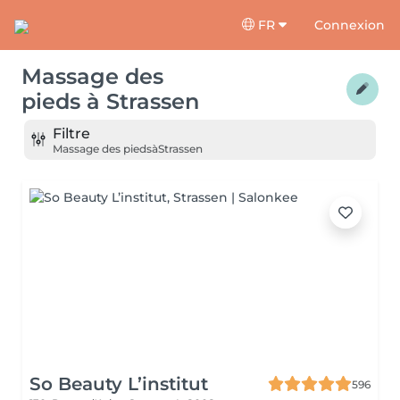
FR
Connexion
Massage des
pieds
à
Strassen
Filtre
Massage des pieds
à
Strassen
So Beauty L’institut
596