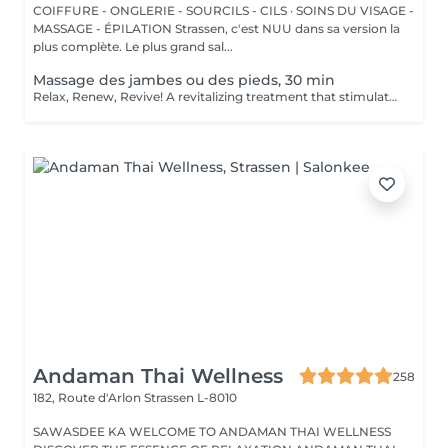
COIFFURE - ONGLERIE - SOURCILS - CILS · SOINS DU VISAGE -
MASSAGE - ÉPILATION Strassen, c'est NUU dans sa version la
plus complète. Le plus grand sal...
Massage des jambes ou des pieds, 30 min
Relax, Renew, Revive! A revitalizing treatment that stimulates circulation, reduces fluid retention, and relieves muscle fatigue. Ideal for clients who spend long hours standing, exercising, or traveling. Light or firm pressure can be tailored to your needs. Age restrictions: there are no age restrictions for this procedure. Post procedure recommendations: do not do sport and any sharp movements for 2-3 hours after the procedure. Frequency: 1-2 times per week, 10 times in total. Repeat once in 3-6 months.
Andaman Thai Wellness
258
182, Route d'Arlon
Strassen L-8010
SAWASDEE KA WELCOME TO ANDAMAN THAI WELLNESS