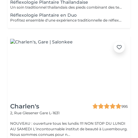
Réflexologie Plantaire Thaïlandaise
Un soin traditionnel thaïlandais des pieds combinant des techniques de massage et de pression appliquées aux pieds et au bas des jambes. Ce traitement relaxant aide à soulager les pieds fatigués, à stimuler la circulation, à réduire le stress et à retrouver une agréable sensation d'équilibre et de confort.
Réflexologie Plantaire en Duo
Profitez ensemble d'une expérience traditionnelle de réflexologie plantaire thaïlandaise. Grâce à des techniques de pression ciblées appliquées aux pieds et au bas des jambes, ce soin relaxant aide à soulager les pieds fatigués, stimuler la circulation et favoriser une agréable sensation d'équilibre et de bien-être.
Charlen's
995
2, Rue Glesener
Gare L-1631
NOUVEAU : ouverture tous les lundis !!!! NON STOP DU LUNDI
AU SAMEDI L'incontournable institut de beauté à Luxembourg.
Nous sommes connues pour n...