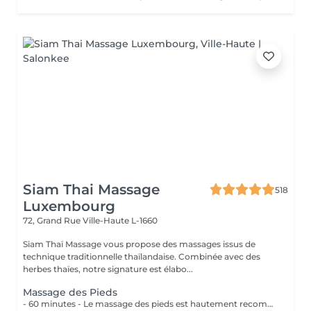
Siam Thai Massage
518
Luxembourg
72, Grand Rue
Ville-Haute L-1660
Siam Thaï Massage vous propose des massages issus de
technique traditionnelle thaïlandaise. Combinée avec des
herbes thaïes, notre signature est élabo...
Massage des Pieds
- 60 minutes - Le massage des pieds est hautement recommandé pour ceux qui ont les pieds et les jambes fatiguées. Soulage le stress et stimule la circulation du corps, des maux tels que la fatigue, les niveaux de basse énergie, les pointes de douleurs peuvent être aussi soulagés par des points de pressions.