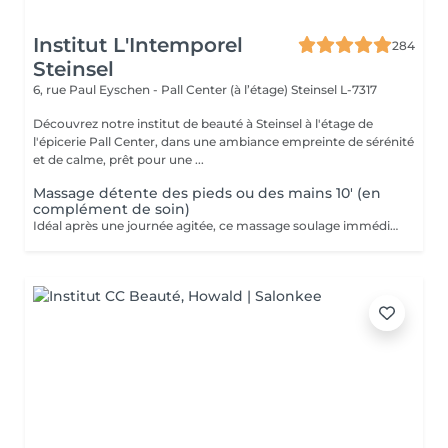
Institut L'Intemporel
284
Steinsel
6, rue Paul Eyschen - Pall Center (à l’étage)
Steinsel L-7317
Découvrez notre institut de beauté à Steinsel à l'étage de
l'épicerie Pall Center, dans une ambiance empreinte de sérénité
et de calme, prêt pour une ...
Massage détente des pieds ou des mains 10' (en
complément de soin)
Idéal après une journée agitée, ce massage soulage immédiatement vos pieds. Pourquoi ne pas profiter d'un massage des pieds pendant votre pose masque? Uniquement en complément d'un soin du visage.