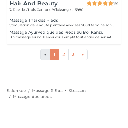
Hair And Beauty
192
7, Rue des Trois Cantons
Wickrange L-3980
Massage Thai des Pieds
Stimulation de la voute plantaire avec ses 7000 terminaisons nerveuses. Efficace et profond, il apaise l'ensemble du corps.
Massage Ayurvédique des Pieds au Bol Kansu
Un massage au bol Kansu vous emplit tout entier de sensations douces et apaisantes. Il vise à traiter non seulement les points réflexes des pieds mais en même temps les cinq éléments.
«
1
2
3
»
Salonkee
Massage & Spa
Strassen
Massage des pieds