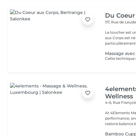
Du Coeur
117, Rue de Leud
Le toucher est une 
aux Corps est né 
particulièrement 
Massage avec
4element
Wellness
4-6, Rue Franço
At 4Elements Mas
performance, and 
restore balance 
Bamboo Cupp