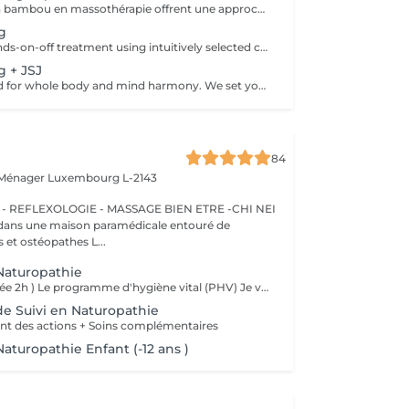
Les ventouses en bambou en massothérapie offrent une approche naturelle, douce et non invasive pour le soin du corps Elles agissent en profondeur tout en respectant les tissus, sans provoquer de douleur ni de marques. Bienfaits principaux : Stimulent la microcirculation sanguine et améliorent l'oxygénation des tissus Favorisent la récupération musculaire et réduisent les tensions, notamment au niveau du dos et de la nuque Produisent un effet de drainage lymphatique, aidant à diminuer les dèmes Améliorent la tonicité et l'élasticité de la peau Induisent une relaxation profonde, bénéfique en cas de stress Grâce aux propriétés naturelles du bambou, le massage se caractérise par un glissement fluide et une pression maîtrisée, garantissant un soin confortable et non traumatique. Contre-indications : Affections cutanées inflammatoires, varices, hypertension artérielle sévère, fragilité vasculaire.
ng
A restorative, hands-on-off treatment using intuitively selected crystals placed on and around the body. - A 20 minute phone call before the session to explore your goals and tailor your plan - A personalized Crystal body layout (and intention focused grids if needed) - Chakra balancing to realign and stabilize your energy centers - Energy field cleansing (aura sweep, grounding, and sealing) - Yin-Yang harmonization for overall energetic coherence - Aftercare suggestions Ideal for: stress relief, emotional balance, mental clarity, energetic reset. For questions and additional information, please contact claudia@4elements.lu
g + JSJ
A signature blend for whole body and mind harmony. We set your intention, select specific crystals, and apply JSJ flows that complement your needsperfect for layered support (physical, emotional, and subtle energy). For questions and additional information, please contact claudia@4elements.lu
84
 Ménager
Luxembourg L-2143
 REFLEXOLOGIE - MASSAGE BIEN ETRE -CHI NEI
 et ostéopathes L...
Naturopathie
L'anamnese (durée 2h ) Le programme d'hygiène vital (PHV) Je vous remettrai un programme d'hygiène vital, par mail, sous quelques jours , Il est constitué de conseils naturopathiques personnalisés et dédiés pour une prise en charge globale des différents plans de la santé (alimentation, activités physiques, gestion psycho-émotionnel) et pourra être complété selon le cas par des complémentations nutritionnelles. Nous ferons un point par téléphone afin de vous donner plus amples explications sur ces conseils.
de Suivi en Naturopathie
ent des actions + Soins complémentaires
aturopathie Enfant (-12 ans )