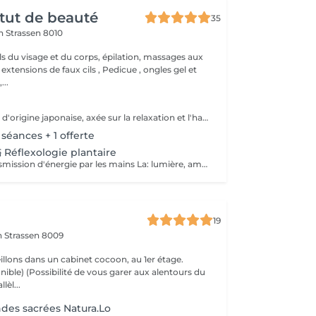
itut de beauté
35
on
Strassen 8010
ls du visage et du corps, épilation, massages aux
 extensions de faux cils , Pedicue , ongles gel et
..
Soin énergétique d'origine japonaise, axée sur la relaxation et l'harmonisation du corps et de l'esprit. REI: universel KI: énergie vital Le praticien pose doucement les mains sur les différentes zones , il n'y a pas de manipulation ou de pression. Effets: -Réduction du stress et de l'anxiété -Sensation de calme et de lâcher prise -Aide à apaiser le mental -favorise l'endormissement -Aide à relâcher les tensions émotionnelles le réiki est une pratique douce qui vise surtout : -la détente -l'équilibre émotionnel -le bien-être global A faire seul ou en cure de 4 séances
 séances + 1 offerte
 Réflexologie plantaire
Méthode de transmission d'énergie par les mains La: lumière, amour HO: mouvement de l'énergie CHI: energie vitale Effets: -Diminue le stress -Procure un calme profond et durable -Aide à harmoniser le corps et l'esprit - Energie retrouvée - Favorise le lâcher-prise -Harmonisation des Chakras Couplé à la réflexologie plantaire c'est un soin qui apporte une relaxation complète et durable alliant les bienfaits du soin énergétique et ceux de la réflexologie . A faire seul ou en cure de 4 séances "Détente absolue "
19
on
Strassen 8009
llons dans un cabinet cocoon, au 1er étage.
r aux alentours du
lèl...
des sacrées Natura.Lo