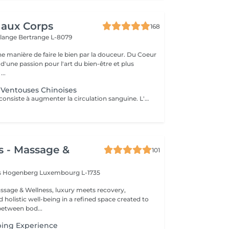
 aux Corps
168
elange
Bertrange L-8079
manière de faire le bien par la douceur. Du Coeur
d'une passion pour l'art du bien-être et plus
...
 Ventouses Chinoises
Cette technique consiste à augmenter la circulation sanguine. L'objectif est de créer un effet de succion qui favorisera la décongestion des tissus, l'évacuation des toxines et la mobilité des tissus. Prioritairement, cette pratique s'effectue sur le dos.
s - Massage &
101
is Hogenberg
Luxembourg L-1735
sage & Wellness, luxury meets recovery,
holistic well-being in a refined space created to
between bod...
ing Experience