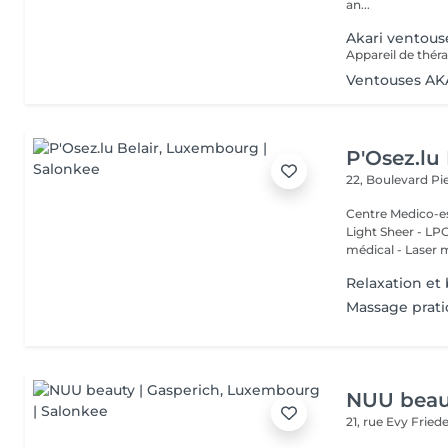
an...
Akari ventous
Ventouses AK
P'Osez.lu 
22, Boulevard P
Centre Medico-es
Light Sheer - LPG - 
médical - Laser 
Relaxation et 
Massage prat
NUU beaut
21, rue Evy Fried