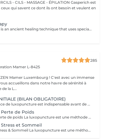
 - CILS - MASSAGE - ÉPILATION Gasperich est
et ceux qui savent ce dont ils ont besoin et veulent en
apy
Cupping therapy is an ancient healing technique that uses special cups to create gentle suction on the skin. This suction promotes blood flow, relieves muscle tension, reduces inflammation, and supports deep relaxation. The treatment can help release toxins, improve circulation, and ease chronic pain or stiffness. *Please note that cupping therapy could just be added to a massage service with includes back massage.
285
eration
Mamer L-8425
er Luxembourg ! C'est avec un immense
vous accueillons dans notre havre de sérénité à
de la L...
INITIALE (BILAN OBLIGATOIRE)
La première séance de luxopuncture est indispensable avant de débuter tout programme. D'une durée d'environ 1 heure, elle se déroule en deux temps : 30 minutes d'échange approfondi (anamnèse) pour comprendre vos besoins, vos habitudes et définir vos objectifs 30 minutes de séance de luxopuncture, adaptée en fonction de cet échange Cette étape permet de personnaliser votre accompagnement et d'optimiser les résultats. Chaque protocole est ainsi ajusté à votre profil (poids, stress, sommeil, compulsions). Séance essentielle pour un suivi efficace et durable Permet un accompagnement sur mesure Un premier pas vers votre équilibre et votre bien-être durable.
 Perte de Poids
Luxopuncture Perte de poids La luxopuncture est une méthode douce et non invasive qui aide à réguler l'appétit, réduire les fringales et rééquilibrer le métabolisme. Idéale pour accompagner une perte de poids progressive, elle agit également sur le stress et les compulsions alimentaires. Chaque séance est adaptée à vos besoins afin de vous accompagner en douceur vers un meilleur équilibre et des résultats durables. Un accompagnement naturel pour retrouver légèreté, équilibre et bien-être au quotidien.
 Stress et Sommeil
Luxopuncture Stress & Sommeil La luxopuncture est une méthode douce et non invasive qui aide à apaiser le système nerveux, réduire le stress et améliorer la qualité du sommeil. Elle se pratique à l'aide d'un stylo à infrarouge qui stimule des points réflexes du corps, sans aiguille et en toute douceur. Chaque séance est adaptée à vos besoins afin de favoriser un relâchement profond et un apaisement durable. Un accompagnement naturel pour retrouver calme, sérénité et un sommeil réparateur.