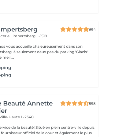
impertsberg
694
encerie
Limpertsberg L-1510
nos vous accueille chaleureusement dans son
tsberg, à seulement deux pas du parking 'Glacis'.
 meill...
pping
pping
de Beauté Annette
598
ier
Ville-Haute L-2340
uté! Situé en plein centre-ville depuis
st fournisseur officiel de la cour et également le plus