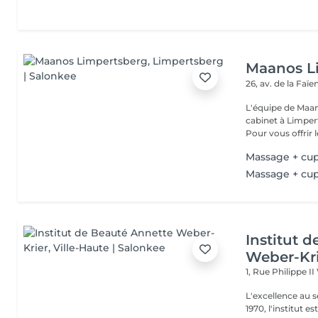
Maanos L
26, av. de la Faï
L'équipe de Maa
cabinet à Limper
Pour vous offrir le
Massage + cu
Massage + cu
Institut 
Weber-Kr
1, Rue Philippe II
L'excellence au service de la bea
1970, l'institut e