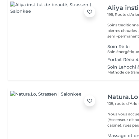
Aliya inst
196, Route d'Arl
Soins traditionne
pierres chaudes ,
semi-permanent,.
Soin Réiki
Forfait Réiki 4
Soin Lahochi §
Natura.Lo
105, route d’Arl
Nous vous accuei
(Ascenseur disponible) (Possibilité de vous gare
cabinet, rues paral
Massage et on