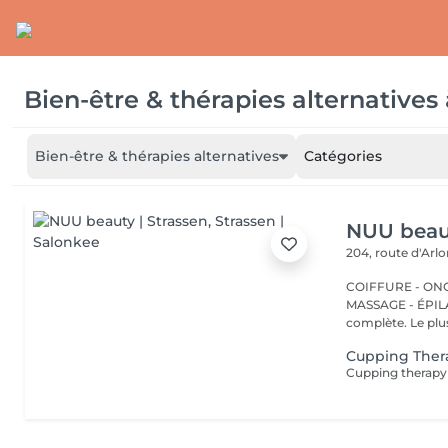
Bien-être & thérapies alternatives
Bien-être & thérapies alternatives
Catégories
NUU beaut
204, route d'Arl
COIFFURE - ONGL
MASSAGE - ÉPILATION Strassen, c'est NUU dans 
complète. Le plus
Cupping Ther