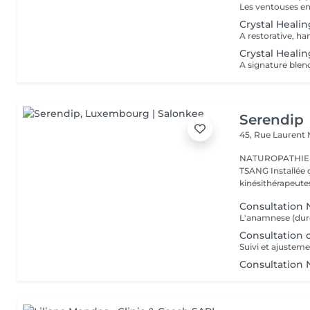
Crystal Heali
Crystal Healin
Serendip
45, Rue Laurent
NATUROPATHIE -
TSANG Installée dans une maison paramédicale entouré de
kinésithérapeutes
Consultation 
Consultation 
Suivi et ajustem
Consultation N