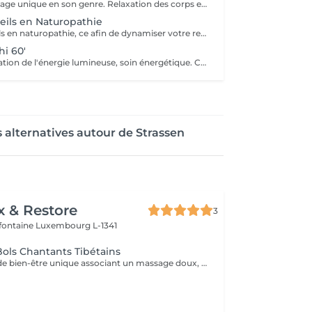
Expérience massage unique en son genre. Relaxation des corps et soin sonore au tambour, bols tibétains et vocale accompagné de notre partenaire bien-être : Anne
eils en Naturopathie
Ecoute et conseils en naturopathie, ce afin de dynamiser votre retour à la vitalité mentale et corporelle. (Anamnèse de votre mode de vie et de votre quotidien, et mise en place de votre plan "bien-être") Les conseils ou soins en naturopathie ne remplacent en aucun cas un traitement chez votre médecin. Chèque cadeau disponible (Montant de votre choix, celui-ci est à indiquer lors de votre demande) (Temps de séance facultatif)
i 60'
Remise en circulation de l'énergie lumineuse, soin énergétique. Chèque cadeau disponible (Montant de votre choix, celui-ci est à indiquer lors de votre demande)
 alternatives autour de Strassen
x & Restore
3
efontaine
Luxembourg L-1341
ols Chantants Tibétains
Une expérience de bien-être unique associant un massage doux, des huiles aromatiques et les sons apaisants des bols chantants tibétains. Les vibrations harmonieuses et les tonalités relaxantes créent une atmosphère immersive propice à la détente et à la déconnexion du quotidien.