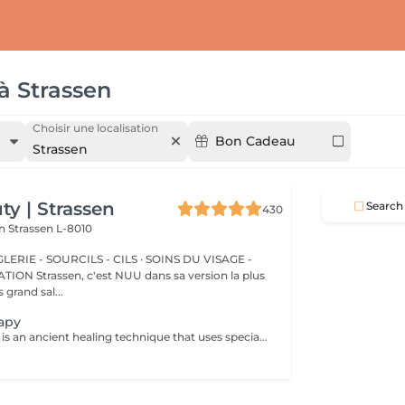
à
Strassen
Choisir une localisation
Bon Cadeau
Strassen
y | Strassen
Search
430
on
Strassen L-8010
ERIE - SOURCILS - CILS · SOINS DU VISAGE -
sa version la plus
 grand sal...
apy
Cupping therapy is an ancient healing technique that uses special cups to create gentle suction on the skin. This suction promotes blood flow, relieves muscle tension, reduces inflammation, and supports deep relaxation. The treatment can help release toxins, improve circulation, and ease chronic pain or stiffness. *Please note that cupping therapy could just be added to a massage service with includes back massage.