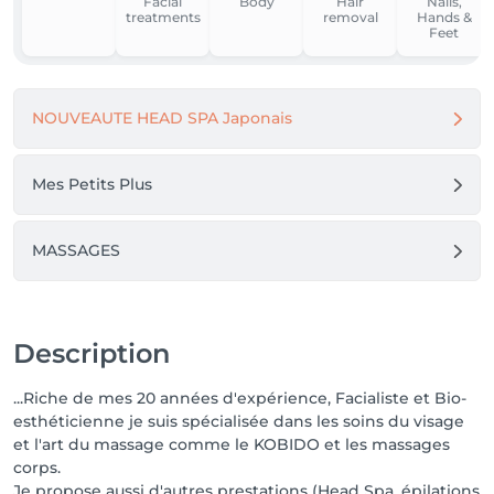
Facial
Body
Hair
Nails,
sera mis en place pour toute réservation à partir du 
treatments
removal
Hands &
10 juin 2026.

Feet
Quelque soit la raison (maladie, imprévu, urgence, 
menstruations etc...) l'acompte sera encaissé comme 
NOUVEAUTE HEAD SPA Japonais
suit:

RDV annulé - de 24h = 30% de la prestation totale

No Show = 50% de la prestation totale

Mes Petits Plus
MERCI DE VOTRE COMPREHENSION

Isabelle 
MASSAGES
Description
...Riche de mes 20 années d'expérience, Facialiste et Bio-
esthéticienne je suis spécialisée dans les soins du visage
et l'art du massage comme le KOBIDO et les massages
corps.
Je propose aussi d'autres prestations (Head Spa, épilations