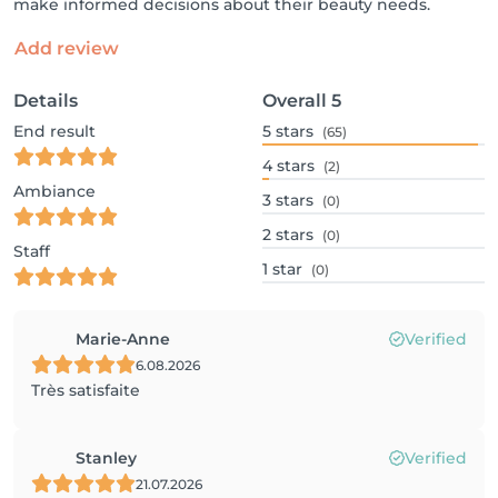
make informed decisions about their beauty needs.
Add review
Details
Overall
5
End result
5
stars
(65)
4
stars
(2)
Ambiance
3
stars
(0)
2
stars
(0)
Staff
1
star
(0)
Marie-Anne
Verified
6.08.2026
Très satisfaite
Stanley
Verified
21.07.2026