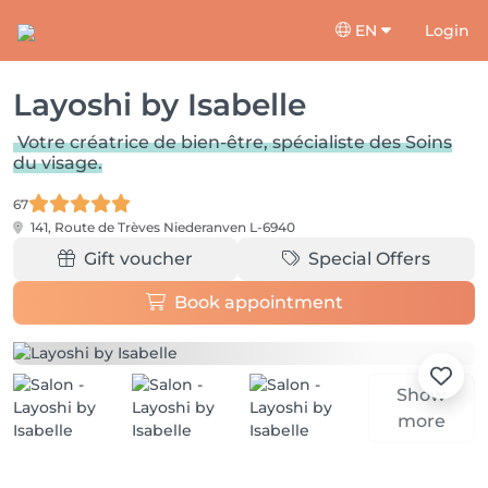
EN
Login
Layoshi by Isabelle
Votre créatrice de bien-être, spécialiste des Soins
du visage.
67
141, Route de Trèves
Niederanven L-6940
Gift voucher
Special Offers
Book appointment
Show
more