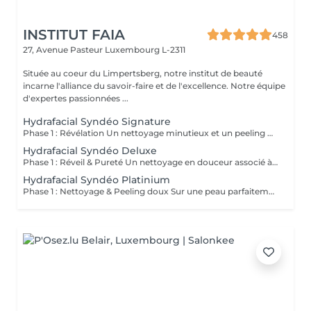
INSTITUT FAIA
458
27, Avenue Pasteur
Luxembourg L-2311
Située au coeur du Limpertsberg, notre institut de beauté
incarne l'alliance du savoir-faire et de l'excellence. Notre équipe
d'expertes passionnées ...
Hydrafacial Syndéo Signature
Phase 1 : Révélation Un nettoyage minutieux et un peeling doux libèrent la peau des impuretés, cellules mortes et excès de sébum. La peau respire à nouveau et retrouve sa douceur naturelle. Phase 2 : Purification & Hydratation La technologie brevetée Vortex-Fusion® aspire délicatement les impuretés tout en infusant des actifs hydratants puissants. Les pores sont nettoyés, la peau est fraîche, repulpée et lumineuse. Phase 3 : Régénération & Éclat Des sérums concentrés en antioxydants, peptides et acide hyaluronique réparent, protègent et revitalisent la peau. Le teint s'illumine, la texture s'affine et l'éclat est instantané. Résultat : Une peau nette, hydratée et rayonnante dès la première séance sans irritation, sans temps d'arrêt, simplement sublime.
Hydrafacial Syndéo Deluxe
Phase 1 : Réveil & Pureté Un nettoyage en douceur associé à un peeling délicat réveille l'éclat naturel de la peau, la libérant des impuretés et des cellules ternes. Phase 2 : Extraction & Hydratation La technologie brevetée Vortex-Fusion® purifie les pores tout en infusant des actifs hautement hydratants. La peau est fraîche, lisse et repulpée. Phase 3 : Régénération sur mesure Des sérums concentrés en antioxydants, peptides et acide hyaluronique régénèrent la peau tandis qu'un booster premium et la lumière LED viennent personnaliser le soin selon vos besoins spécifiques. Résultat : Une peau éclatante, détoxifiée et lumineuse dès la première séance, le glow Faia dans toute sa splendeur.
Hydrafacial Syndéo Platinium
Phase 1 : Nettoyage & Peeling doux Sur une peau parfaitement démaquillée, un nettoyage délicat élimine impuretés, excès de sébum et cellules mortes. Un peeling léger à base d'acides salicylique et glycolique désincruste les pores en profondeur et aide à prévenir les imperfections. Phase 2 : Extraction & Hydratation Grâce à la technologie brevetée Vortex-Fusion®, une aspiration douce retire points noirs et comédons tout en infusant des actifs hautement hydratants. La peau est instantanément plus nette, repulpée et éclatante. Phase 3 : Infusion, Protection & Détox Des sérums riches en antioxydants, peptides et acide hyaluronique régénèrent la peau, favorisant détoxification et rajeunissement cellulaire. Un drainage lymphatique complète le soin stimulant ainsi la circulation pour un effet détoxifiant et une peau visiblement revitalisée. Résultat : Une peau fraîche, lumineuse et parfaitement hydratée, sans rougeur, sans temps d'arrêt, simplement éclatante.