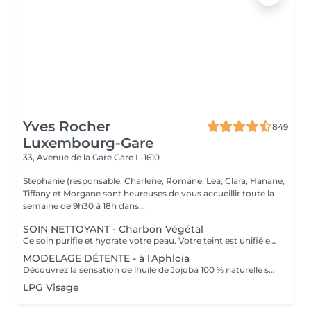
Yves Rocher
849
Luxembourg-Gare
33, Avenue de la Gare
Gare L-1610
Stephanie (responsable, Charlene, Romane, Lea, Clara, Hanane,
Tiffany et Morgane sont heureuses de vous accueillir toute la
semaine de 9h30 à 18h dans...
SOIN NETTOYANT - Charbon Végétal
Ce soin purifie et hydrate votre peau. Votre teint est unifié et lumineux, grâce à l' alliance du Charbon Végétal et de l'édulis
MODELAGE DÉTENTE - à l'Aphloïa
Découvrez la sensation de lhuile de Jojoba 100 % naturelle sur votre peau. Nourrie, votre peau retrouve tout son confort. Libéré de ses tensions grâce aux mains habiles de notre esthéticienne, votre visage est détendu. Bénéfices : Nourrie, votre peau retrouve tout son confort.
LPG Visage