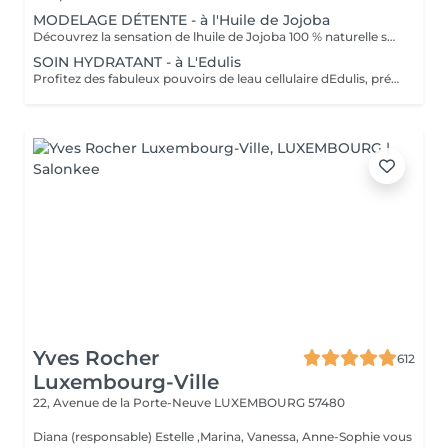
MODELAGE DÉTENTE - à l'Huile de Jojoba
Découvrez la sensation de lhuile de Jojoba 100 % naturelle sur votre peau. Nourrie, votre peau retrouve tout son confort. Libéré de ses tensions grâce aux mains habiles de notre esthéticienne, votre visage est détendu. Bénéfices : Nourrie, votre peau retrouve tout son confort.
SOIN HYDRATANT - à L'Edulis
Profitez des fabuleux pouvoirs de leau cellulaire dEdulis, précieuse source dhydratation continue. Après la brumisation du Sérum concentré en eau cellulaire, le Masque Crème ressourçant se transforme en une texture soyeuse qui fond sur votre peau sous le délicat modelage de notre esthéticienne. Bénéfices : Gorgée deau, votre peau retrouve douceur, souplesse et éclat. Retrouvez le confort dune peau hydratée en continu.
Yves Rocher
612
Luxembourg-Ville
22, Avenue de la Porte-Neuve
LUXEMBOURG 57480
Diana (responsable) Estelle ,Marina, Vanessa, Anne-Sophie vous