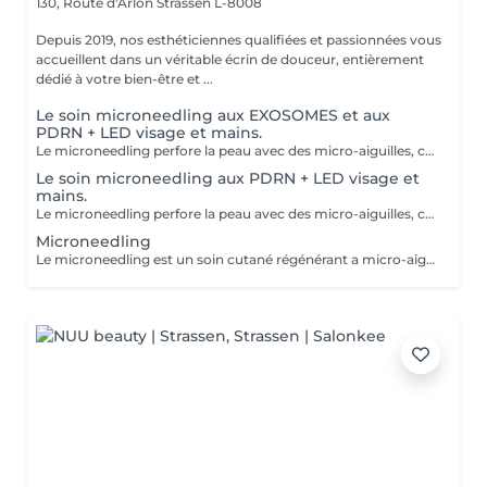
130, Route d'Arlon
Strassen L-8008
Depuis 2019, nos esthéticiennes qualifiées et passionnées vous
accueillent dans un véritable écrin de douceur, entièrement
dédié à votre bien-être et ...
Le soin microneedling aux EXOSOMES et aux
PDRN + LED visage et mains.
Le microneedling perfore la peau avec des micro-aiguilles, créant des micro-canaux qui permettent à un sérum actif (PDRN ou exosomes) de pénétrer en profondeur dans le derme. C'est ce qu'on appelle un soin « biostimulateur » : on ne remplit pas, on stimule la peau pour qu'elle se régénère elle-même. L'association des exosomes et du PDRN (Polydésoxyribonucléotide) est une révolution anti-âge. Il représente le protocole de régénération cutanée le plus avancé en médecine esthétique. Cette synergie permet de stimuler le renouvellement cellulaire de façon accélérée, d'atténuer les cicatrices et de lifter le teint sans chirurgie. C'est une synergie régénératrice puissante, ces deux actifs maximisent la réparation tissulaire et l'éclat du teint. Idéale pour les peaux: matures , avec des dommages solaires importants, des cicatrices, une perte de fermeté. Soin plus puissant que le PDRN . Pour optimiser les effets du soin, nous appliquerons la lumière LED sur le visage. Profitez, également, d'un traitement anti-âge à la lumière Led pour les mains.
Le soin microneedling aux PDRN + LED visage et
mains.
Le microneedling perfore la peau avec des micro-aiguilles, créant des micro-canaux qui permettent à un sérum actif (PDRN ou exosomes) de pénétrer en profondeur dans le derme. C'est ce qu'on appelle un soin « biostimulateur » : on ne remplit pas, on stimule la peau pour qu'elle se régénère elle-même. Tandis que le sérum PDRN pénètre profondément pour stimuler la réparation cellulaire, accélérer la cicatrisation et booster la production de collagène. Pour optimiser les effets du soin, nous appliquerons la lumière LED sur le visage. Profitez, également, d'un traitement anti-âge à la lumière Led pour les mains.
Microneedling
Le microneedling est un soin cutané régénérant a micro-aiguilles permettant de réduire les signes de l'âge et de raviver l'éclat de votre peau, il aide aussi a effacer les traces d'acné, les cicatrices. Un véritable soin qui resserre les pores dilatés , lisse la peau, estimes les rides et ridules grâce au sérum à l'acide hyaluronique. + LED visage et mains