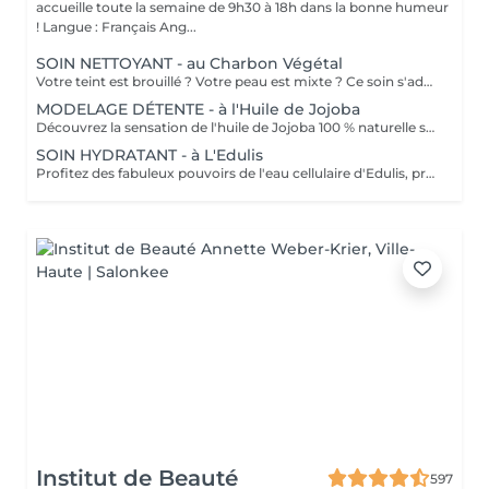
accueille toute la semaine de 9h30 à 18h dans la bonne humeur
! Langue : Français Ang...
SOIN NETTOYANT - au Charbon Végétal
Votre teint est brouillé ? Votre peau est mixte ? Ce soin s'adresse à vous. Votre peau est nettoyée par une exfoliation douce, sous vapeur, complétée par une extraction des comédons. Pour finir, l'application d'un masque purifie la zone médiane (front, nez, menton), et hydrate le reste de votre visage. Bénéfices : Detoxifié et hydraté, votre visage retrouve un teint unifié, frais et lumineux.
MODELAGE DÉTENTE - à l'Huile de Jojoba
Découvrez la sensation de l'huile de Jojoba 100 % naturelle sur votre peau. Nourrie, votre peau retrouve tout son confort. Libéré de ses tensions grâce aux mains habiles de notre esthéticienne, votre visage est détendu. Bénéfices : Nourrie, votre peau retrouve tout son confort.
SOIN HYDRATANT - à L'Edulis
Profitez des fabuleux pouvoirs de l'eau cellulaire d'Edulis, précieuse source d'hydratation continue. Après la brumisation du Sérum concentré en eau cellulaire, le Masque Crème ressourçant se transforme en une texture soyeuse qui fond sur votre peau sous le délicat modelage de notre esthéticienne. Bénéfices : Gorgée d'eau, votre peau retrouve douceur, souplesse et éclat. Retrouvez le confort dune peau hydratée en continu.
Institut de Beauté
597