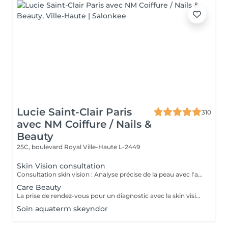
Lucie Saint-Clair Paris
310
avec NM Coiffure / Nails &
Beauty
25C, boulevard Royal
Ville-Haute L-2449
Skin Vision consultation
Consultation skin vision : Analyse précise de la peau avec l'appareil EF Skin Vision. Chaque peaux étant uniques, nous analysons l'ensemble des besoins de votre peau en apportant un diagnostic personnalisé. L'appareil de diagnostic effectue une analyse complète en se basant sur neuf paramètres spécifiques en déterminant l'identité de votre peau. La prise de rendez-vous pour un diagnostic avec la skin vision est obligatoire et gratuite avant la réalisation des protocoles Care.
Care Beauty
La prise de rendez-vous pour un diagnostic avec la skin vision est obligatoire et gratuite avant la réalisation de tous protocoles Care. - Soin Advanced clean Care : Votre peau est nettoyée en profondeur grâce à l'Ultra Scrubbeur. Ce soin permet d'éliminer les cellules mortes de la peau, les tâches pigmentaires et les toxines. Il stimule les cellules de la peau et améliore la texture de celle-ci. - Soin Expert : Le soin Expert est un soin manuel aux produits très actifs qui rendent le soin très efficace. Nous travaillerons en profondeur, pour répondre aux besoins spécifiques de votre peau. - Soin Advanced Glow : Soin visage oxygénant qui redonne de l'éclat eaux peaux les plus ternes. La peau est parfaitement nettoyé, le teint est ravivé par une double exfoliation. Elle est plus lisse et rayonnante grâce à l'Oxy-Booster. - Soin Advanced Youth : Association de deux technologies (l'Utra Scrubbeur et l'Oxy Booster) qui vont nous permettre de désintoxiquer et d'uniformiser votre teint. Votre peau est ravivée. - Soin Advanced anti-aging : Soin associant 2 technologies qui travaillent en symbiose et en profondeur (Sono Lifteur et l'Oxy Booster) sur les peaux fatiguées. Il permet de lutter contre les rides, le relâchement cutané et pour nos plus jeunes les cicatrices d'acné. - Soin High-tech : Ce soin exclusif réuni 4 technologies de pointes pour un résultat 100% efficace et sur mesure. Avec l'Ultra Scrubbeur les toxines sont éliminées, les tâches pigmentaires atténuées. Votre texture de peau est améliorée grâce à la stimulation du renouvellement cellulaire. Les principes actifs des produits pénètrent profondément grâce au Sono Lifteur. Celui-ci permet également d'agir sur les cicatrices d'acné. Le relâchement de la peau est atténué, l'ovale du visage est redessiné grâce au RF Tightener. L'Oxy Boosteur diminue les signes de fatigue de votre visage et du contour des yeux pour un effet lumineux. Le visage est visiblement plus jeune. La peau est plus ferme, plus lisse, plus rebondie. - Soin Eye Lift / soin des yeux : Soin intensif du contour des yeux. Le soin Eye Lift associé à un massage très efficace des points de pression permet d'atténuer poches et cernes. Vos rides sont lissées. Le regard est éclatant et les traces de fatigue sont éliminées.
Soin aquaterm skeyndor