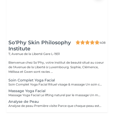
So'Phy Skin Philosophy
408
Institute
7, Avenue de la Liberté
Gare L-1931
Bienvenue chez So'Phy, votre institut de beauté situé au coeur
de l'Avenue de la Liberté à Luxembourg. Sophie, Clémence,
Mélissa et Gwen sont ravies ...
Soin Complet Yoga Facial
Soin Complet Yoga Facial Rituel visage & massage Un soin complet qui associe les étapes essentielles d'un soin du visage à la puissance du Massage Yoga Facial. Après un nettoyage en profondeur, une exfoliation et un travail ciblé de la peau, le massage vient stimuler les muscles, relancer les circulations et relâcher les tensions du visage. Ce rituel se poursuit par l'application de soins adaptés afin d'hydrater, rééquilibrer et révéler l'éclat naturel de votre peau. Le visage paraît plus lisse, plus lumineux et naturellement redessiné. Un soin idéal pour celles et ceux qui souhaitent allier efficacité, relaxation et résultats visibles. Comme chaque soin chez So'Phy, le protocole est adapté en fonction des besoins de votre peau.
Massage Yoga Facial
Massage Yoga Facial Le lifting naturel par le massage Un massage du visage dynamique et profond qui stimule les muscles et relance les circulations pour redessiner les contours du visage. Grâce à des manuvres expertes et à l'utilisation d'outils spécifiques comme le Gua Sha et les Mushrooms, ce soin agit à la fois sur la tonicité de la peau et la détente des tensions faciales. Il permet de lisser les traits, d'illuminer le teint et de révéler un visage plus reposé et naturellement sculpté. Un soin idéal pour celles et ceux qui recherchent un effet visible, tout en profitant d'un moment de relâchement profond. Comme chaque soin chez So'Phy, le massage est adapté en fonction des besoins de votre peau et des tensions observées.
Analyse de Peau
Analyse de peau Première visite Parce que chaque peau est unique, toute première visite commence par une analyse approfondie. Ce diagnostic permet de comprendre l'état de votre peau, ses besoins réels et les déséquilibres éventuels, afin d'adapter votre soin de manière précise et personnalisée. À l'aide d'un appareil de diagnostic et de l'expertise de votre Skin Coach, nous prenons le temps d'observer, d'échanger et de vous guider vers les solutions les plus adaptées. Ce premier rendez-vous est une étape essentielle pour vous offrir des soins réellement efficaces et des résultats durables.