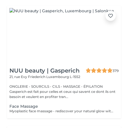
NUU beauty | Gasperich
379
21, rue Evy Friederich
Luxembourg L-1552
ONGLERIE - SOURCILS - CILS - MASSAGE - ÉPILATION
Gasperich est fait pour celles et ceux qui savent ce dont ils ont
besoin et veulent en profiter tran...
Face Massage
Myoplastic face massage - rediscover your natural glow with the deeply rejuvenating myoplastic face massage. This unique technique works not only on the surface of your skin but also on the deeper layers of muscles and fascia. Through precise, sculpting movements, it releases tension, improves circulation, and restores elasticity. The result? A lifted, defined, and radiant look that feels as refreshing as it appears. Every session is like a reset for your face leaving you looking youthful, relaxed, and glowing with vitality. Express Facial Massage is designed for those who value their time while expecting visible, refined results. This 30-minute lifting massage focuses on precise muscle stimulation to restore facial tone, improve skin firmness, and redefine the natural facial contour. The treatment helps reduce visible signs of fatigue while stimulating microcirculation, allowing the skin to regain a fresh, radiant, and naturally healthy glow. Perfect as an additional boost to your body massage for complete relaxation and rejuvenation. Important: This treatment is available only as an add-on to any body massage and cannot be booked as a standalone service.