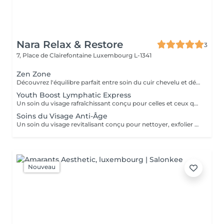
Nara Relax & Restore
3
7, Place de Clairefontaine
Luxembourg L-1341
Zen Zone
Découvrez l'équilibre parfait entre soin du cuir chevelu et détente du haut du corps. Ce rituel bien-être associe un Head Spa de 60 minutes à un Massage Dos & Épaules Office Syndrome de 30 minutes pour relâcher les tensions, apaiser l'esprit et procurer une profonde sensation de bien-être. Comprend : Head Spa 60 min Massage Dos & Épaules Office Syndrome 30 min
Youth Boost Lymphatic Express
Un soin du visage rafraîchissant conçu pour celles et ceux qui souhaitent obtenir des résultats visibles en peu de temps. Nettoyage, exfoliation et soins ciblés contribuent à révéler un teint frais, lumineux et revitalisé. Un drainage lymphatique du visage peut être intégré sur demande.
Soins du Visage Anti-Âge
Un soin du visage revitalisant conçu pour nettoyer, exfolier et nourrir la peau tout en favorisant un teint frais et éclatant. Associant des produits de soin soigneusement sélectionnés à des techniques de massage relaxantes du visage, ce traitement laisse la peau douce, rafraîchie et parfaitement soignée.
Nouveau