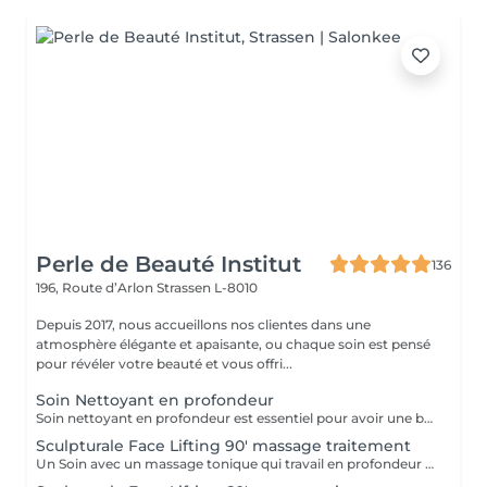
Perle de Beauté Institut
136
196, Route d’Arlon
Strassen L-8010
Depuis 2017, nous accueillons nos clientes dans une
atmosphère élégante et apaisante, ou chaque soin est pensé
pour révéler votre beauté et vous offri...
Soin Nettoyant en profondeur
Soin nettoyant en profondeur est essentiel pour avoir une belle peau. Effets: - Améliore la capacité de balance et de régulation de la peau (hydratatiin, sebum) - Augmente l'oxygénation de la peau et les échanges cellulaire - Entretien la régénération cellulaire - Sensation de fraicheur RESULTAT: La peau est frache, nette et éclatant
Sculpturale Face Lifting 90' massage traitement
Un Soin avec un massage tonique qui travail en profondeur les muscles de votre visage en interne et en externe. RESULTATS: - Rajeunissement naturel sans injections - Amélioration du tonus musculaire (fitness passif du visage) - Action drainage, detoxication - Enrichissement en oxygène - Amélioration de la microcirculation - Disparition de double menton - La peau devient plus lisse et plus élastique