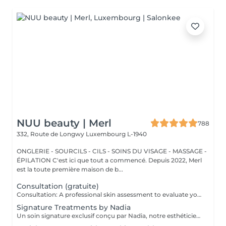
NUU beauty | Merl
788
332, Route de Longwy
Luxembourg L-1940
ONGLERIE - SOURCILS - CILS - SOINS DU VISAGE - MASSAGE -
ÉPILATION C'est ici que tout a commencé. Depuis 2022, Merl
est la toute première maison de b...
Consultation (gratuite)
Consultation: A professional skin assessment to evaluate your skin condition, discuss your concerns, and recommend the most suitable treatments and home care routine. Consultation&First Procedure: A professional skin assessment to evaluate your skin condition, discuss your concerns, and recommend the most suitable treatments and home care routine. Followed by a customised treatment designed to address your skin's immediate needs. The price will depend on the type of procedure.
Signature Treatments by Nadia
Un soin signature exclusif conçu par Nadia, notre esthéticienne, spécialement dédié aux zones délicates du contour des yeux et du cou. Ce traitement procure une hydratation intense et améliore l'élasticité de la peau, contribuant à restaurer sa fermeté, sa souplesse et un aspect visiblement plus frais et revitalisé. Le soin aide à atténuer l'apparence des ridules, apporte un léger effet éclaircissant au contour des yeux et offre un effet liftant naturel pour un regard reposé et une apparence plus jeune. Une autre option associe ce soin intensif hydratant pour les yeux et le cou à un soin complet du visage, pour une expérience de beauté encore plus complète et des résultats optimaux.