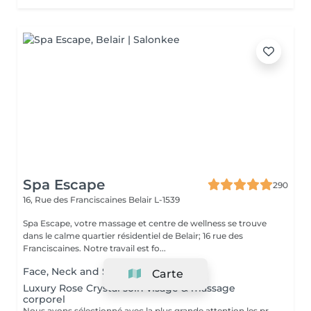
Spa Escape
290
16, Rue des Franciscaines
Belair L-1539
Spa Escape, votre massage et centre de wellness se trouve
dans le calme quartier résidentiel de Belair; 16 rue des
Franciscaines. Notre travail est fo...
Face, Neck and Scalp Massage
Carte
Luxury Rose Crystal soin visage & massage
corporel
Nous avons sélectionné avec la plus grande attention les produits lauréats Organic Pharmacy, pour faire de votre rituel spa un moment luxueux et unique. Ces soins pour la peau et bien-être du corps portent cette expérience à un tout autre niveau. Des ingrédients entièrement biologiques sont utilisés pour étancher la soif d'hydratation, de purification et de nutrition de votre peau. Pendant ce moment de détente et de sérénité, laissez-vous choyer par un massage facial par drainage lymphatique aux cristaux de rose, et retrouvez un visage plus sculpté et un teint rosé et éclatant. Le massage corporel qui accompagne ce soin en fait une expérience zen totale.