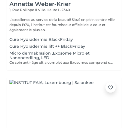
Annette Weber-Krier
1, Rue Philippe II
Ville-Haute L-2340
L'excellence au service de la beauté! Situé en plein centre-ville
depuis 1970, l'institut est fournisseur officiel de la cour et
également le plus an...
Cure Hydradermie BlackFriday
Cure Hydradermie lift ++ BlackFriday
Micro dermabrasion ,Exosome Micro et
Nanoneedling, LED
Ce soin anti- âge ultra complet aux Exosomes comprend une microdermabrasion, un soin activateur Cold plasma, le microneedling avec des Exosomes, un masque feuille de collagène avec le nanoneedling, pour finaliser encore 15' de luminothérapie. Vous partirez avec votre sérum aux exosomes pour continuer le soin à domicile.