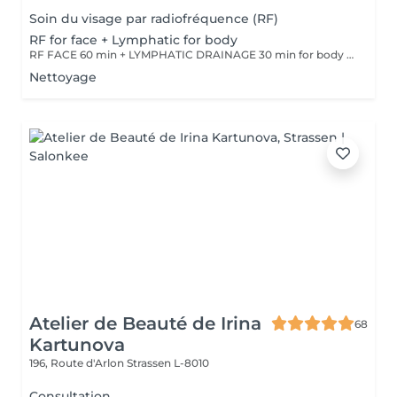
Soin du visage par radiofréquence (RF)
RF for face + Lymphatic for body
RF FACE 60 min + LYMPHATIC DRAINAGE 30 min for body Your face lifts. Your body drains. Two systems working together to provide the full experience.
Nettoyage
Atelier de Beauté de Irina
68
Kartunova
196, Route d'Arlon
Strassen L-8010
Consultation