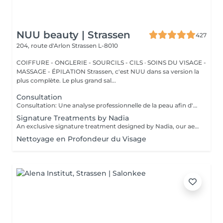
NUU beauty | Strassen
427
204, route d'Arlon
Strassen L-8010
COIFFURE - ONGLERIE - SOURCILS - CILS · SOINS DU VISAGE -
MASSAGE - ÉPILATION Strassen, c'est NUU dans sa version la
plus complète. Le plus grand sal...
Consultation
Consultation: Une analyse professionnelle de la peau afin d'évaluer son état, de discuter de vos préoccupations et de recommander les traitements ainsi que la routine de soins à domicile les plus adaptés. Consultation & Premier Soin: Une analyse professionnelle de la peau afin d'évaluer son état, de discuter de vos préoccupations et de recommander les traitements ainsi que la routine de soins à domicile les plus adaptés. Suivie d'un soin personnalisé conçu pour répondre aux besoins immédiats de votre peau. Le prix dépendra du type de procédure réalisée.
Signature Treatments by Nadia
An exclusive signature treatment designed by Nadia, our aesthetician, for the delicate eye and neck area. It delivers intensive hydration and improves skin elasticity, helping to restore firmness, smoothness, and a visibly refreshed appearance. The treatment helps reduce the appearance of fine lines, provides a gentle brightening effect around the eyes, and creates a natural lifting result for a more rested and youthful look. Another combination is eye- and neck-intensive hydration with a full facial treatment. This combination is ideal for clients seeking full-face care and an instantly refreshed, healthy look.
Nettoyage en Profondeur du Visage