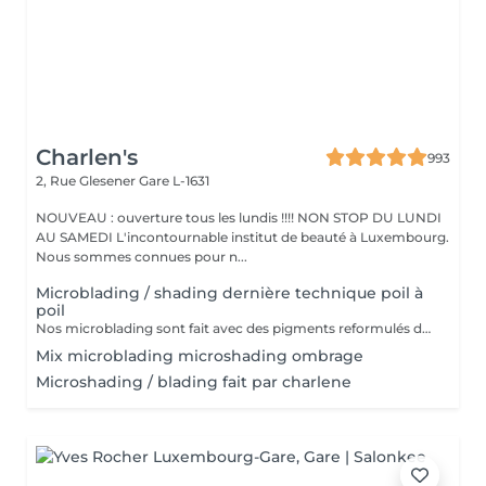
Charlen's
993
2, Rue Glesener
Gare L-1631
NOUVEAU : ouverture tous les lundis !!!! NON STOP DU LUNDI
AU SAMEDI L'incontournable institut de beauté à Luxembourg.
Nous sommes connues pour n...
Microblading / shading dernière technique poil à
poil
Nos microblading sont fait avec des pigments reformulés depuis la loi du 4 janvier 2022 faites nous confiance nous travaillons avec les meilleures marques sur le marché ne vous inquiétez pas pour la couleur et technique on regardera ensemble sur place :) l'épilation au fil est incluse
Mix microblading microshading ombrage
Microshading / blading fait par charlene