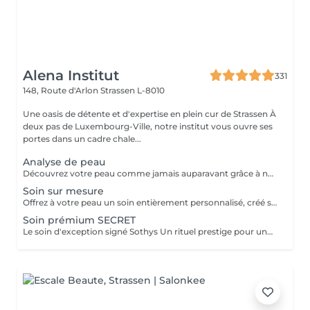
Alena Institut
331
148, Route d'Arlon
Strassen L-8010
Une oasis de détente et d'expertise en plein cur de Strassen À
deux pas de Luxembourg-Ville, notre institut vous ouvre ses
portes dans un cadre chale...
Analyse de peau
Découvrez votre peau comme jamais auparavant grâce à notre diagnostic cutané avancé. À l'aide d'un analyseur professionnel et de l'oeil expert de votre esthéticienne, nous évaluons différents paramètres essentiels tels que l'hydratation, le sébum, la profondeur des rides , l'état de votre barrière cutané et beaucoup d'autre mesures afin d'obtenir une vision précise de l'état de votre peau. Cette analyse nous permet de cibler vos besoins réels et de vous orienter vers les soins et les produits les plus adaptés pour optimiser vos résultats. Un véritable point de départ pour construire une routine beauté efficace et personnalisée. Diagnostic offert lorsqu'il est réalisé dans le cadre d'un soin ou à l'achat de produits.
Soin sur mesure
Offrez à votre peau un soin entièrement personnalisé, créé sur mesure par votre experte Sothys selon ses besoins du moment. Grâce à un analyseur professionnel et à l'il expert de votre esthéticienne, nous évaluons différents paramètres essentiels : hydratation, sébum, profondeur des rides, état de la barrière cutanée et bien d'autres mesures. Ce diagnostic précis permet d'identifier les besoins réels de votre peau et d'adapter chaque étape du soin : nettoyage profond, exfoliation ciblée, modelage expert, masque haute performance et sélection d'actifs Sothys selon votre objectif hydratation, éclat, apaisement, anti-âge ou pureté. Un seul soin, des milliers de possibilités, pour rééquilibrer votre peau et révéler un teint plus lumineux, plus lisse et plus uniforme dès la première séance. Un véritable point de départ pour construire une routine beauté efficace, avec des soins et des produits parfaitement adaptés à votre peau.
Soin prémium SECRET
Le soin d'exception signé Sothys Un rituel prestige pour une transformation visible de la peau et une expérience sensorielle incomparable. Ce soin d'exception combine des manoeuvres expertes Sothys, des textures nobles, un double modelage visage sur-mesure et un masque haute performance pour lisser, repulper et illuminer intensément la peau. Grâce à une séquence unique de gestes précis et enveloppants, le Rituel Secret offre un moment de lâcher-prise total et des résultats visibles dès la première séance : peau éclatante, lissée, revitalisée et profondément nourrie. Un soin rare, élégant, pensé pour les clientes exigeantes qui recherchent : - une expérience prémium, - des résultats anti-âge visibles rapidement, - un moment d'exception, hors du temps, réservé aux instituts experts Sothys.