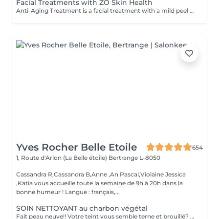
Facial Treatments with ZO Skin Health
Anti-Aging Treatment is a facial treatment with a mild peel designed to restore hydration, smooth dry, rough texture, soften lines and strengthen skin to prevent future aging and skin damage. Redness Treatment is a facial treatment with a mild peel designed to calm skin and minimize symptoms associated with red, sensitized skin, including rosacea. Ultra Hydration Treatment is a facial treatment with a mild peel designed to soothe skin and restore hydration in dry, dehydrated skin. Skin Brightening Treatment is a facial treatment with a mild peel designed to target mild discoloration and restore a more even skin tone. Acne + Oil Control Treatment is a facial treatment with a mild peel to decongest pores, absorb excess surface oil, target blemishes and prevent future breakouts. Enzyme Facial Treatment is a gentle, effective facial treatment with enzymatic exfoliation to revive dull skin, replenish hydration, soothe skin and restore healthy skin barrier to strengthen skin. Stimulator Peel is the perfect lunchtime peel, gentle enough for all skin types. An effective blend of AHAs provide immediately healthier, glowing skin with no downtime. Added antioxidants and anti-irritants neutralize free radicals and calm the skin.
Yves Rocher Belle Etoile
654
1, Route d'Arlon (La Belle étoile)
Bertrange L-8050
Cassandra R,Cassandra B,Anne ,An Pascal,Violaine Jessica
,Katia vous accueille toute la semaine de 9h à 20h dans la
bonne humeur ! Langue : français,...
SOIN NETTOYANT au charbon végétal
Fait peau neuve!! Votre teint vous semble terne et brouillé? vous ressentez le besoin de nettoyer votre peau ?.Ce soin nettoyant s'adresse à vous. Il permettra de traiter votre peau sans la décaper. Purifié et detoxifiie votre visage retrouve un teint unifié, frais et lumineux. Une vraie bouffée d'oxygène pour votre peau !! Idéal pour les peaux mixtes à Grasses