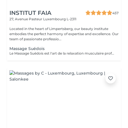
INSTITUT FAIA
457
27, Avenue Pasteur
Luxembourg L-2311
Located in the heart of Limpertsberg, our beauty institute
embodies the perfect harmony of expertise and excellence. Our
team of passionate professio...
Massage Suédois
Le Massage Suédois est l'art de la relaxation musculaire profonde. Nos thérapeutes experts utilisent des mouvements fluides et des pressions modulables pour détendre les muscles et réduire les tensions. Idéal pour soulager le stress, améliorer la circulation et retrouver une mobilité optimale. Offrez à votre corps le traitement qu'il mérite et ressentez la différence dès la première séance.