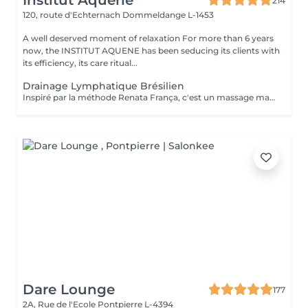
Institut Aquene
214
120, route d'Echternach
Dommeldange L-1453
A well deserved moment of relaxation For more than 6 years
now, the INSTITUT AQUENE has been seducing its clients with
its efficiency, its care ritual...
Drainage Lymphatique Brésilien
Inspiré par la méthode Renata França, c'est un massage manuel destiné a stimuler la circulation lymphatique et à détoxifier l'organisme. Par des manuvres manuelles variant la pression en suivant le sens de la circulation lymphatique l'organisme est nettoyé et son système immunitaire renforcé. La lymphe draine les liquides excédentaires, les toxines et les débris cellulaires pour un résultat immédiat ! Peut être fait avant une séance de madérothérapie pour encore plus de bien fait !!
Dare Lounge
177
2A, Rue de l'Ecole
Pontpierre L-4394