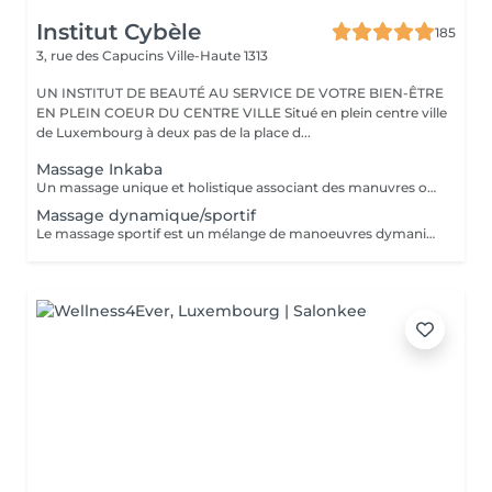
Institut Cybèle
185
3, rue des Capucins
Ville-Haute 1313
UN INSTITUT DE BEAUTÉ AU SERVICE DE VOTRE BIEN-ÊTRE
EN PLEIN COEUR DU CENTRE VILLE Situé en plein centre ville
de Luxembourg à deux pas de la place d...
Massage Inkaba
Un massage unique et holistique associant des manuvres originaire du monde entier, alliant mouvements lents et appuyés. Ce massage stimule les défenses immunitaires de notre corps et augmente le niveau d'énergie. Evasion et relaxation profonde garanties !
Massage dynamique/sportif
Le massage sportif est un mélange de manoeuvres dymaniques et profondes sur les muscles : pétrissages, frictions, pressions, vibrations et étirements contribuent à préparer, restaurer ou entretenir le physique du sportif ou de toute autre personne physiquement active. Véritable booster d'énergie, ce massage stimule et revitalise.