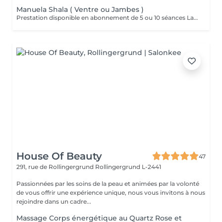
Manuela Shala ( Ventre ou Jambes )
Prestation disponible en abonnement de 5 ou 10 séances La méthode Manuela Shala pour le ventre est un drainage lymphatique spécifique qui vise à affiner la silhouette, dégonfler et détoxifier cette zone. Il s'agit d'un massage rythmé de 50 minutes, utilisant des mouvements précis pour stimuler la circulation lymphatique, éliminer les toxines et réduire la rétention d'eau. Bénéfices pour le ventre : -Dégonflement et réduction de la rétention d'eau -Ventre plus plat et silhouette affinée -Élimination des toxines -Amélioration du transit, soulagement des gaz et ballonnements -Action sur la constipation -Soulagement des tensions liées au stress -Peut améliorer la qualité de la peau et aider après une grossesse ou des changements de poids La méthode Manuela Shala pour les jambes est un drainage lymphatique et un massage modelant manuel, principalement axé sur la réduction de la rétention d'eau, la cellulite, et le gonflement, pour obtenir des jambes plus légères et affinées. Ce soin, qui combine des techniques de drainage lymphatique avec des mouvements manuels profonds, vise à stimuler la circulation sanguine et lymphatique pour détoxifier, tonifier et remodeler la silhouette. Objectifs et bienfaits pour les jambes: -Réduction des gonflements et de la rétention d'eau : Le massage aide à éliminer l'excès de liquide. -Légèreté et confort : Il procure une sensation de légèreté immédiate dans les jambes. -Affinage et remodelage : La méthode traite la cellulite, l'aspect « peau d'orange », et aide à remodeler le contour des jambes. -Amélioration de la peau : Il raffermit la peau, la rendant plus lisse et tonique. -Stimulation de la circulation : Il améliore la circulation sanguine et lymphatique, ce qui aide à mieux oxygéner les tissus.
House Of Beauty
47
291, rue de Rollingergrund
Rollingergrund L-2441
Passionnées par les soins de la peau et animées par la volonté
de vous offrir une expérience unique, nous vous invitons à nous
rejoindre dans un cadre...
Massage Corps énergétique au Quartz Rose et