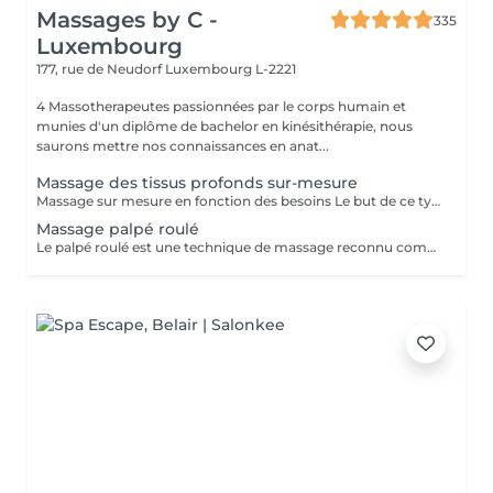
Massages by C -
335
Luxembourg
177, rue de Neudorf
Luxembourg L-2221
4 Massotherapeutes passionnées par le corps humain et
munies d'un diplôme de bachelor en kinésithérapie, nous
saurons mettre nos connaissances en anat...
Massage des tissus profonds sur-mesure
Massage sur mesure en fonction des besoins Le but de ce type de massage sera de travailler plus en profondeur sur les zones de tensions et de douleur, le rythme est modéré et la pression élevée (mais toujours adaptée en fonction de votre ressenti)
Massage palpé roulé
Le palpé roulé est une technique de massage reconnu comme efficace contre la cellulite, à réaliser régulièrement pour de meilleurs résultats