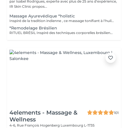
par Isabel Rodrigues, experte avec plus de 25 ans d'expérience,
IR Skin Clinic propos...
Massage Ayurevédique *holistic
Inspiré de la tradition indienne , ce massage tonifiant à l'huile de sésame chauffée, propose une alternance de rythmes variés énergétiques, libère les tensions et détend les muscles.
*Remodelage Brésilien
RITUEL BRÉSIL Inspiré des techniques corporelles brésiliennes, ce massage sculptant et tonifiant associe le café aux propriétés stimulantes à la méthode exclusive des 3P : Percussions Pétrissages Palper-rouler Grâce à des manuvres dynamiques et profondes, ce rituel aide à raffermir, sculpter et revitaliser la silhouette tout en stimulant la circulation et le tonus cutané. Un soin corps énergisant à l'effet fermeté et galbant.
4elements - Massage &
101
Wellness
4-6, Rue François Hogenberg
Luxembourg L-1735