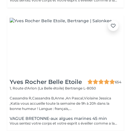
Vous sentez votre corps et votre esprit s éveiller comme a la suite d un bain dans l OCEAN. Vous vous tonicité et leur confort. sentez légère et revitalisée. Vos jambes retrouvent leur tonicité et leur confort
Yves Rocher Belle Etoile
654
1, Route d'Arlon (La Belle étoile)
Bertrange L-8050
Cassandra R,Cassandra B,Anne ,An Pascal,Violaine Jessica
,Katia vous accueille toute la semaine de 9h à 20h dans la
bonne humeur ! Langue : français,...
VAGUE BRETONNE-aux algues marines 45 min
Vous sentez votre corps et votre esprit s éveiller comme a la suite d un bain dans l OCEAN. Vous vous tonicité et leur confort. sentez légère et revitalisée. Vos jambes retrouvent leur tonicité et leur confort