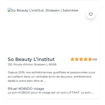
So Beauty L’institut
595
130, Route d'Arlon
Strassen L-8008
Depuis 2019, nos esthéticiennes qualifiées et passionnées vous
accueillent dans un véritable écrin de douceur, entièrement
dédié à votre bien-être et ...
Rituel KOBIDO visage
Le soin KOBIDO pour le visage est un soin LIFTANT. Le soin dure 1h15, et vous permettra de lifter complètement votre visage. Il est idéal de venir démaquillé pour commencer ce rituel. La praticienne commencera par un enchaînement de serviettes chaudes, puis viendra stimuler les cellules avec un instrument le RIDOKI. Suivi d'un massage doux avec des techniques de massage spécifiques au Kobido. Puis elle effectura des points de pressions sur les méridiens, pour terminer avec un passage au ROULEAU DE JADE. Laissez-vous porter par ce rituel anti-âge d'exeption à la fois relaxant et liftant.