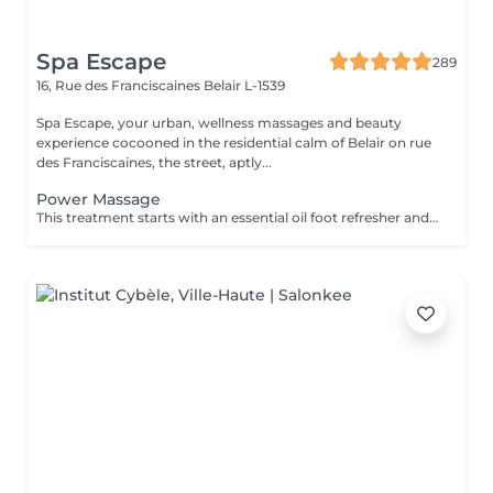
Spa Escape
289
16, Rue des Franciscaines
Belair L-1539
Spa Escape, your urban, wellness massages and beauty
experience cocooned in the residential calm of Belair on rue
des Franciscaines, the street, aptly...
Power Massage
This treatment starts with an essential oil foot refresher and stimulant. Deep full body massage to relieve tension build-up of muscles of the back, shoulders, neck and head. A heat-giving, tension-absorbing mud pack is applied to the areas of muscle fatigue and pain to alleviate tension and facilitate muscle recovery.