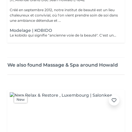
Créé en septembre 2012, notre institut de beauté est un lieu
chaleureux et convivial, où l'on vient prendre soin de soi dans
une ambiance détendue et ...
Modelage | KOBIDO
Le kobido qui signifie "ancienne voie de la beauté". C'est une très ancienne technique de massage japonais. Le massage facial kobido régénère, stimule le teint de la peau du visage, améliore la circulation sanguine et lymphatique, favorise la relaxation des tissus et du cuir chevelu.
We also found Massage & Spa around Howald
New