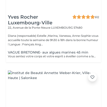
Yves Rocher
612
Luxembourg-Ville
22, Avenue de la Porte-Neuve
LUXEMBOURG 57480
Diana (responsable) Estelle ,Marina, Vanessa, Anne-Sophie vous
accueille toute la semaine de 9h30 à 18h dans la bonne humeur
! Langue : Français Ang...
VAGUE BRETONNE- aux algues marines 45 min
Vous sentez votre corps et votre esprit s éveiller comme a la suite d un bain dans l OCEAN. Vous vous tonicité et leur confort. sentez légère et revitalisée. Vos jambes retrouvent leur tonicité et leur confort