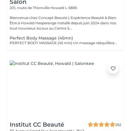
Salon
201, route de Thionville
Howald L-5885
Bienvenue chez Concept Beauté L'Expérience Beauté & Bien-
Être à Howald Hesperange Installé depuis juin 2024 dans nos
tout nouveaux locaux au Centre S...
Perfect Body Massage (45mn)
PERFECT BODY MASSAGE (45 min) Un massage rééquilibrant qui allie des techniques relaxantes et tonifiantes pour une détente profonde du corps et de l'esprit. Ce soin sur-mesure, adapté à vos besoins, favorise la détente musculaire tout en stimulant la circulation pour une sensation de légèreté et de bien-être absolu. Les textures soyeuses et les actifs botaniques Comfort Zone, formulés sans silicones ni parabènes, enveloppent votre peau de douceur et hydratent intensément.
Institut CC Beauté
262
37, Avenue Grand Duc Jean
Howald L-1842