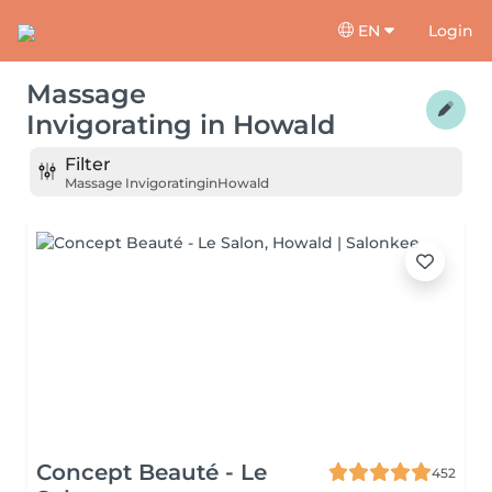
EN
Login
Massage
Invigorating
in
Howald
Filter
Massage Invigorating
in
Howald
Concept Beauté - Le
452