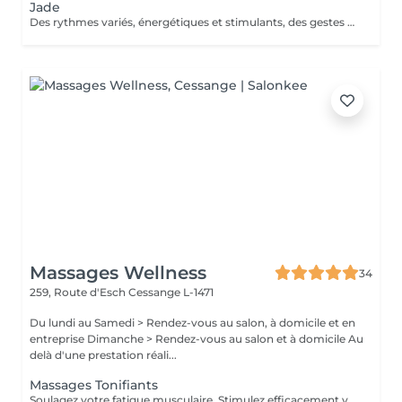
Jade
Des rythmes variés, énergétiques et stimulants, des gestes profonds et précis tonifient les tissus, dénouent les tensions et libèrent l'énergie du corps. Profondément régénérée et détoxiquée, on s'abandonne à une détente absolue. La peau est revigorée, au meilleur de sa forme et de son énergie.
Massages Wellness
34
259, Route d'Esch
Cessange L-1471
Du lundi au Samedi > Rendez-vous au salon, à domicile et en
entreprise Dimanche > Rendez-vous au salon et à domicile Au
delà d'une prestation réali...
Massages Tonifiants
Soulagez votre fatigue musculaire. Stimulez efficacement votre système immunitaire. Préparez votre corps à un effort sportif intense.