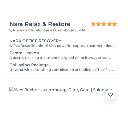
Nara Relax & Restore
1
7, Place de Clairefontaine
Luxembourg L-1341
NARA OFFICE RECOVERY
Office Reset 30 min · €69 A powerful express treatment designed to release upper-body tension and calm the mind when time is limited. Includes: Upper Back Massage Neck & Shoulder Massage Acupressure Head Massage Targeted Hot Stones Cooling Jade Eye Mask Results: Looser muscles A lighter head Soothed, refreshed eyes A calmer mind Ideal during a lunch break or after work. Office Reset Plus 45 min · €89 A deeper upper-body recovery treatment with added foot relaxation for tired, heavy feet. Includes: Upper Back Massage Neck & Shoulder Massage Acupressure Head Massage Relaxing Foot Massage Targeted Hot Stones Cooling Jade Eye Mask Results: Reduced tension from prolonged sitting Refreshed feet and legs Renewed energy A calmer body and mind Executive Recovery 75 min · €139 Our complete head-to-toe ritual, created for accumulated stress and deeper physical fatigue. Includes: Detailed Back Massage Neck & Shoulder Massage Acupressure Head Massage Hand Acupressure Foot Reflexology Targeted Hot Stones Cooling Jade Eye Relaxation Results: Deeper muscular relaxation A lighter, re-energised body A calmer mind Restored balance and vitality Every treatment uses organic coconut oil and organic aromatherapy oils to soften the skin, ease muscular tension and promote deep relaxation.
Parata Heaven
A deeply relaxing treatment designed to melt away stress where it accumulates most. Combining a 60-minute Indian Head & Shoulder Massage with a 30-minute Office Syndrome Back & Shoulder Massage, this package focuses on the scalp, neck, shoulders, and upper back to release tension, calm the mind, and restore a feeling of lightness and wellbeing. Includes: Indian Head & Shoulder Massage 60 min Office Syndrome Back & Shoulder Massage 30 min
Chillaxing Package
Unwind with a soothing combination of traditional Thai facial massage and targeted upper-body relief. This package combines a 60-minute Thai Facial Massage and a 30-minute Office Syndrome Back & Shoulder Massage, designed to ease tension, refresh the complexion, and promote a deep sense of relaxation. Includes: Thai Facial Massage 60 min Office Syndrome Back & Shoulder Massage 30 min