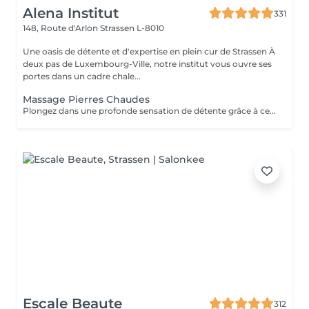
Alena Institut
331
148, Route d'Arlon
Strassen L-8010
Une oasis de détente et d'expertise en plein cur de Strassen À
deux pas de Luxembourg-Ville, notre institut vous ouvre ses
portes dans un cadre chale...
Massage Pierres Chaudes
Plongez dans une profonde sensation de détente grâce à ce massage enveloppant réalisé avec des pierres volcaniques chaudes. La chaleur diffuse apaise les tensions musculaires, améliore la circulation et procure un bien-être incomparable. Un soin cocooning idéal pour relâcher le corps, calmer l'esprit et retrouver une harmonie totale.
Escale Beaute
312