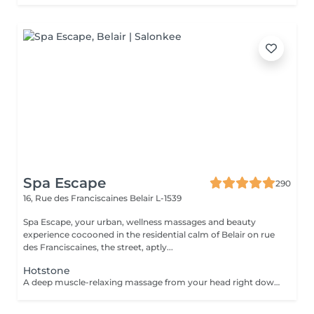
Spa Escape
290
16, Rue des Franciscaines
Belair L-1539
Spa Escape, your urban, wellness massages and beauty
experience cocooned in the residential calm of Belair on rue
des Franciscaines, the street, aptly...
Hotstone
A deep muscle-relaxing massage from your head right down to your toes resulting from the perfectly heated volcanic stones from South America. We've added some cold stones from time to time to balance the thermic shock; a nice 'wake-up' for the muscles. Try this soothing and sense-stimulating treatment know for it's detoxifying, relaxing, and draining effects. A foot refresher ritual starts off this treatment.*Medium to strong pressure.