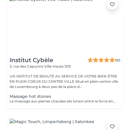
Institut Cybèle
185
3, rue des Capucins
Ville-Haute 1313
UN INSTITUT DE BEAUTÉ AU SERVICE DE VOTRE BIEN-ÊTRE
EN PLEIN COEUR DU CENTRE VILLE Situé en plein centre ville
de Luxembourg à deux pas de la place d...
Massage hot stones
Le massage aux pierres chaudes est lunion entre la force énergétique des pierres, leurs chaleurs, leurs douceurs et la masseuse. Ce sont des pierres de basalte volcanique chauffées à une température entre 50 et 60 degrés. Ce massage permet de lâcher prise, soulage les douleurs et relâche les nuds musculaires.