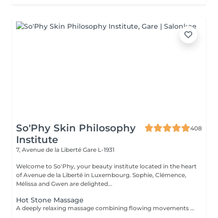
So'Phy Skin Philosophy
408
Institute
7, Avenue de la Liberté
Gare L-1931
Welcome to So'Phy, your beauty institute located in the heart
of Avenue de la Liberté in Luxembourg. Sophie, Clémence,
Mélissa and Gwen are delighted...
Hot Stone Massage
A deeply relaxing massage combining flowing movements with the soothing warmth of volcanic stones. The heat penetrates deeply into the muscles, helping to release tension, promote relaxation and create an immediate sense of letting go. Slow and harmonious movements guide the body into a state of deep relaxation while improving circulation and enhancing the feeling of lightness. An ideal treatment to unwind, release stress and restore balance between body and mind.