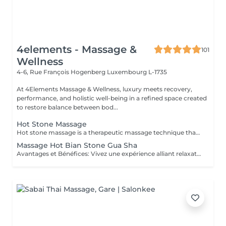
4elements - Massage &
101
Wellness
4-6, Rue François Hogenberg
Luxembourg L-1735
At 4Elements Massage & Wellness, luxury meets recovery,
performance, and holistic well-being in a refined space created
to restore balance between bod...
Hot Stone Massage
Hot stone massage is a therapeutic massage technique that uses **smooth, heated basalt stones** (volcanic rock that retains heat well). The warmth penetrates deep into muscles, allowing intense relaxation without heavy pressure. How it works 1. Heating the stones Stones are warmed in water to a safe temperature (typically ~5055 °C). 2. Stone placement The therapist places stones on key points of the body: * Along the spine * Shoulders and neck * Hands, legs, or between toes These areas correspond to major muscle groups and energy points. 3. Massage with stones The therapist also uses the stones as tools, gliding them over muscles with oil to combine heat and movement. Key benefits *Deep muscle relaxation* heat reduces muscle stiffness faster than hands alone *Pain & tension relief* ideal for chronic back/neck tension *Stress & anxiety reduction* strong calming effect on the nervous system *Improved circulation* heat increases blood flow and oxygen delivery *Better sleep* many clients feel deeply sedated afterward Who it's best for People with: * Chronic muscle tension * Stress, burnout, mental overload * Sedentary or highly physical lifestyles * Cold sensitivity or poor circulation Not recommended for: * Fever or acute inflammation * Skin infections or open wounds * Severe cardiovascular issues * Neuropathy with reduced heat sensation What it feels like * Very relaxing, warm, grounding * Pressure is usually gentle to medium * Many clients drift into a meditative or sleep-like state It is NOT a sports or deep-tissue massage, but the heat allows muscles to release deeply without pain.
Massage Hot Bian Stone Gua Sha
Avantages et Bénéfices: Vivez une expérience alliant relaxation profonde et revitalisation musculaire. Grâce au Bian Stone et à la technique du Gua Sha, ce massage apaise les douleurs, détend les tensions et stimule la circulation sanguine, tout en procurant un moment de calme et d'équilibre intérieur. Les principaux bénéfices : - Soulagement des douleurs et tensions musculaires - Réduction de l'inflammation et fatigue musculaire - Amélioration de la circulation sanguine et lymphatique - Relaxation profonde du corps et de l'esprit - Diminution du stress et apaisement du système nerveux - Favorise la récupération musculaire et l'équilibre énergétique