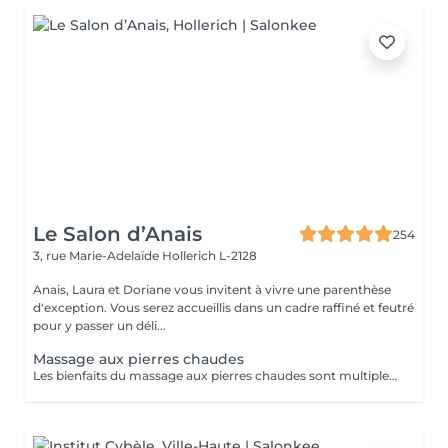
Le Salon d’Anais
254
3, rue Marie-Adelaïde
Hollerich L-2128
Anais, Laura et Doriane vous invitent à vivre une parenthèse
d'exception. Vous serez accueillis dans un cadre raffiné et feutré
pour y passer un déli...
Massage aux pierres chaudes
Les bienfaits du massage aux pierres chaudes sont multiples. Il permet notamment de lâcher prise, de détoxifier l'organisme et d'améliorer la circulation sanguine. Plusieurs maladies et certaines douleurs sont également traitées grâce à cette technique de massage, dont : L'arthrite ; La fibromyalgie ; L'insomnie ; Les douleurs musculaires ; Les maladies liées au stress. Cependant, tout le monde ne peut pas profiter des vertus thérapeutiques du massage aux pierres chaudes. Certaines contre-indications existent. Les personnes souffrant de diabète, de problèmes respiratoires ou cardiaques doivent éviter ce type ce massage. C'est également le cas pour les femmes enceintes.