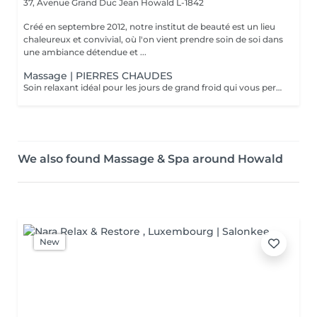
37, Avenue Grand Duc Jean
Howald L-1842
Créé en septembre 2012, notre institut de beauté est un lieu
chaleureux et convivial, où l'on vient prendre soin de soi dans
une ambiance détendue et ...
Massage | PIERRES CHAUDES
Soin relaxant idéal pour les jours de grand froid qui vous permettra de plonger dans un univers de détente absolu. La chaleur soulage les tensions et atténue les douleurs en décontractant les muscles fatigués. Les fonctions énergétiques du corps sont ré-harmonisés par les pierres chaudes. C'est un excellent détoxifiant
We also found Massage & Spa around Howald
New