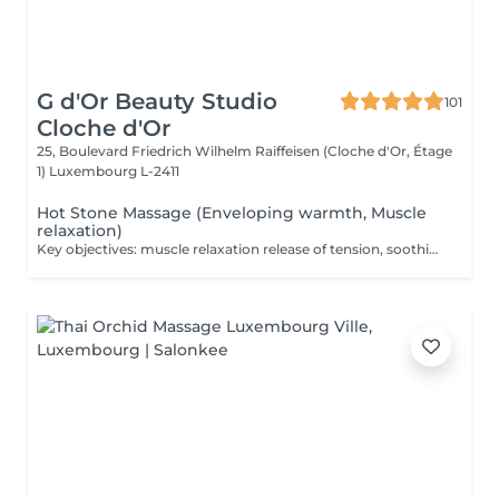
G d'Or Beauty Studio
101
Cloche d'Or
25, Boulevard Friedrich Wilhelm Raiffeisen (Cloche d'Or, Étage
1)
Luxembourg L-2411
Hot Stone Massage (Enveloping warmth, Muscle
relaxation)
Key objectives: muscle relaxation release of tension, soothing warmth and deep relaxation An enveloping massage performed with heated volcanic stones, carefully placed on key points of the body and used to deliver slow, flowing movements. The gentle, penetrating warmth gradually reaches deep into the tissues, softens contracted areas, and eases muscular tension. A true thermotherapy ritual, this treatment harnesses the therapeutic benefits of heat to stimulate circulation, support tissue oxygenation, and soothe accumulated tension. It provides an immediate sense of comfort and balance, making it ideal during periods of fatigue or whenever the body needs to be deeply warmed and revitalized. Recommended frequency: Occasionally, or every 2 to 3 weeks as part of a regular maintenance routine.