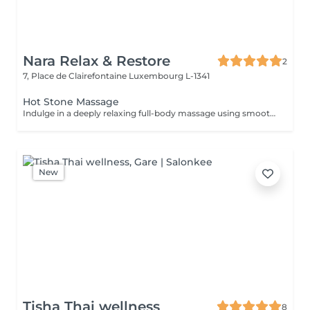
Nara Relax & Restore
2
7, Place de Clairefontaine
Luxembourg L-1341
Hot Stone Massage
Indulge in a deeply relaxing full-body massage using smooth heated volcanic stones and warm natural oils. The comforting heat helps release muscle tension, improve circulation, ease stress, and create a profound sense of relaxation and well-being.
New
Tisha Thai wellness
8