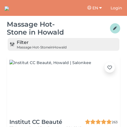
EN
Login
Massage Hot-
Stone
in
Howald
Filter
Massage Hot-Stone
in
Howald
Institut CC Beauté
263