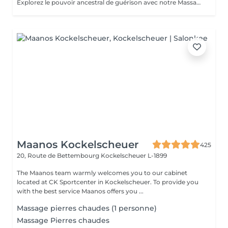
Explorez le pouvoir ancestral de guérison avec notre Massage Amérindien aux Pierres Chaudes. Plongez dans une expérience où la sagesse des traditions amérindiennes se marie à la chaleur bienfaisante des pierres. Les pierres chaudes, soigneusement positionnées le long de votre corps, libèrent une énergie apaisante qui soulage les tensions musculaires et stimule la circulation. Les mouvements rituels et les propriétés énergisantes des pierres créent une harmonie unique entre le physique et le spirituel. Laissez-vous emporter par la chaleur réconfortante et les bienfaits revitalisants de notre Massage Amérindien avec des pierres chaudes.
Maanos Kockelscheuer
425
20, Route de Bettembourg
Kockelscheuer L-1899
The Maanos team warmly welcomes you to our cabinet
located at CK Sportcenter in Kockelscheuer. To provide you
with the best service Maanos offers you ...
Massage pierres chaudes (1 personne)
Massage Pierres chaudes