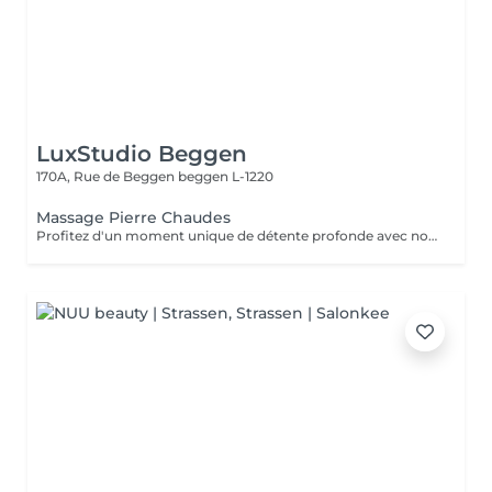
LuxStudio Beggen
170A, Rue de Beggen
beggen L-1220
Massage Pierre Chaudes
Profitez d'un moment unique de détente profonde avec notre massage aux pierres chaudes, disponible en séances de 60 ou 90 minutes. Nos esthéticiennes spécialisées appliquent des pierres de basalte chauffées stratégiquement le long du corps, en combinant des mouvements doux et des techniques traditionnelles de massage. La chaleur des pierres pénètre profondément dans les muscles, favorisant la détente et le soulagement des tensions. En plus des bienfaits physiques, tels que l'amélioration de la circulation sanguine et le soulagement des douleurs musculaires, la thérapie contribue à l'équilibre mental en réduisant le stress et l'anxiété. La combinaison unique de chaleur et de massage offre une expérience thérapeutique complète, revitalisant à la fois le corps et l'esprit. Laissez-vous envelopper par la chaleur réconfortante des pierres et embarquez pour un voyage vers le bien-être total. Le temps de préparation et d'installation de la cliente est inclus dans la période choisie, garantissant que chaque minute soit dédiée à votre bien-être.