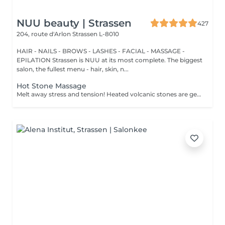
NUU beauty | Strassen
427
204, route d'Arlon
Strassen L-8010
HAIR - NAILS - BROWS - LASHES - FACIAL - MASSAGE -
EPILATION Strassen is NUU at its most complete. The biggest
salon, the fullest menu - hair, skin, n...
Hot Stone Massage
Melt away stress and tension! Heated volcanic stones are gently placed and massaged over the body to warm the muscles, increase circulation, and promote a deep state of relaxation. Perfect for relieving tension, easing anxiety, and restoring inner calm. Age restrictions: there are no age restrictions for this procedure. Post procedure recommendations: do not do sport and any sharp movements 2-3 hours after the procedure. Frequency: 1-2 times per week, 10 times in total. Repeat once in 3-6 months.