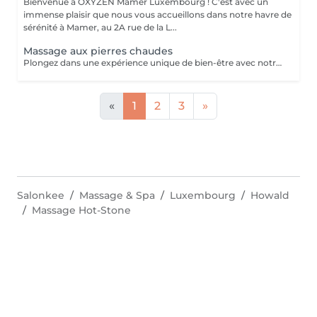
Bienvenue à OXYZEN Mamer Luxembourg ! C'est avec un
immense plaisir que nous vous accueillons dans notre havre de
sérénité à Mamer, au 2A rue de la L...
Massage aux pierres chaudes
Plongez dans une expérience unique de bien-être avec notre massage aux pierres chaudes. Cette pratique traditionnelle repose sur l'utilisation de pierres de basalte chauffées dans un bain d'eau chaude à température constante. Ces pierres sont ensuite utilisées pour induire des effets physiologiques de détente et de détoxification pendant le massage. Allongé(e) sur les pierres, enveloppé(e) dans un drap adapté à votre morphologie, vous ressentirez une chaleur enveloppante, une véritable sensation de mini-sauna, idéale pour vous réchauffer en hiver. Ce soin unique vous plongera dans une expérience sensorielle exceptionnelle, combinant des sensations contrastées, des stimuli répétés et une profonde relaxation. Le massage aux pierres chaudes diffère considérablement des massages manuels traditionnels, offrant une expérience inoubliable. Soins proposé uniquement de fin octobre à Mars afin de pouvoir bénéficier de tous les bienfaits de celui-ci Pour prolonger ces moments de bien-être, nous vous invitons à découvrir nos cartes FORFAITS, conçues pour vous offrir des avantages exclusifs. Pour plus d'informations, visitez notre page Forfaits. Parfait aussi comme idée cadeau sur mesure. Pour en savoir plus, cliquez ici : https://www.oxyzen.lu Veuillez noter que ce massage est déconseillé aux femmes enceintes. Avertissement : Nos soins sont dédiés au bien-être et à la relaxation. Ils ne remplacent pas un suivi médical et ne relèvent pas de la kinésithérapie.
«
1
2
3
»
Salonkee
Massage & Spa
Luxembourg
Howald
Massage Hot-Stone