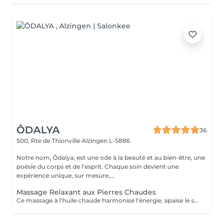
ÔDALYA
36
500, Rte de Thionville
Alzingen L-5886
Notre nom, Ôdalya, est une ode à la beauté et au bien-être, une
poésie du corps et de l'esprit. Chaque soin devient une
expérience unique, sur mesure,...
Massage Relaxant aux Pierres Chaudes
Ce massage à l'huile chaude harmonise l'énergie, apaise le système nerveux et procure une sensation de bien-être intense. La chaleur diffuse des pierres de lave aide à libérer les tensions musculaires et procurer une détente absolue. Idéal pour évacuer le stress et retrouver un équilibre profond.