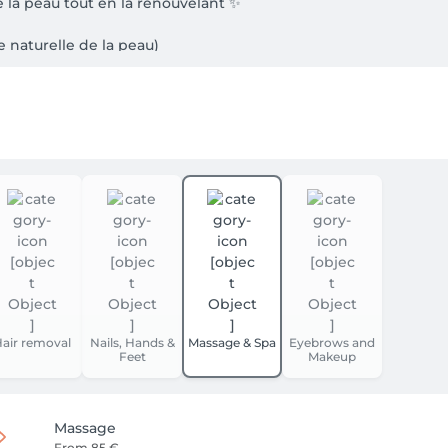
 la peau tout en la renouvelant ✨

 naturelle de la peau)

et des acides doux

et saine dès la première séance

peau, même les plus sensibles.

et visiblement revitalisée 💖
air removal
Nails, Hands &
Massage & Spa
Eyebrows and
Feet
Makeup
Massage
From
85 €