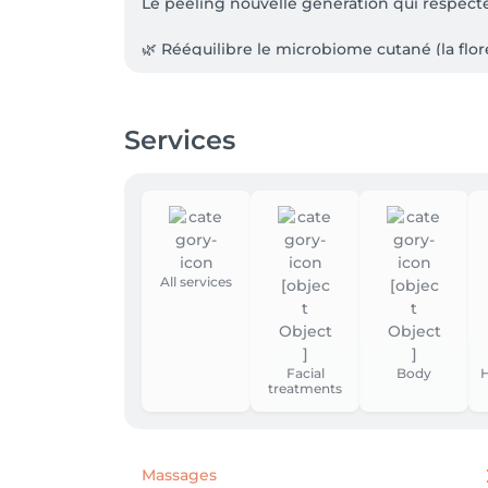
Le peeling nouvelle génération qui respecte
🌿 Rééquilibre le microbiome cutané (la flore
💧 Lisse, illumine et unifie le teint

🧬 Formulé avec un complexe multibiotique 
💫 Résultat : une peau plus éclatante, lisse 
Services
Un soin complet, adapté à tous les types de 
➡️ Pour une peau plus belle, plus équilibrée 
All services
Facial
Body
H
treatments
Massages