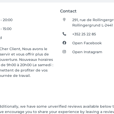
Contact
 - 20:00
291, rue de Rollingerg
Rollingergrund L-2441
- 15:00
+352 25 22 85
ed
Open Facebook
Cher Client, Nous avons le
Open Instagram
ervir et vous offrir plus de
d'ouverture. Nouveaux horaires
i: de 9h00 à 20h00 Le samedi :
mettent de profiter de vos
urnée de travail.
dditionally, we have some unverified reviews available below th
we encourage you to share your experience by leaving a revi