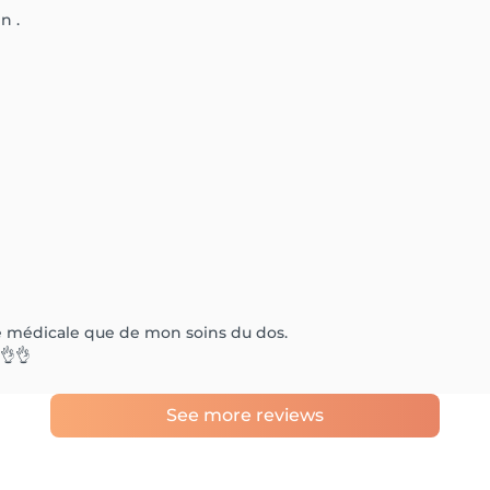
n .
re médicale que de mon soins du dos.
👌👌
See more reviews