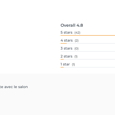
Overall
4.8
5
stars
(42)
4
stars
(2)
3
stars
(0)
2
stars
(1)
1
star
(1)
te avec le salon