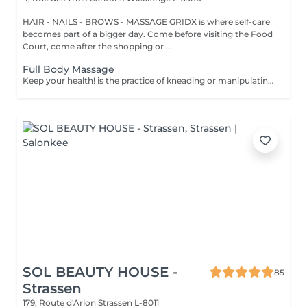
HAIR - NAILS - BROWS - MASSAGE GRIDX is where self-care
becomes part of a bigger day. Come before visiting the Food
Court, come after the shopping or ...
Full Body Massage
Keep your health! is the practice of kneading or manipulating a person's muscles and other soft-tissue in order to reduce stress, reduce muscle pain, increase relaxation and improve the work of the immune system. Age restrictions: there are no age restrictions for this procedure. Post procedure recommendations: do not do sport and any sharp movements 2-3 hours after the procedure. Frequency: 1-2 times per week, 10 times in total. Repeat once in 3-6 months.
SOL BEAUTY HOUSE -
85
Strassen
179, Route d'Arlon
Strassen L-8011