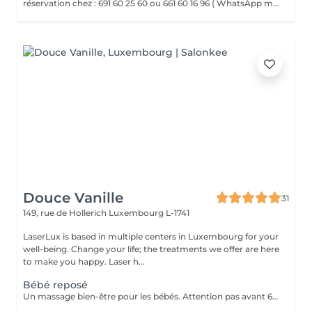
réservation chez : 691 60 25 60 ou 661 60 16 96 ( WhatsApp msg ) VENTOUSES OU CUPPING THERAPY Technique thérapeutique utilisant la succion pour créer une dépression sur la peau. Il améliore la circulation sanguine, décontracte lés muscles, soulage les Dolores et draine les tissus
Douce Vanille
31
149, rue de Hollerich
Luxembourg L-1741
LaserLux is based in multiple centers in Luxembourg for your
well-being. Change your life; the treatments we offer are here
to make you happy. Laser h...
Bébé reposé
Un massage bien-être pour les bébés. Attention pas avant 6 mois, présence d'un parent pendant le massage.