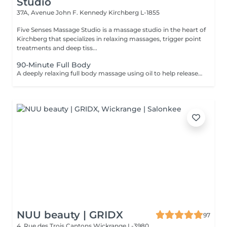
Studio
37A, Avenue John F. Kennedy
Kirchberg L-1855
Five Senses Massage Studio is a massage studio in the heart of
Kirchberg that specializes in relaxing massages, trigger point
treatments and deep tiss...
90-Minute Full Body
A deeply relaxing full body massage using oil to help release tension, calm the nervous system, and restore overall wellbeing. The treatment typically includes the feet, legs (front and back), back, arms, shoulders, and neck. Pressure and focus areas can be adjusted according to your needs and preferences and discussed before the session.
NUU beauty | GRIDX
97
4, Rue des Trois Cantons
Wickrange L-3980