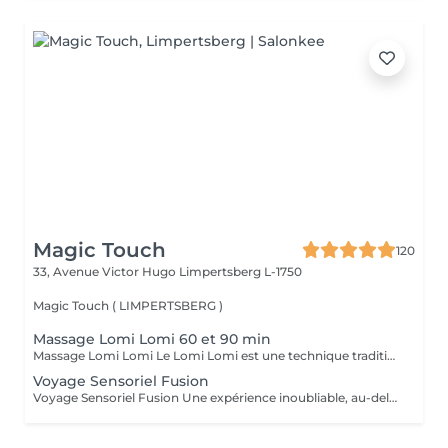
Magic Touch
120
33, Avenue Victor Hugo
Limpertsberg L-1750
Magic Touch ( LIMPERTSBERG )
Massage Lomi Lomi 60 et 90 min
Massage Lomi Lomi Le Lomi Lomi est une technique traditionnelle hawaïenne qui va bien au-delà du simple toucher c'est une invitation à l'harmonie entre le corps, l'esprit et l'âme. Avec des mouvements longs, fluides et rythmés, rappelant le va-et-vient des vagues de l'océan, le praticien enveloppe le corps avec ses mains et ses avant-bras, créant une expérience d'accueil profond. Bienfaits : Relaxation profonde Soulagement des tensions musculaires Amélioration de la circulation et de l'énergie vitale Sensation de légèreté, de renouveau et de bien-être Un véritable câlin sous forme de soin.
Voyage Sensoriel Fusion
Voyage Sensoriel Fusion Une expérience inoubliable, au-delà du massage Plus qu'un simple massage, c'est une véritable expérience immersive qui invite à l'harmonie entre le corps, l'esprit et l'âme. Grâce à des mouvements longs, fluides et enveloppants, associés à la puissance de la luminothérapie, de l'aromathérapie, de la musicothérapie et de l'alignement des chakras, vous êtes transporté(e) dans un univers unique de détente et de connexion intérieure. Les bienfaits : Libération des tensions physiques et mentales Réduction immédiate du stress Circulation d'énergie et sensation de vitalité Bien-être profond, légèreté et renouveau Une expérience inoubliable comme un voyage qui réveille tous vos sens.