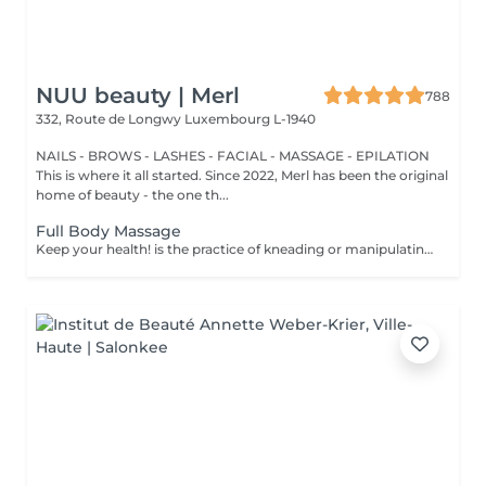
NUU beauty | Merl
788
332, Route de Longwy
Luxembourg L-1940
NAILS - BROWS - LASHES - FACIAL - MASSAGE - EPILATION
This is where it all started. Since 2022, Merl has been the original
home of beauty - the one th...
Full Body Massage
Keep your health! is the practice of kneading or manipulating a person's muscles and other soft-tissue in order to reduce stress, reduce muscle pain, increase relaxation and improve the work of the immune system. Benefits of getting a full body massage: - reduces stress - relaxing - improves blood circulation - improves body immune system How is full body massage done? - head and neck are massaged - shoulders and back are massaged - hands and arms are massaged - feet and legs are massaged - belly is massaged Age restrictions: there are no age restrictions for this procedure. Post procedure recommendations: do not do sport and any sharp movements 2-3 hours after the procedure. Frequency: 1-2 times per week, 10 times in total. Repeat once in 3-6 months.