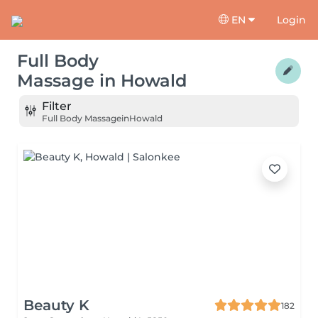
EN
Login
Full Body
Massage
in
Howald
Filter
Full Body Massage
in
Howald
Beauty K
182