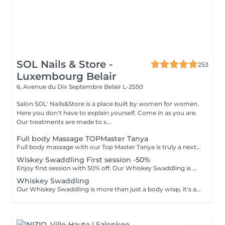
SOL Nails & Store -
253
Luxembourg Belair
6, Avenue du Dix Septembre
Belair L-2550
Salon SOL' Nails&Store is a place built by women for women.
Here you don't have to explain yourself. Come in as you are.
Our treatments are made to s...
Full body Massage TOPMaster Tanya
Full body massage with our Top Master Tanya is truly a next-level experience. With more than 10 years of professional experience, she has an exceptional understanding of the body and its individual needs. Tanya adapts her technique exactly to what your body requires, often sensing it even before you do. This type of massage is designed to release tension, improve circulation, and promote deep relaxation. The treatment typically focuses on the back, shoulders, arms, legs, and other key tension areas, using smooth, flowing, and soothing massage techniques. Result: a feeling of lightness, relaxation, and renewed body comfort. Recommended frequency: from once a week to once a month, depending on your personal needs and stress level.
Wiskey Swaddling First session -50%
Enjoy first session with 50% off. Our Whiskey Swaddling is more than just a body wrap, it's a full-body ritual designed to detox, tone, and deeply nourish your skin. We tailor the wrap to your needs using active-rich formulas, then wrap you in bandages, film, and warmth to boost results. The gentle contrast in temperature combined with potent actives works wonders and the results speak for themselves: Benefits: -Body detox & inch loss -Firmer, smoother skin -Improved tone & circulation
Whiskey Swaddling
Our Whiskey Swaddling is more than just a body wrap, it's a full-body ritual designed to detox, tone, and deeply nourish your skin. We tailor the wrap to your needs using active-rich formulas, then wrap you in bandages, film, and warmth to boost results. The gentle contrast in temperature combined with potent actives works wonders and the results speak for themselves: Benefits: -Body detox & inch loss -Firmer, smoother skin -Improved tone & circulation