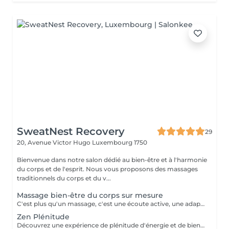
SweatNest Recovery
29
20, Avenue Victor Hugo
Luxembourg 1750
Bienvenue dans notre salon dédié au bien-être et à l'harmonie
du corps et de l'esprit. Nous vous proposons des massages
traditionnels du corps et du v...
Massage bien-être du corps sur mesure
C'est plus qu'un massage, c'est une écoute active, une adaptation précise, et une maîtrise de chaque mouvement pour transcender votre expérience de bien-être. Il est créé uniquement pour vous, pour répondre pleinement à vos aspirations de bien-être. Il pourra être personnalisé selon vos besoins et problématique du moment : stress, postures inconfortables au travail, position assise prolongée, des efforts sportifs intenses ou autres. Avant de commencer la séance de massage sur mesure, nous définissons ensemble les zones du corps à privilégier, le type de technique et pression à exercer (doux, profond, enveloppant, énergétique) afin de m'adapter au mieux à votre besoin du moment. Invitez le luxe d'un soin sur-mesure dans votre vie et octroyez vous une halte bien-être inégalée!
Zen Plénitude
Découvrez une expérience de plénitude d'énergie et de bien-être avec une alliance parfaite du massage relaxant du corps de 60 minutes et réflexologie plantaire de 30 minutes. Plongez-vous dans les sensations de bien-être et de sérénité grâce aux mouvements lents et enveloppants et des parfums délicats des huiles. Ce massage relaxant procure le relâchement des tensions musculaires et l'apaisement de l'esprit. Poursuivez l'expérience avec une demi-heure consacrée à vos pieds, véritable relais de l'équilibre et de l'harmonie global. Le travail délicat sur les zones réflexes des pieds permet rétablir une libre circulation d'énergie dans votre corps et une synergie de fonctionnement des organes internes. Offrez-vous une combinaison idéale pour une détente profonde, libération de stress et l'harmonie intérieure.