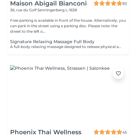
Maison Abigaïl Bianconi
83
36, rue du Golf
Senningerberg L-1638
Free parking is available in front of the house. Alternatively, you
can park in the street using a parking disc. Please note: the
street to the left o...
Signature Relaxing Massage Full Body
A full-body relaxing massage designed to release physical and mental tension. The technique is adapted to your body and your needs on the day, offering deep and lasting relaxation. This treatment can be combined with a targeted massage (neck & scalp or feet) for a more personalized experience.
Phoenix Thai Wellness
45