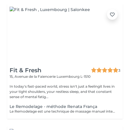
Fit & Fresh
3
15, Avenue de la Faiencerie
Luxembourg L-1510
In today's fast-paced world, stress isn't just a feelingit lives in
your tight shoulders, your restless sleep, and that constant
sense of mental fatig...
Le Remodelage - méthode Renata França
Le Remodelage est une technique de massage manuel intensif, developé par Renata França, conçue pour sculpter, affiner et redessiner la silhouette en travaillant en profondeur les tissus. Ce soin utilise des manoeuvres fermes, rapides et précises, permettant non seulement de remodeler le corps, mais aussi d'optimiser les effets du drainage lymphatique. Il agit spécifiquement sur les zones de stockage de graisses localisées, stimule la microcirculation et traite les adhérences tissulaires, pour une peau visiblement plus lisse et tonique.