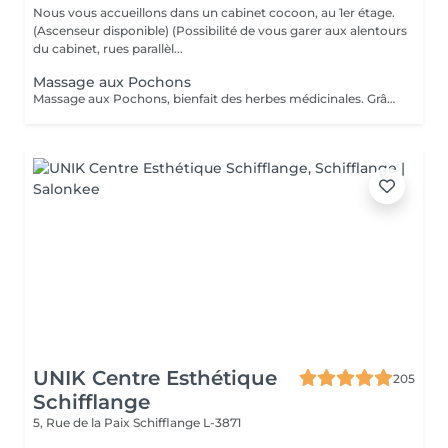
Nous vous accueillons dans un cabinet cocoon, au 1er étage.
(Ascenseur disponible) (Possibilité de vous garer aux alentours
du cabinet, rues parallèl...
Massage aux Pochons
Massage aux Pochons, bienfait des herbes médicinales. Grâce aux pochons de plantes aromatiques et chaudes, on obtient une profonde relaxation des muscles, une bonne circulation, exfoliant et l'annulation des blocages musculaires. Attention: ce massage ne convient pas aux femmes enceintes, aux personnes hémophiles, aux personnes ayant des problèmes cardiaques. (Si vous le souhaitez après le soin, vous repartirez avec vos pochons, soit pour un prochain massage soit à utiliser dans un bain et continuer à profiter des bienfaits des herbes, ou encore comme exfoliant sous la douche. 10€/pochons seront facturés en supplément)
UNIK Centre Esthétique
205
Schifflange
5, Rue de la Paix
Schifflange L-3871