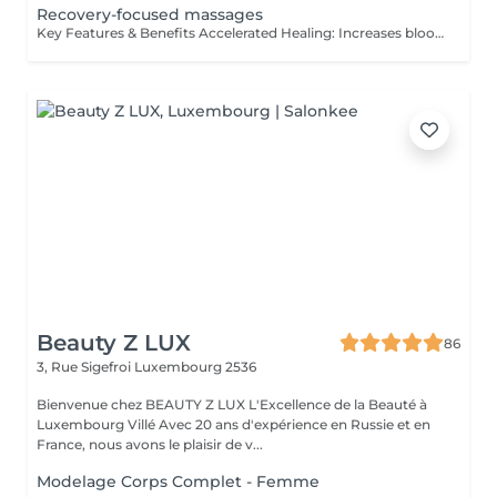
Recovery-focused massages
Key Features & Benefits Accelerated Healing: Increases blood flow to muscles and tendons, delivering essential nutrients and oxygen to repair tissue. Reduced Soreness & Stiffness: Eases Delayed Onset Muscle Soreness (DOMS) and increases range of motion by loosening tight muscles. Waste Removal: Aids in flushing out lactic acid and metabolic waste products from muscles. Injury Prevention: Identifies and releases muscle adhesions (knots) that cause imbalances, reducing the risk of further injury. Targeted Approach: Focuses on specific muscle groups or areas of pain, such as the back, shoulders, or hips.
Beauty Z LUX
86
3, Rue Sigefroi
Luxembourg 2536
Bienvenue chez BEAUTY Z LUX L'Excellence de la Beauté à
Luxembourg Villé Avec 20 ans d'expérience en Russie et en
France, nous avons le plaisir de v...
Modelage Corps Complet - Femme