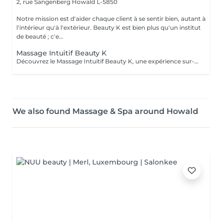
2, rue Sangenberg
Howald L-5850
Notre mission est d'aider chaque client à se sentir bien, autant à
l'intérieur qu'à l'extérieur. Beauty K est bien plus qu'un institut
de beauté ; c'e...
Massage Intuitif Beauty K
Découvrez le Massage Intuitif Beauty K, une expérience sur-mesure où nos praticiennes se connectent profondément à votre corps pour vous offrir une séance personnalisée et apaisante. Formées à diverses techniques, elles vous guideront dans un voyage sensoriel unique, adapté à vos besoins. Choisissez votre praticienne selon votre intuition, et laissez-vous emporter par ce massage exclusif dans notre espace de sérénité. Dès votre arrivée, vous serez enveloppé dans une ambiance chaleureuse et relaxante, avec lumière tamisée et arômes délicats, parfaits pour la détente totale. Le massage commence par des effleurages doux, préparant le corps à un modelage plus profond, libérant les tensions et stimulant la circulation.
We also found Massage & Spa around Howald