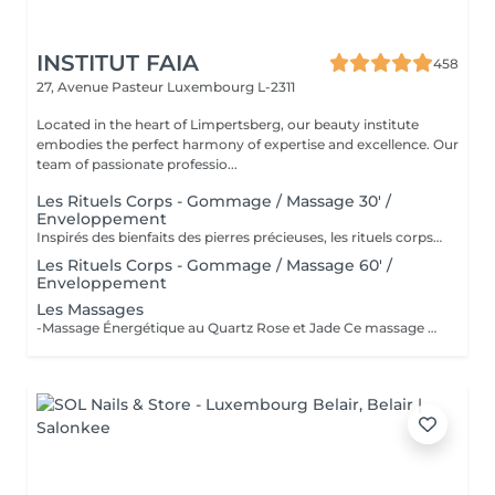
INSTITUT FAIA
458
27, Avenue Pasteur
Luxembourg L-2311
Located in the heart of Limpertsberg, our beauty institute
embodies the perfect harmony of expertise and excellence. Our
team of passionate professio...
Les Rituels Corps - Gommage / Massage 30' /
Enveloppement
Inspirés des bienfaits des pierres précieuses, les rituels corps Gemology associent techniques de massage expertes et actifs minéraux pour offrir un moment de détente absolue. Chaque soin est conçu pour rééquilibrer, hydrater, raffermir ou détoxifier la peau, tout en apaisant le corps et l'esprit. Une expérience sensorielle unique, où luxe et efficacité se rencontrent pour révéler l'éclat naturel de votre peau.
Les Rituels Corps - Gommage / Massage 60' /
Enveloppement
Les Massages
-Massage Énergétique au Quartz Rose et Jade Ce massage unique associe la puissance vibratoire des pierres précieuses à des manuvres profondes et relaxantes. Grâce au quartz rose et au jade, il rééquilibre les énergies, relâche les tensions et réveille l'éclat intérieur. Un véritable soin holistique, pour le corps et l'esprit. -Massage Ressourçant Future Maman Spécialement conçu pour accompagner la femme enceinte en douceur, ce massage soulage les tensions, améliore la circulation et procure une profonde sensation de bien-être. Réalisé avec des mouvements enveloppants et des produits adaptés, il offre un moment précieux de connexion avec soi et avec bébé.