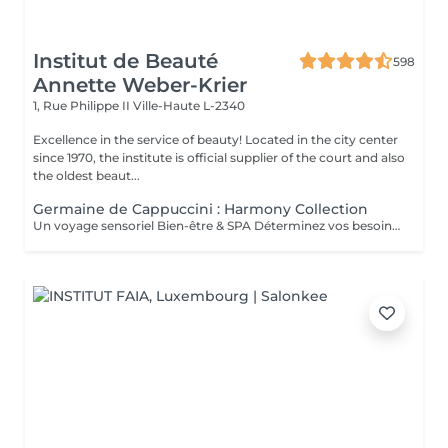
Institut de Beauté
598
Annette Weber-Krier
1, Rue Philippe II
Ville-Haute L-2340
Excellence in the service of beauty! Located in the city center
since 1970, the institute is official supplier of the court and also
the oldest beaut...
Germaine de Cappuccini : Harmony Collection
Un voyage sensoriel Bien-être & SPA Déterminez vos besoins à l'aide des 4 huiles essentielles ACTIMOOD.Pure sensation- Balance sensation- Zen sensation- Power sensation Exfoliation du corps -massage du corps- massage du cuir chevelu si souhaité- Laissez-vous emporter dans un voyage sensoriel grâce à un soin corporel adapté à vos besoins.