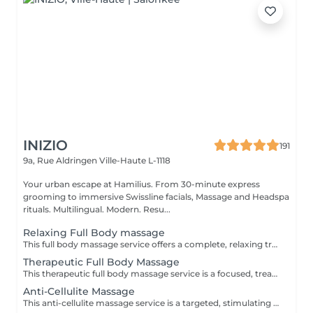
INIZIO
191
9a, Rue Aldringen
Ville-Haute L-1118
Your urban escape at Hamilius. From 30-minute express
grooming to immersive Swissline facials, Massage and Headspa
rituals. Multilingual. Modern. Resu...
Relaxing Full Body massage
This full body massage service offers a complete, relaxing treatment designed to work on the entire body- neck, shoulders, back, arms, hands, legs, feet. It uses flowing, medium pressure techniques to release muscular tension, improve flexibility, and promote deep relaxation, making it ideal for stress relief, everyday aches, or simply restoring balance after a busy week.
Therapeutic Full Body Massage
This therapeutic full body massage service is a focused, treatment oriented session that addresses specific muscle tension, postural imbalances, and chronic pain patterns across the entire body. Using deeper, targeted techniques such as myofascial release, triggerpoint work, and crossfiber stretching, it aims to correct muscular restrictions, improve joint mobility, and restore functional movement, making it ideal for people with recurring discomfort or active lifestyles. Key benefits: Relieves chronic muscle tension and pain, especially in the neck, shoulders, back, hips, and legs, by working on deep tissue and trigger points. Improves posture and joint mobility by releasing tight muscles and fascia, helping the body move more freely and with less strain. Supports injury recovery and performance by reducing muscle stiffness, improving circulation, and shortening recovery time after physical activity.
Anti-Cellulite Massage
This anti-cellulite massage service is a targeted, stimulating treatment designed to improve the appearance and texture of skin commonly affected by cellulite, especially on the thighs, hips, buttocks, and sometimes abdomen. Using firm, rhythmic techniques such as deep kneading, lymphatic drainage, and circular pressures, it aims to break up fatty deposits, boost circulation, and encourage the removal of retained fluids and toxins from the tissue. Key benefits: Helps reduce the visible appearance of cellulite by improving blood flow and lymphatic drainage in targeted areas. Supports smoother, firmer skin by encouraging the breakdown of fatty deposits and reducing fluid retention. Promotes better circulation and detoxification, which can leave the skin feeling softer, more toned, and less dimpled over time with regular sessions.