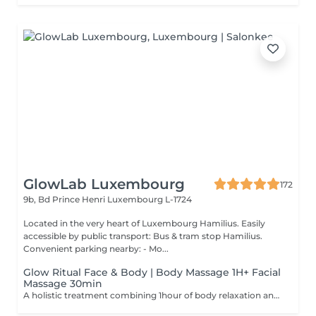
GlowLab Luxembourg
172
9b, Bd Prince Henri
Luxembourg L-1724
Located in the very heart of Luxembourg Hamilius. Easily
accessible by public transport: Bus & tram stop Hamilius.
Convenient parking nearby: - Mo...
Glow Ritual Face & Body | Body Massage 1H+ Facial
Massage 30min
A holistic treatment combining 1hour of body relaxation and 30min of facial massage for complete rejuvenation. Why clients choose it: - Full relaxation - Skin + body experience - Signature SPA feeling