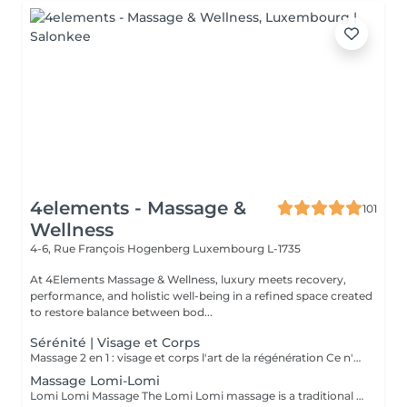
4elements - Massage &
101
Wellness
4-6, Rue François Hogenberg
Luxembourg L-1735
At 4Elements Massage & Wellness, luxury meets recovery,
performance, and holistic well-being in a refined space created
to restore balance between bod...
Sérénité | Visage et Corps
Massage 2 en 1 : visage et corps l'art de la régénération Ce n'est pas simplement un massage. C'est une profonde réinitialisation de tout l'organisme en une seule séance. Pendant que le corps se libère des tensions et de la fatigue, le visage retrouve fraîcheur, tonicité et éclat naturel. Les processus de régénération s'activent, le drainage lymphatique s'améliore, la légèreté revient dans le corps et la clarté dans l'esprit. Un visage raffermi et soigneusement sublimé Un corps détendu, vivant et harmonieux Une sensation de calme qui se ressent de l'intérieur Le choix idéal pour celles et ceux qui souhaitent mieux paraître, ressentir davantage et optimiser leur temps. Une seule séance des résultats visibles et un plaisir profond. Offrez-vous le luxe de prendre soin de vous.
Massage Lomi-Lomi
Lomi Lomi Massage The Lomi Lomi massage is a traditional Hawaiian technique known for its long, flowing, wave-like movements that soothe the body and calm the mind. Using her forearms and rhythmic, continuous motions, Ksenija creates a deep sense of relaxation, helping to release tension, melt stress, and restore emotional balance. It's a gentle, holistic, and extremely comforting experience like being carried by warm ocean waves. Perfect for anyone seeking profound relaxation and inner harmony.