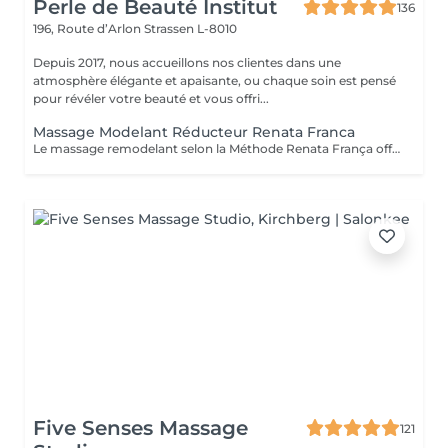
Perle de Beauté Institut
136
196, Route d’Arlon
Strassen L-8010
Depuis 2017, nous accueillons nos clientes dans une
atmosphère élégante et apaisante, ou chaque soin est pensé
pour révéler votre beauté et vous offri...
Massage Modelant Réducteur Renata Franca
Le massage remodelant selon la Méthode Renata França offre des résultats surprenants, car il a été conçu pour remodeler les adipocytes, c'est-à-dire déplacer la graisse vers les zones appropriées et ainsi mieux dessiner les contours du corps. Le pétrissage et les glissements ne sont que quelques-unes des manuvres qui promettent de redessiner la silhouette et d'offrir des courbes plus harmonieuses.
Five Senses Massage
121