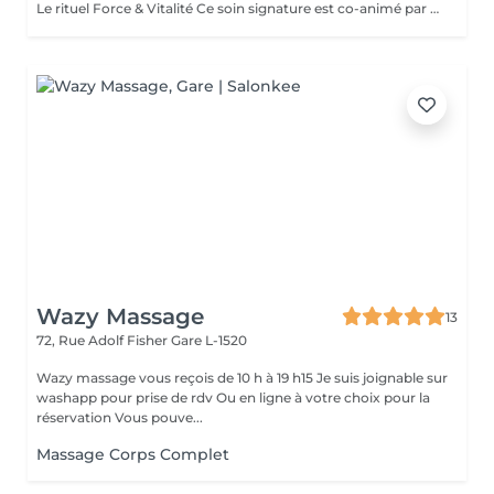
Le rituel Force & Vitalité Ce soin signature est co-animé par deux expertes: ' Une praticienne en massage bien-être ' Une sophrologue certifiée Pour une approche globale du corps, des émotions et de la conscience. C'est un soin global qui agit à la fois sur le corps et l'esprit. Il associe des techniques de massage profondes pour libérer les tensions et relancer l'énergie, à des exercices de respiration et de relaxation guidée pour apaiser le mental et renforcer l'ancrage. Cette synergie unique permet de retrouver force, équilibre intérieur et clarté, tout en offrant une sensation durable de bien-être et de vitalité. Pour toute information complémentaire ou réservation ce soin , je vous invite à me contacter.
Wazy Massage
13
72, Rue Adolf Fisher
Gare L-1520
Wazy massage vous reçois de 10 h à 19 h15 Je suis joignable sur
washapp pour prise de rdv Ou en ligne à votre choix pour la
réservation Vous pouve...
Massage Corps Complet