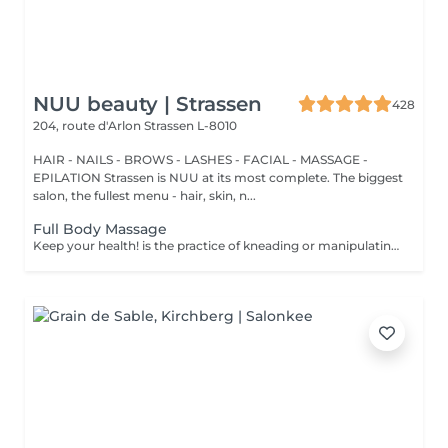
NUU beauty | Strassen
428
204, route d'Arlon
Strassen L-8010
HAIR - NAILS - BROWS - LASHES - FACIAL - MASSAGE -
EPILATION Strassen is NUU at its most complete. The biggest
salon, the fullest menu - hair, skin, n...
Full Body Massage
Keep your health! is the practice of kneading or manipulating a person's muscles and other soft-tissue in order to reduce stress, reduce muscle pain, increase relaxation and improve the work of the immune system. Age restrictions: there are no age restrictions for this procedure. Post procedure recommendations: do not do sport and any sharp movements 2-3 hours after the procedure. Frequency: 1-2 times per week, 10 times in total. Repeat once in 3-6 months.