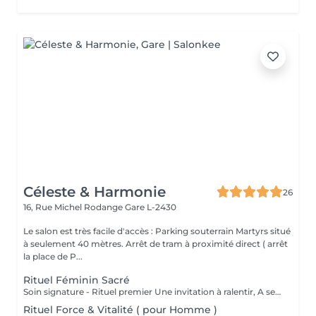
Céleste & Harmonie
26
16, Rue Michel Rodange
Gare L-2430
Le salon est très facile d'accès : Parking souterrain Martyrs situé
à seulement 40 mètres. Arrêt de tram à proximité direct ( arrêt
la place de P...
Rituel Féminin Sacré
Soin signature - Rituel premier Une invitation à ralentir, A se reconnecter à son corps, A sa féminité, Et à sa profondeur intérieure. Le Rituel Féminin Sacré est un massage émotionnel réconfortant et enveloppant, aux manuvres lentes et ondulantes, conçu comme un véritable voyage intérieur. Ce soin signature est co-animé par deux expertes: ' Une praticienne en massage bien-être ' Une sophrologue certifiée Pour une approche globale du corps, des émotions et de la conscience. Une huile neutre naturelle accompagne le rituel pour sublimer la peau et soutenir la dimension symbolique du soin . Le rituel se clôture par un accueil des ressentis et échange. Pour toute information complémentaire ou réservation ce soin , je vous invite à me contacter.
Rituel Force & Vitalité ( pour Homme )