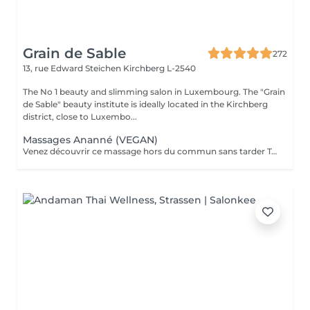
Grain de Sable
272
13, rue Edward Steichen
Kirchberg L-2540
The No 1 beauty and slimming salon in Luxembourg. The "Grain
de Sable" beauty institute is ideally located in the Kirchberg
district, close to Luxembo...
Massages Ananné (VEGAN)
Venez découvrir ce massage hors du commun sans tarder Tout d'abord nous utilisons une huile végétale et pure puis nous massons l'ensemble du corps en alternant brosses et pierres. Relaxation assurée ! Le corps est détendu et tonifié.