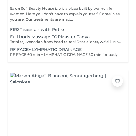
Salon Sol' Beauty House is e is a place built by women for
women. Here you don't have to explain yourself. Come in as
you are. Our treatments are mad...
FIRST session with Petro
Full body Massage TOPMaster Tanya
Total rejuvenation from head to toe! Dear clients, we'd like to draw your attention to the fact that the actual massage time is indicated in parentheses next to the name of the massage. The duration list on the website includes time for room and client preparation. We strive to provide you with the highest quality and comfort. Thank you for your understanding. WHAT IS FULL BODY MASSAGE? It's a comprehensive massage that targets all major muscle groups, relieving stress, tension, and fatigue throughout the entire body. Using a combination of techniques, this treatment boosts circulation, relaxes the nervous system, and restores your natural energy balance. Ideal for those needing a full reset for both body and mind.
RF FACE+ LYMPHATIC DRAINAGE
RF FACE 60 min + LYMPHATIC DRAINAGE 30 min for body Your face lifts. Your body drains. Two systems working together to provide the full experience.