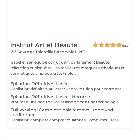
Institut Art et Beauté
427
137, Route de Thionville
Bonnevoie L-2611
Isabel et son équipe conjuguent parfaitement beauté,
relaxation et bien-être. Les meilleures marques esthétiques et
cosmétiques ainsi que la technolo...
Épilation Définitive -Laser
L'épilation définitive au laser : une révolution pour votre peau ! Avec notre technologie avancée Pulse Laser , offrez-vous investissement dans votre confort et votre beauté . Les avantages de l'épilation définitive : -Une méthode douce et indolore. -Résultats durables. -Adaptée à tous les types de peau. -Gain de temps et praticité. -Rapidité et efficacité. -Calculer 6 séance es par zone. Révéler votre beauté naturelle ! Votre bien-être est notre priorité.
Épilation Définitive -Laser - Homme
Profitez d'une peau douce et lisse grâce à une technologie de pointe qui allie efficacité, rapidité et confort tous les types de peau . Des résultats visibles et durables Un soin en toute sécurité et sans douleur Une méthode rapide pour être prête avant les fêtes ! Sublimez votre peau Prenez soin de vous vous le méritez !
Full Waxing: Complete hair removal, renewed
confidence
L'epilation complete comprend: Jambes Completes + Maillot intégral + Aisselles + Sourcils + Duvet Épilation à la cire permet d'arracher le poil et la racine, ce qui a pour effet de ralentir la repousse de quelques semaines. De plus, le poil qui repoussera sera plus fin. L'épilation à la cire est une méthode efficace pour tous les types de poils. La cire tiède est utilisée sur la majorité des régions corporelles. Pour les régions plus sensibles, comme les aisselles et le bikini, c'est plutôt la cire chaude qui est utilisée afin de minimiser les risques d'ecchymoses dus à une traction trop forte.