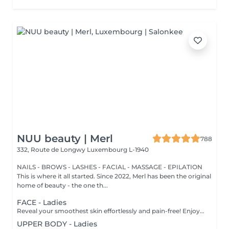
NUU beauty | Merl
788
332, Route de Longwy
Luxembourg L-1940
NAILS - BROWS - LASHES - FACIAL - MASSAGE - EPILATION
This is where it all started. Since 2022, Merl has been the original
home of beauty - the one th...
FACE - Ladies
Reveal your smoothest skin effortlessly and pain-free! Enjoy visible results with the advanced LaserSkin technology from Eden Skin. It is a next-generation permanent hair removal system designed for fast, effective, and comfortable treatments. Equipped with 4 powerful wavelengths Alexandrite, Diode, Infrared, and Nd Yag it targets different depths of the hair follicle simultaneously. This multi-wavelength technology ensures optimal precision and performance on all hair types and skin tones (except grey hair). Suitable for both women and men, it delivers long-lasting smoothness with minimal discomfort. It offers: 4 combined wavelengths (Alexandrite, Diode, IR, Nd) for comprehensive coverage and effectiveness across all hair and skin types, except grey hair. Quick treatments: sessions take as little as 10 to 30 minutes, even for large areas such as the legs, torso, or back. Virtually painless experience, thanks to advanced cooling technology and a gentle gliding method. Safe and proven performance, trusted for precision, comfort, and lasting results. What to expect: visible improvement can be noticed after your first session, with optimal results achieved after 68 treatments. Age recommendations: suitable for individuals aged 16-18 and above. Before treatment care: - Avoid sun exposure or tanning on the treatment area for at least 2 weeks prior. - Do not wax, pluck, thread, or use depilatory creams for 4 weeks before treatmentshaving only. - Shave the area 48 hours before your appointment (not immediately before) to have 1-2mm of hair on the day of the session. - Avoid chemical peels, retinoids, glycolic acid, or exfoliants for at least 1 week prior. - Limit alcohol and caffeine intake on the day of your session. After treatment care: - For the first 48 hours, avoid hot showers, saunas, steam rooms, or intense workouts. Apply aloe vera gel or a cool compress if redness or warmth occurs. - Mild sensitivity is normalallow it to resolve naturally. - Always apply SPF 30+ sunscreen on treated areas. - Avoid direct sun exposure, tanning beds or self-tanners until the skin has fully recovered, approx 2 weeks. - Between sessions, do not wax, pluck, or threadonly shave if necessary. - Expect some hairs to shed naturally over 1-3 weeks post-treatment. - Gentle exfoliation after 5-7 days can help release shedding hairs. Treatment frequency: sessions are recommended every 4-8 weeks, depending on the treated area and hair growth cycle, with 6-8 treatments typically needed for best results.
UPPER BODY - Ladies