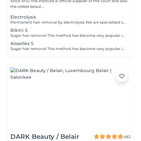
since 1970, the institute is official supplier of the court and also
the oldest beaut...
Electrolysis
Permanent hair removal by electrolysis We are specialized since 1970 in permanent hair removal by electrolysis, the effectiveness of this method of permanent hair removal is indisputable. Electrolysis allows permanent removal of the cells responsible for hair growth by inserting a filament into the hair follicle and applying a high-speed current adjusted according to the hair and the targeted region. All skin and hair colors as well as all regions can be treated efficiently and without any compromise.
Bikini S
Sugar hair removal This method has become very popular in our institute. The sugar paste is 100% natural. It is based on millennial recipes from the Middle East and contains exclusively water and sugar, without any chemical, aromatic or coloring substance. The paste is hypoallergenic and does not cause skin irritation. It applies to all areas. The paste is massaged inside the follicle, it envelops the hairs, surrounds them and lubricates them. The extraction is done in the natural direction of hair growth. There is no broken hair left in the follicle. This technique does not cause redness or irritation of the skin. Non-negligible advantage is the fact that it is not necessary to have a certain length of hair as with wax, the sugar effectively removes very short hair. The sugar withdraws without tapes. We also recommend this method to teenagers for their first depilations and to people who want full hair removal, because it is much less painful than waxing.
Aisselles S
Sugar hair removal This method has become very popular in our institute. The sugar paste is 100% natural. It is based on millennial recipes from the Middle East and contains exclusively water and sugar, without any chemical, aromatic or coloring substance. The paste is hypoallergenic and does not cause skin irritation. It applies to all areas. The paste is massaged inside the follicle, it envelops the hairs, surrounds them and lubricates them. The extraction is done in the natural direction of hair growth. There is no broken hair left in the follicle. This technique does not cause redness or irritation of the skin. Non-negligible advantage is the fact that it is not necessary to have a certain length of hair as with wax, the sugar effectively removes very short hair. The sugar withdraws without bands. We also recommend this method to teenagers for their first depilations and to people who want full hair removal, because it is much less painful than waxing.
DARK Beauty / Belair
482