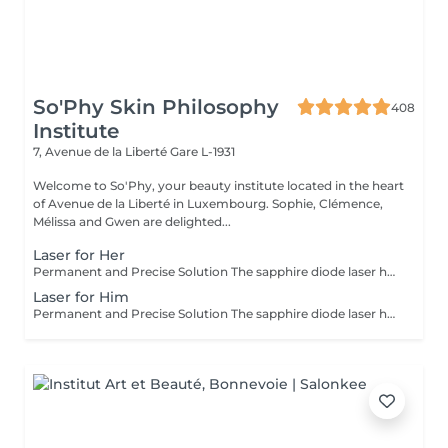
So'Phy Skin Philosophy
408
Institute
7, Avenue de la Liberté
Gare L-1931
Welcome to So'Phy, your beauty institute located in the heart
of Avenue de la Liberté in Luxembourg. Sophie, Clémence,
Mélissa and Gwen are delighted...
Laser for Her
Permanent and Precise Solution The sapphire diode laser hair removal is an effective and long-lasting method for permanently removing hair. This treatment uses a light beam that targets the melanin in hair follicles, offering lasting results and a significant reduction in regrowth. The sapphire diode laser is known for its precision, speed, and comfort, thanks to a skin cooling system. It is ideal for areas such as the face, legs, underarms, or bikini line, leaving your skin smooth, silky, and hair-free. Before booking your appointment, please review our appointment policy on the homepage.
Laser for Him
Permanent and Precise Solution The sapphire diode laser hair removal is an effective and long-lasting method for permanently removing hair. This treatment uses a light beam that targets the melanin in hair follicles, offering lasting results and a significant reduction in regrowth. The sapphire diode laser is known for its precision, speed, and comfort, thanks to a skin cooling system. It is ideal for areas such as the face, legs, underarms, or bikini line, leaving your skin smooth, silky, and hair-free. Before booking your appointment, please review our appointment policy on the homepage.