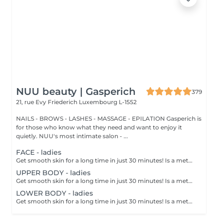
NUU beauty | Gasperich
379
21, rue Evy Friederich
Luxembourg L-1552
NAILS - BROWS - LASHES - MASSAGE - EPILATION Gasperich is
for those who know what they need and want to enjoy it
quietly. NUU's most intimate salon - ...
FACE - ladies
Get smooth skin for a long time in just 30 minutes! Is a method of hair removal when your hair is pulled out with warm wax with the hair follicle. How is wax epilation done? - preparation is performed - wax is applied - depilation is performed - wax residue is removed Age restrictions: recommended to do from 14 years. Post procedure recommendations: do not take hot bath, do not visit sauna, do not swim in the pool for 12 hours after the procedure - it can cause irritation. Frequency: once in 4 weeks.
UPPER BODY - ladies
Get smooth skin for a long time in just 30 minutes! Is a method of hair removal when your hair is pulled out with warm wax with the hair follicle. How is wax epilation done? - preparation is performed - wax is applied - depilation is performed - wax residue is removed Age restrictions: recommended to do from 14 years. Post procedure recommendations: do not take hot bath, do not visit sauna, do not swim in the pool for 12 hours after the procedure - it can cause irritation. Frequency: once in 4 weeks.
LOWER BODY - ladies
Get smooth skin for a long time in just 30 minutes! Is a method of hair removal when your hair is pulled out with warm wax with the hair follicle. How is wax epilation done? - preparation is performed - wax is applied - depilation is performed - wax residue is removed Age restrictions: recommended to do from 14 years. Post procedure recommendations: do not take hot bath, do not visit sauna, do not swim in the pool for 12 hours after the procedure - it can cause irritation. Frequency: once in 4 weeks.