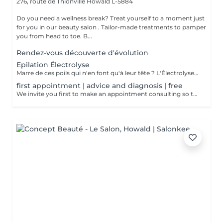
276, route de Thionville
Howald L-5884
Do you need a wellness break? Treat yourself to a moment just
for you in our beauty salon . Tailor-made treatments to pamper
you from head to toe. B...
Rendez-vous découverte d'évolution
Epilation Électrolyse
Marre de ces poils qui n'en font qu'à leur tête ? L'Électrolyse est l'unique méthode reconnue comme 100% définitive, poil par poil. Elle neutralise tout, même les poils blonds, blancs ou ceux que le laser a ratés. C'est précis, c'est permanent. Le prix s'ajuste à la minute : vous ne payez que le temps vraiment nécessaire.
first appointment | advice and diagnosis | free
We invite you first to make an appointment consulting so that we can make a detailed diagnosis! We will find together with you the appropriate solution so that your final hair removal is a success.