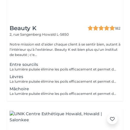
Beauty K
182
2, rue Sangenberg
Howald L-5850
Notre mission est d'aider chaque client à se sentir bien, autant à
l'intérieur qu'à l'extérieur. Beauty K est bien plus qu'un institut
de beauté ; c'e...
Entre sourcils
La lumière pulsée élimine les poils efficacement et permet de soigner les boutons de poils incarnés. ATTENTION - Ne pas mettre de crème et/ou de parfum sur la zone à épiler - Ne pas être sous traitement médicamenteux photo sensibilisant au moment de l'épilation
Lèvres
La lumière pulsée élimine les poils efficacement et permet de soigner les boutons de poils incarnés. ATTENTION - Ne pas mettre de crème et/ou de parfum sur la zone à épiler - Ne pas être sous traitement médicamenteux photo sensibilisant au moment de l'épilation
Mâchoire
La lumière pulsée élimine les poils efficacement et permet de soigner les boutons de poils incarnés. ATTENTION - Ne pas mettre de crème et/ou de parfum sur la zone à épiler - Ne pas être sous traitement médicamenteux photo sensibilisant au moment de l'épilation