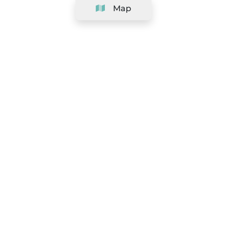
Map
Company
Support
Team
&
Careers
Information for salons
Legal
Exercise withdrawal right
Terms and conditions
Privacy Policy