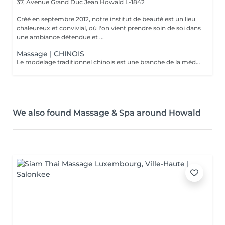
37, Avenue Grand Duc Jean
Howald L-1842
Créé en septembre 2012, notre institut de beauté est un lieu
chaleureux et convivial, où l'on vient prendre soin de soi dans
une ambiance détendue et ...
Massage | CHINOIS
Le modelage traditionnel chinois est une branche de la médecine traditionnelle chinoise, inspiré de l'acupuncture. Il est pratiqué en stimulant notamment les points d'acupuncture sur la totalité du corps, il vous procurera une sensation de bien-être en équilibrant les énergies et améliora les douleurs dorsales ainsi que l'évacuation du stress.
We also found Massage & Spa around Howald