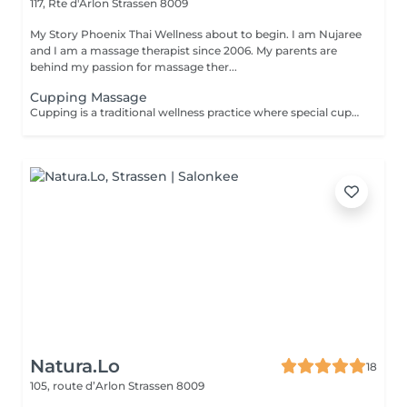
117, Rte d'Arlon
Strassen 8009
My Story Phoenix Thai Wellness about to begin. I am Nujaree
and I am a massage therapist since 2006. My parents are
behind my passion for massage ther...
Cupping Massage
Cupping is a traditional wellness practice where special cups are placed on the skin for a few minutes to create a gentle suction. This technique is designed to help release tension, promote deep relaxation, and enhance overall well-being, serving as a wonderful complement to a deep-tissue massage experience.
Natura.Lo
18
105, route d’Arlon
Strassen 8009