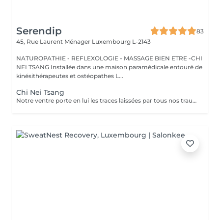
Serendip
83
45, Rue Laurent Ménager
Luxembourg L-2143
NATUROPATHIE - REFLEXOLOGIE - MASSAGE BIEN ETRE -CHI
NEI TSANG Installée dans une maison paramédicale entouré de
kinésithérapeutes et ostéopathes L...
Chi Nei Tsang
Notre ventre porte en lui les traces laissées par tous nos traumatismes et nos secrets les plus intimes. Le Chi Nei Tsang, branche du Qi Gong, consiste justement à masser en profondeur l'abdomen pour y libérer les énergies négatives." L'objectif de ce massage ? Libérer les blocages énergétiques, réduire les tensions et favoriser la circulation de l'énergie vitale, ou "chi", dans le corps. En médecine traditionnelle chinoise, le ventre est vu comme l'organe du pur et de l'impur, ce qui peut créer des blocages énergétiques. Cette méthode permet d'améliorer le bien-être général de notre corps et de notre esprit par la stimulation de points d'énergie. En plus d'agir sur les émotions, le massage peut également aider à détendre les muscles et à soulager les troubles digestifs comme les ballonnements, la constipation, les douleurs abdominales, Ne convient pas aux femme enceintes