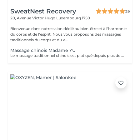
SweatNest Recovery
29
20, Avenue Victor Hugo
Luxembourg 1750
Bienvenue dans notre salon dédié au bien-être et à l'harmonie
du corps et de l'esprit. Nous vous proposons des massages
traditionnels du corps et du v...
Massage chinois Madame YU
Le massage traditionnel chinois est pratiqué depuis plus de 2 000 ans. Cette pratique ancestrale vise à libérer la circulation de l'énergie dans le corps. Différentes techniques permettent de rétablir une bonne santé, notamment le pétrissage, le roulement et la pression profonde appliquée sur des points précis. Le massage chinois contribue également au bien-être général grâce à des tapotements et des pressions le long des méridiens et des points d'acupuncture. Le massage chinois se pratique généralement à travers les vêtements ou un tissu, et nécessite le port de vêtements amples, souples et légers. Il est donc recommandé de porter une tenue confortable et ample (y compris les sous-vêtements). Le travail vise à aider chacun à atteindre un équilibre et un bien-être optimal. Chaque personne étant unique, la praticienne adapte ses techniques de massage aux besoins spécifiques de chacun. Le massage chinois: - débloque les méridiens et améliorer la circulation sanguine - harmonise les fonctions organiques - soulage les tensions musculaires - renforce le système immunitaire - lubrifie les articulations - détend le corps et l'esprit.