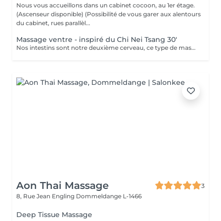
Nous vous accueillons dans un cabinet cocoon, au 1er étage.
(Ascenseur disponible) (Possibilité de vous garer aux alentours
du cabinet, rues parallèl...
Massage ventre - inspiré du Chi Nei Tsang 30'
Nos intestins sont notre deuxième cerveau, ce type de massage réorganise et redynamise vos organes. Moment de reconnexion avec soi. (Ne convient pas aux femmes enceintes, ni aux personnes ayant reçu une opération récente au niveau digestif) Chèque cadeau disponible (Montant de votre choix, celui-ci est à indiquer lors de votre demande)
Aon Thai Massage
3
8, Rue Jean Engling
Dommeldange L-1466
Deep Tissue Massage