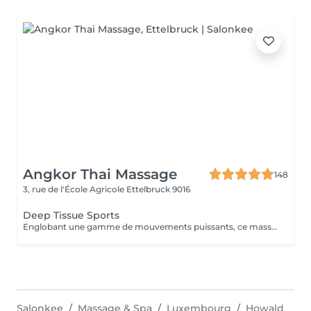
Angkor Thai Massage
148
3, rue de l'École Agricole
Ettelbruck 9016
Deep Tissue Sports
Englobant une gamme de mouvements puissants, ce massage revigorant combine un massage suédois classique avec des techniques de compression et de points de déclenchement pour réduire la douleur. Réchauffant le corps, il stimule les muscles des cuisses, des épaules, des bras et du dos. Idéal pour les sportifs et les personnes souffrant de tensions
Salonkee
Massage & Spa
Luxembourg
Howald