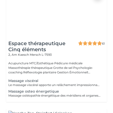
Espace thérapeutique
61
Cinq éléments
2, Am Kaesch
Mersch L-7593
Acupuncture MTC/Esthétique Pédicure médicale
Massothérapie thérapeutique Grotte de sel Psychologie-
coaching Réflexologie plantaire Gestion Émotionnell...
Massage viscéral
Le massage viscéral apporte un relâchement impressionnant de nombreuses tensions liées à la digestion et à certains maux de dos. Quels sont les bienfaits du massage viscéral ? > Une action apaisante, relaxante et déstressante. > Une paix intérieure intense. > Une régulation des tensions internes qui favorise l'homéostasie (capacité du corps à se guérir). > Une amélioration de notre état général grâce à une meilleure production et circulation du LCR (Liquide Céphalo-rachidien. > Une amélioration de la circulation énergétique entre le haut et la bas du corps.
Massage osteo énergetique
Massage ostéopathie énergétique des méridiens et organes. Blocage de l'auto-guérison et du mieux-être. Prise en charge phytotherapeutique associé.