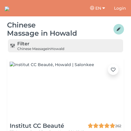
EN
Login
Chinese
Massage
in
Howald
Filter
Chinese Massage
in
Howald
Institut CC Beauté
262