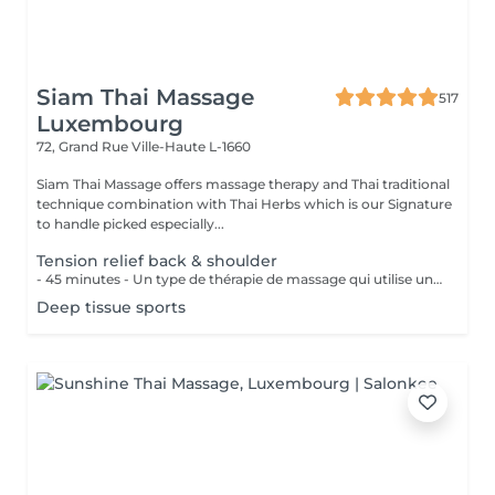
Siam Thai Massage
517
Luxembourg
72, Grand Rue
Ville-Haute L-1660
Siam Thai Massage offers massage therapy and Thai traditional
technique combination with Thai Herbs which is our Signature
to handle picked especially...
Tension relief back & shoulder
- 45 minutes - Un type de thérapie de massage qui utilise une pression ferme et des mouvements lents pour atteindre les couches les plus profondes du muscle. Il est utilisé pour les douleurs musculaires, raideur de la nuque et du haut du dos, les lombalgies et les jambes et épaules endolories.
Deep tissue sports