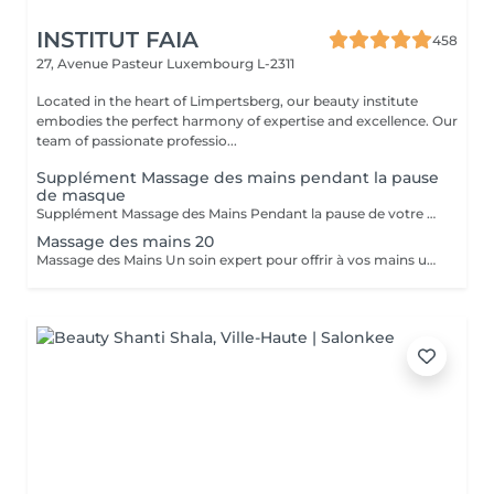
INSTITUT FAIA
458
27, Avenue Pasteur
Luxembourg L-2311
Located in the heart of Limpertsberg, our beauty institute
embodies the perfect harmony of expertise and excellence. Our
team of passionate professio...
Supplément Massage des mains pendant la pause
de masque
Supplément Massage des Mains Pendant la pause de votre masque, offrez-vous un massage des mains de 15 minutes. Un moment de pure détente qui libère les tensions, nourrit la peau et prolonge le bien-être. Un geste apprécié de nos clientes pour sublimer leur soin visage.
Massage des mains 20
Massage des Mains Un soin expert pour offrir à vos mains une véritable parenthèse de bien-être. Ce massage complet de 30 minutes dénoue les tensions, stimule la circulation et nourrit la peau en profondeur. Grâce à des manuvres enveloppantes et précises, il procure une sensation immédiate de légèreté et de relaxation. Idéal pour soulager les mains sollicitées au quotidien, améliorer la souplesse articulaire et apaiser l'esprit. Un moment de soin et d'attention, réalisé avec expertise, pour des mains douces, détendues et parfaitement ressourcées.