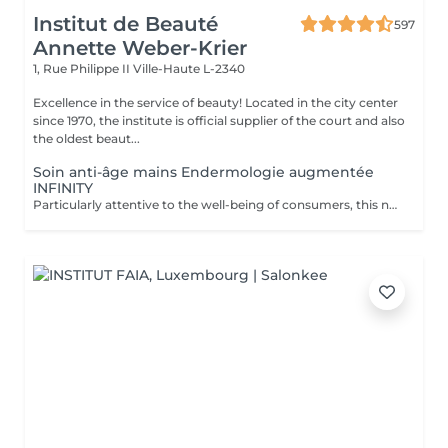
Institut de Beauté
597
Annette Weber-Krier
1, Rue Philippe II
Ville-Haute L-2340
Excellence in the service of beauty! Located in the city center
since 1970, the institute is official supplier of the court and also
the oldest beaut...
Soin anti-âge mains Endermologie augmentée
INFINITY
Particularly attentive to the well-being of consumers, this new exclusive LPG® protocol is the alliance of technicality, which is based on the patented technology of the CelluM6 Alliance® device and sensoriality for immediate and lasting effectiveness on the body. And this, thanks to a succession of maneuvers carried out both by the Alliance® treatment head, the application of a mask and by the hands of the practitioner