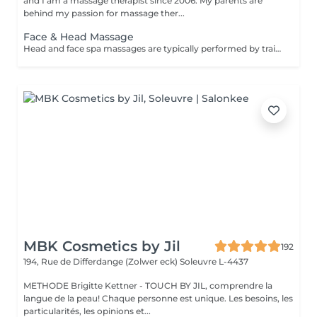
and I am a massage therapist since 2006. My parents are
behind my passion for massage ther...
Face & Head Massage
Head and face spa massages are typically performed by trained professionals in spa or wellness centers, providing a range of benefits including deep stress relief, a refreshed and revitalized feeling, eased muscle tightness, and enhanced skin health.
MBK Cosmetics by Jil
192
194, Rue de Differdange (Zolwer eck)
Soleuvre L-4437
METHODE Brigitte Kettner - TOUCH BY JIL, comprendre la
langue de la peau! Chaque personne est unique. Les besoins, les
particularités, les opinions et...