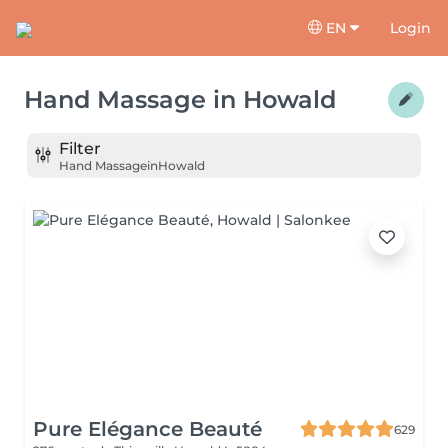
EN
Login
Hand Massage
in
Howald
Filter
Hand Massage
in
Howald
Pure Elégance Beauté
629