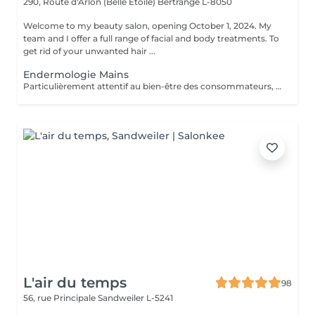
290, Route d'Arlon (Belle Etoile)
Bertrange L-8050
Welcome to my beauty salon, opening October 1, 2024. My
team and I offer a full range of facial and body treatments. To
get rid of your unwanted hair ...
Endermologie Mains
Particulièrement attentif au bien-être des consommateurs, ce nouveau protocole exclusif LPG® est l'alliance de la technicité, qui s'appuie sur la technologie brevetée de l'appareil CelluM6 Alliance® et de la sensorialité pour une efficacité immédiate et durable sur le corps. Et ce, grâce à une succession de manoeuvres réalisées à la fois par la tête de soin Alliance®, l'application d'un masque et par les mains du praticien.
L'air du temps
98
56, rue Principale
Sandweiler L-5241