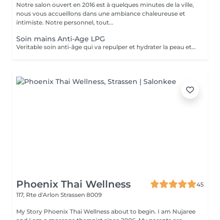
Notre salon ouvert en 2016 est à quelques minutes de la ville,
nous vous accueillons dans une ambiance chaleureuse et
intimiste. Notre personnel, tout...
Soin mains Anti-Age LPG
Veritable soin anti-âge qui va repulper et hydrater la peau et atténuer les taches. Nettoyage, gommage, massage mécanique, gants avec principes actifs. Les mains sont toujours exposées à l'air et sont sujettes à un vieillissement plus rapides de la peau.NOUS AVONS LA DERNIERE MACHINE LPG DE 2025 LPG INFINITY, ENCORE PLUS DE RESULTAT
Phoenix Thai Wellness
45
117, Rte d'Arlon
Strassen 8009
My Story Phoenix Thai Wellness about to begin. I am Nujaree