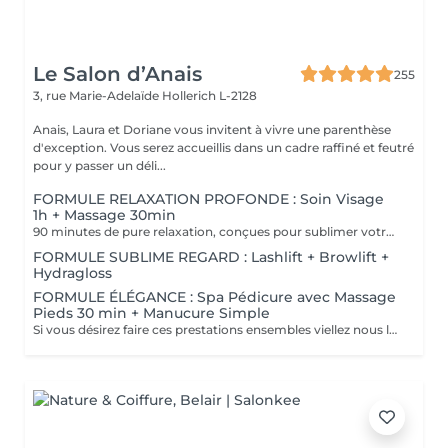
Le Salon d’Anais
255
3, rue Marie-Adelaïde
Hollerich L-2128
Anais, Laura et Doriane vous invitent à vivre une parenthèse
d'exception. Vous serez accueillis dans un cadre raffiné et feutré
pour y passer un déli...
FORMULE RELAXATION PROFONDE : Soin Visage
1h + Massage 30min
90 minutes de pure relaxation, conçues pour sublimer votre peau tout en relâchant les tensions du corps. Une Tisane détox vous sera offerte pour prolonger cet instant de douceur.
FORMULE SUBLIME REGARD : Lashlift + Browlift +
Hydragloss
FORMULE ÉLÉGANCE : Spa Pédicure avec Massage
Pieds 30 min + Manucure Simple
Si vous désirez faire ces prestations ensembles viellez nous le préciser en note lors de votre réservation. Un supplément vous sera demander si vous souhaiter un vernis simple ou semi-permanent.