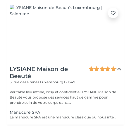
LYSIANE Maison de
147
Beauté
5, rue des Frênes
Luxembourg L-1549
Véritable lieu raffiné, cosy et confidentiel. LYSIANE Maison de
Beauté vous propose des services haut de gamme pour
prendre soin de votre corps dans ...
Manucure SPA
La manucure SPA est une manucure classique ou nous intégrons un gommage afin d'exfolier la peau pour la rendre plus douce avant d'appliquer un masque pour un soin profond. Aucun vernis ne sera appliqué à la fin du traitement.