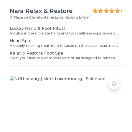
Nara Relax & Restore
3
7, Place de Clairefontaine
Luxembourg L-1341
Luxury Hand & Foot Ritual
Indulge in the ultimate hand and foot wellness experience designed to leave your skin feeling soft, nourished, and beautifully refreshed. Foot Treatment (45 min) Foot Spa Foot Scrub Foot Massage Warm Paraffin Treatment Hand Treatment (30 min) Hand Scrub Hand Massage Warm Paraffin Treatment This luxurious treatment combines exfoliation, massage, and the soothing warmth of paraffin to soften the skin, promote relaxation, and provide lasting comfort for tired hands and feet.
Head Spa
A deeply relaxing treatment focused on the scalp, head, neck, and overall well-being. Gentle massage techniques help relieve tension, stimulate circulation, and promote a soothing sense of relaxation while nourishing the scalp and hair. The treatment includes a relaxing scalp massage, hair wash, and blow dry. Ideal for reducing stress, easing tension, and enjoying a moment of complete relaxation.
Relax & Restore Foot Spa
Treat your feet to a complete care ritual designed to refresh, soften, and restore comfort. This treatment combines a soothing foot soak, exfoliating scrub, nourishing mask, paraffin treatment, and relaxing foot massage to leave your feet feeling smooth, refreshed, and revitalised. Ideal for tired feet in need of extra care and attention.