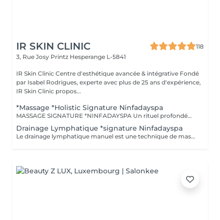
IR SKIN CLINIC
118
3, Rue Josy Printz
Hesperange L-5841
IR Skin Clinic Centre d'esthétique avancée & intégrative Fondé
par Isabel Rodrigues, experte avec plus de 25 ans d'expérience,
IR Skin Clinic propos...
*Massage *Holistic Signature Ninfadayspa
MASSAGE SIGNATURE *NINFADAYSPA Un rituel profondément personnalisé alliant relaxation, rééquilibrage énergétique et lâcher-prise absolu. Chaque soin débute par un rituel de bienvenue évoluant au fil des saisons, accompagné d'un voyage olfactif sensoriel pensé pour harmoniser le corps et l'esprit. Le massage intègre également le versement coréen, réalisé tout au long du soin, pour favoriser une détente profonde et une reconnexion intérieure. Inspiré des philosophies Yin & Yang, de la respiration consciente et de la méditation, ce massage signature associe fluidité, assouplissement et gestuelles enveloppantes afin de rééquilibrer les énergies et procurer un véritable état de sérénité. Une expérience holistique exclusive signée NINFADAYSPA.
Drainage Lymphatique *signature Ninfadayspa
Le drainage lymphatique manuel est une technique de massage destinée à stimuler la circulation lymphatique et à détoxiquer l' organisme. *Tous ces massages avec signature NINFADAYSPA: sont un travail sur le flux énergétique, l'équilibre du corps et de l'esprit, Yin Yang, le zen et la méditation, respiration, assouplissement et relaxation absolue.