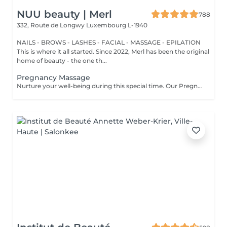
NUU beauty | Merl
788
332, Route de Longwy
Luxembourg L-1940
NAILS - BROWS - LASHES - FACIAL - MASSAGE - EPILATION
This is where it all started. Since 2022, Merl has been the original
home of beauty - the one th...
Pregnancy Massage
Nurture your well-being during this special time. Our Pregnancy Massage is a gentle, relaxing treatment designed to reduce muscle tension, improve circulation, and ease discomfort commonly experienced during pregnancy. Soft, flowing techniques and comfortable side-lying positioning provide deep relaxation without placing pressure on the abdomen. Hypoallergenic, unscented oils are used to care for sensitive skin and maintain comfort throughout the session. This massage helps relieve tension in the lower back and shoulders, reduces swelling and heaviness in the legs, improves overall circulation, and promotes a sense of ease and balance in the body. This treatment is performed only with the approval of your doctor.