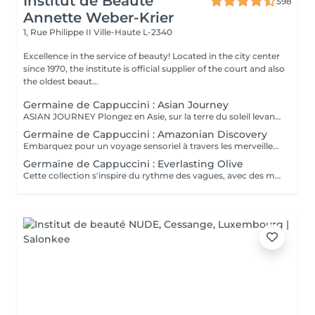
Institut de Beauté
598
Annette Weber-Krier
1, Rue Philippe II
Ville-Haute L-2340
Excellence in the service of beauty! Located in the city center
since 1970, the institute is official supplier of the court and also
the oldest beaut...
Germaine de Cappuccini : Asian Journey
ASIAN JOURNEY Plongez en Asie, sur la terre du soleil levant, où chaque détail est conçu pour offrir harmonie et équilibre grâce à des soins exclusifs qui capturent l'esprit zen des anciens rituels japonais, infusés avec l'essence culturelle et cérémonielle du thé. La collection présente un parfum neuro-scientifiquement prouvé qui favorise l'harmonie et l'équilibre entre le corps et l'esprit. Des notes lactées enveloppantes s'associent à des bois crémeux sophistiqués et à des fruits exotiques. ACTIMOOD PROGRAM® : WELLBEINGMATCHA RENEWAL EXFOLIATION POUR LE CORPS Rituel d'exfoliation conçu pour révéler une peau douce et radieuse. Une formule exclusive à effet antioxydant qui enveloppe le corps d'une étreinte nourrissante et transformatrice. La caresse de sa texture gel extraordinaire permet une exfoliation aussi efficace qu'agréable. SERENITY SANCTUARY MASSAGE CORPOREL Inspiré du Shiatsu, une technique millénaire originaire du Japon, ce massage à effet relaxant vise à harmoniser le rythme naturel du corps en travaillant les méridiens énergétiques. La texture douce du lait de massage facilite le traitement, garantissant une glisse douce et agréable, tout en vous plongeant dans une atmosphère de profonde sérénité. ZEN CEREMONY RITUEL Conçu pour harmoniser le corps et l'esprit, ce rituel corporel associe la préparation et le soin de la peau à la philosophie orientale de l'équilibre holistique. Inspiré par le travail des méridiens énergétiques, il favorise un sentiment de bien-être total et profond.
Germaine de Cappuccini : Amazonian Discovery
Embarquez pour un voyage sensoriel à travers les merveilles de l'Amérique du Sud, où chaque soin capture la richesse de ses paysages et vous invite à découvrir ses ingrédients exotiques, récoltés de manière durable. La collection présente un parfum neuro-scientifiquement prouvé qui aide à augmenter la sensation d'énergie avec une combinaison de fruits tropicaux épicés. ACTIMOOD PROGRAM® : ENERGY VIVID AWAKENING-SOIN VISAGE Inspirée des secrets de beauté de l'Amazonie, cette expérience sensorielle associe une sélection minutieuse d'ingrédients exotiques qui réveillent la vitalité du visage. Dès les premiers instants, le rituel cérémoniel oriente les sens vers un paradis de calme et de sérénité, de connexion avec la nature, tandis que la peau vibre et se transforme.BIENFAITS Soin de la peau, douceur et hydratation* intense. Rajeunissement et amélioration de la texture de la peau. Le soin apporte une sensation de calme et de détente qui combat le stress. VITALITY RENEWAL-EXFOLIATION CORPORELLE Rituel d'exfoliation conçu pour révéler une peau douce et radieuse. Grâce à une synergie d'ingrédients de la plus haute qualité combinée à une technique évocatrice, ce beurre à la texture fondante ne renouvelle pas seulement la peau, mais procure également une sensation de revitalisation de l'âme. BLOOM SENSATION-MASSAGE CORPOREL Inspiré du massage holistique et énergétique « Lomi Lomi », ce nectar à base gélifiée se transforme en une huile luxueuse au contact de la peau, idéale pour être travaillée avec les mains et les avant-bras tout en enveloppant les sens d'une aura de bien-être total. VIBRANT REBIRTH-RITUEL Conçu pour harmoniser le corps et l'esprit, ce rituel corporel offre une expérience complète de soin et de préparation de la peau. Grâce à l'énergie vibrante de la nature, il favorise un profond sentiment de renaissance et d'éveil d'une nouvelle vitalité de la peau. RAINFOREST HARMONY-RITUEL Inspirés par l'étreinte de la Terre Mère, les savoirs anciens se mêlent à des techniques innovantes, créant une mosaïque de soins qui enveloppent le corps et l'esprit. Un rituel transformateur qui associe un soin du visage revitalisant à un massage énergisant, garantissant une expérience d'harmonie et de bien-être.
Germaine de Cappuccini : Everlasting Olive
Cette collection s'inspire du rythme des vagues, avec des mouvements longs et fluides qui imitent le rythme de la mer touchant le rivage. Chaque mouvement s'adapte au corps dans des mouvements ondulants, créant une expérience sensorielle profonde qui : Réduit le stress et libère les tensions musculaires. L'apport en oxygène s'améliore et les tissus sont revitalisés.