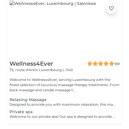
Wellness4Ever
169
73, route d'Arlon
Luxembourg L-1140
Welcome to Wellness4Ever, serving Luxembourg with the
finest selection of luxurious massage therapy treatments. From
back massage and candle massage t...
Relaxing Massage
Designed to provide you with maximum relaxation, this massage relieves tension and improves circulation, flooding your body with peace and tranquility.
Private spa
Welcome to our private spa! Our spa is designed to provide you with a relaxing and rejuvenating experience. We offer a package for two people for 2000 euro, which includes access to our luxurious facilities and services. Your package includes: Hammam: Our traditional Turkish bath will leave you feeling refreshed and revitalized. The steamy environment is perfect for relaxing and detoxifying your skin. Sauna: Our sauna will help you sweat out any toxins in your body and relieve muscle tension. Jacuzzi: Our spacious Jacuzzi is the perfect place to unwind and soak in warm, bubbly water. Towels: We provide high-quality towels for your convenience and comfort during your visit. Purified water with fruits: Stay hydrated with our purified water infused with fresh fruits. Bottle of Champagne: Sip on a complimentary bottle of champagne as you relax in our spa. Two one-hour massages: Our experienced massage therapists will provide you with a soothing massage to help release any tension and leave you feeling completely relaxed. Our private spa is the perfect place to escape from the stresses of everyday life and indulge in some much-needed pampering. We ensure that your visit will be an unforgettable experience. Feel free to contact us for more information and / or to book: infowellness4ever@gmail.com