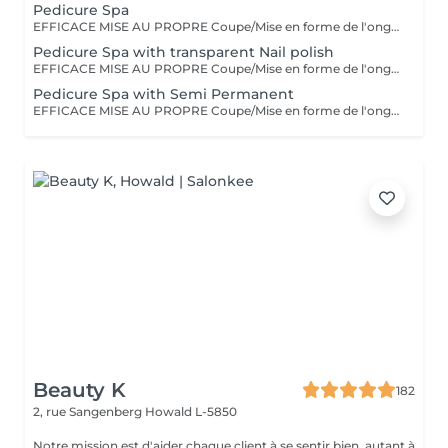
Pedicure Spa
EFFICACE MISE AU PROPRE Coupe/Mise en forme de l'ongle/retrait des cuticules/retrait des callosités/peeling/gommage/crème La pédicure classique est une pédicure simple complète et efficace elle est parfaite pour entretenir vos pieds tout au long de l'année.
Pedicure Spa with transparent Nail polish
EFFICACE MISE AU PROPRE Coupe/Mise en forme de l'ongle/retrait des cuticules/retrait des callosités/peeling/gommage/crème La pédicure classique est une pédicure simple complète et efficace elle est parfaite pour entretenir vos pieds tout au long de l'année.
Pedicure Spa with Semi Permanent
EFFICACE MISE AU PROPRE Coupe/Mise en forme de l'ongle/retrait des cuticules/retrait des callosités/peeling/gommage/crème La pédicure classique est une pédicure simple complète et efficace elle est parfaite pour entretenir vos pieds tout au long de l'année.
Beauty K
182
2, rue Sangenberg
Howald L-5850
Notre mission est d'aider chaque client à se sentir bien, autant à