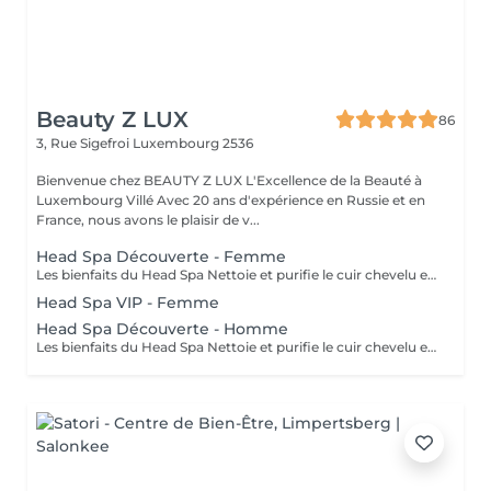
Beauty Z LUX
86
3, Rue Sigefroi
Luxembourg 2536
Bienvenue chez BEAUTY Z LUX L'Excellence de la Beauté à
Luxembourg Villé Avec 20 ans d'expérience en Russie et en
France, nous avons le plaisir de v...
Head Spa Découverte - Femme
Les bienfaits du Head Spa Nettoie et purifie le cuir chevelu en profondeur. Stimule la circulation sanguine et favorise la pousse des cheveux. Relâche les tensions du cuir chevelu, de la nuque et des épaules. Offre une relaxation profonde, réduit le stress et apaise l'esprit. Rend les cheveux plus brillants, légers et revitalisés. Résultat : un cuir chevelu sain, des cheveux éclatants et une sensation de bien-être total. Le soin commence par un diagnostic rapide du cuir chevelu afin de choisir les produits adaptés. Ensuite, vous vous installez confortablement, et un massage relaxant du cuir chevelu, de la nuque et des épaules est réalisé avec des gestes doux et apaisants. Un nettoyage en profondeur et une hydratation sont appliqués pour purifier et nourrir le cuir chevelu. Tout au long du soin, vous ressentez une détente totale, et à la fin vos cheveux sont légers, brillants et revitalisés. The Benefits of a Head Spa Deeply cleanses and purifies the scalp. Stimulates blood circulation and encourages healthy hair growth. Releases tension in the scalp, neck, and shoulders. Provides deep relaxation, reduces stress, and calms the mind. Leaves hair shinier, lighter, and revitalized. Result: a healthy scalp, radiant hair, and a complete sense of well-being. The treatment starts with a quick scalp analysis to select the right products for your needs. You then lie back comfortably while enjoying a relaxing massage of the scalp, neck, and shoulders with gentle, soothing movements. A deep cleansing and hydration ritual is applied to purify and nourish the scalp. Throughout the session, you experience total relaxation, and afterwards your hair feels light, shiny, and revitalized.
Head Spa VIP - Femme
Head Spa Découverte - Homme
Les bienfaits du Head Spa Nettoie et purifie le cuir chevelu en profondeur.Stimule la circulation sanguine et favorise la pousse des cheveux. Relâche les tensions du cuir chevelu, de la nuque et des épaules. Offre une relaxation profonde, réduit le stress et apaise l'esprit. Rend les cheveux plus brillants, légers et revitalisés. Résultat : un cuir chevelu sain, des cheveux éclatants et une sensation de bien-être total. Le soin commence par un diagnostic rapide du cuir chevelu afin de choisir les produits adaptés. Ensuite, vous vous installez confortablement, et un massage relaxant du cuir chevelu, de la nuque et des épaules est réalisé avec des gestes doux et apaisants. Un nettoyage en profondeur et une hydratation sont appliqués pour purifier et nourrir le cuir chevelu. Tout au long du soin, vous ressentez une détente totale, et à la fin vos cheveux sont légers, brillants et revitalisés. The Benefits of a Head Spa Deeply cleanses and purifies the scalp. Stimulates blood circulation and encourages healthy hair growth. Releases tension in the scalp, neck, and shoulders. Provides deep relaxation, reduces stress, and calms the mind. Leaves hair shinier, lighter, and revitalized. Result: a healthy scalp, radiant hair, and a complete sense of well-being. The treatment starts with a quick scalp analysis to select the right products for your needs. You then lie back comfortably while enjoying a relaxing massage of the scalp, neck, and shoulders with gentle, soothing movements. A deep cleansing and hydration ritual is applied to purify and nourish the scalp. Throughout the session, you experience total relaxation, and afterwards your hair feels light, shiny, and revitalized.