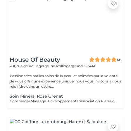
House Of Beauty
48
291, rue de Rollingergrund
Rollingergrund L-2441
Passionnées par les soins de la peau et animées par la volonté
de vous offrir une expérience unique, nous vous invitons à nous
rejoindre dans un cadre...
Soin Minéral Rose Grenat
Gommage+Massage+Enveloppement L'association Pierre de Grenat, Cranberry et Framboise pour une enveloppement régénérant. Sous l'effet de ce précieux cocktail d'actifs anti-âge, vous savourez un moment unique. Votre peau est tonique, lisse, régénérée et protégée des agressions extérieurs.