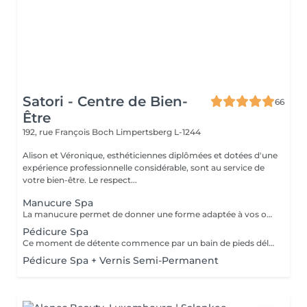
Satori - Centre de Bien-
66
Être
192, rue François Boch
Limpertsberg L-1244
Alison et Véronique, esthéticiennes diplômées et dotées d'une
expérience professionnelle considérable, sont au service de
votre bien-être. Le respect...
Manucure Spa
La manucure permet de donner une forme adaptée à vos ongles grâce au limage. Elle permet aussi de nettoyer et d'embellir vos ongles et vos cuticules pour un rendu net et soigné. Version humide avec trempage et/ou sèche avec les différents embouts adaptés selon besoins. Un gommage exfoliant suivi d'un masque hydratant permettront de compléter ce moment de détente avec un petit massage des mains. Une finition de base transparente sera appliquée si vous le souhaitez.
Pédicure Spa
Ce moment de détente commence par un bain de pieds délassant. Ce soin permet de retrouver des pieds propres, doux et soignés. La pédicure Spa comprend l'entretien des ongles, le travail des cuticules et du contour de l'ongle ainsi que des callosités. Un gommage suivi d'un masque hydratant et d'un petit massage des pieds complètent cette prestation. Une base transparente pourra être appliquée en fin de soin si vous le souhaitez.
Pédicure Spa + Vernis Semi-Permanent