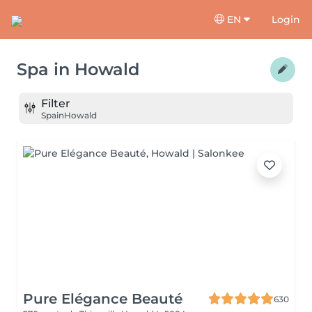
EN
Login
Spa
in
Howald
Filter
Spa
in
Howald
Pure Elégance Beauté
630