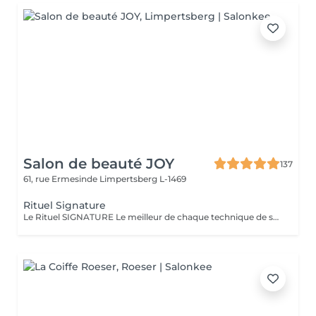
Salon de beauté JOY
137
61, rue Ermesinde
Limpertsberg L-1469
Rituel Signature
Le Rituel SIGNATURE Le meilleur de chaque technique de soin pour apporter un profond bien-être à l'ensemble du corps. Textures et fragrances personnalisées, un soin façonné sur-mesure. Le rituel signature est un soin très complet qui apporte à la peau une hydratation intense grâce au gommage modelant, associé à un large choix d'essences d'estime utilisé lors d'un modelage relaxant aux mouvements lents, fluides, enveloppants et harmonieux. Il procure une détente profonde et surtout une harmonisation globale de tout l'être.