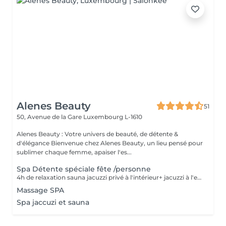
Alenes Beauty
51
50, Avenue de la Gare
Luxembourg L-1610
Alenes Beauty : Votre univers de beauté, de détente &
d'élégance Bienvenue chez Alenes Beauty, un lieu pensé pour
sublimer chaque femme, apaiser l'es...
Spa Détente spéciale fête /personne
4h de relaxation sauna jacuzzi privé à l'intérieur+ jacuzzi à l'extérieur +terrasse avec brasero+ gommage corps + massage relaxant + repas (max 10 pers.) prix par pers. Spécial pour anniversaire, enterrement de vie de jeunes filles, familial ex...
Massage SPA
Spa jaccuzi et sauna