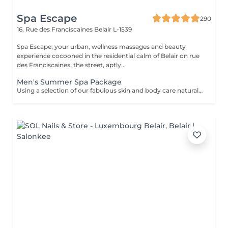
Spa Escape
290
16, Rue des Franciscaines
Belair L-1539
Spa Escape, your urban, wellness massages and beauty
experience cocooned in the residential calm of Belair on rue
des Franciscaines, the street, aptly...
Men's Summer Spa Package
Using a selection of our fabulous skin and body care natural and organic products, we provide you with a Kanzu foot bath and massage while you sip on a thyme and cucumber Sparkling Water concoction (optional). Then feel the tension and stress melt away from your face, neck, shoulders and scalp as you lay back and experience an upper body massage followed by an intoxicating, hot-towel face treatment ending with a calming hair and scalp massage.