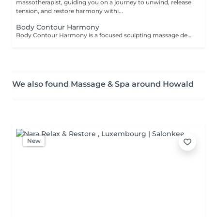
massotherapist, guiding you on a journey to unwind, release
tension, and restore harmony withi...
Body Contour Harmony
Body Contour Harmony is a focused sculpting massage designed to support the body's natural shape, boost circulation, and enhance the feeling of lightness and flow. Using firm, rhythmical techniques, this treatment targets areas of stagnation or puffiness to help define contours, stimulate detox pathways, and promote smoother skin texture. More than just a physical treatment, this session is a mindful ritual that brings awareness to the body, helping you reconnect with your form through intention, breath, and therapeutic touch. Ideal for those seeking both visible results and a deeper sense of balance, embodiment, and harmony.
We also found Massage & Spa around Howald
New