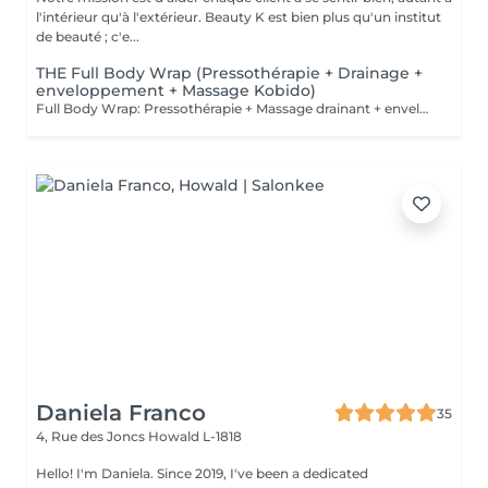
l'intérieur qu'à l'extérieur. Beauty K est bien plus qu'un institut
de beauté ; c'e...
THE Full Body Wrap (Pressothérapie + Drainage +
enveloppement + Massage Kobido)
Full Body Wrap: Pressothérapie + Massage drainant + enveloppement + Massage facial Kobido: Le soin Full Body Wrap offre une expérience de bien-être intégrale, combinant les techniques de Massage Drainant, d'Enveloppement Corporel, de Pressothérapie, et de Massage Facial Kobido. Ce parcours complet est idéal pour ceux qui cherchent à revitaliser leur corps et visage tout en bénéficiant d'une relaxation profonde et d'un traitement esthétique et détoxifiant. Déroulement du Soin : 1. Massage Drainant : Le soin commence par un massage drainant qui stimule la circulation lymphatique, aide à réduire la rétention d'eau et prépare le corps pour l'enveloppement. Ce massage cible les zones susceptibles d'accumuler des toxines, facilitant leur élimination. 2. Enveloppement Corporel : Après le massage, un enveloppement corporel à base d'actifs naturels tels que des algues, de la boue ou de l'argile est appliqué. Cet enveloppement aide à infuser la peau de nutriments essentiels et intensifie la détoxification. 3. Pressothérapie : Le client passe ensuite dans la pressothérapie où la chaleur favorise une transpiration profonde, amplifiant l'effet des actifs de l'enveloppement tout en stimulant le système lymphatique et circulatoire. 4. Massage Facial Kobido (45 minutes) : Pour conclure le soin, un massage facial Kobido est pratiqué, durant lequel des techniques traditionnelles japonaises sont utilisées pour stimuler et rajeunir la peau du visage. Ce massage est réputé pour ses effets liftants et ses bienfaits sur la qualité de la peau, procurant éclat et fermeté. Bienfaits du Full Body Wrap : Détoxification Intensive : La combinaison du massage, de l'enveloppement et de la pressothérapie offre une purification en profondeur, aidant à éliminer les toxines accumulées dans le corps. Amélioration de la Circulation : Le massage drainant et la chaleur de la pressothérapie stimulent la circulation sanguine et lymphatique, favorisant une meilleure santé générale et une réduction de la cellulite. Effet Raffermissant et Tonifiant : L'enveloppement et la pressothérapie aident à tonifier et raffermir la peau, tandis que le Kobido cible les signes de vieillissement du visage, apportant un effet anti-âge naturel. Relaxation Profonde : Chaque étape du soin est conçue pour relaxer profondément, réduisant le stress et améliorant la qualité du sommeil. Ce soin est parfait pour ceux qui cherchent un traitement complet du corps et du visage, offrant des résultats visibles et une expérience de détente profonde.
Daniela Franco
35
4, Rue des Joncs
Howald L-1818
Hello! I'm Daniela. Since 2019, I've been a dedicated