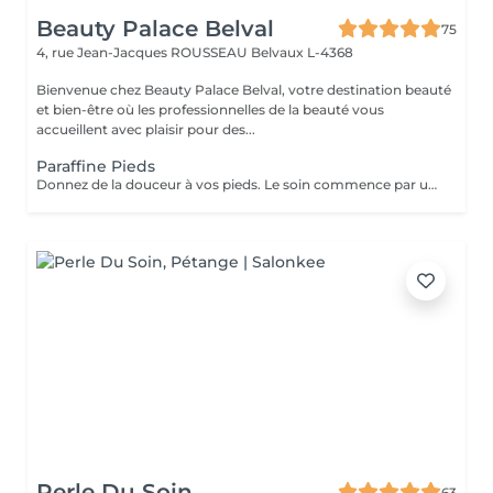
Beauty Palace Belval
75
4, rue Jean-Jacques ROUSSEAU
Belvaux L-4368
Bienvenue chez Beauty Palace Belval, votre destination beauté
et bien-être où les professionnelles de la beauté vous
accueillent avec plaisir pour des...
Paraffine Pieds
Donnez de la douceur à vos pieds. Le soin commence par un gommage de la demi-jambe et des pieds, puis avec un grand pinceau la spécialiste de beauté applique la paraffine chaude sur chaque pieds, ce masque va poser environ 15 min, puis vient le moment de la détente: le modelage des pieds, relaxation suprême. Résultat des pieds doux comme une peau de bébé.
Perle Du Soin
63