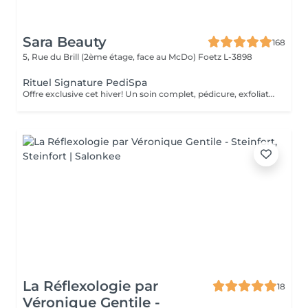
Sara Beauty
168
5, Rue du Brill (2ème étage, face au McDo)
Foetz L-3898
Rituel Signature PediSpa
Offre exclusive cet hiver! Un soin complet, pédicure, exfoliation et masque nourrissant et bain à remous pour une douceur absolue. Un moment cocooning, réconfortant, idéal pour l'hiver. La version avec pause de semi permanent pour des pieds soignés est éclatant tout l'hiver
La Réflexologie par
18
Véronique Gentile -