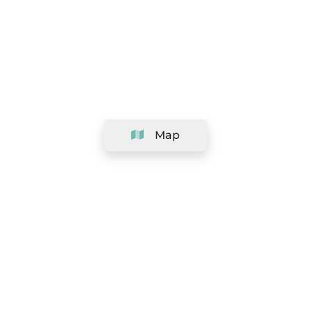
Map
Company
Support
Team
&
Careers
Information for salons