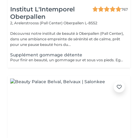
Institut L'Intemporel
767
Oberpallen
2, Arelerstrooss (Pall Center)
Oberpallen L-8552
Découvrez notre institut de beauté à Oberpallen (Pall Center),
dans une ambiance empreinte de sérénité et de calme, prêt
pour une pause beauté hors du...
Supplément gommage détente
Pour finir en beauté, un gommage sur et sous vos pieds. Egalement entre les orteils. Pour une meilleure pénétration de la crème pieds. Uniquement avec un service de beauté des pieds / pédicurie effectué à l institut le même jour .