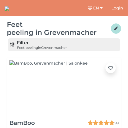
EN
Login
Feet
peeling
in
Grevenmacher
Filter
Feet peeling
in
Grevenmacher
BamBoo
99