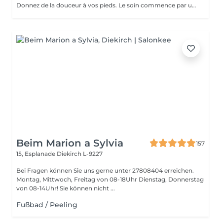
Donnez de la douceur à vos pieds. Le soin commence par un gommage de la demi-jambe et des pieds, puis avec un grand pinceau la spécialiste de beauté applique la paraffine chaude sur chaque pieds, ce masque va poser environ 15 min, puis vient le moment de la détente: le modelage des pieds, relaxation suprême. Résultat des pieds doux comme une peau de bébé.
Beim Marion a Sylvia
157
15, Esplanade
Diekirch L-9227
Bei Fragen können Sie uns gerne unter 27808404 erreichen.
Montag, Mittwoch, Freitag von 08-18Uhr Dienstag, Donnerstag
von 08-14Uhr! Sie können nicht ...
Fußbad / Peeling