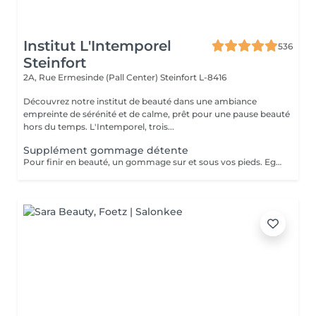
Institut L'Intemporel
536
Steinfort
2A, Rue Ermesinde (Pall Center)
Steinfort L-8416
Découvrez notre institut de beauté dans une ambiance
empreinte de sérénité et de calme, prêt pour une pause beauté
hors du temps. L'Intemporel, trois...
Supplément gommage détente
Pour finir en beauté, un gommage sur et sous vos pieds. Egalement entre les orteils. Pour une meilleure pénétration de la crème pieds. Uniquement avec un service de beauté des pieds / pédicure effectué à l'institut le même jour.