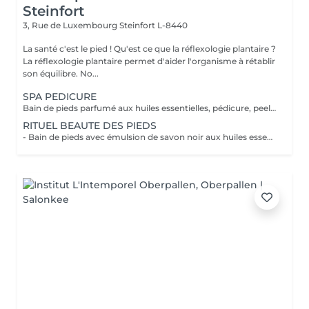
Steinfort
3, Rue de Luxembourg
Steinfort L-8440
La santé c'est le pied ! Qu'est ce que la réflexologie plantaire ?
La réflexologie plantaire permet d'aider l'organisme à rétablir
son équilibre. No...
SPA PEDICURE
Bain de pieds parfumé aux huiles essentielles, pédicure, peeling au sel senteur orientale, masque chaussettes, massage au beurre de karité
RITUEL BEAUTE DES PIEDS
- Bain de pieds avec émulsion de savon noir aux huiles essentielles méthode traditionnel marocaine - Gommage au sel senteur orientale - Collagène masque/chaussettes - Massage des pieds relaxant et défatigant activant ainsi la circulation sanguine et libérant toute les tensions au beurre de karité