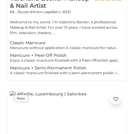
& Nail Artist
69, , Route d'Arlon
capellen L-8310
Welcome to my world. I'm Valentina Becker, a professional
Makeup & Nail Artist. For over 13 years, I have worked across
film, television, theatre, ...
Classic Manicure
Manucure-without application A classic manicure for naturally beautiful, well-groomed hands. The treatment includes nail shaping, cuticle care, light buffing if needed, followed by nourishing cuticle oil and a moisturizing hand cream. This service does not include an application
Manicure + Peel-Off Polish
Enjoy a classic manicure finished with a Peel-Off polish application. This innovative system provides a glossy, long-lasting finish. Cured under an LED lamp, the polish is instantly dry, so there is no smudging, no dents, and no marks after your appointment. I do not use traditional nail polish because Peel-Off systems are gentler on natural nails, have less odour, last longer, and can be removed more gently.
Manicure + Semi-Permanent Polish
A classic manicure finished with a semi-permanent polish. Ideal for those who want glossy, well-groomed and durable nails for around 2 to 3 weeks. Semi-permanent polish must be professionally removed or renewed in the salon.
New