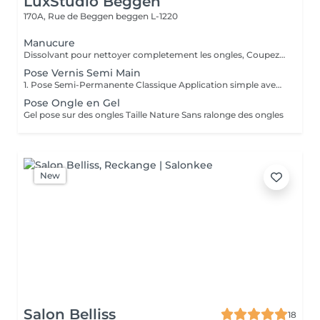
LuxStudio Beggen
170A, Rue de Beggen
beggen L-1220
Manucure
Dissolvant pour nettoyer completement les ongles, Coupez et Modelez les ongles avec une lime, Mouillez les mains quelques minutes pour ramollir les cuticules, Pousses les Cuticules avec batone pour repousser doucement vers l'arrière et coupez les excès, Hydratez les Mains avec crème et les cuticules pour maintenir la peau douce, Appliquez une base transparent pour protéger les ongles. Attendez suffisamment de tempos pour sèche.
Pose Vernis Semi Main
1. Pose Semi-Permanente Classique Application simple avec une fine couche de base. Idéale pour celles qui souhaitent de la couleur, de la brillance et un léger renfort. Tenue moyenne 2 semaines. 2. Pose Semi + Renfort Combinaison d'une base classique avec une couche de renfort. Offre une meilleure résistance que le semi-permanent classique, parfaite pour les ongles naturels. Moyenne Tenue de 2 à 3 semaines. 3. Pose Semi + Fiber Ultra Base classique combinée à un gel enrichi en fibres, idéale pour les ongles fragiles ou nécessitant un renforcement supplémentaire. Tenue Moyenne 3 à 4 semaines.
Pose Ongle en Gel
Gel pose sur des ongles Taille Nature Sans ralonge des ongles
New
Salon Belliss
18