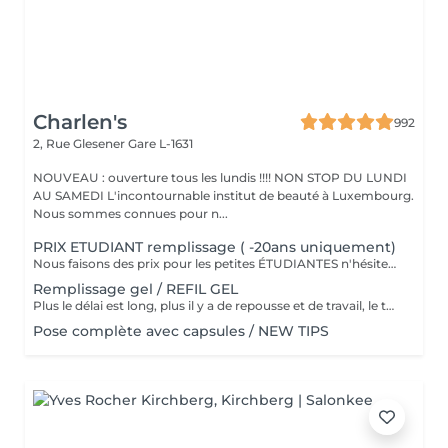
Charlen's
992
2, Rue Glesener
Gare L-1631
NOUVEAU : ouverture tous les lundis !!!! NON STOP DU LUNDI
AU SAMEDI L'incontournable institut de beauté à Luxembourg.
Nous sommes connues pour n...
PRIX ETUDIANT remplissage ( -20ans uniquement)
Nous faisons des prix pour les petites ÉTUDIANTES n'hésitez pas a passer
Remplissage gel / REFIL GEL
Plus le délai est long, plus il y a de repousse et de travail, le tarif s'adapte donc au temps écoulé depuis votre dernier rendez-vous. Merci de choisir le remplissage adapté
Pose complète avec capsules / NEW TIPS