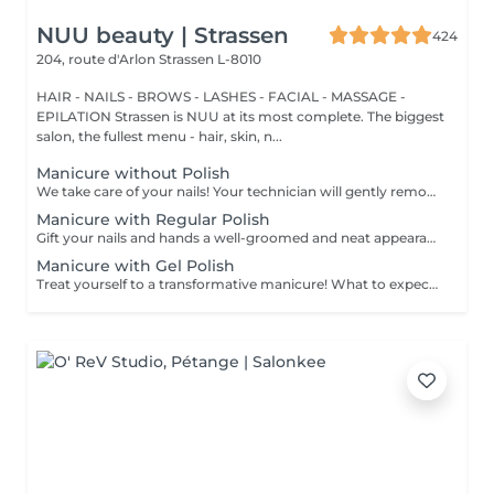
NUU beauty | Strassen
424
204, route d'Arlon
Strassen L-8010
HAIR - NAILS - BROWS - LASHES - FACIAL - MASSAGE -
EPILATION Strassen is NUU at its most complete. The biggest
salon, the fullest menu - hair, skin, n...
Manicure without Polish
We take care of your nails! Your technician will gently remove dead skin cells, shape and file your nails, and buff the outer surface for a smooth, natural finish. Our masters offer edged, hardware, or combined manicures, depending on your preferences. How is a manicure without polish done? - rough skin is gently removed - the shape of the nail plate is delicately corrected - the cuticle and side ridges are carefully tidied up - cuticle oil and hand cream are applied to nourish and hydrate Age restrictions: recommended from 14 years and up. Post procedure recommendations: no special post-care needed for this treatment. Frequency: once every 3 weeks.
Manicure with Regular Polish
Gift your nails and hands a well-groomed and neat appearance! Your technician will effectively remove dead skin cells, shape and file nails, and buff the outer surface. A regular nail polish is applied at the end of this treatment. Our masters do edged, hardware, or combined manicure. How is manicure with simple nail polish done? - rough skin is removed - the shape of the nail plate is corrected - the cuticle and side ridges are corrected - nail polish is applied - cuticle oil and hand cream are applied Age restrictions: recommended to do from 14 years. Post procedure recommendations: there are no post recommendations for this procedure. Frequency: once in 3 weeks.
Manicure with Gel Polish
Treat yourself to a transformative manicure! What to expect: - old polish is removed as a bonus - rough skin is removed - nails are shaped - cuticles and side ridges are polished - reinforcement is performed if chosen - semi-permanent polish is applied - cuticle oil and hand cream are applied Age: 16+ Frequency: every 3 weeks for best results. *Removal of old semi-permanent polish is included with the manicure. If you want a separate removal appointment, we charge €20 for the careful process that protects your nails. For the manicure, we leave a thin layer of old polish under the new layer to enhance the durability of the semi-permanent polish. *Please note that if semipermanent nail polish without manicure is chosen, rough skin, cuticle and side ridges won't be removed.