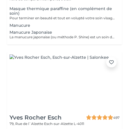
Masque thermique paraffine (en complément de
soin)
Pour terminer en beauté et tout en volupté votre soin visage, nous vous proposons le 'double masque '. Cela consiste en une application d'un masque crème bourré d'actifs hydratants/régénérants/anti-âge ou anti-oxydants suivi d'un bain de paraffine tiède. Ceci permet la pénétration intégrale du masque crème grâce à la chaleur de la paraffine et un fin de soin en douceur grâce aux actifs de la paraffine adoucissants et calmants. Une véritable sensation de détente.
Manucure
Manucure Japonaise
La manucure japonaise (ou méthode P. Shine) est un soin de beauté naturel et ancestral visant à renforcer, nourrir et faire briller les ongles sans vernis ni gel. En utilisant des produits naturels comme la cire d'abeille, des minéraux, et de la poudre de perle, elle rend les ongles sains, forts et brillants avec un effet miroir, idéal pour réparer les ongles abîmés (après gel ou semi-permanent, grossesse...). Convient aux ongles naturels fragiles, mous, cassants ou dédoublés, mais aussi simplement pour offrir une période de repos et de soin aux ongles. Possible en cure : 5 + 1 gratuite ou 10 + 2 gratuites
Yves Rocher Esch
497
79, Rue de l`Alzette
Esch-sur-Alzette L-4011