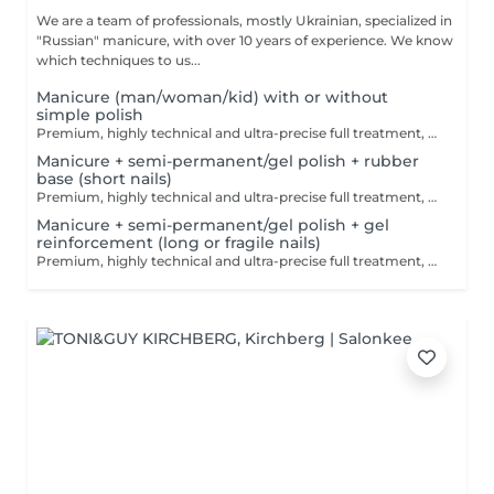
We are a team of professionals, mostly Ukrainian, specialized in
"Russian" manicure, with over 10 years of experience. We know
which techniques to us...
Manicure (man/woman/kid) with or without
simple polish
Premium, highly technical and ultra-precise full treatment, performed mainly with an e-file to achieve a perfectly clean nail contour and apply the polish as close as possible, even slightly under the cuticle. This technique helps visually delay the regrowth by around 10 days. Visual result: -Extremely well-groomed nails, clean contours, flawless shape -Instagram / photo studio effect: neat, precise, with no visible dry skin Service content: -Removal of old semi-permanent and/or gel polish (if needed, please book accordingly this option via this screen) -Very meticulous preparation of the nail plate -Removal of dead skin -Shape and file nails -Gentle cuticle care -Application of a transparent simple polish (if desired) OR application of your own simple polish to bring with you (if needed, please book accordingly this option via this screen) -Application of cuticle oil and hand cream
Manicure + semi-permanent/gel polish + rubber
base (short nails)
Premium, highly technical and ultra-precise full treatment, performed mainly with an e-file to achieve a perfectly clean nail contour and apply the polish as close as possible, even slightly under the cuticle. This technique helps visually delay the regrowth by around 10 days. Visual result: -Extremely well-groomed nails, clean contours, flawless shape -Instagram / photo studio effect: neat, precise, with no visible dry skin We also include a base coat, recommended for short nails in good condition. A perfect solution for flawless and long-lasting nails: -The average durability is 4 weeks!! Service content -> 80€ : -Removal of old semi-permanent and/or gel (if needed, already include in this price/service) -Very meticulous preparation of the nail plate -Removal of dead skin -Shape and file nails -Gentle cuticle care -Rubber base -Application of semi-permanent nail polish -Application of cuticle oil and hand cream Optional : -Price per nail extension on up to 5 nails (if so please book "WITH simple design") +3€/nail -Price per nail for nail art on up to 5 nails (if so please book "WITH simple design") +3€/nail -Price for simple design (French, Chrome, Baby Boomer, Cat Eyes, Stickers, Foil) 6-10 nails -> +20€ -Price for complex design (3D, Hand drawings, Stamping, French with Chrome, Baby Boomer with Chrome, French with Cat Eyes) 6-10 nails -> +30€
Manicure + semi-permanent/gel polish + gel
reinforcement (long or fragile nails)
Premium, highly technical and ultra-precise full treatment, performed mainly with an e-file to achieve a perfectly clean nail contour and apply the polish as close as possible, even slightly under the cuticle. This technique helps visually delay the regrowth by around 10 days. Visual result: -Extremely well-groomed nails, clean contours, flawless shape -Instagram / photo studio effect: neat, precise, with no visible dry skin We also include a gel reinforcement, recommended for long or fragile or broken nails. A perfect solution for flawless and long-lasting nails: -The average durability is 4 weeks!! Service content -> 95€ : -Removal of old semi-permanent and/or gel polish (if needed, already include in this price/service) -Very meticulous preparation of the nail plate -Removal of dead skin -Shape and file nails -Gentle cuticle care -Correction of the nail shape -Gel reinforcement -Application of semi-permanent nail polish -Application of cuticle oil and hand cream Optional : -Price per nail extension on up to 5 nails (if so please book "WITH simple design") +3€/nail -Price per nail for nail art on up to 5 nails (if so please book "WITH simple design") +3€/nail -Price for simple design (French, Chrome, Baby Boomer, Cat Eyes, Stickers, Foil) 6-10 nails -> +20€ -Price for complex design (3D, Hand drawings, Stamping, French with Chrome, Baby Boomer with Chrome, French with Cat Eyes) 6-10 nails -> +30€