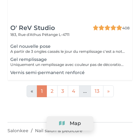
O' ReV Studio
408
183, Rue d'Athus
Pétange L-4711
Gel nouvelle pose
A partir de 3 ongles cassés le jour du remplissage c'est a noter une nouvelle pose.
Gel remplissage
Uniquement un remplissage avec couleur pas de décoration inclus.
Vernis semi-permanent renforcé
«
1
2
3
4
...
13
»
Map
Salonkee
Nail salon & pedicure