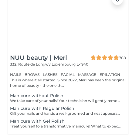
NUU beauty | Merl
788
332, Route de Longwy
Luxembourg L-1940
NAILS - BROWS - LASHES - FACIAL - MASSAGE - EPILATION
This is where it all started. Since 2022, Merl has been the original
home of beauty - the one th...
Manicure without Polish
We take care of your nails! Your technician will gently remove dead skin cells, shape and file your nails, and buff the outer surface for a smooth, natural finish. Our masters offer edged, hardware, or combined manicures, depending on your preferences. How is a manicure without polish done? - rough skin is gently removed - the shape of the nail plate is delicately corrected - the cuticle and side ridges are carefully tidied up - cuticle oil and hand cream are applied to nourish and hydrate Age restrictions: recommended from 14 years and up. Post procedure recommendations: no special post-care needed for this treatment. Frequency: once every 3 weeks.
Manicure with Regular Polish
Gift your nails and hands a well-groomed and neat appearance! Your technician will effectively remove dead skin cells, shape and file nails, and buff the outer surface. A regular nail polish is applied at the end of this treatment. Our masters do edged, hardware, or combined manicure. How is manicure with simple nail polish done? - rough skin is removed - the shape of the nail plate is corrected - the cuticle and side ridges are corrected - nail polish is applied - cuticle oil and hand cream are applied Age restrictions: recommended to do from 14 years. Post procedure recommendations: there are no post recommendations for this procedure. Frequency: once in 3 weeks.
Manicure with Gel Polish
Treat yourself to a transformative manicure! What to expect: - old polish is removed as a bonus - rough skin is removed - nails are shaped - cuticles and side ridges are polished - reinforcement is performed if chosen - semi-permanent polish is applied - cuticle oil and hand cream are applied Age: 16+ Frequency: every 3 weeks for best results. *Removal of old semi-permanent polish is included with the manicure. If you want a separate removal appointment, we charge €20 for the careful process that protects your nails. For the manicure, we leave a thin layer of old polish under the new layer to enhance the durability of the semi-permanent polish. *Please note that if semipermanent nail polish without manicure is chosen, rough skin, cuticle and side ridges won't be removed.