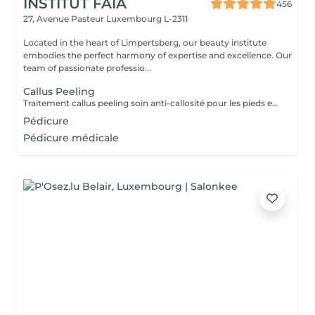
INSTITUT FAIA
456
27, Avenue Pasteur
Luxembourg L-2311
Located in the heart of Limpertsberg, our beauty institute
embodies the perfect harmony of expertise and excellence. Our
team of passionate professio...
Callus Peeling
Traitement callus peeling soin anti-callosité pour les pieds en seulement 15 minutes CALLUSPEELING permet d'éliminer facilement, sans lames ni cutters, les callosités et les fissures, donnant aux pieds une incroyable douceur et une sensation infinie de légèreté.
Pédicure
Pédicure médicale