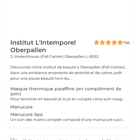
Institut L'Intemporel
766
Oberpallen
2, Arelerstrooss (Pall Center)
Oberpallen L-8552
Découvrez notre institut de beauté à Oberpallen (Pall Center),
dans une ambiance empreinte de sérénité et de calme, prêt
pour une pause beauté hors du...
Masque thermique paraffine (en complément de
soin)
Pour terminer en beauté et tout en volupté votre soin visage, nous vous proposons le 'double masque '. Cela consiste en une application d'un masque crème bourré d'actifs hydratants/régénérants/anti-âge ou anti-oxydants suivi d'un bain de paraffine tiède. Ceci permet la pénétration intégrale du masque crème grâce à la chaleur de la paraffine et un fin de soin en douceur grâce aux actifs de la paraffine adoucissants et calmants. Une véritable sensation de détente.
Manucure
Manucure Spa
Un soin des mains complet composé d'une manucure suivie d'un gommage et pour terminer un bain de paraffine pour des mains douces et lisses.