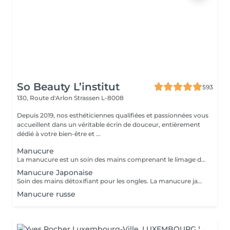
So Beauty L’institut
593
130, Route d'Arlon
Strassen L-8008
Depuis 2019, nos esthéticiennes qualifiées et passionnées vous
accueillent dans un véritable écrin de douceur, entièrement
dédié à votre bien-être et ...
Manucure
La manucure est un soin des mains comprenant le limage des ongles, la pousse et la coupe des cuticules, gommage, massage avec crème de soin et application d'un vernis transparent si désiré.
Manucure Japonaise
Soin des mains détoxifiant pour les ongles. La manucure japonaise consiste à polir et nettoyer les ongles en profondeur pour ensuite les nourrir avec une pâte à base de cire d'abeille qui va oxygéner l'ongle. L'ongle ressort brillant naturellement et pour une durée de 3 semaines. Comprend le limage des ongles, la pousse et la coupe des cuticules, polissage, application de la pâte à base de cire d'abeille et de la poudre fixante, gommage, massage avec crème de soin et application d'un vernis transparent si désiré.
Manucure russe