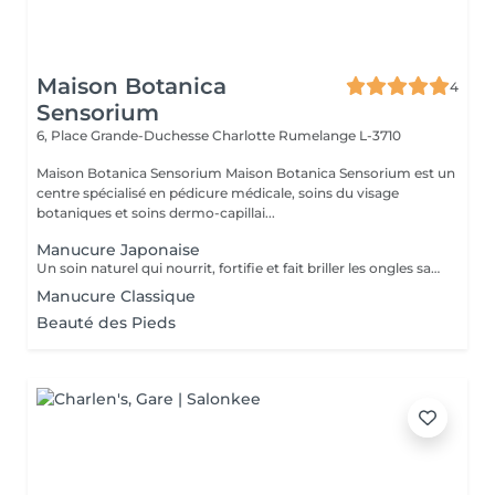
Maison Botanica
4
Sensorium
6, Place Grande-Duchesse Charlotte
Rumelange L-3710
Maison Botanica Sensorium Maison Botanica Sensorium est un
centre spécialisé en pédicure médicale, soins du visage
botaniques et soins dermo-capillai...
Manucure Japonaise
Un soin naturel qui nourrit, fortifie et fait briller les ongles sans vernis. Grâce à une pâte enrichie en cire d'abeille, kératine et minéraux, suivie d'une poudre de perle protectrice, les ongles retrouvent force, éclat et un fini brillant naturel.
Manucure Classique
Beauté des Pieds