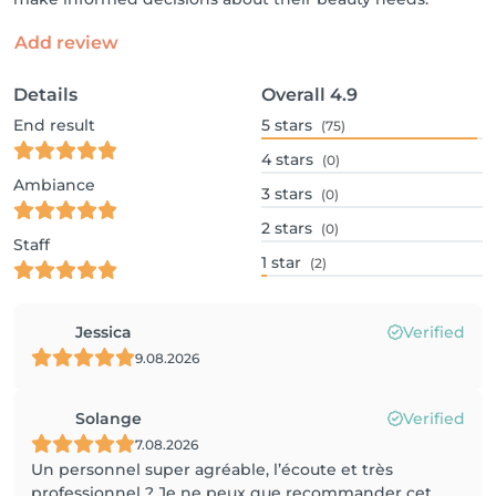
Add review
Details
Overall
4.9
End result
5
stars
(75)
4
stars
(0)
Ambiance
3
stars
(0)
2
stars
(0)
Staff
1
star
(2)
Jessica
Verified
9.08.2026
Solange
Verified
7.08.2026
Un personnel super agréable, l’écoute et très
professionnel ? Je ne peux que recommander cet