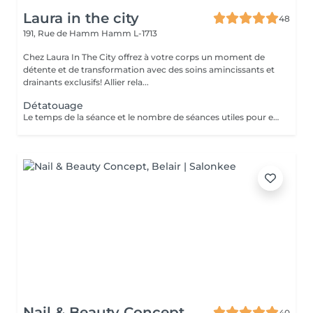
Laura in the city
48
191, Rue de Hamm
Hamm L-1713
Chez Laura In The City offrez à votre corps un moment de
détente et de transformation avec des soins amincissants et
drainants exclusifs! Allier rela...
Détatouage
Le temps de la séance et le nombre de séances utiles pour enlever le tatouage sont variables Le détatouage laser est une technique efficace qui fragmente les pigments d'encre sous la peau à l'aide de faisceaux de lumière, permettant ainsi au système immunitaire de les éliminer progressivement. Le processus nécessite généralement plusieurs séances, et son efficacité dépend de divers facteurs. Comment ça marche ? Le laser cible les particules d'encre et les chauffe pour les fragmenter en morceaux plus petits. Ces fragments sont ensuite naturellement évacués par le corps. Différents types de lasers, tels que le laser Picosure ou le laser Q-Switched, sont utilisés pour traiter efficacement différentes couleurs et profondeurs d'encre. Ce qu'il faut savoir Nombre de séances Le nombre de séances varie considérablement. Un tatouage amateur peut nécessiter 3 à 5 séances, tandis qu'un tatouage professionnel peut en exiger 4 à 12, voire plus, pour une disparition complète. Résultats progressifs L'éclaircissement de l'encre est visible après chaque séance, mais le tatouage complet s'estompe progressivement au fil du temps.
Nail & Beauty Concept
40