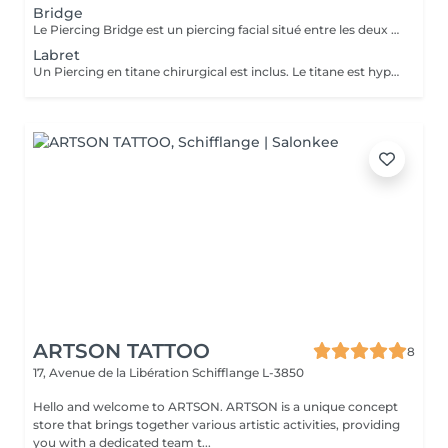
Bridge
Le Piercing Bridge est un piercing facial situé entre les deux yeux à la racine du nez. Un Piercing en titane chirurgical est inclus. Le titane est hypoallergénique, léger et idéal pour les premières phases de cicatrisation. Si tu souhaites te faire percer mais que tu as peur des aiguilles ou que tu souffres d'anxiété (stress, blocage), nous te demandons de bien vouloir réserver le service intitulé: <<NOM DU PIERCING (Phobie des aiguilles)>> Ce service ne côute pas plus cher. Il est simplement prévu pour des raisons d'organisation, afin que tout le monde soit à l'aise et bien accueilli(e).
Labret
Un Piercing en titane chirurgical est inclus. Le titane est hypoallergénique, léger et idéal pour les premières phases de cicatrisation. Si tu souhaite te faire percer mais que tu as peur des aiguilles ou que tu souffres d'anxiété (stress, blocage), nous te demandons de bien vouloir réserver le service intitulé: <<NOM DU PIERCING (Phobie des aiguilles)>> Ce service ne côute pas plus cher. Il est simplement prévu pour des raisons d'organisation, afin que tout le monde soit à l'aise et bien accueilli(e).
ARTSON TATTOO
8
17, Avenue de la Libération
Schifflange L-3850
Hello and welcome to ARTSON. ARTSON is a unique concept
store that brings together various artistic activities, providing
you with a dedicated team t...