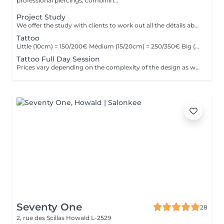
professional piercings, combinin...
Project Study
We offer the study with clients to work out all the détails about their tattoo.
Tattoo
Little (10cm) = 150/200€ Médium (15/20cm) = 250/350€ Big (25cm/+) = start at 400€ Custom quotes per project! The prices vary depending on the complexity of the design as well as the área to be tattoed!
Tattoo Full Day Session
Prices vary depending on the complexity of the design as well as the área to be tattoed.
Seventy One
28
2, rue des Scillas
Howald L-2529