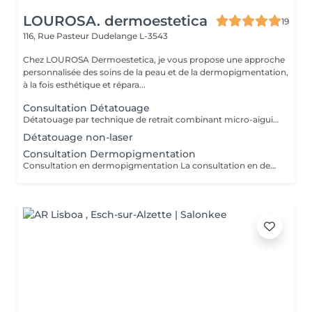
LOUROSA. dermoestetica
19
116, Rue Pasteur
Dudelange L-3543
Chez LOUROSA Dermoestetica, je vous propose une approche
personnalisée des soins de la peau et de la dermopigmentation,
à la fois esthétique et répara...
Consultation Détatouage
Détatouage par technique de retrait combinant micro-aiguilletage et solution spécifique, adaptée aux pigments difficiles à traiter au laser . La consultation est requise.
Détatouage non-laser
Consultation Dermopigmentation
Consultation en dermopigmentation La consultation en dermopigmentation est une étape essentielle avant toute prestation de traitement correctif ou reconstructeur. Elle permet de comprendre vos besoins, d'analyser la peau et de définir un protocole entièrement personnalisé en fonction de la zone à traiter, de votre carnation, de votre morphologie et du résultat souhaité. Ce rendez-vous comprend un échange approfondi sur vos attentes, une analyse précise de la zone concernée ainsi que des conseils professionnels sur la technique et l'approche les plus adaptées à votre situation. C'est également un moment privilégié pour répondre à toutes vos questions et s'assurer de l'absence de contre-indications. Le montant de la consultation est déduit du tarif de la prestation si celle-ci est réalisée dans les 2 mois suivant la consultation. Cette étape est indispensable afin de garantir un traitement sécurisé, cohérent et parfaitement adapté à votre peau et à votre objectif esthétique ou réparateur.