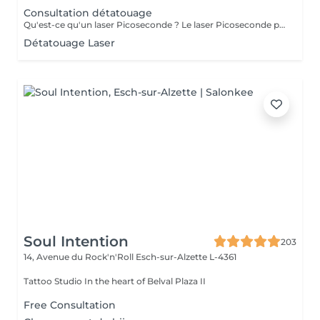
Consultation détatouage
Qu'est-ce qu'un laser Picoseconde ? Le laser Picoseconde permet de délivrer une impulsion lumineuse de l'ordre de 300 picoseconde. Cette brièveté d'impulsion induit une onde de choc capable de fragmenter les pigments du tatouage. Le détatouage était jusqu'à présent réalisé avec des lasers dits «Q Switched» avec une durée d'impulsion de l'ordre de la nanoseconde, beaucoup moins efficace. - Efficace sur les tatouages noirs et de couleurs - Traitement corps, visage et maquillage permanant. - Le détatouage par laser ne laisse pas de cicatrices après le traitement ; - Les séances sont espacées de 30 à 40 jours (au lieu de 2 mois ou plus avec un laser «Q Switched») ; Il est impossible de prédire avec précision le nombre de séances nécessaires. En effet, tout dépend des facteurs sur lesquels nous n'avons aucune information avant de commencer le traitement (qualité et profondeur de l'encre, présence ou non de métaux dans les pigments)
Détatouage Laser
Soul Intention
203
14, Avenue du Rock'n'Roll
Esch-sur-Alzette L-4361
Tattoo Studio In the heart of Belval Plaza II
Free Consultation