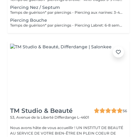
Piercing Nez / Septum
Temps de guérison* par piercings - Piercing aux narines: 3-4 semaines - Piercing septum: 4-8 semaines *Notez également qu'il est indispensable de réaliser les soins quotidiennement pour que la cicatrisation se fasse dans les meilleures conditions. *La guérison est différente d'une personne à l'autre **Si vous êtes mineur, l'autorisation parentale est obligatoire.
Piercing Bouche
Temps de guérison* par piercings - Piercing Labret: 6-8 semaines - Piercing des lèvres / côté: 6-8 semaines - Piercing de la lèvre supérieure: 2-3 mois - Piercing de la langue: 4-8 semaines *Notez également qu'il est indispensable de réaliser les soins quotidiennement pour que la cicatrisation se fasse dans les meilleures conditions. *La guérison est différente d'une personne à l'autre **Si vous êtes mineur, l'autorisation parentale est obligatoire.
TM Studio & Beauté
56
53, Avenue de la Liberté
Differdange L-4601
Nous avons hâte de vous accueillir ! UN INSTITUT DE BEAUTÉ
AU SERVICE DE VOTRE BIEN-ÊTRE EN PLEIN COEUR DE