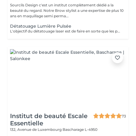
Sourcils Design c'est un institut complètement dédié a la
beauté du regard. Notre Brow stylist a une expertise de plus 10
ans en maquillage semi perma...
Détatouage Lumière Pulsée
L'objectif du détatouage laser est de faire en sorte que les particules d'encre soient digérables par l'organisme. Ainsi le faisceau d'énergie du laser vise le pigment et permet de le faire éclater. Il va ensuite être éliminé par les globules blancs. La quantité de séances dépendra du type d'encre, de la peau et de la technique utilisée par le professionnel qui a réalisé votre tatouage des sourcils. seulement un mois apres la première séance la praticienne pourra déterminer le numéro de séances nécessaires, dans. certaines cas une seule séance suffit comme dans certains outres nous pouvons besoin de trois ou plus. Les poils peuvent temporairement devenir blancs "en raison de l'élimination des pigments" explique l'experte. Cette décoloration est courante et temporaire (en quelques jours seulement, les sourcils retrouvent leur couleur d'origine).
Institut de beauté Escale
73
Essentielle
132, Avenue de Luxembourg
Bascharage L-4950