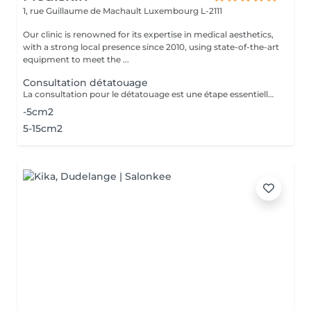
1, rue Guillaume de Machault
Luxembourg L-2111
Our clinic is renowned for its expertise in medical aesthetics,
with a strong local presence since 2010, using state-of-the-art
equipment to meet the ...
Consultation détatouage
La consultation pour le détatouage est une étape essentielle avant le traitement. Elle permet d'évaluer la taille, les couleurs et la profondeur du tatouage, ainsi que le type de peau du patient. Le professionnel explique le déroulement du traitement, le nombre de séances nécessaires et les éventuels effets secondaires. C'est aussi le moment pour poser toutes vos questions et discuter des attentes en termes de résultats
-5cm2
5-15cm2