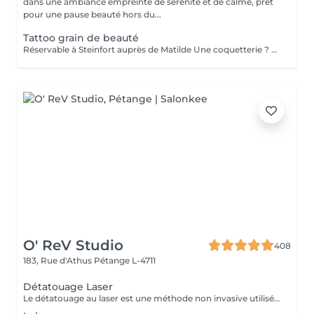
dans une ambiance empreinte de sérénité et de calme, prêt
pour une pause beauté hors du...
Tattoo grain de beauté
Réservable à Steinfort auprès de Matilde Une coquetterie ? Accentuer un grain de beauté déjà existant ? Une jolie mouche à la Maryline Monroe ? Au choix... Sans douleur, pas de retouche nécessaire ( mais comprise si besoin ), longue durée dans le temps ( jusqu'à 18 mois )
O' ReV Studio
408
183, Rue d'Athus
Pétange L-4711
Détatouage Laser
Le détatouage au laser est une méthode non invasive utilisée pour enlever un tatouage de la peau en utilisant un laser. Ce processus est très populaire, car il permet de supprimer les tatouages de manière efficace tout en minimisant les risques de cicatrices. Le principe repose sur l'utilisation d e faisceaux lumineux qui fragmentent les pigments du tatouage.