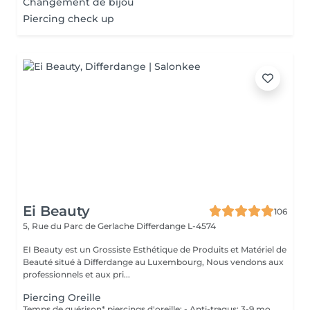
Changement de bijou
Piercing check up
Ei Beauty
106
5, Rue du Parc de Gerlache
Differdange L-4574
EI Beauty est un Grossiste Esthétique de Produits et Matériel de
Beauté situé à Differdange au Luxembourg, Nous vendons aux
professionnels et aux pri...
Piercing Oreille
Temps de guérison* piercings d'oreille: - Anti-tragus: 3-9 mois - Piercing de conque: 3-9 mois - Daithpiercing: 3-9 mois - Piercing helix: 3-9 mois - Perçage de fumée: 3-9 mois - Piercing douillet: 3-9 mois - Piercing Tragus: 3-9 mois - Piercing du lobe de l'oreille: 4-8 semaines *Notez également qu'il est indispensable de réaliser les soins quotidiennement pour que la cicatrisation se fasse dans les meilleures conditions. *La guérison est différente d'une personne à l'autre **Si vous êtes mineur, l'autorisation parentale est obligatoire. Industriel Piercing - Sous réserve d'évaluation