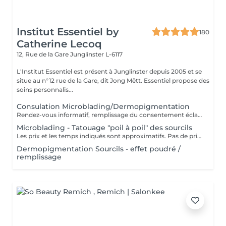
Institut Essentiel by
180
Catherine Lecoq
12, Rue de la Gare
Junglinster L-6117
L'Institut Essentiel est présent à Junglinster depuis 2005 et se
situe au n°12 rue de la Gare, dit Jong Mëtt. Essentiel propose des
soins personnalis...
Consulation Microblading/Dermopigmentation
Rendez-vous informatif, remplissage du consentement éclairé pour la réalisation d'un acte de tatouage. Évaluation du tatouage à réaliser, choix de la technique la mieux adaptée. La consultation est considérée comme un acompte si prise de rendez-vous pour le tatouage endéans les 15 jours.
Microblading - Tatouage "poil à poil" des sourcils
Les prix et les temps indiqués sont approximatifs. Pas de prise de rendez-vous sans consultation préalable. Réservable en ligne ou par téléphone.
Dermopigmentation Sourcils - effet poudré /
remplissage