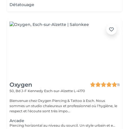
Détatouage
Oxygen
11
50, Bd J-F Kennedy
Esch-sur-Alzette L-4170
Bienvenue chez Oxygen Piercing & Tattoo à Esch. Nous
sommes un studio chaleureux et professionnel où l'hygiène, le
respect et l'écoute sont très impo...
Arcade
Piercing horizontal au niveau du sourcil. Un style urbain et expressif, réalisé avec un bijou courbé en titane. Pose précise adaptée à ta morphologie. Si tu souhaites te faire percer mais que tu as peur des aiguilles ou que tu souffres d'anxiété (stress, blocage), nous te demandons de bien vouloir réserver le service intitulé: <<NOM DU PIERCING (Phobie des aiguilles)>> Ce service ne côute pas plus cher. Il est simplement prévu pour des raisons d'organisation, afin que tout le monde soit à l'aise et bien accueilli(e).