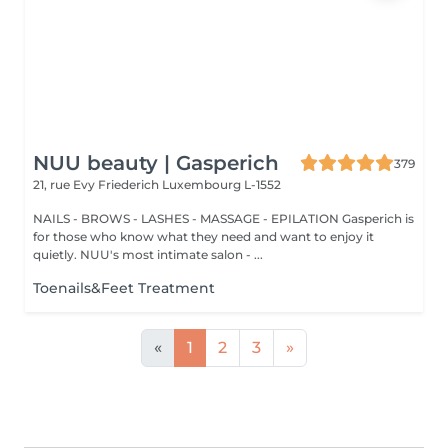
NUU beauty | Gasperich
379
21, rue Evy Friederich
Luxembourg L-1552
NAILS - BROWS - LASHES - MASSAGE - EPILATION Gasperich is
for those who know what they need and want to enjoy it
quietly. NUU's most intimate salon - ...
Toenails&Feet Treatment
«
1
2
3
»