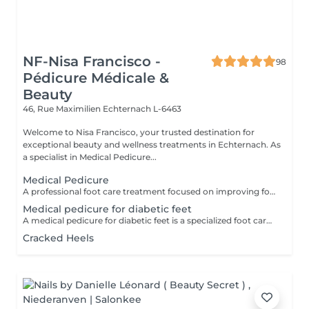
NF-Nisa Francisco -
98
Pédicure Médicale &
Beauty
46, Rue Maximilien
Echternach L-6463
Welcome to Nisa Francisco, your trusted destination for
exceptional beauty and wellness treatments in Echternach. As
a specialist in Medical Pedicure...
Medical Pedicure
A professional foot care treatment focused on improving foot health and comfort. The treatment included the removal of calluses, corns, cracked skin and the care of problematic nails, helping to prevent foot issues and maintain healthy, well-groomed feet.
Medical pedicure for diabetic feet
A medical pedicure for diabetic feet is a specialized foot care treatment designed for people with diabetes, where the feet need extra attention because of higher risks.
Cracked Heels