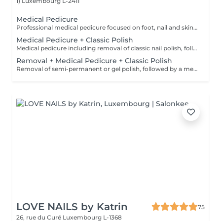
1)
Luxembourg L-2411
Medical Pedicure
Professional medical pedicure focused on foot, nail and skin health, including treatment of ingrown nails, corns, calluses and hard skin. No polish application.
Medical Pedicure + Classic Polish
Medical pedicure including removal of classic nail polish, followed by application of classic nail polish. Suitable for clients seeking a medical treatment with a classic finish.
Removal + Medical Pedicure + Classic Polish
Removal of semi-permanent or gel polish, followed by a medical pedicure and application of new semi-permanent polish on the toenails. Recommended when semi-permanent polish is already present.
LOVE NAILS by Katrin
75
26, rue du Curé
Luxembourg L-1368