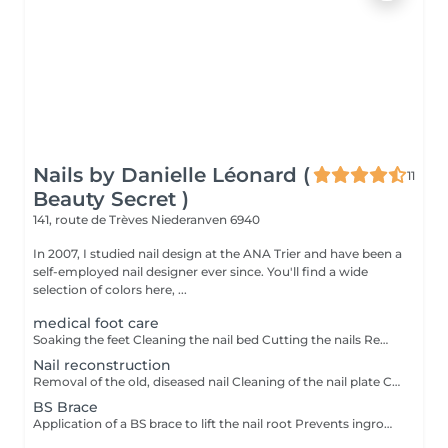
Nails by Danielle Léonard (
11
Beauty Secret )
141, route de Trèves
Niederanven 6940
In 2007, I studied nail design at the ANA Trier and have been a
self-employed nail designer ever since. You'll find a wide
selection of colors here, ...
medical foot care
Soaking the feet Cleaning the nail bed Cutting the nails Removing ingrown nails Removal of calluses, corns, cracks Cream as needed, antifungal treatment
Nail reconstruction
Removal of the old, diseased nail Cleaning of the nail plate Construction of a new nail with acrylic
BS Brace
Application of a BS brace to lift the nail root Prevents ingrown nails Duration 2 months