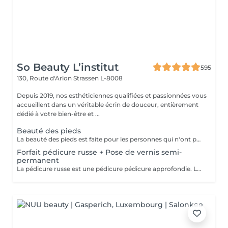
So Beauty L’institut
595
130, Route d'Arlon
Strassen L-8008
Depuis 2019, nos esthéticiennes qualifiées et passionnées vous
accueillent dans un véritable écrin de douceur, entièrement
dédié à votre bien-être et ...
Beauté des pieds
La beauté des pieds est faite pour les personnes qui n'ont pas de problème particulier au niveau de leur pieds. Elle comprend la pousse des cuticules, la coupe des ongles et le limage, léger ponçage de la plaque de l'ongle, et rape de la plante du pied. Pose de vernis transparent et application de crème inclues.
Forfait pédicure russe + Pose de vernis semi-
permanent
La pédicure russe est une pédicure pédicure approfondie. La durée de votre vernis permanent va durer 1 semaine de plus.