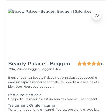
Beauty Palace - Beggen
13
170A, Rue de Beggen
Beggen L-1220
Bienvenue chez Beauty Palace Notre institut vous accueille
dans un espace moderne et chaleureux dédié à la beauté et au
bien-être. Notre équipe vous ...
Pédicure Médicale
Une pédicure médicale est un soin des pieds qui se concentre sur les problèmes spécifiques des pieds: *Ongles incarnés *Ongles courbes *Callosités *Cors *Durillons *Oeil de perdrix *Corne *Mycoses *Pieds d'athlète
Traitement Ongle Incarné
Traitement pour ongle incarné. Redressage d'ongle, avec la pose d'un "spange".