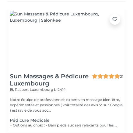
Sun Massages & Pédicure
21
Luxembourg
19, Raspert
Luxembourg L-2414
Notre équipe de professionnels experts en massage bien-être,
expérimentés et passionnés ( voir totalité des avis 5* sur Google
) est ravie de vous acc...
Pédicure Médicale
+ Options au choix : - Bain pieds aux sels relaxants pour les pieds fatigués et préparer les pieds au soin 20€ - Gommage pieds pour des pieds doux et hydratés 20€ - Massage des pieds 55 minutes 90€ Les soins de pédicurie médicale sont non seulement destinés à traiter les problèmes de pieds de manière curative mais également de manière préventive, en contribuant à votre confort lors de la marche ou de vos éventuelles activités sportives. Un soin régulier peut vous éviter des problèmes et des douleurs aux pieds dus à l'apparition de crevasses, durillons, cors, ... Vous devez néanmoins consulter sans attendre lorsque : Vous ressentez une gêne lors de la marche (n'attendez pas de ressentir de la douleur !) ; Vous constatez l'apparition de mycose, cor, callosité, il de perdrix ou ongle incarné, ...