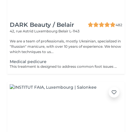
DARK Beauty / Belair
482
42, rue Astrid
Luxembourg Belair L-1143
We are a team of professionals, mostly Ukrainian, specialized in
"Russian" manicure, with over 10 years of experience. We know
which techniques to us...
Medical pedicure
This treatment is designed to address common foot issues such as cracks, calluses, corns, ingrown toenail correction... All managed with precision by our sepcialist. Service content: -Initial assessment of the foot condition -Hygienic cleansing and softening of the skin -Removal of hardened or thickened areas -Detailed nail care and reshaping -Targeted treatment of problem zones -Application of a therapeutic foot cream