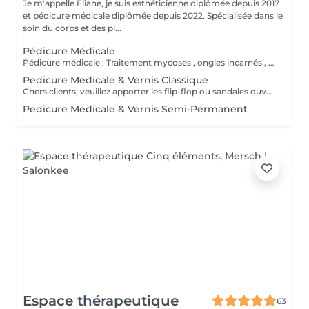
Je m'appelle Eliane, je suis esthéticienne diplômée depuis 2017
et pédicure médicale diplômée depuis 2022. Spécialisée dans le
soin du corps et des pi...
Pédicure Médicale
Pédicure médicale : Traitement mycoses , ongles incarnés , corrections des ongles en plicature , ongles en tuile de provence , en volute, durillons, cors ,callosités, crevasses, pied d'athlète et tous les affections. Le prix varie en fonction du problème.
Pedicure Medicale & Vernis Classique
Chers clients, veuillez apporter les flip-flop ou sandales ouvertes pour pose de verniz classique.
Pedicure Medicale & Vernis Semi-Permanent
Espace thérapeutique
63