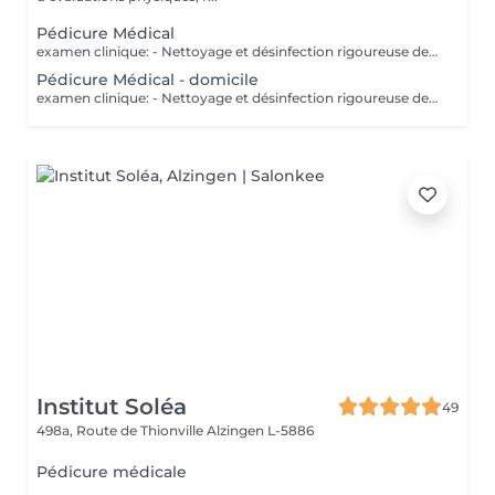
Pédicure Médical
examen clinique: - Nettoyage et désinfection rigoureuse des pieds - soin des ongles: coupe correct, fraisage ( diminution de l`épaisseur) et nettoyage des sillons pour prévenir les ongles incarnés. - traitement des callosités rdv chez 691 60 25 60 ou clinic.coach@lilianamendes.eu
Pédicure Médical - domicile
examen clinique: - Nettoyage et désinfection rigoureuse des pieds - soin des ongles: coupe correct, fraisage ( diminution de l`épaisseur) et nettoyage des sillons pour prévenir les ongles incarnés. - traitement des callosités rdv chez 691 60 25 60 ou clinic.coach@lilianamendes.eu
Institut Soléa
49
498a, Route de Thionville
Alzingen L-5886
Pédicure médicale