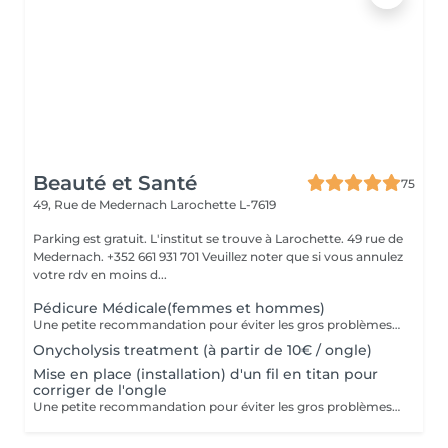
Beauté et Santé
75
49, Rue de Medernach
Larochette L-7619
Parking est gratuit. L'institut se trouve à Larochette. 49 rue de
Medernach. +352 661 931 701 Veuillez noter que si vous annulez
votre rdv en moins d...
Pédicure Médicale(femmes et hommes)
Une petite recommandation pour éviter les gros problèmes: 1. Nous corrigeons la longueur des ongles avec une lime à ongles pour ongles naturels au moins une fois par semaine. 2. Nous n'arrondissons, ni ne coupons les coins ! 3. La forme des ongles de pied est un carré mou (ni rond, ni ovale) Pour courir, il vous faut : 1. Choisire des chaussures en tenant compte des nuances de la structure de votre pied! 2. Vérifier systématiquement la longueur des ongles! 3. Consulter un orthopédiste s'il y a des déformations visibles. Dans le cas contraire, courir apportera plus de problèmes que de bien. Prenez soin de votre santé!
Onycholysis treatment (à partir de 10€ / ongle)
Mise en place (installation) d'un fil en titan pour
corriger de l'ongle
Une petite recommandation pour éviter les gros problèmes: 1. Nous corrigeons la longueur des ongles avec une lime à ongles pour ongles naturels au moins une fois par semaine. 2. Nous n'arrondissons, ni ne coupons les coins! 3. La forme des ongles de pied est un carré mou (ni rond, ni ovale)!