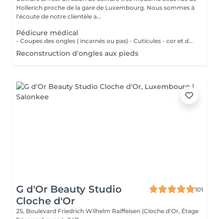
Hollerich proche de la gare de Luxembourg. Nous sommes à
l'écoute de notre clientèle a...
Pédicure médical
- Coupes des ongles ( incarnés ou pas) - Cuticules - cor et durillons - Petit massage - Pose de vernis semi-permanent couleur ( Si vous voulez une french, veuillez svp cocher l'onglet french en plus)
Reconstruction d'ongles aux pieds
G d'Or Beauty Studio
101
Cloche d'Or
25, Boulevard Friedrich Wilhelm Raiffeisen (Cloche d'Or, Étage