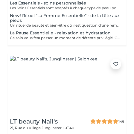
Les Essentiels - soins personnalisés
Les Soins Essentiels sont adaptés à chaque type de peau pour répondre à vos attentes et besoins. Incluant un diagnostique, un nettoyage et gommage adapté, les soins spécifiques d'hydratation, le modelage et drainage manuel du visage et une pose masque. Suivant les besoins diagnostiqués je vous proposerai un protocole se soin le plus adapté pour que vous obteniez le meilleur résultat. Le soin Global inclut les épilations sourcils et contour bouche. Le but des soins essentiels étant d'apporter un soulagement, un effet et une expérience adaptée pour des résultats durables. Inclure un massage INDIBA® à votre soin essentiel augmente les effets des soins apportés et augmente le résultat (oxygénation, détente musculaire, hydratation, anti-âge, anti inflammatoire, équilibrant) Le point fort du soin: le massage évidemment et le résultat grâce aux soins ciblés. Pour plus de renseignements n'hésitez pas à prendre contact avec nous. Pensez à réserver vos teintures, épilations etc séparément dans "les plus essentiels à réserver", ces prestations ne sont pas incluses dans le prix ni la durée d'un soin essentiel. A bientôt. Catherine
New! Rituel "La Femme Essentielle" - de la tête aux
pieds
Un rituel de beauté et bien-être où il est question d'une remise en beauté de la tête aux pieds. Plus qu'un simple soin, le Rituel La Femme Essentielle est une parenthèse bien-être et beauté. Entre les mains expérimentées de Catherine Lecoq vous vous laisserez porter et surprendre. 2h30-3h lors desquelles vous n'avez rien à faire, ni à penser. Je m'en charge pour vous et je ne laisserai rien au hasard. Résultat: un émerveillement et un changement subtile pour vous embellir. Le rituel comprend un - soin du visage - remise en beauté des mains et pieds - remise en beauté des cils et sourcils - massages relaxants personnalisés -
La Pause Essentielle - relaxation et hydratation
Ce soin vous fera passer un moment de détente privilégié. Ce soin s'adresse à toutes et tous qui souhaite passer un moment agréable et oublier le quotidien. Hydratation, gommage, massage tout en douceur. Convient à tout type de peau (soins adaptés) Le point fort: Le massage sans aucun doute!
LT beauty Nail's
149
21, Rue du Village
Junglinster L-6140