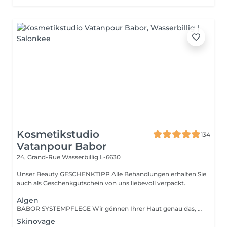
Kosmetikstudio
134
Vatanpour Babor
24, Grand-Rue
Wasserbillig L-6630
Unser Beauty GESCHENKTIPP Alle Behandlungen erhalten Sie
auch als Geschenkgutschein von uns liebevoll verpackt.
Algen
BABOR SYSTEMPFLEGE Wir gönnen Ihrer Haut genau das, was sie braucht und verwöhnen sie mit einer tiefenwirksamen Reinigung und Vorbereitungsmaske, einem hoch-dosierten Fluid, einer stimulierenden Massage sowie einer wirkstoffintensiven Pflegemaske. Und all das natürlich abgestimmt auf Ihr persönliches Hautbedürfnis.
Skinovage