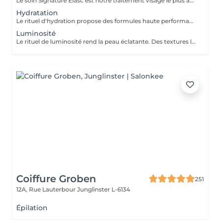
Le soin Signature Elasc est notre traitement visage le plus abouti et personnalisé. Conçu spécialement pour vous, par notre équipe, ce rituel est une véritable expérience sensorielle pour vous détendre, raviver l'éclat de votre teint, redessiner les contours de votre visage et revitaliser votre peau en profondeur. Ce soin multi-actions combine des produits cosméceutiques ultra-performants, des gestes experts et l'utilisation de pierres en quartz rose ou de jade verte en fonction de votre peau. Le soin débute par un nettoyage précis de votre peau et par une exfoliation douce aux manuvres stimulantes pour lisser et illuminer le teint. Après un travail technique avec la pierre et la pose d'un masque crème spécifique vient le massage Signature : une combinaison de manuvres liftantes, drainantes, tonifiantes et sculptantes avec une huile de haute qualité. Votre peau est ainsi lumineuse, décongestionnée, hydratée, liftée et raffermie. Ce soin Signature Elasc convient à tous les types de peau : teint terne, peau déshydratée, perte de fermeté, premiers signes de l'âge mais aussi pour toute personne ayant besoin d'une pause bien-être ou recherchant le cocooning et la chaleur caractéristiques à notre institut Elasc.
Hydratation
Le rituel d'hydration propose des formules haute performance qui s'attaquent stratégiquement à tous les paramètres de la déshydratation. Ciblés, ils améliorent le manteau hydrolipidique, la teneur en NMF est le ciment intercellulaire.
Luminosité
Le rituel de luminosité rend la peau éclatante. Des textures légères et fraïches affinent le grain de peau pour une peau qui brille de santé et de pureté - une beauté éclatante.
Coiffure Groben
251
12A, Rue Lauterbour
Junglinster L-6134
Épilation