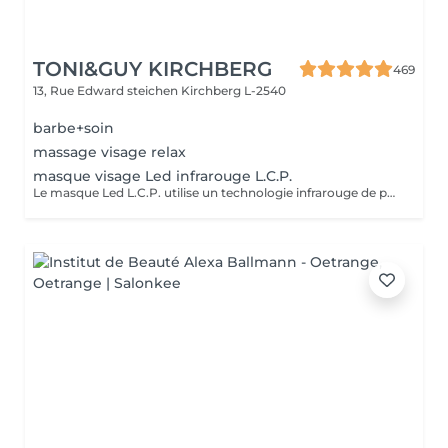
TONI&GUY KIRCHBERG
469
13, Rue Edward steichen
Kirchberg L-2540
barbe+soin
massage visage relax
masque visage Led infrarouge L.C.P.
Le masque Led L.C.P. utilise un technologie infrarouge de pointe qui stimule la vitalité et amplifie les traitements de la peau. Réduit les signes du vieillissent, aide a réduire les imperfections ,illumine la peau, aide au renouvellement cellulaire ,atténue les rougeur de la peau