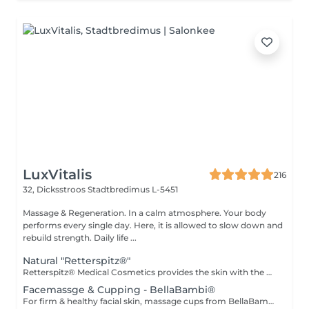
LuxVitalis
216
32, Dicksstroos
Stadtbredimus L-5451
Massage & Regeneration. In a calm atmosphere. Your body
performs every single day. Here, it is allowed to slow down and
rebuild strength. Daily life ...
Natural "Retterspitz®"
Retterspitz® Medical Cosmetics provides the skin with the best, natural care products and ingredients. Traditional knowledge ensures radiant skin. Well-groomed skin is beautiful skin. A fresh, radiant complexion is not a question of age, but of care. The skin is supplied with the best care ingredients and natural ingredients such as Q10, provitamin B5, urea, valuable oils and selected plant extracts. For Retterspitz, consistent care also means consistently avoiding artificial additives such as odorants, critical emulsifiers, animal components, nanoparticles, unnecessary preservatives, microplastics and much more... Cleansing, peeling, facial massage, mask, final care.
Facemassge & Cupping - BellaBambi®
For firm & healthy facial skin, massage cups from BellaBambi® provide a natural lifting effect and deep stimulation and can be used by both women and men to keep facial skin in top shape. This application stimulates blood circulation, removes toxins and, when used regularly, increases the elasticity of the facial skin for a natural lifting effect. Gently pulling on the skin also stimulates collagen production and relieves tension in the facial muscles. It also opens the pores so that care products can be absorbed even better. Cleansing, massage with care product and cupping, final care.