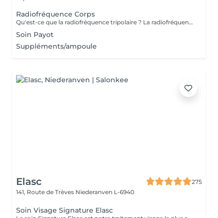
Radiofréquence Corps
Qu'est-ce que la radiofréquence tripolaire ? La radiofréquence tripolaire est l'une des méthodes non invasives les plus efficaces pour raffermir et tonifier visiblement la peau. La peau perd naturellement son élasticité et sa souplesse à cause du processus de vieillissement ou des fluctuations de poids, et à mesure que la peau s'amincit, les signes du temps deviennent plus fréquents. L'énergie radiofréquence stimule la contraction des fibres de collagène existantes et la production de nouvelles cellules pour lisser, tonifier et raffermir la peau. Les zones de traitement comprennent : Cou (uniquement sur les côtés et jamais devant); Double menton - Double menton ; Front; Autour des yeux; Joues; moustache chinoise; région de la mâchoire.
Soin Payot
Suppléments/ampoule
Elasc
275
141, Route de Trèves
Niederanven L-6940
Soin Visage Signature Elasc