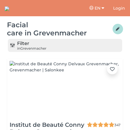
EN
Login
Facial
care
in
Grevenmacher
Filter
in
Grevenmacher
Institut de Beauté Conny
347