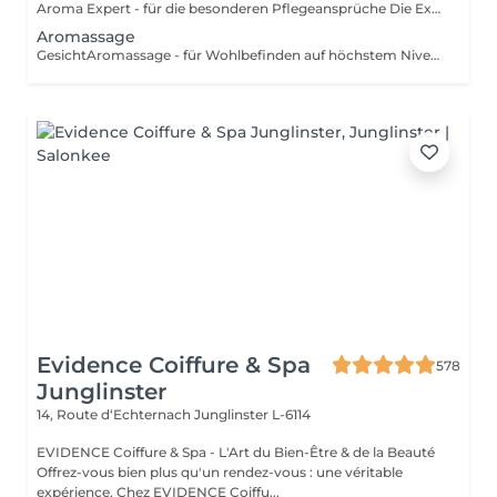
Aroma Expert - für die besonderen Pflegeansprüche Die Expert-Behandlungen sind die exklusivsten Decleor Behandlungen für höchste Pflegeansprüche. Neben den Ihrem Hauttyp entsprechenden Aromessencen und Baumes werden die konzentrierten Spezialmasken, die kurz vor dem Auftragen verrührt werden, in das Behandlungsritual integriert. - Maske Hydra Force für feuchtigkeitsarme Haut - Maske Aroma Lisse für sehr müde Haut - Maske Mate and Pure für Misch- und ölige Haut - Maske Harmonie Douceur Expert für empfindliche Haut Elemente der Aroma Expert Behandlung: Reinigungsritual (Reinigung, Intensivreinigung, mildes Peeling), Tiefenausreinigung und Massage für Gesicht, Hals und Dekolleté,Tagespflege. Diese Behandlung ist für alle Hauttypen geeignet.
Aromassage
GesichtAromassage - für Wohlbefinden auf höchstem Niveau Dies ist eine sanfte Massagebehandlung für alle, die Stressabbau, Beruhigung und Entspannung suchen, für entspannte Gesichtszüge und einen leuchtenden Teint. Genießen Sie die wohltuende Kraft Ätherischer Öle. Elemente der Aromassage Behandlung: Reinigungsritual (Reinigung, Intensivreinigung, mildes Peeling), Massage für Gesicht, Hals und Dekolleté, Maske, Tagespflege. Diese Behandlung ist für alle Hauttypen geeignet.
Evidence Coiffure & Spa
578
Junglinster
14, Route d‘Echternach
Junglinster L-6114
EVIDENCE Coiffure & Spa - L'Art du Bien-Être & de la Beauté
Offrez-vous bien plus qu'un rendez-vous : une véritable
expérience. Chez EVIDENCE Coiffu...