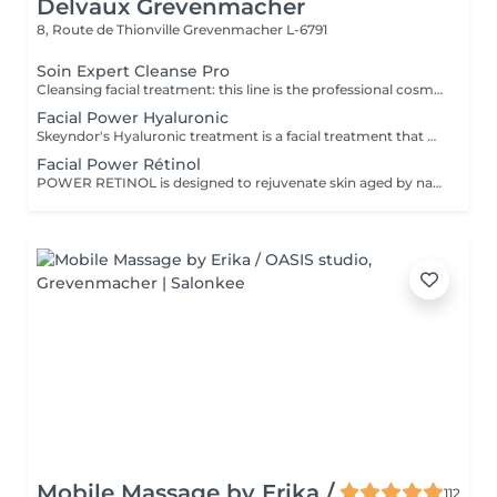
Delvaux Grevenmacher
8, Route de Thionville
Grevenmacher L-6791
Soin Expert Cleanse Pro
Cleansing facial treatment: this line is the professional cosmetic line in the field of facial dermohygiene. Expert Cleanse Pro has been formulated with environmentally friendly products and is ideal for preparing the skin in addition to thorough cleansing and care.
Facial Power Hyaluronic
Skeyndor's Hyaluronic treatment is a facial treatment that uses hyaluronic acid to moisturise, tighten the skin and promote a plumper appearance. It revitalises drier skin, smooths fine lines and improves skin texture through intensive moisturisation and nourishing ingredients.
Facial Power Rétinol
POWER RETINOL is designed to rejuvenate skin aged by natural causes or by the sun (photoageing).
Mobile Massage by Erika /
112