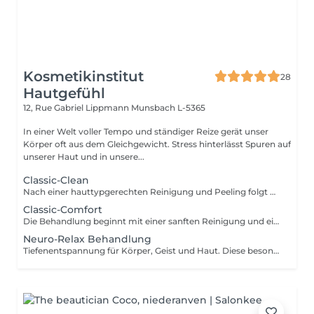
Kosmetikinstitut
28
Hautgefühl
12, Rue Gabriel Lippmann
Munsbach L-5365
In einer Welt voller Tempo und ständiger Reize gerät unser
Körper oft aus dem Gleichgewicht. Stress hinterlässt Spuren auf
unserer Haut und in unsere...
Classic-Clean
Nach einer hauttypgerechten Reinigung und Peeling folgt das Entfernen von Hautunreinheiten für porentiefe Reinheit. Anschließend wird ein Wirkstoffkonzentrat oder eine Ampulle auf die Haut aufgetragen und zur Beruhigung der Haut nach der Ausreinigung folgt abschließend eine pflegende und feuchtigkeitsspendende Maske und die Abschlusspflege. Ohne Augenbrauenkorrektur
Classic-Comfort
Die Behandlung beginnt mit einer sanften Reinigung und einem schonenden Peeling, gefolgt von einer gründlichen Tiefenreinigung. Anschließend werden die Augenbrauen in Form gebracht. Hochwertige Seren sowie eine pflegende Augen- und Lippenpflege versorgen Ihre Haut intensiv. Eine wohltuende Gesichts-, Hals- und Dekolletémassage lädt zum Entspannen ein, bevor eine individuell abgestimmte Maske und die abschließende Pflege das Behandlungserlebnis abrunden.
Neuro-Relax Behandlung
Tiefenentspannung für Körper, Geist und Haut. Diese besondere Behandlung wirkt gezielt auf Ihr Nervensystem und unterstützt Ihren Körper dabei, aus dem Stressmodus in einen Zustand tiefer Regeneration zu gelangen. Eine harmonische Kombination aus Aromatherapie, bewusster Atmung sowie einer intensiv entspannenden Streichmassage von Gesicht,Hals und Nacken führt zu tiefer Entspannung und innerer Ruhe. Das Nervensystem wird beruhigt, Stress wird spürbar reduziert und der Körper kann wieder in seine natürliche Balance finden. Das Ergebnis: ein Gefühl von Leichtigkeit, verbesserter Schlaf und eine sichtbar entspanntere, strahlende Haut. Lassen Sie los und erleben Sie, wie sich Entspannung auf allen Ebenen entfaltet. Je nach aktuellem Bedürfnis können Sie sich in dieser Behandlung zwischen einer regenerierenden Lichttherapie oder einer zusätzlichen Kopfmassage entscheiden.