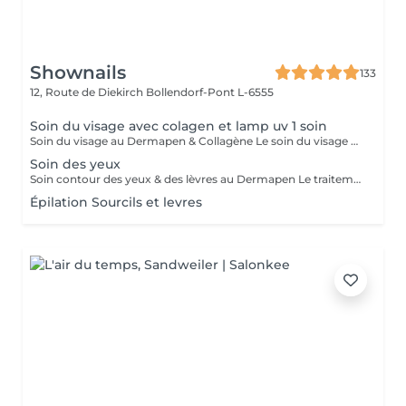
Shownails
133
12, Route de Diekirch
Bollendorf-Pont L-6555
Soin du visage avec colagen et lamp uv 1 soin
Soin du visage au Dermapen & Collagène Le soin du visage au Dermapen associé au collagène est un traitement innovant qui stimule le renouvellement cellulaire ainsi que la production naturelle de collagène et d'élastine. Grâce au micro-aiguillage, les principes actifs pénètrent plus efficacement dans la peau, pour des résultats visibles et durables. Les bienfaits du traitement : Réduit les rides et les ridules. Améliore la fermeté et l'élasticité de la peau. Atténue les cicatrices d'acné et les imperfections. Resserre les pores dilatés. Unifie le teint et redonne de l'éclat. Hydrate intensément grâce au collagène. Laisse la peau plus lisse, plus souple et visiblement rajeunie. En fin de soin, une séance de luminothérapie par lumière UV est réalisée afin de compléter le traitement et d'optimiser les résultats.
Soin des yeux
Soin contour des yeux & des lèvres au Dermapen Le traitement du contour des yeux et des lèvres est réalisé à l'aide du Dermapen, une technique de micro-aiguillage qui stimule naturellement la production de collagène et d'élastine. Ce soin permet de : Atténuer les rides et ridules. Réduire les cernes. Diminuer les poches sous les yeux. Raffermir et lisser la peau. Améliorer l'éclat et la texture du contour des yeux et des lèvres. Un regard plus frais, une peau plus lisse et des lèvres sublimées dès les premières séances.
Épilation Sourcils et levres