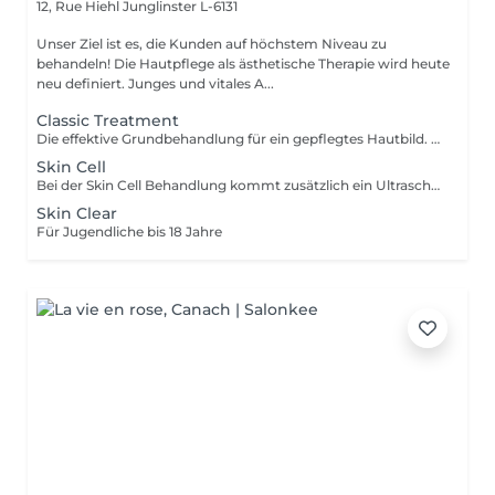
12, Rue Hiehl
Junglinster L-6131
Unser Ziel ist es, die Kunden auf höchstem Niveau zu
behandeln! Die Hautpflege als ästhetische Therapie wird heute
neu definiert. Junges und vitales A...
Classic Treatment
Die effektive Grundbehandlung für ein gepflegtes Hautbild. Diese Behandlung wird hauptsächlich mit Produkten durchgeführt.Classic Treatment ist eine Behandlung die die Funktionen der Haut wieder aufbaut, die Haut stabilisiert und der trockenen Haut neue Geschmeidigkeit und Vitalität verleiht.
Skin Cell
Bei der Skin Cell Behandlung kommt zusätzlich ein Ultraschallgerät zum Einsatz. Das Ultraschallgerät dient als Wirkungsverstärker für eine Reihe von Produkten. Durch den Einsatz von Ultraschalltechnik werden die Wirkstoffe in ihrer molekularen Struktur verkleinert, wodurch sie tiefer in die Haut vordringen und dort ihre volle Wirkung entfalten können. Hierbei wird die Regeneration der Haut stimuliert. Für eine schöne, strahlende und straffe Haut.
Skin Clear
Für Jugendliche bis 18 Jahre