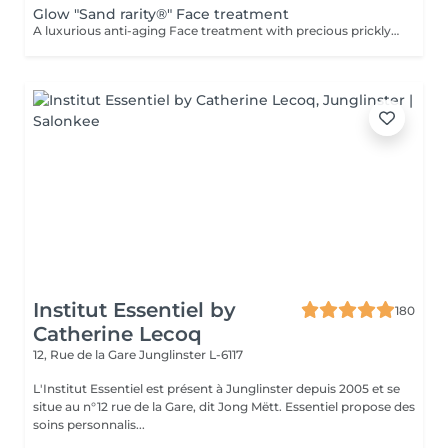
Glow "Sand rarity®" Face treatment
A luxurious anti-aging Face treatment with precious prickly pear seed oil regenerates and imparts a radiantly fresh complexion. Includes cleanser, mask, eye contour serum, and finishing cream. Natural and certified ingredients: 99% of natural origin, enriched with precious plant oils, and Cosmos Natural certified, guaranteeing impeccable quality and ethical practices.
Institut Essentiel by
180
Catherine Lecoq
12, Rue de la Gare
Junglinster L-6117
L'Institut Essentiel est présent à Junglinster depuis 2005 et se
situe au n°12 rue de la Gare, dit Jong Mëtt. Essentiel propose des
soins personnalis...