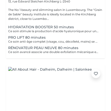
13, rue Edward Steichen
Kirchberg L-2540
The No 1 beauty and slimming salon in Luxembourg. The "Grain
de Sable" beauty institute is ideally located in the Kirchberg
district, close to Luxembo...
HYDRATATION BOOSTER 50 minutes
Ce soin stimule la production d'acide hyaluronique pour une hydratation intense, redonnant à la peau un aspect repulpé et lissé tout en la protégeant des agressions extérieures et du vieillissement cutané.
PRO LIFT 80 minutes
Ce soin anti-âge complet (visage, cou, décolleté, mains) se distingue par sa combinaison unique d'exfoliations, de stimulation cellulaire mécanique et de manoeuvres facialistes exclusives. Il uniformise et illumine le teint, tout en liftant et redessinant les contours du visage. En comblant visiblement les rides et en renforçant la fermeté de la peau, ce soin révèle un épiderme plus lisse, lifté et rajeuni.
RÉNOVATEUR PEAU NEUVE 80 minutes
Ce soin avancé associe une double exfoliation mécanique et chimique du visage et du cou, permettant un nettoyage en profondeur de l'épiderme. Il favorise l'élimination des toxines et stimule le renouvellement cellulaire pour retrouver une peau saine, uniforme et lumineuse.