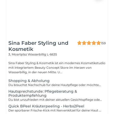
Sina Faber Styling und
159
Kosmetik
3, Moartplaz
Wasserbillig L-6635
Sina Faber Styling & Kosmetik ist ein modernes Kosmetikstudio
mit integriertem Beauty Concept Store im Herzen von
Wasserbillig, in der neuen Mitte. U...
Shopping & Abholung
Du brauchst Nachschub für deine Hautpflege oder möchtest einen Gutschein abholen? Dann ist dieser kurze Termin genau das Richtige für dich. Hier kannst du unkompliziert deine Produkte oder Gutscheine bei uns im Studio abholen ganz ohne Wartezeit und in entspannter Atmosphäre. Wichtig: Bitte beachte, dass es sich hierbei um einen reinen Abhol- oder Shopping-Termin handelt. Eine individuelle Hautanalyse oder Pflegeberatung ist aus Zeitgründen nicht möglich. Wir freuen uns auf dich!
Hautsprechstunde: Pflegeberatung &
Produktempfehlung
Du bist unzufrieden mit deiner aktuellen Gesichtspflege oder möchtest deine Routine an deine Hautbedürfnisse anpassen? Dann ist dieser Termin genau richtig für dich. In einer ca. 30-minütigen Pflegeberatung schauen wir uns gemeinsam an, was deine Haut braucht und welche Produkte aus unserem Clean Beauty Sortiment perfekt zu dir passen. Wir nehmen uns Zeit, hören zu und empfehlen dir eine Pflege, die nicht nur zu deinem Hauttyp passt, sondern dich auch langfristig unterstützt für eine gesunde, strahlende Haut. Die Beratung kostet 50 Euro, wird dir aber bei einem Produktkauf ab 50 Euro vollständig angerechnet. Das heißt: Wenn du dich für passende Produkte entscheidest, ist dieser Termin für dich kostenlos. Die empfohlene Pflege kannst du direkt im Anschluss mitnehmen und direkt in deinen Alltag integrieren.
Quick BPeel Kräuterpeeling - Herbs2Peel
Der spürbarer Frische-Kick mit Nervenkitzel für deine Haut - sofort mehr Ausstrahlung. Unsere Quick BPeel Behandlung basiert auf der innovativen herbs2peel Methode, einer Kombination aus natürlichem Kräuterpeeling und intensiver Regeneration. Feinste Kräuterpartikel werden in die Haut einmassiert und erzeugen eine gezielte Mikroirritation. Genau hier beginnt der Effekt: - die Durchblutung wird angeregt - der Stoffwechsel aktiviert - die Haut beginnt sich von innen heraus zu erneuern Gleichzeitig werden abgestorbene Hautzellen sanft gelöst, während wertvolle Wirkstoffe tief in die Haut eingeschleust werden. Das Besondere: Es kommt nicht zu einem klassischen Schälprozess, sondern zu einer sichtbaren Verbesserung ohne Ausfallzeit. Du spürst den typischen Nervenkitzel während der Behandlung - ein Zeichen dafür, dass deine Haut arbeitet und aktiviert wird. Das Ergebnis: - sofort mehr Glow - frischeres Hautbild - sichtbar mehr Ebenmäßigkeit Das Quick BPeel ist die kompakte Express-Version der Behandlung. Der Fokus liegt auf Aktivierung, Glow und sofortigem Effekt, ohne intensive Zusatzmodule. Perfekt für: - schnelle Ergebnisse - Event-Vorbereitung - Einstieg in die Methode Indikationen: - fahle, müde Haut - fehlender Glow - Unreinheiten - unruhiges Hautbild (Hyperpigmentierung) Kontraindikationen: - bekannte Allergien gegen Kräuter/Pflanzenstoffe - akute Hauterkrankungen oder Entzündungen - entzündliche Rosazea - offene Hautstellen / Wunden stark gereizte Haut