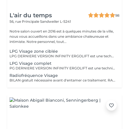
L'air du temps
98
56, rue Principale
Sandweiler L-5241
Notre salon ouvert en 2016 est à quelques minutes de la ville,
nous vous accueillons dans une ambiance chaleureuse et
intimiste. Notre personnel, tout...
LPG Visage zone ciblée
LPG DERNIERE VERSION INFINITY ERGOLIFT est une technique mécanique et naturelle, pour rajeunir la peau. Rebooste, raffermit, rides du lion, contour des yeux, améliore l'aspect de la peau. Ce soin ciblera une zone précise, ex. ride du lion, contour des yeux (yeux gonflés, rides) Cette technique est à considérer comme un traitement de plusieurs séances pour atteindre les objectifs.Voir dans rubrique abonnement. L''endermologie LPG une valeur sure, plus de 35 ans d'expertise dans la beauté
LPG Visage complet
PG DERNIERE VERSION INFINITY ERGOLIFT est une technique naturelle naturelle, pour rajeunir la peau. Rebooste, raffermit, rides du lion, contour des yeux,nasogénien, améliore l'aspect de la peau. Un éclat immédiat dès la première séance. Cette technique est à considérer comme un traitement de plusieurs séances pour atteindre les objectifs. Voir rubrique abonnement L'endermologie LPG une valeur sure, plus de 35 ans d'expertise dans la beauté
Radiofréquence Visage
BILAN gratuit nécessaire avant d'entamer ce traitement. RADIOFREQUENCE 448Khz CAPACITIVE RESISTIVE monpolaire Non douloureux Non invasif Technique pour raffermir, contre la cellulite, réduction de volume. La radiofréquence émet de la chaleur induite par une onde qui génère un effet tenseur et immédiat et durable. Traitement 6 à 12 séances pour atteindre des résultats, cela dépend de la qualité de la peau, de l'âge, du volume concernés entre autres.