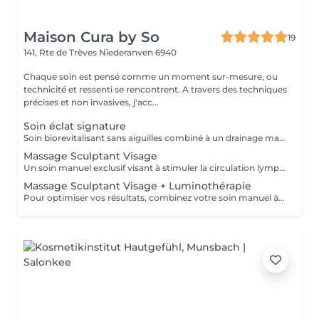
Maison Cura by So
19
141, Rte de Trèves
Niederanven 6940
Chaque soin est pensé comme un moment sur-mesure, ou
technicité et ressenti se rencontrent. A travers des techniques
précises et non invasives, j'acc...
Soin éclat signature
Soin biorevitalisant sans aiguilles combiné à un drainage manuel lent et doux pour stimuler la circulation, repulper et revitaliser la peau. Idéal pour améliorer l'éclat, l'élasticité et la fermeté du visage ou du cou. Chaque séance est personnalisée selon vos besoins, pour des résultats visibles et durables
Massage Sculptant Visage
Un soin manuel exclusif visant à stimuler la circulation lymphatique, décongestionner les tissus et révéler l'éclat naturel du visage. Idéal en cas de traits fatigués, de gonflement, ou de teint terne. Ce soin favorise l'élimination des toxines et de la rétention d'eau accumulés au niveau du visage du cou et du décolleté. L'association du drainage manuel et du travail des fascias, procure un réel moment de détente.
Massage Sculptant Visage + Luminothérapie
Pour optimiser vos résultats, combinez votre soin manuel à la luminothérapie. Les LED rouges stimuleront élastine et collagène et auront un effet apaisant immédiat grâce à leur action anti inflammatoire.