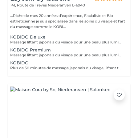
141, Route de Trèves
Niederanven L-6940
...Riche de mes 20 années d'expérience, Facialiste et Bio-
esthéticienne je suis spécialisée dans les soins du visage et l'art
du massage comme le KOBI...
KOBIDO Deluxe
Massage liftant japonais du visage pour une peau plus lumineuse et repulpée, sublimée par l'utilisation d'ustensiles comme le gua-sha, le ridoki, ou encore les ventouses etc...dans le seul but d'optimiser les résultats. Un gommage ou un masque sous LED (en fonction de vos besoins) boosteront les effets du soin pour un visage rayonnant! Les bienfaits du kobido sont appréciables dès la première séance. Les muscles faciaux pétris en profondeur, se tonifient, les cernes et les rides s'amenuisent, l'ovale du visage se raffermit, soulignant des angles plus harmonieux. La peau régénérée apparaît comme défroissée, retapissée. Un drainage en dernière phase contribue à éliminer les toxines et à assainir la peau. Un véritable effet tenseur est ressenti à l'issue du soin pour des traits rehaussés à souhait. L'éventuelle brume de fatigue s'évapore pour faire place à un joli grain de peau qui respire la santé. Le teint s'illumine, un coup de jeune bluffant s'affiche sur une mine radieuse. !!! Pour un résultat plus durable, ce soin est conseillé en cure !!! Demandez conseil à votre esthéticienne.
KOBIDO Premium
Massage liftant japonais du visage pour une peau plus lumineuse et repulpée, personnalisé en fonction de vos besoins grâce à l'utilisation d'ustensiles comme le gua-sha, le ridoki, ou encore les ventouses etc... Les bienfaits du kobido sont appréciables dès la première séance. Les muscles faciaux pétris en profondeur, se tonifient, les cernes et les rides s'amenuisent, l'ovale du visage se raffermit, soulignant des angles plus harmonieux. La peau regénérée apparaît comme défroissée, retapissée. Un drainage en dernière phase contribue à éliminer les toxines et à assainir la peau. Un véritable effet tenseur! !!! Pour un résultat plus durable, ce soin est conseillé en cure !!! Demandez conseil à votre esthéticienne.
KOBIDO
Plus de 30 minutes de massage japonais du visage, liftant tonifiant et repulpant = une vraie gymnastique faciale pour une peau plus lumineuse et une diminution des rides. Les bienfaits du kobido sont appréciables dès la première séance. Les muscles faciaux pétris en profondeur, se tonifient, les cernes et les rides s'amenuisent, l'ovale du visage se raffermit, soulignant des angles plus harmonieux. La peau régénerée apparaît comme défroissée, retapissée. Un véritable effet tenseur! !!! Pour un résultat plus durable, ce soin est conseillé en cure !!! Demandez conseil à votre esthéticienne.