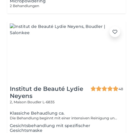
Micropowdering
2 Behandlungen
Institut de Beauté Lydie
48
Neyens
2, Maison
Boudler L-6835
Klassiche Behaudlung ca.
Die Behandlung beginnt mit einer intensiven Reinigung und einem Gesichtswasser das Ihre Haut neutralisiert und beruhigt. Make-Up und Umwelteinflüsse werden sanft entfernt. Bei der anschließenden Behandlung werden ausschließlich auf die Bedürfnisse Ihrer Haut abgestimmte Produkte verwendet. Mit einem Peeling werden die oberste Zelllagen der Haut abgetragen und die Poren werden geöffnet. Unreinheiten der Haut werden professionell und sanft entfernt. Nach der Tiefenausreinigung freut sich die Haut auf eine entspannende Massage bei der Sie die Augen schließen dürfen und einfach nur genießen können. Eine wirkstoffreiche Maske rundet alles ab. Mit einer Pflegenden Creme wird die Behandlung abgeschlossen und Sie können entspannt in Ihren weiteren Tag starten. Diese Behandlung ist für alle Hauttypen geeignet.
Gesichtsbehandlung mit spezifischer
Gesichtsmaske