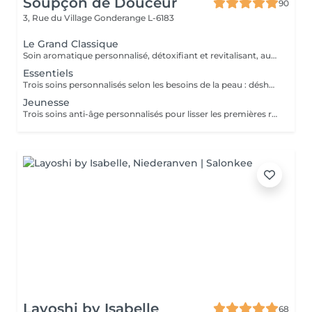
Soupçon de Douceur
90
3, Rue du Village
Gonderange L-6183
Le Grand Classique
Soin aromatique personnalisé, détoxifiant et revitalisant, autour d'un nettoyage profond en 5 phases exclusives
Essentiels
Trois soins personnalisés selon les besoins de la peau : déshydratée (HYDRALESSENCE), dénutrie, sèche à très sèche (NUTRILESSENCE) ou sensible, avec rougeurs (CALMESSENCE)
Jeunesse
Trois soins anti-âge personnalisés pour lisser les premières rides (ELASTINE), combler les rides profondes (TIME RESIST), ou raffermir l'ovale du visage (OPTIMIZER)
Layoshi by Isabelle
68