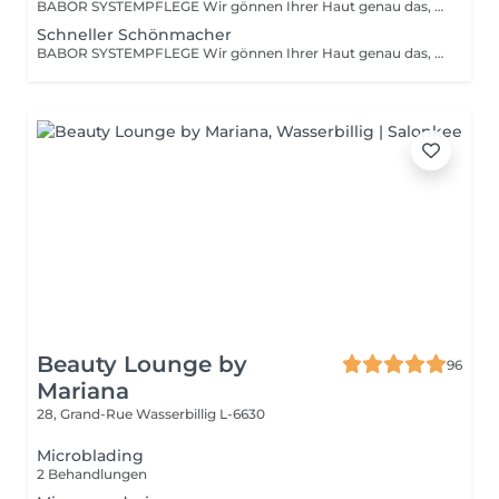
BABOR SYSTEMPFLEGE Wir gönnen Ihrer Haut genau das, was sie braucht und verwöhnen sie mit einer tiefenwirksamen Reinigung und Vorbereitungsmaske, einem hoch-dosierten Fluid, einer stimulierenden Massage sowie einer wirkstoffintensiven Pflegemaske. Und all das natürlich abgestimmt auf Ihr persönliches Hautbedürfnis.
Schneller Schönmacher
BABOR SYSTEMPFLEGE Wir gönnen Ihrer Haut genau das, was sie braucht und verwöhnen sie mit einer tiefenwirksamen Reinigung und Vorbereitungsmaske, einem hoch-dosierten Fluid, einer stimulierenden Massage sowie einer wirkstoffintensiven Pflegemaske. Und all das natürlich abgestimmt auf Ihr persönliches Hautbedürfnis.
Beauty Lounge by
96
Mariana
28, Grand-Rue
Wasserbillig L-6630
Microblading
2 Behandlungen