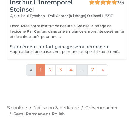
Institut L'Intemporel
284
Steinsel
6, rue Paul Eyschen - Pall Center (à l’étage)
Steinsel L-7317
Découvrez notre institut de beauté à Steinsel à l'étage de
l'épicerie Pall Center, dans une ambiance empreinte de sérénité
et de calme, prêt pour une ...
Supplément renfort gainage semi permanent
Application d'une base semi-permanente spéciale pour renforcer et prolonger la tenue du vernis semi-permanent (En complément d'une manucure avec semi-permanent uniquement)
«
1
2
3
4
...
7
»
Salonkee
Nail salon & pedicure
Grevenmacher
Semi Permanent Polish