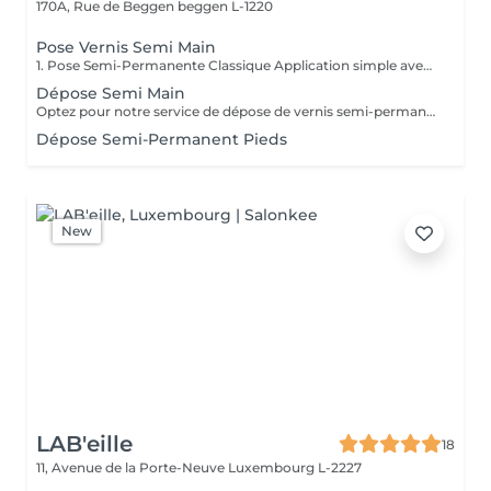
170A, Rue de Beggen
beggen L-1220
Pose Vernis Semi Main
1. Pose Semi-Permanente Classique Application simple avec une fine couche de base. Idéale pour celles qui souhaitent de la couleur, de la brillance et un léger renfort. Tenue moyenne 2 semaines. 2. Pose Semi + Renfort Combinaison d'une base classique avec une couche de renfort. Offre une meilleure résistance que le semi-permanent classique, parfaite pour les ongles naturels. Moyenne Tenue de 2 à 3 semaines. 3. Pose Semi + Fiber Ultra Base classique combinée à un gel enrichi en fibres, idéale pour les ongles fragiles ou nécessitant un renforcement supplémentaire. Tenue Moyenne 3 à 4 semaines.
Dépose Semi Main
Optez pour notre service de dépose de vernis semi-permanent avec 4 options adaptées à vos besoins : 1. Dépose simple : Retrait de l'ancien vernis semi-permanent.
Dépose Semi-Permanent Pieds
New
LAB'eille
18
11, Avenue de la Porte-Neuve
Luxembourg L-2227