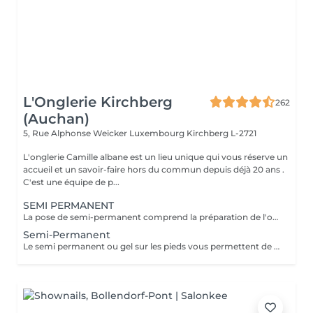
L'Onglerie Kirchberg
262
(Auchan)
5, Rue Alphonse Weicker Luxembourg
Kirchberg L-2721
L'onglerie Camille albane est un lieu unique qui vous réserve un
accueil et un savoir-faire hors du commun depuis déjà 20 ans .
C'est une équipe de p...
SEMI PERMANENT
La pose de semi-permanent comprend la préparation de l'ongle, la mise en forme, le soin des cuticules et l'application de la couleur choisie. Grâce à sa tenue longue durée, le semi-permanent offre une brillance parfaite et une tenue de 2 à 3 semaines, sans ecaillement, pour des ongles impeccables au quotidien.
Semi-Permanent
Le semi permanent ou gel sur les pieds vous permettent de conserver , tel un vernis longue durée , une couleur pour une tenue de 4 à 6 semaines ( maximum) . Le retrait doit se faire en institut uniquement et nous recommandons de demander conseil à une de nos collaboratrices quant à la répétition de cette prestation. Comme chaque cliente est unique nous vous invitons à nous contacter pour d'avantages d'informations .