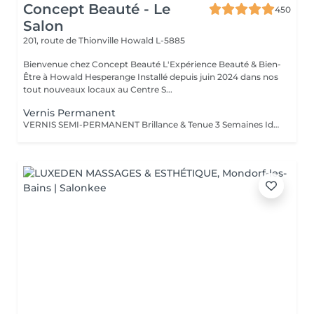
Concept Beauté - Le
450
Salon
201, route de Thionville
Howald L-5885
Bienvenue chez Concept Beauté L'Expérience Beauté & Bien-
Être à Howald Hesperange Installé depuis juin 2024 dans nos
tout nouveaux locaux au Centre S...
Vernis Permanent
VERNIS SEMI-PERMANENT Brillance & Tenue 3 Semaines Idéal pour celles qui veulent une manucure impeccable sans abîmer leurs ongles naturels, le vernis semi-permanent ProNails assure une brillance éclatante et une tenue longue durée. Pourquoi choisir le semi-permanent ? Séchage immédiat sous lampe LED Jusqu'à 3 semaines de tenue sans s'écailler Large choix de couleurs tendances Dépose rapide et en douceur Disponible pour les mains & les pieds pour une mise en beauté complète. ONGLES PARFAITS AVEC PRONAILS EXPERTISE & QUALITÉ PROFESSIONNELLE Dans notre institut, nous vous offrons un service onglerie haut de gamme, réalisé avec les produits de la marque ProNails, reconnue pour sa qualité et sa tenue exceptionnelle. Nos expertes en onglerie, dont certaines sont également formatrices en prothésie ongulaire dans notre centre de formation Concept Beauté Distribution, sauront vous conseiller et sublimer vos ongles avec professionnalisme.