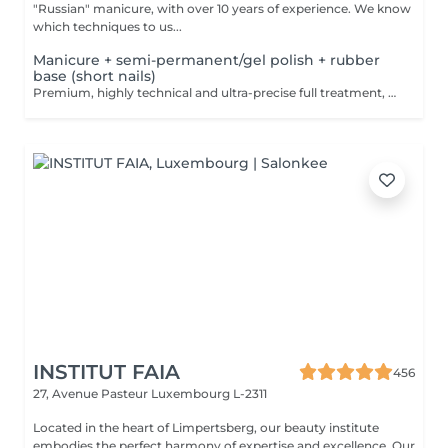
"Russian" manicure, with over 10 years of experience. We know
which techniques to us...
Manicure + semi-permanent/gel polish + rubber
base (short nails)
Premium, highly technical and ultra-precise full treatment, performed mainly with an e-file to achieve a perfectly clean nail contour and apply the polish as close as possible, even slightly under the cuticle. This technique helps visually delay the regrowth by around 10 days. Visual result: -Extremely well-groomed nails, clean contours, flawless shape -Instagram / photo studio effect: neat, precise, with no visible dry skin We also include a base coat, recommended for short nails in good condition. A perfect solution for flawless and long-lasting nails: -The average durability is 4 weeks!! Service content -> 80€ : -Removal of old semi-permanent and/or gel (if needed, already include in this price/service) -Very meticulous preparation of the nail plate -Removal of dead skin -Shape and file nails -Gentle cuticle care -Rubber base -Application of semi-permanent nail polish -Application of cuticle oil and hand cream Optional : -Price per nail extension on up to 5 nails (if so please book "WITH simple design") +3€/nail -Price per nail for nail art on up to 5 nails (if so please book "WITH simple design") +3€/nail -Price for simple design (French, Chrome, Baby Boomer, Cat Eyes, Stickers, Foil) 6-10 nails -> +20€ -Price for complex design (3D, Hand drawings, Stamping, French with Chrome, Baby Boomer with Chrome, French with Cat Eyes) 6-10 nails -> +30€
INSTITUT FAIA
456
27, Avenue Pasteur
Luxembourg L-2311
Located in the heart of Limpertsberg, our beauty institute
embodies the perfect harmony of expertise and excellence. Our