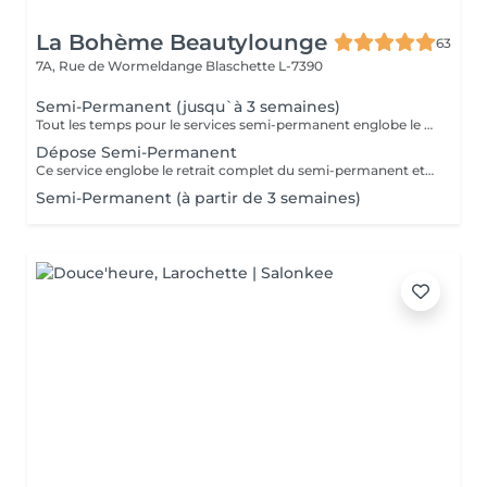
La Bohème Beautylounge
63
7A, Rue de Wormeldange
Blaschette L-7390
Semi-Permanent (jusqu`à 3 semaines)
Tout les temps pour le services semi-permanent englobe le retrait du semi-permanent qui est déjà sur les ongles)
Dépose Semi-Permanent
Ce service englobe le retrait complet du semi-permanent et une manucure avec une base fortifiante transparente en vernis simple. ATTENTION : uniquement pour ceux qui ne souhaite pas refaire un semi-permanent
Semi-Permanent (à partir de 3 semaines)