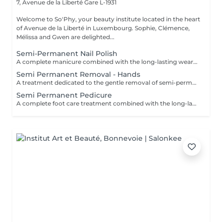
7, Avenue de la Liberté
Gare L-1931
Welcome to So'Phy, your beauty institute located in the heart
of Avenue de la Liberté in Luxembourg. Sophie, Clémence,
Mélissa and Gwen are delighted...
Semi-Permanent Nail Polish
A complete manicure combined with the long-lasting wear of semi-permanent nail polish. The treatment begins with full nail preparation, including shaping, cuticle care and preparation of the natural nail to ensure a clean and long-lasting result. The semi-permanent polish is then applied to provide a glossy, elegant and durable finish. Nails look neat and refined, with long-lasting wear for several weeks. Ideal for combining beauty, comfort and everyday practicality.
Semi Permanent Removal - Hands
A treatment dedicated to the gentle removal of semi-permanent nail polish, carried out with care to preserve the quality of the natural nail. The removal is followed by nail shaping and cuticle care to restore a clean and well-groomed result. A protective base is then applied to strengthen the nail, completed with a nourishing oil to hydrate and enhance the cuticles. Nails are left clean, cared for and protected. Ideal for taking a break while maintaining healthy nails. This service is only available for semi-permanent nail polish applied at the institute.
Semi Permanent Pedicure
A complete foot care treatment combined with the long-lasting wear of semi-permanent nail polish. The treatment begins with nail preparation, including cuticle care, shaping and callus care if needed, to ensure a clean and well-groomed result. The semi-permanent polish is then applied to provide a glossy, elegant and durable finish. Feet look neat and perfectly cared for, with long-lasting results that remain flawless for several weeks. Ideal for maintaining clean, comfortable and elegant feet every day.