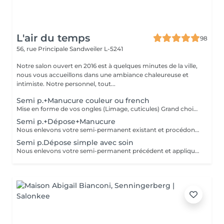
L'air du temps
98
56, rue Principale
Sandweiler L-5241
Notre salon ouvert en 2016 est à quelques minutes de la ville,
nous vous accueillons dans une ambiance chaleureuse et
intimiste. Notre personnel, tout...
Semi p.+Manucure couleur ou french
Mise en forme de vos ongles (Limage, cuticules) Grand choix de couleurs, Tenue du semi-permanent 2-3 semaines. Finition sérum et crème Dépose = enlèvement de semi permanent existant
Semi p.+Dépose+Manucure
Nous enlevons votre semi-permanent existant et procédons à une manucure complète pour un rendu propre et naturel
Semi p.Dépose simple avec soin
Nous enlevons votre semi-permanent précédent et appliquons un sérum nourrissant sur vos ongles.