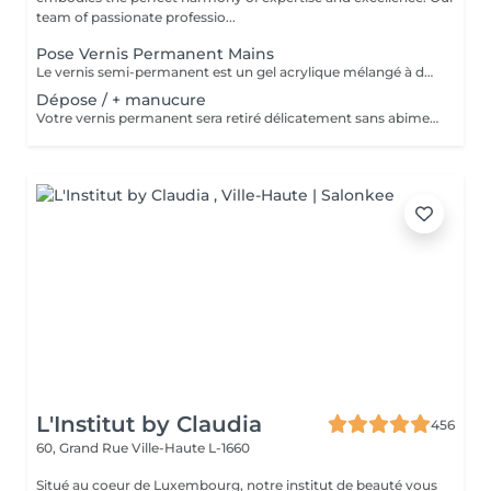
team of passionate professio...
Pose Vernis Permanent Mains
Le vernis semi-permanent est un gel acrylique mélangé à du vernis, appliqué sur l'ongle et durci par des UV. Il a la même texture qu'un vernis classique, est aussi liquide et a encore plus de brillance. Il reste impeccable, sans ternir et sans s'écailler.
Dépose / + manucure
Votre vernis permanent sera retiré délicatement sans abimer vos ongles. La manucure est un soin des mains comprenant le limage des ongles, la pousse et la coupe des cuticules, massage avec crème de soin et application d'un vernis transparent si désiré.
L'Institut by Claudia
456
60, Grand Rue
Ville-Haute L-1660
Situé au coeur de Luxembourg, notre institut de beauté vous