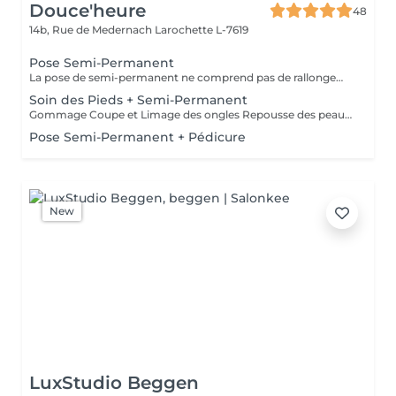
Douce'heure
48
14b, Rue de Medernach
Larochette L-7619
Pose Semi-Permanent
La pose de semi-permanent ne comprend pas de rallongement des ongles. Si vous souhaitez plus de longueur, merci de sélectionner l'option pose complète avec rallongement
Soin des Pieds + Semi-Permanent
Gommage Coupe et Limage des ongles Repousse des peaux mortes Coupe des cuticules Pose de semi-permanent Massage des pieds Masque hydratant
Pose Semi-Permanent + Pédicure
New
LuxStudio Beggen