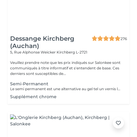
Dessange Kirchberg
276
(Auchan)
5, Rue Alphonse Weicker
Kirchberg L-2721
Veuillez prendre note que les prix indiqués sur Salonkee sont
communiqués à titre informatif et s'entendent de base. Ces
derniers sont susceptibles de...
Semi-Permanent
Le semi permanent est une alternative au gel tel un vernis longue durée pour une durée de deux semaines et demi à trois semaines de tenue (maximum ) Le retrait doit se faire uniquement au salon et nous le recommandons de manière ponctuelle. La manucure sèche est comprise dans cette prestation . Comme chaque cliente est unique, nous vous invitons à vous rapprocher d'une collaboratrice pour d'avantages d'informations
Supplément chrome