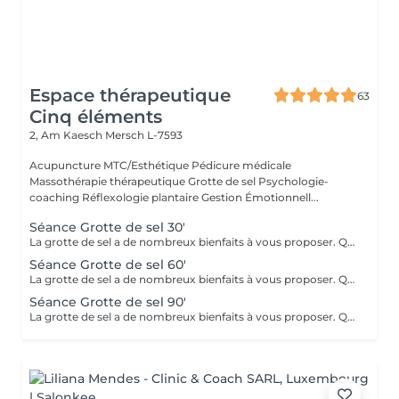
Espace thérapeutique
63
Cinq éléments
2, Am Kaesch
Mersch L-7593
Acupuncture MTC/Esthétique Pédicure médicale
Massothérapie thérapeutique Grotte de sel Psychologie-
coaching Réflexologie plantaire Gestion Émotionnell...
Séance Grotte de sel 30'
La grotte de sel a de nombreux bienfaits à vous proposer. Que ce soit pour un moment de relaxation ou pour soulager des troubles respiratoires, lutter contre les toxines, diminuer l'anxiété, améliorer le sommeil ou l'état de fatigue, ou même bénéficier des bienfaits pour la beauté de la peau et sa reminéralisation ! Transats, plaids, coussins et infusions vous y attendront.
Séance Grotte de sel 60'
La grotte de sel a de nombreux bienfaits à vous proposer. Que ce soit pour un moment de relaxation ou pour soulager des troubles respiratoires, lutter contre les toxines, diminuer l'anxiété, améliorer le sommeil ou l'état de fatigue, ou même bénéficier des bienfaits pour la beauté de la peau et sa reminéralisation ! Transats, plaids, coussins et infusions vous y attendront.
Séance Grotte de sel 90'
La grotte de sel a de nombreux bienfaits à vous proposer. Que ce soit pour un moment de relaxation ou pour soulager des troubles respiratoires, lutter contre les toxines, diminuer l'anxiété, améliorer le sommeil ou l'état de fatigue, ou même bénéficier des bienfaits pour la beauté de la peau et sa reminéralisation ! Transats, plaids, coussins et infusions vous y attendront.