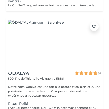
ventre)
Le Chi Nei Tzang est une technique ancestrale utilisée par les moines taoïstes de la Chine qui signifie «travail de l'énergie des organes internes». Selon les taoïstes, chaque organe est lié à une émotion : la colère au foie, la peur aux reins. Notre ventre porte en lui les traces laissées par tous nos traumatismes et nos secrets les plus intimes. L'obstruction des organes internes bloque la libre circulation de l'énergie vitale, le Chi. Le massage agit en profondeur sur les viscères, les émotions et tous les systèmes vitaux du corps. Déroulement de la séance: Pendant le soin vous êtes allongés sur le dos : le torse et le ventre nus, le bas du ventre et les jambes sont couverts ainsi que la poitrine chez les femmes. Pendant la séance vous portez un masque sur les yeux pour pouvoir vous détendre complètement. Mais vous restez attentifs à vos sensations ! À tout moment, si quelque chose vous inquiète ou vous dérange, (certains points de l'intestin peuvent être sensibles !) n'hésitez pas me signaler. Lors de massage j'utilise de l'huile de sésame ou d'amande douce. Aux certains moments lors de soin je prononce «six sons de guérison» qui possèdent un potentiel vibratoire qui participe du nettoyage des organes. Des pressions souples et profondes, appliquées directement sur les organes ou sur des points réflexes, permettent aux énergies ou aux émotions prisonnières, de se libérer. Le massage se termine par le drainage lymphatique et l'équilibrage des pouls.
ÔDALYA
36
500, Rte de Thionville
Alzingen L-5886
Notre nom, Ôdalya, est une ode à la beauté et au bien-être, une
poésie du corps et de l'esprit. Chaque soin devient une
expérience unique, sur mesure,...
Rituel Reiki
( Accueil personnalisé, Reiki 60 min, accompagnement et partage ) Soin énergétique d'origine japonaise qui permet de faire circuler et d'harmoniser l'énergie du corps. Le Reiki aide à apaiser le corps et l'esprit, favorise la relaxation, contribue à améliorer le sommeil, calme les tensions.