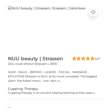
NUU beauty | Strassen
427
204, route d'Arlon
Strassen L-8010
HAIR - NAILS - BROWS - LASHES - FACIAL - MASSAGE -
EPILATION Strassen is NUU at its most complete. The biggest
salon, the fullest menu - hair, skin, n...
Cupping Therapy
Cupping therapy is an ancient healing technique that uses special cups to create gentle suction on the skin. This suction promotes blood flow, relieves muscle tension, reduces inflammation, and supports deep relaxation. The treatment can help release toxins, improve circulation, and ease chronic pain or stiffness. *Please note that cupping therapy could just be added to a massage service with includes back massage.