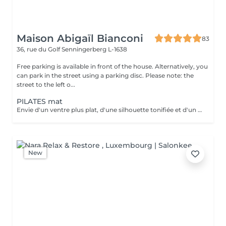
Maison Abigaïl Bianconi
83
36, rue du Golf
Senningerberg L-1638
Free parking is available in front of the house. Alternatively, you
can park in the street using a parking disc. Please note: the
street to the left o...
PILATES mat
Envie d'un ventre plus plat, d'une silhouette tonifiée et d'un regain d'énergie ? Rejoignez mon cours de Pilates Mat en petit groupe ! Chaque séance vous fait travailler les abdominaux profonds, améliore votre posture, soulage le mal de dos et sculpte votre corps efficacement. Avec seulement 5 places disponibles, vous profitez d'un suivi personnalisé et de corrections adaptées pour maximiser vos résultats. Merci de prévoir l'appoint en espèces. 36 rue du Golf L-1638 Senningerberg Parking gratuit Toute réservation non honorée est due. Toute réservation non annulée 48h avant est due.
New