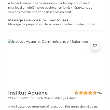
4 Massotherapeutes passionnées par le corps humain et
munies d'un diplôme de bachelor en kinésithérapie, nous
saurons mettre nos connaissances en anat...
Massages sur-mesure + ventouses
Massage de préparation de la peau et recherche des contractures suivis pas la pose des ventouses. Le vide est créé à l'aide d'une flamme, aucune sensation de chaud n'est ressentie durant le procédé et la technique est peu douloureuse. Le but de la cupping therapy est de soulager les tensions musculaires tout en promouvant la circulation sanguine et lymphatique.
Institut Aquene
214
120, route d'Echternach
Dommeldange L-1453
A well deserved moment of relaxation For more than 6 years