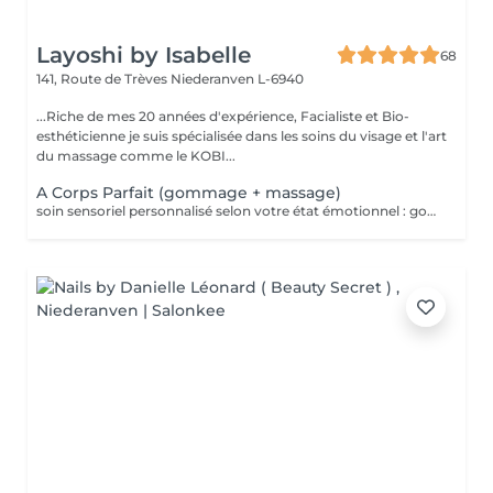
Layoshi by Isabelle
68
141, Route de Trèves
Niederanven L-6940
...Riche de mes 20 années d'expérience, Facialiste et Bio-
esthéticienne je suis spécialisée dans les soins du visage et l'art
du massage comme le KOBI...
A Corps Parfait (gommage + massage)
soin sensoriel personnalisé selon votre état émotionnel : gommage complet du corps au sel rose de l'Himalaya pour une peau douce et satinée + douche + Massage personnalisé