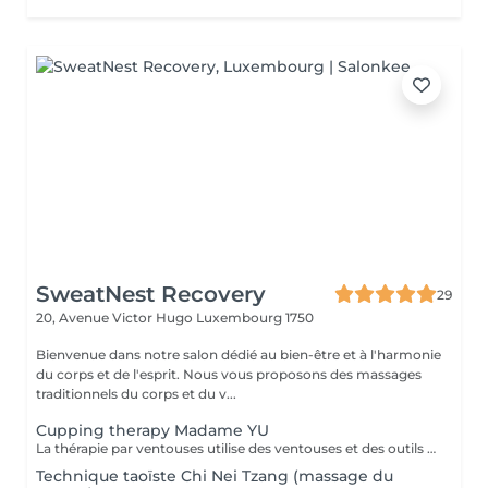
SweatNest Recovery
29
20, Avenue Victor Hugo
Luxembourg 1750
Bienvenue dans notre salon dédié au bien-être et à l'harmonie
du corps et de l'esprit. Nous vous proposons des massages
traditionnels du corps et du v...
Cupping therapy Madame YU
La thérapie par ventouses utilise des ventouses et des outils qui, par combustion, expulsent l'air de l'intérieur des ventouses, créant une pression négative qui permet aux ventouses d'adhérer aux points d'acupuncture ou à la surface de la peau où la thérapie par ventouses doit être effectuée, produisant ainsi une stimulation. Pour ce faire, à la fois en prévention et en traitement, la peau au niveau du site d'application des ventouses devient congestionnée et il y a stase sanguine Cupping therapy uses cups and tools employing combustion to expel air from inside the cups, creating negative pressure that causes the cups to adhere to acuponts or the skin surface where cupping is to be performed, thus producing stimulation,to achieve both prevention and treatment, the skin at the cupping site will become congested,and blood stasis.
Technique taoïste Chi Nei Tzang (massage du