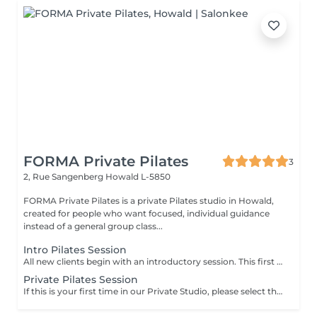
FORMA Private Pilates
3
2, Rue Sangenberg
Howald L-5850
FORMA Private Pilates is a private Pilates studio in Howald,
created for people who want focused, individual guidance
instead of a general group class...
Intro Pilates Session
All new clients begin with an introductory session. This first session allows us to understand how your body moves and establish a clear starting point before moving into regular training. What this includes - discussion of your lifestyle, movement history, and goals - initial posture and movement assessment - introduction to key Pilates principles and exercises - guidance on how to build a consistent and appropriate training schedule Following this session, we recommend a regular weekly structure based on your needs and goals.
Private Pilates Session
If this is your first time in our Private Studio, please select the Intro session instead.