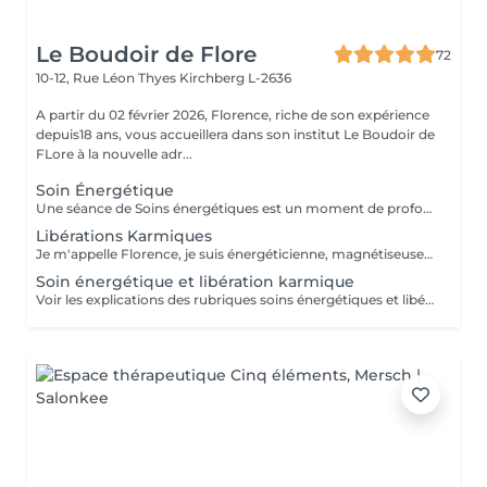
Le Boudoir de Flore
72
10-12, Rue Léon Thyes
Kirchberg L-2636
A partir du 02 février 2026, Florence, riche de son expérience
depuis18 ans, vous accueillera dans son institut Le Boudoir de
FLore à la nouvelle adr...
Soin Énergétique
Une séance de Soins énergétiques est un moment de profond bien-être et de lâcher-prise, un moment précieux pour vous reconnecter avec vous-même. L'harmonisation énergétique permet de prendre soin de soi sans être envahi par le mental et les émotions, de libérer les blocages et mémoires du passé, de (re)trouver pleinement son potentiel d'énergie, sa force vitale et créatrice, de s'aimer et s'accepter et enfin, vivre l'amour inconditionnel, d'être en paix avec soi même et de ressentir centrage et légèreté. Les soins énergétiques que je pratique nettoient les différents corps énergétiques (physique, émotionnel, mental, spirituel) et visent à dissoudre les blocages et les croyances limitantes qui nous empêchent d'avancer positivement dans la vie. Avant tout travail énergétique, quelle que soit la méthode holistique, il est important de procéder à un diagnostic énergétique de la personne. A qui s'adresse le soin énergétique ? Ils peuvent être réalisés sur tout le monde, à tous âges, quelques soient les antécédents, les maladies et les traitements en cours. Les Soins Energétiques ne présentent pas de contre-indication, prévoir juste un temps de repos après une séance. A noter que ces thérapies ne remplacent pas, en aucun cas, la médecine conventionnelle. Mon approche énergétique est dépouillée de toute attache religieuse et ne demande pas au consultant de cheminement spirituel particulier. NB : chaque minute additionnelle au temps prévu sera facturée 1€. Merci. Pour une première expérience, choisissez la séance de 75 mn.
Libérations Karmiques
Je m'appelle Florence, je suis énergéticienne, magnétiseuse, passeuse d'âme, karmathérapeute et médium clairaudiente et clairvoyante. Les soins karmiques que je propose sont des soins énergétiques qui vont essentiellement travailler sur votre structure énergétique reliée à votre vie actuelle afin de libérer et nettoyer les empreintes de ces mémoires ancestrales négatives. Les soins karmiques et transgénérationnels consistent à aller libérer des mémoires, des blessures et blocages issus de nos vies antérieures dont votre structure énergétique porte encore l'empreinte. Certaines de ces mémoires douloureuses se rattachent directement à votre âme, d'autres sont associées à votre famille, dans ce cas nous parlons de mémoires transgénérationnelles. Lorsque je travaille sur des mémoires karmiques, grâce à la médiumnité, je peux retracer vos vies antérieures et voir précisément les blocages, les blessures, les émotions négatives liés à vos problèmes actuels. Vous allez vivre des moments de partage, et vous sentirez cette libération karmique par des sensations d'apaisement et de soulagement. Je conseille de faire dans un premier temps le soin énergétique et ensuite le soin libération karmique. Voter traitement en sera beaucoup plus efficace Vous allez prendre conscience pour quelles raisons vous êtes attiré par certains lieux, certaines personnalités etc. Cela donnera l'explication également sur vos comportements, vos préférences, vos craintes. NB : pour chaque minute additionnelle au temps prévu sera facturée 1€. Merci
Soin énergétique et libération karmique
Voir les explications des rubriques soins énergétiques et libérations karmiques. Pour chaque minute additionnelle au temps prévu, 1€ sera facturé. Merci de votre compréhension.