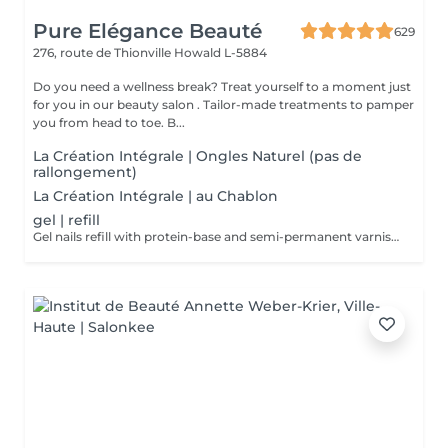
Pure Elégance Beauté
629
276, route de Thionville
Howald L-5884
Do you need a wellness break? Treat yourself to a moment just
for you in our beauty salon . Tailor-made treatments to pamper
you from head to toe. B...
La Création Intégrale | Ongles Naturel (pas de
rallongement)
La Création Intégrale | au Chablon
gel | refill
Gel nails refill with protein-base and semi-permanent varnish. Color of your choice. Possibility to combine several colors. Without decoration. The protein-base nourishes, protects and strengthens soft and brittle nails!