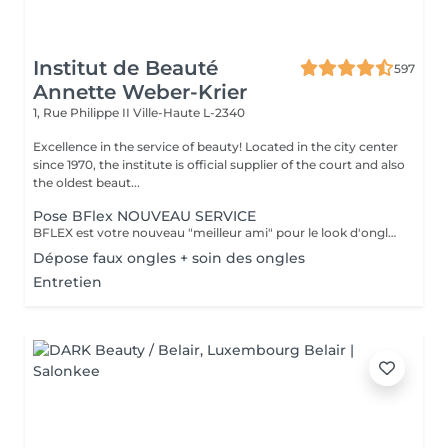
Institut de Beauté
597
Annette Weber-Krier
1, Rue Philippe II
Ville-Haute L-2340
Excellence in the service of beauty! Located in the city center
since 1970, the institute is official supplier of the court and also
the oldest beaut...
Pose BFlex NOUVEAU SERVICE
BFLEX est votre nouveau "meilleur ami" pour le look d'ongles courts et naturels que tous les clients recherchent ! Il s'agit d'une Babymanucure avec la pose d'un gel intelligent 4-en-1 avec lequel vous avez : Base-Construction-Teinte-Finition ! I C'est une prestation inédite et tendance !
Dépose faux ongles + soin des ongles
Entretien