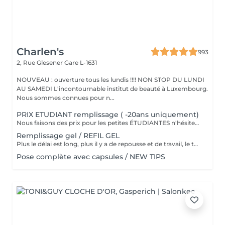
Charlen's
993
2, Rue Glesener
Gare L-1631
NOUVEAU : ouverture tous les lundis !!!! NON STOP DU LUNDI
AU SAMEDI L'incontournable institut de beauté à Luxembourg.
Nous sommes connues pour n...
PRIX ETUDIANT remplissage ( -20ans uniquement)
Nous faisons des prix pour les petites ÉTUDIANTES n'hésitez pas a passer
Remplissage gel / REFIL GEL
Plus le délai est long, plus il y a de repousse et de travail, le tarif s'adapte donc au temps écoulé depuis votre dernier rendez-vous. Merci de choisir le remplissage adapté
Pose complète avec capsules / NEW TIPS