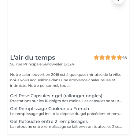
L'air du temps
98
56, rue Principale
Sandweiler L-5241
Notre salon ouvert en 2016 est à quelques minutes de la ville,
nous vous accueillons dans une ambiance chaleureuse et
intimiste. Notre personnel, tout...
Gel Pose Capsules + gel (rallonger ongles)
Prestations sur les 10 doigts des mains. Les capsules sont utilisées quand on souhaite rallonger ses ongles. Nous travaillons avec la marque prestigieuse Alessandro (Germany) pour la base en gel. .
Gel Remplissage Couleur ou French
Le remplissage gel inclut la dépose du gel précédent et remplir à nouveau avec du gel. Le remplissage se fait entre 3-4 semaines approx. Au delà le coût peut être plus élevé en fonction du temps supplémentaire Nous travaillons avec la marque prestigieuse Alessandro (Germany) pour la base en gel
Gel Retouche entre 2 remplissages
La retouche entre remplissage se fait environ toutes les 2 semaines. Un entretien téléphonique est nécessaire pour bien évaluer cette prestation, qui n'est pas à confondre avec un remplissage.