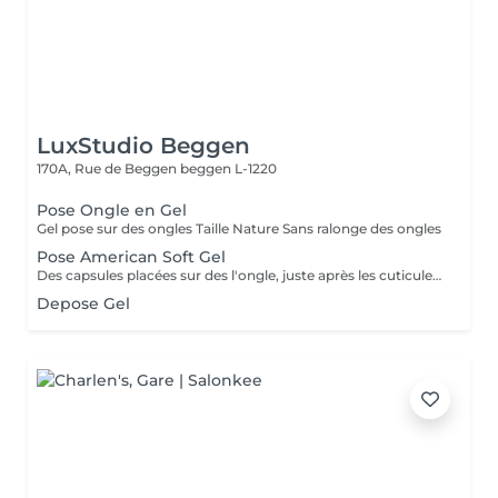
LuxStudio Beggen
170A, Rue de Beggen
beggen L-1220
Pose Ongle en Gel
Gel pose sur des ongles Taille Nature Sans ralonge des ongles
Pose American Soft Gel
Des capsules placées sur des l'ongle, juste après les cuticules. Ces capsules forment à elles seules la courbure et la longueur de l'ongle. Le premier avantage notable est donc que les ongles artificiels utilisés dans le nail art américain n'ont pas besoin d'être façonnés. Dure +- 2 a 3 sem Cápsulas de gel colocadas em toda a unha, logo após as cutículas. Essas cápsulas formam sozinhas a curvatura e a extensão da unha. Portanto, a primeira vantagem notável é que as unhas artificiais usadas na arte americana de unhas não precisam ser modeladas.
Depose Gel