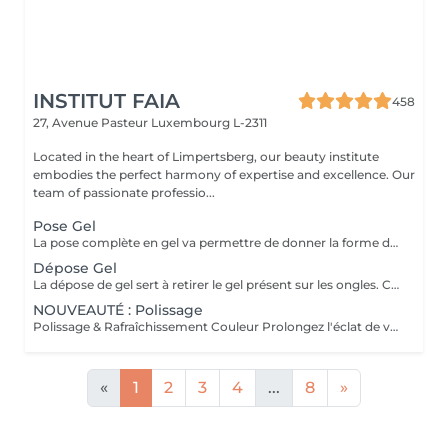
INSTITUT FAIA
458
27, Avenue Pasteur
Luxembourg L-2311
Located in the heart of Limpertsberg, our beauty institute
embodies the perfect harmony of expertise and excellence. Our
team of passionate professio...
Pose Gel
La pose complète en gel va permettre de donner la forme désirée en rallongeant (ou pas) les ongles (préalablement préparés) soit par la technique du chablon (rallongement au gel) soit par les capsules. Ensuite vient la pose du gel qui sera façonné et enfin la pose de la couleur ou de la French.
Dépose Gel
La dépose de gel sert à retirer le gel présent sur les ongles. Cette prestation comprend uniquement le ponçage du gel et le raccourcissement des ongles.
NOUVEAUTÉ : Polissage
Polissage & Rafraîchissement Couleur Prolongez l'éclat de votre pose en toute simplicité. Après une pose complète ou un remplissage, profitez de ce service rapide qui permet de rafraîchir vos ongles sans recommencer une prestation complète. Nous préparons délicatement la surface existante, lissons la repousse et appliquons la couleur de votre choix pour un effet propre et soigné. Idéal entre deux remplissages, ce rendez-vous express vous offre des ongles impeccables et la liberté de changer de teinte selon vos envies.
«
1
2
3
4
...
8
»