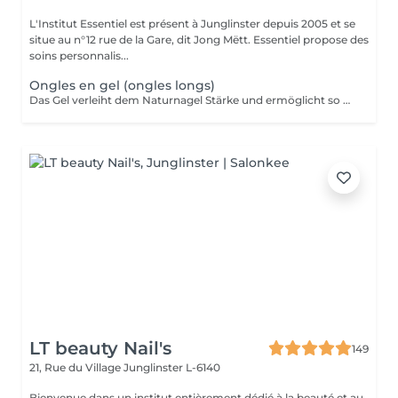
L'Institut Essentiel est présent à Junglinster depuis 2005 et se
situe au n°12 rue de la Gare, dit Jong Mëtt. Essentiel propose des
soins personnalis...
Ongles en gel (ongles longs)
Das Gel verleiht dem Naturnagel Stärke und ermöglicht so Form und Länge nach Wunsch anzupassen. Da es sehr stark ist, eignet sich das Gel für Verlängerungen von sehr kurzen Nägel. Diese kann durch Kapseln oder direkt auf Papierformen modeliert werden. Spitz, echkig, oval, fasst jede Form ist möglich! Das Gel soll nach maximal 5 Wochen erneut werden. Es kann auch schnell und ohne den Naturnagel zu schaden komplett wieder entfernt werden.
LT beauty Nail's
149
21, Rue du Village
Junglinster L-6140
Bienvenue dans un institut entièrement dédié à la beauté et au