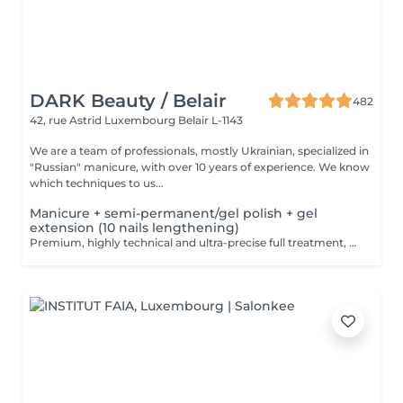
DARK Beauty / Belair
482
42, rue Astrid
Luxembourg Belair L-1143
We are a team of professionals, mostly Ukrainian, specialized in
"Russian" manicure, with over 10 years of experience. We know
which techniques to us...
Manicure + semi-permanent/gel polish + gel
extension (10 nails lengthening)
Premium, highly technical and ultra-precise full treatment, performed mainly with an e-file to achieve a perfectly clean nail contour and apply the polish as close as possible, even slightly under the cuticle. This technique helps visually delay the regrowth by around 10 days. Visual result: -Extremely well-groomed nails, clean contours, flawless shape -Instagram / photo studio effect: neat, precise, with no visible dry skin During this service, we will also increase the length of your nails using a specialized gel material, ensuring a naturally beautiful result. This 'EXTENSION' has to be done just once, after which subsequent appointments will be designated as 'Manicure + semi-permanent/gel polish + gel reinforcement (long or fragile nails)'. We also include a gel reinforcement, as a perfect solution for flawless and long-lasting nails: -The average durability is 4 weeks!! Service content: -Removal of old semi-permanent and/or gel polish (if needed, already include in this price/service) -Very meticulous preparation of the nail plate -Removal of dead skin -Shape and file nails -Gentle cuticle care -Gel nail extension -Gel reinforcement -Correction of the nail shape -Application of semi-permanent nail polish -Application of cuticle oil and hand cream Optional : -EXTENSION longest than 4th size -> +20€ (if so please book "WITH complex design") -Price per nail for nail art on up to 5 nails (if so please book "WITH simple design") +3€/nail -Price for simple design (French, Chrome, Baby Boomer, Cat Eyes, Stickers, Foil) 6-10 nails -> +20€ -Price for complex design (3D, Hand drawings, Stamping, French with Chrome, Baby Boomer with Chrome, French with Cat Eyes) 6-10 nails -> +30€