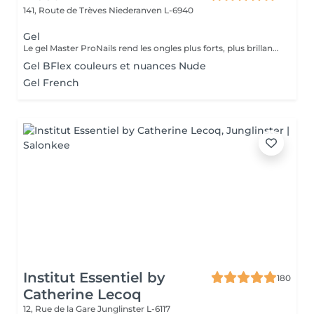
141, Route de Trèves
Niederanven L-6940
Gel
Le gel Master ProNails rend les ongles plus forts, plus brillants et plus résistants. Il s'applique en couches très fines et a une tenue d'environ 3 semaines. Si les ongles sont courts ou rongés, il suffit de les rallonger avec la technique du chablon.
Gel BFlex couleurs et nuances Nude
Gel French
Institut Essentiel by
180
Catherine Lecoq
12, Rue de la Gare
Junglinster L-6117