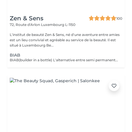
Zen & Sens
100
72, Route d'Arlon
Luxembourg L-1150
L'institut de beauté Zen & Sens, né d'une aventure entre amies
est un lieu convivial et agréable au service de la beauté. Il est
situé à Luxembourg Be...
BIAB
BIAB(builder in a bottle) L'alternative entre semi permanent et gel, le tout dans une formule vegan et sans actifs chimiques agressifs. Il combine les avantages du semi-permanent par sa rapidité et ceux du gel par sa solidité. Grace a lui l'ongle est uniforme,il peut etre rallongé et fortifié.