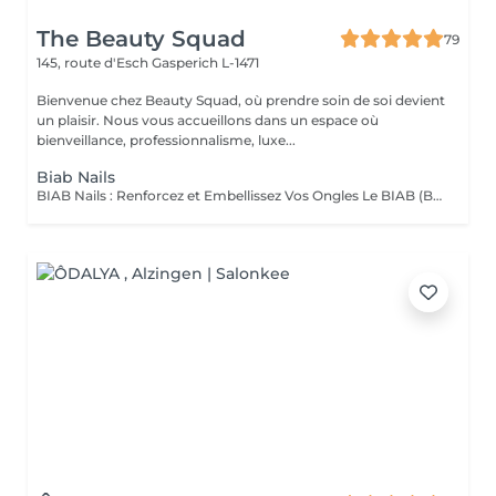
The Beauty Squad
79
145, route d'Esch
Gasperich L-1471
Bienvenue chez Beauty Squad, où prendre soin de soi devient
un plaisir. Nous vous accueillons dans un espace où
bienveillance, professionnalisme, luxe...
Biab Nails
BIAB Nails : Renforcez et Embellissez Vos Ongles Le BIAB (Builder In A Bottle) est une base semi-permanente innovante qui renforce vos ongles naturels tout en leur apportant une finition lisse et élégante. Idéal pour les ongles fragiles ou en quête de longueur, il offre une tenue longue durée sans abîmer la plaque de l'ongle. La manucure russe et le massage des mains sont automatiquement inclus dans la prestation. Nous mettons un point d'honneur à vous offrir un environnement aux conditions d'hygiène strictes : matériel désinfecté, stérilisé, à usage unique. La base teintée, pour un résultat propre et naturelle. La couleur simple, pour un résultat élégant. Vous pouvez également vous laisser tenter par une french, de la déco' ou même laisser carte blanche à votre esthéticienne, pour plus d'exclusivité !. Tester c'est l'adopter !