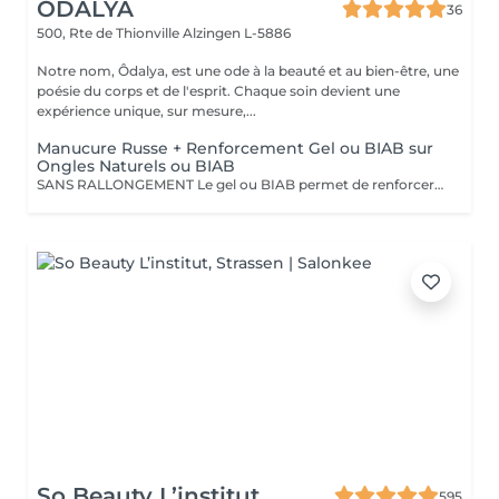
ÔDALYA
36
500, Rte de Thionville
Alzingen L-5886
Notre nom, Ôdalya, est une ode à la beauté et au bien-être, une
poésie du corps et de l'esprit. Chaque soin devient une
expérience unique, sur mesure,...
Manucure Russe + Renforcement Gel ou BIAB sur
Ongles Naturels ou BIAB
SANS RALLONGEMENT Le gel ou BIAB permet de renforcer les ongles naturels pour une tenue jusqu'à 4 semaines. Après diagnostic, nous vous conseillons sur le choix de la technique en fonction de la nature de vos ongles. Tout notre matériel est à usage unique et/ou stérilisé pour garantir une hygiène irréprochable durant votre prestation.
So Beauty L’institut
595