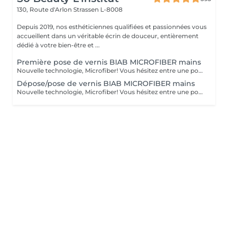
130, Route d'Arlon
Strassen L-8008
Depuis 2019, nos esthéticiennes qualifiées et passionnées vous
accueillent dans un véritable écrin de douceur, entièrement
dédié à votre bien-être et ...
Première pose de vernis BIAB MICROFIBER mains
Nouvelle technologie, Microfiber! Vous hésitez entre une pose de vernis permanent et la manucure gel ? Vos ongles sont cassants, mous, rongés et fragilisés par les poses du gel ou du semi-permanent ? Vous ne parvenez pas à garder une jolie longueur ? Contrairement au gel semi-permanent, le BIAB est dépourvu d'actifs chimiques susceptibles d'abîmer les ongles et est certifié vegan et cruelty-free. Découvrez votre nouvelle manucure chouchou: Le BIAB. Un traitement sain et efficace pour renforcer vos ongles et leur offrir une nouvelle santé! Enrichi en fibres synthétiques pour la résistance et la flexibilité, en vitamine E et calcium pour les soigner, le BIAB vous apporte une très bonne adhérence même sur les ongles difficiles. Grâce à sa couche de base extra forte et durable, le BIAB vous apportera une tenue de 3 à 4 semaines.
Dépose/pose de vernis BIAB MICROFIBER mains
Nouvelle technologie, Microfiber! Vous hésitez entre une pose de vernis permanent et la manucure gel ? Vos ongles sont cassants, mous, rongés et fragilisés par les poses du gel ou du semi-permanent ? Vous ne parvenez pas à garder une jolie longueur ? Contrairement au gel semi-permanent, le BIAB est dépourvu d'actifs chimiques susceptibles d'abîmer les ongles et est certifié vegan et cruelty-free. Découvrez votre nouvelle manucure chouchou: Le BIAB. Un traitement sain et efficace pour renforcer vos ongles et leur offrir une nouvelle santé! Enrichi en fibres synthétiques pour la résistance et la flexibilité, en vitamine E et calcium pour les soigner, le BIAB vous apporte une très bonne adhérence même sur les ongles difficiles. Grâce à sa couche de base extra forte et durable, le BIAB vous apportera une tenue de 3 à 4 semaines.