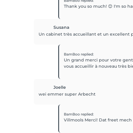
BamBoo
replied
:
Thank you so much! 😊 I'm so ha
Susana
Un cabinet très accueillant et un excellent 
BamBoo
replied
:
Un grand merci pour votre gentil
vous accueillir à nouveau très bi
Joelle
wei emmer super Arbecht
BamBoo
replied
:
Villmools Merci! Dat freet mec