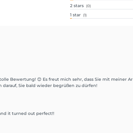
2
stars
(0)
1
star
(1)
tolle Bewertung! 😊 Es freut mich sehr, dass Sie mit meiner Ar
n darauf, Sie bald wieder begrüßen zu dürfen!
nd it turned out perfect!!