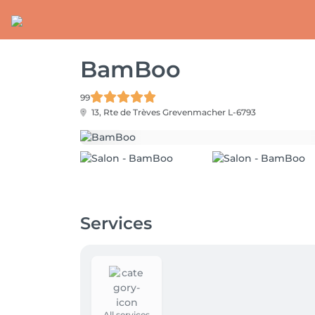
BamBoo
99
13, Rte de Trèves
Grevenmacher L-6793
Services
All services