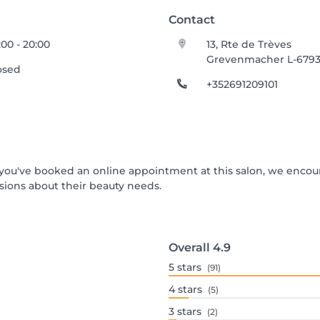
Contact
:00 - 20:00
13, Rte de Trèves
Grevenmacher L-679
osed
+352691209101
If you've booked an online appointment at this salon, we enco
ions about their beauty needs.
Overall
4.9
5
stars
(91)
4
stars
(5)
3
stars
(2)