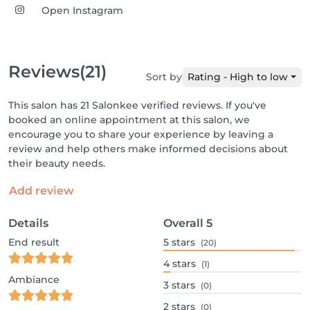
Open Instagram
Reviews
(21)
Sort by
Rating - High to low
This salon has 21 Salonkee verified reviews. If you've
booked an online appointment at this salon, we
encourage you to share your experience by leaving a
review and help others make informed decisions about
their beauty needs.
Add review
Details
Overall
5
End result
5
stars
(20)
4
stars
(1)
Ambiance
3
stars
(0)
2
stars
(0)