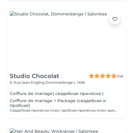
Studio Chocolat
246
6, Rue Jean Engling
Dommeldange L-1466
Coiffure de mariage( свадебная причёска )
Coiffure de mariage > Package (свадебная и
пробная)
Свадебная причёска плюс пробная причёска плюс выезд на дом. Паркинг оплачивается отдельно.