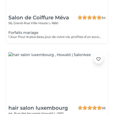
Salon de Coiffure Méva
84
56, Grand-Rue
Ville-Haute L-1660
Forfaits mariage
1 Jour Pour le plus beau jour de votre vie, profitez d'un accompagnement sur-mesure. Notre forfait mariage comprend un essai coiffure afin de définir le style parfait, en harmonie avec votre robe et votre personnalité. Le jour J, nous réalisons une coiffure élégante et durable chignon raffiné, coiffure bohème, attaches romantiques ou brushing sophistiqué pour vous sublimer jusqu'au bout de la nuit. Sérénité, expertise et mise en beauté d'exception pour un moment inoubliable.
hair salon luxembourg
68
44, Rue des bruyeres
Howald L-2610