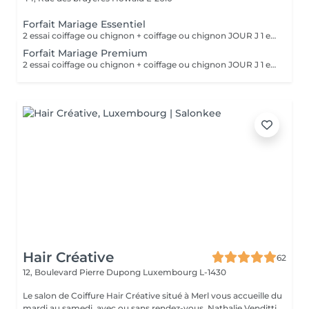
Forfait Mariage Essentiel
2 essai coiffage ou chignon + coiffage ou chignon JOUR J 1 essai maquillage + maquillage JOUR J Une prestation de manucure en gel ° cadeaux offert
Forfait Mariage Premium
2 essai coiffage ou chignon + coiffage ou chignon JOUR J 1 essai maquillage + maquillage JOUR J Une prestation de manucure en gel au choix Une prestation de beauté des pieds en gel au choix ° Un massage relaxant ° Un cadeaux offert
Hair Créative
62
12, Boulevard Pierre Dupong
Luxembourg L-1430
Le salon de Coiffure Hair Créative situé à Merl vous accueille du
mardi au samedi, avec ou sans rendez-vous. Nathalie Venditti