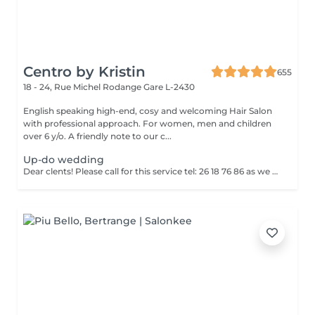
Centro by Kristin
655
18 - 24, Rue Michel Rodange
Gare L-2430
English speaking high-end, cosy and welcoming Hair Salon
with professional approach. For women, men and children
over 6 y/o. A friendly note to our c...
Up-do wedding
Dear clents! Please call for this service tel: 26 18 76 86 as we need to book a trial styling before the big day. Wash-blowout- pins-curls/straightincluded A test run is a must, at least a week before! (Included)