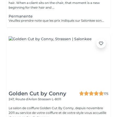
hair. When a client sits on the chair, that moment is a new
beginning for their hair and ...
Permanente
Veuillez prendre note que les prix indiqués sur Salonkee sont communiqués à titre informatif et s'entendent de base. Ces derniers sont susceptibles de varier selon le diagnostic réalisé à votre arrivée au salon et l'expertise du professionnel à qui vous confiez votre beauté. Dans tous les cas, un devis précis vous sera proposé et toutes réalisations de prestations seront effectuées avec votre accord. Un grand merci d'avance pour votre compréhension. Au plaisir de vous recevoir très vite.
Golden Cut by Conny
175
247, Route d'Arlon
Strassen L-8011
Le salon de coiffure Golden Cut By Conny, depuis novembre
2011 au service de votre coiffure et de votre style vous accueille