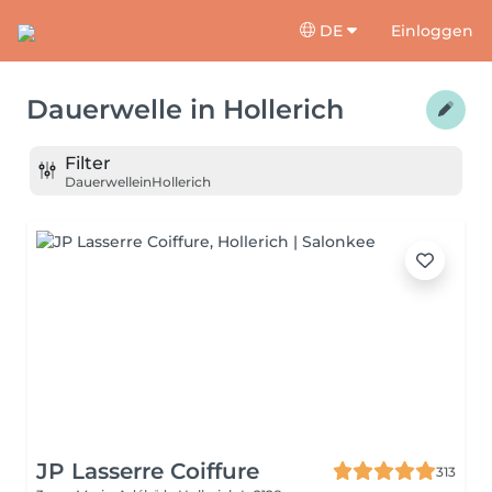
DE
Einloggen
Dauerwelle
in
Hollerich
Filter
Dauerwelle
in
Hollerich
JP Lasserre Coiffure
313