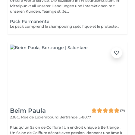
Unsere Werte Service: Die Exzellenz im Friseurdienst steht im
Mittelpunkt all unserer Handlungen und Interaktionen mit
unseren Kunden. Teamgeist: Je...
Pack Permanente
Le pack comprend le shampooing spécifique et le protecteur REDKEN , la permanente avec les produits LOREAL PROFESSIONNEL , le conditionneur REDKEN , le séchage et les produits de styling REDKEN Option Coupe : la coupe IGORANCE (finition sur cheveux secs), le séchage et les produits de styling REDKEN. * Tarifs à titre indicatifs à confirmer après la consultation personnalisée établit auprès de votre coiffeur/stylist/spécialiste * La direction se réserve le droit d’apporter des modifications pour le bon fonctionnement du salon
Beim Paula
179
238C, Rue de Luxembourg
Bertrange L-8077
Plus qu'un Salon de Coiffure ! Un endroit unique à Bertrange .
Un Salon de Coiffure décoré avec passion, donnant une âme à