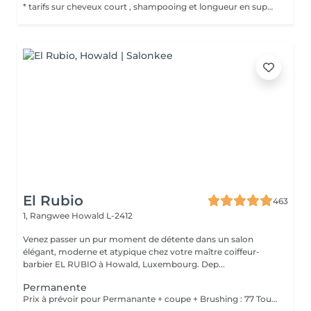
* tarifs sur cheveux court , shampooing et longueur en supplément
El Rubio
463
1, Rangwee
Howald L-2412
Venez passer un pur moment de détente dans un salon
élégant, moderne et atypique chez votre maître coiffeur-
barbier EL RUBIO à Howald, Luxembourg. Dep...
Permanente
Prix à prévoir pour Permanante + coupe + Brushing : 77 Tous ces produits sont compris dans le prix : Mousse, Laque, Gel, Soin démêlant, Shampoing spécifique. Tous les produits que nous utilisons sont des produits de qualité professionnelle.