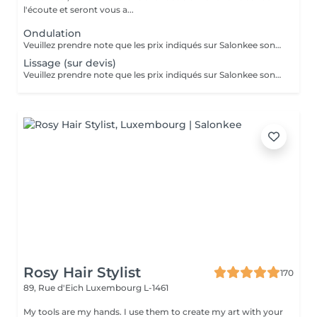
l'écoute et seront vous a...
Ondulation
Veuillez prendre note que les prix indiqués sur Salonkee sont communiqués à titre informatif et s'entendent de base. Ces derniers sont susceptibles de varier selon le diagnostic réalisé à votre arrivée au salon et l'expertise du professionnel à qui vous confiez votre beauté. Dans tous les cas, un devis précis vous sera proposé et toutes réalisations de prestations seront effectuées avec votre accord. Un grand merci d'avance pour votre compréhension. Au plaisir de vous revoir très vite.
Lissage (sur devis)
Veuillez prendre note que les prix indiqués sur Salonkee sont communiqués à titre informatif et s'entendent de base. Ces derniers sont susceptibles de varier selon le diagnostic réalisé à votre arrivée au salon et l'expertise du professionnel à qui vous confiez votre beauté. Dans tous les cas, un devis précis vous sera proposé et toutes réalisations de prestations seront effectuées avec votre accord. Un grand merci d'avance pour votre compréhension. Au plaisir de vous revoir très vite.
Rosy Hair Stylist
170
89, Rue d'Eich
Luxembourg L-1461
My tools are my hands. I use them to create my art with your