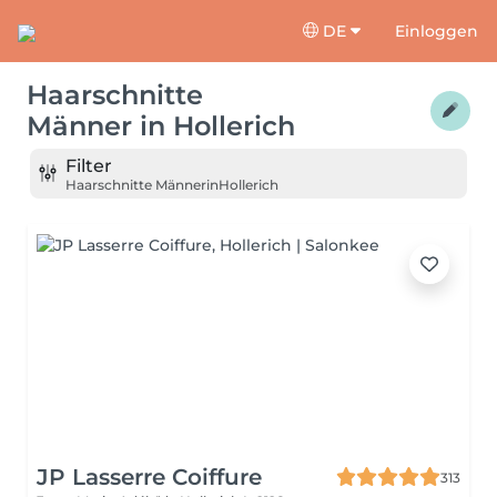
DE
Einloggen
Haarschnitte
Männer
in
Hollerich
Filter
Haarschnitte Männer
in
Hollerich
JP Lasserre Coiffure
313