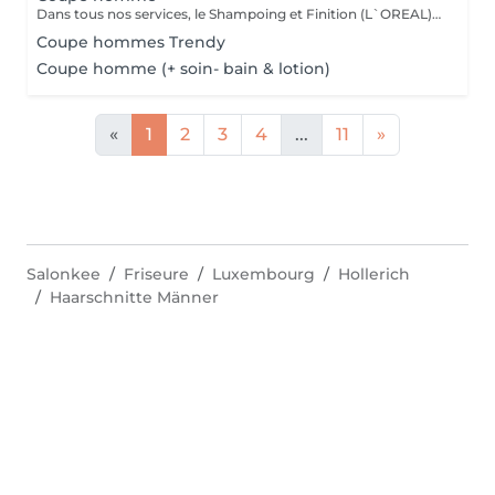
Dans tous nos services, le Shampoing et Finition (L`OREAL)sont compris.
Coupe hommes Trendy
Coupe homme (+ soin- bain & lotion)
«
1
2
3
4
...
11
»
Salonkee
Friseure
Luxembourg
Hollerich
Haarschnitte Männer