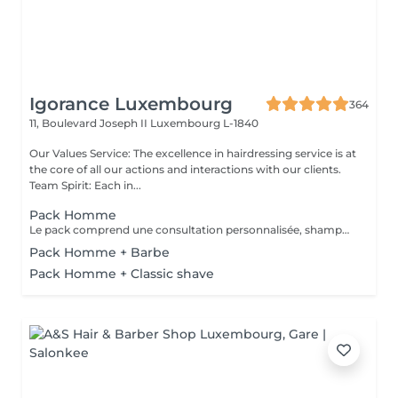
Igorance Luxembourg
364
11, Boulevard Joseph II
Luxembourg L-1840
Our Values Service: The excellence in hairdressing service is at
the core of all our actions and interactions with our clients.
Team Spirit: Each in...
Pack Homme
Le pack comprend une consultation personnalisée, shampooing et conditionneur spécifiques REDKEN, la coupe IGORANCE (finitions sur cheveux secs ) et les produits de styling REDKEN * Tarifs à titre indicatifs à confirmer après la consultation personnalisée établit auprès de votre coiffeur/stylist/spécialiste * La direction se réserve le droit d’apporter des modifications pour le bon fonctionnement du salon
Pack Homme + Barbe
Pack Homme + Classic shave