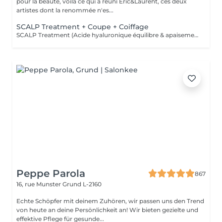
pour la beauté, voilà ce qui a réuni Eric&Laurent, ces deux
artistes dont la renommée n'es...
SCALP Treatment + Coupe + Coiffage
SCALP Treatment (Acide hyaluronique équilibre & apaisement) Pour rééquilibrer et purifier le cuir chevelu. Idéal en cas de démangeaisons, pellicules, sécheresse ou excès de sébum. -Apaise le cuir chevelu -Purifie en douceur -Rééquilibre la barrière protectrice naturelle -Favorise un environnement sain pour la pousse
Peppe Parola
867
16, rue Munster
Grund L-2160
Echte Schöpfer mit deinem Zuhören, wir passen uns den Trend
von heute an deine Persönlichkeit an! Wir bieten gezielte und
effektive Pflege für gesunde...