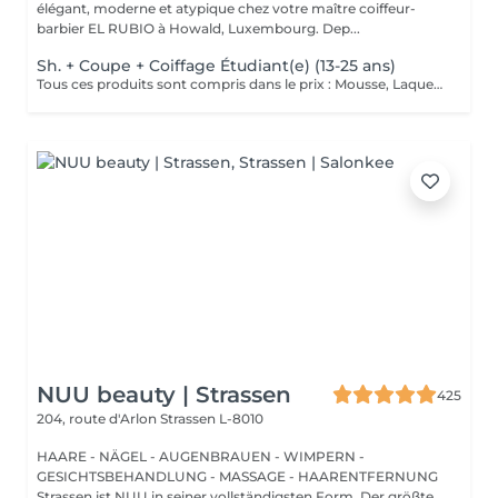
élégant, moderne et atypique chez votre maître coiffeur-
barbier EL RUBIO à Howald, Luxembourg. Dep...
Sh. + Coupe + Coiffage Étudiant(e) (13-25 ans)
Tous ces produits sont compris dans le prix : Mousse, Laque, Gel, Soin démêlant, Shampoing spécifique. Tous les produits que nous utilisons sont des produits de qualité professionnelle.
NUU beauty | Strassen
425
204, route d'Arlon
Strassen L-8010
HAARE - NÄGEL - AUGENBRAUEN - WIMPERN -
GESICHTSBEHANDLUNG - MASSAGE - HAARENTFERNUNG
Strassen ist NUU in seiner vollständigsten Form. Der größte