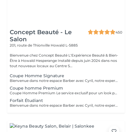
Concept Beauté - Le
450
Salon
201, route de Thionville
Howald L-5885
Bienvenue chez Concept Beauté L'Expérience Beauté & Bien-
Être à Howald Hesperange Installé depuis juin 2024 dans nos
tout nouveaux locaux au Centre S...
Coupe Homme Signature
Bienvenue dans notre espace Barber avec Cyril, notre expert barbier. Nous accueillons notre clientèle masculine dans un espace Barber élégant et moderne, où Cyril, notre barbier, met son expertise au service de votre style. Que ce soit pour une coupe de cheveux impeccable ou un soin de barbe sur mesure, chaque prestation est réalisée avec précision et savoir-faire, dans une ambiance conviviale et raffinée. Coupe homme classique Une coupe réalisée aux ciseaux et à la tondeuse, adaptée à votre morphologie et à votre style. Cyril prendra le temps d'analyser votre implantation capillaire et votre type de cheveux pour un résultat structuré et naturel. La prestation inclut un shampooing et un coiffage soigné.
Coupe homme Premium
Coupe Homme Premium Le service exclusif pour un look parfait Notre Coupe Homme Premium est une prestation haut de gamme, pensée pour les hommes qui souhaitent une coupe soignée, parfaitement adaptée à leur style et à leur morphologie. Ce que comprend la Coupe Homme Premium : Diagnostic personnalisé : Cyril analyse votre type de cheveux, votre implantation capillaire et la forme de votre visage pour vous proposer une coupe sur mesure. Shampooing relaxant : Un soin lavant adapté à votre cuir chevelu et à votre type de cheveux, pour une sensation de fraîcheur et de bien-être. Coupe aux ciseaux & tondeuse : Une coupe réalisée avec précision et technique, pour un rendu naturel, structuré et facile à coiffer au quotidien. Coiffage & conseils : Mise en forme avec des produits adaptés (cire, pommade, poudre coiffante) et conseils personnalisés pour entretenir votre coupe à la maison. Finition soignée : Travail des contours, des pattes et de la nuque pour une allure nette et impeccable. Idéale pour ceux qui recherchent une coupe élégante, moderne et facile à entretenir. Nous accueillons notre clientèle masculine dans un espace Barber élégant et moderne, où Cyril, notre barbier, met son expertise au service de votre style. Chaque prestation est réalisée avec précision et savoir-faire, dans une ambiance conviviale et raffinée. Prenez rendez-vous et profitez d'un moment privilégié dans notre espace Barber.
Forfait Étudiant
Bienvenue dans notre espace Barber avec Cyril, notre expert barbier Nous accueillons notre clientèle masculine dans un espace Barber élégant et moderne, où Cyril, notre barbier, met son expertise au service de votre style. Que ce soit pour une coupe de cheveux impeccable ou un soin de barbe sur mesure, chaque prestation est réalisée avec précision et savoir-faire, dans une ambiance conviviale et raffinée. Forfait étudiant Une coupe tendance et personnalisée à tarif réduit pour les étudiants, avec un shampooing et un coiffage compris. Cyril vous conseille sur les coupes les plus adaptées à votre style et votre personnalité.