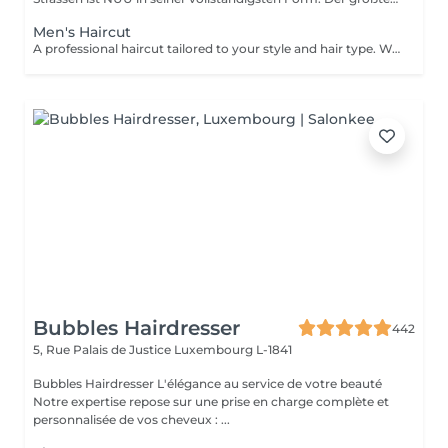
Sal...
Men's Haircut
A professional haircut tailored to your style and hair type. We begin with a short consultation to discuss your expectations, followed by a gentle wash while you relax lying comfortably in our Maletti chair, a precise cut, and a smooth blow-dry. We use Dyson Pro tools that protect your hair from excessive heat and deliver a sleek, polished finish. LaBiosthétique care and styling products provide holistic care for hair and scalp, combining scientific research with carefully selected natural ingredients. All brushes are sanitised with Sibel equipment, which effectively removes hair, product buildup, and impurities while reducing bacteria on the brush surface to maintain high hygiene standards for every client.
Bubbles Hairdresser
442
5, Rue Palais de Justice
Luxembourg L-1841
Bubbles Hairdresser L'élégance au service de votre beauté
Notre expertise repose sur une prise en charge complète et
personnalisée de vos cheveux : ...