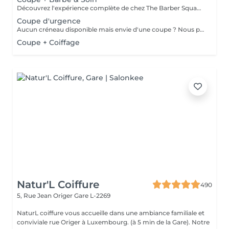
Découvrez l'expérience complète de chez The Barber Squad ! Shampooing & soins profonds + Coupe complète + Coiffage. Taille de Barbe & Contours à la lame & soins régénérant + Serviette Chaude & Froide + Nettoyage exfoliant du visage + Vapeur + Massage Relaxant + After Shave + Huile à barbe + Hydratation de la peau . Pour que votre expérience chez nous soit optimal , une boisson de votre choix vous est offerte !
Coupe d'urgence
Aucun créneau disponible mais envie d'une coupe ? Nous pouvons vous proposer un rendez-vous avant ou après nos horaires, ou durant la pause. Pour cette prestation, merci de contacter directement le shop.
Coupe + Coiffage
Natur'L Coiffure
490
5, Rue Jean Origer
Gare L-2269
NaturL coiffure vous accueille dans une ambiance familiale et
conviviale rue Origer à Luxembourg. (à 5 min de la Gare). Notre