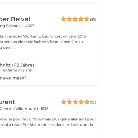
ber Belval
990
ing
Belvaux L-4367
en Worten ... Gegründet im Jahr 2016
arber aus einer einfachen Vision: einen Ort zu
z dem ...
nitt (-12 Jahre)
enfants < 12 ans.
r eye mask"
urent
953
Centre / Ville-Haute L-1536
mune pour la coiffure mais plus généralement pour
ce qui a réuni Eric&Laurent, ces deux artistes dont la
.