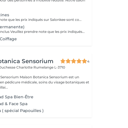
pour des personnes à mobilité réduite. Notre salon
cines
Veuillez prendre note que les prix indiqués sur Salonkee sont communiqués à titre informatif et s'entendent de base. Ces derniers sont susceptibles de varier selon le diagnostic réalisé à votre arrivée au salon et l'expertise du professionnel à qui vous confiez votre beauté. Dans tous les cas, un devis précis vous sera proposé et toutes réalisations de prestations seront effectuées avec votre accord. Un grand merci d'avance pour votre compréhension. Au plaisir de vous recevoir très vite.
permanente)
Soin-Traitement inclus Veuillez prendre note que les prix indiqués sur Salonkee sont communiqués à titre informatif et s'entendent de base. Ces derniers sont susceptibles de varier selon le diagnostic réalisé à votre arrivée au salon et l'expertise du professionnel à qui vous confiez votre beauté. Dans tous les cas, un devis précis vous sera proposé et toutes réalisations de prestations seront effectuées avec votre accord. Un grand merci d'avance pour votre compréhension. Au plaisir de vous recevoir très vite.
 Coiffage
otanica Sensorium
4
-Duchesse Charlotte
Rumelange L-3710
otanica Sensorium est un
é en pédicure médicale, soins du visage botaniques et
lai...
ad Spa Bien-Être
ad & Face Spa
( spécial Papouilles )