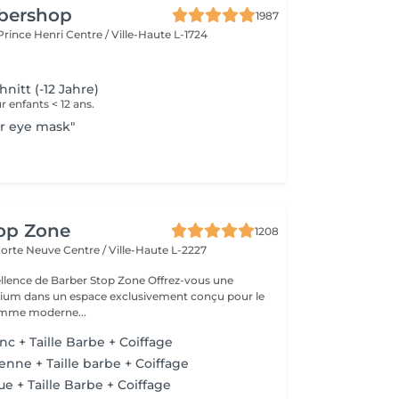
rbershop
1987
 Prince Henri
Centre / Ville-Haute L-1724
nitt (-12 Jahre)
enfants < 12 ans.
r eye mask"
top Zone
1208
 Porte Neuve
Centre / Ville-Haute L-2227
 de Barber Stop Zone Offrez-vous une
ium dans un espace exclusivement conçu pour le
homme moderne...
c + Taille Barbe + Coiffage
enne + Taille barbe + Coiffage
e + Taille Barbe + Coiffage