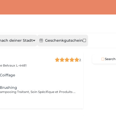
nach deiner Stadt
Geschenkgutschein
Search
2
ne
Belvaux L-4481
 Coiffage
 Brushing
Diagnostique, Shampooing Traitant, Soin Spécifique et Produits Coiffants inclus