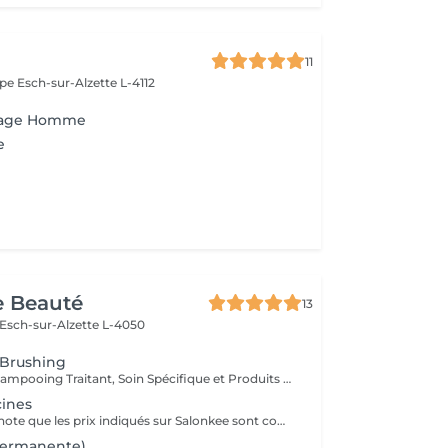
11
ope
Esch-sur-Alzette L-4112
ffage Homme
e
e Beauté
13
Esch-sur-Alzette L-4050
 Brushing
Diagnostique, Shampooing Traitant, Soin Spécifique et Produits Coiffants inclus
cines
Veuillez prendre note que les prix indiqués sur Salonkee sont communiqués à titre informatif et s'entendent de base. Ces derniers sont susceptibles de varier selon le diagnostic réalisé à votre arrivée au salon et l'expertise du professionnel à qui vous confiez votre beauté. Dans tous les cas, un devis précis vous sera proposé et toutes réalisations de prestations seront effectuées avec votre accord. Un grand merci d'avance pour votre compréhension. Au plaisir de vous recevoir très vite.
permanente)