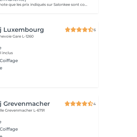
Veuillez prendre note que les prix indiqués sur Salonkee sont communiqués à titre informatif et s'entendent de base. Ces derniers sont susceptibles de varier selon le diagnostic réalisé à votre arrivée au salon et l'expertise du professionnel à qui vous confiez votre beauté. Dans tous les cas, un devis précis vous sera proposé et toutes réalisations de prestations seront effectuées avec votre accord. Un grand merci d'avance pour votre compréhension. Au plaisir de vous recevoir très vite.
aj Luxembourg
6
nnevoie
Gare L-1260
e
 inclus
 Coiffage
e
aj Grevenmacher
4
lle
Grevenmacher L-6791
e
 Coiffage
e