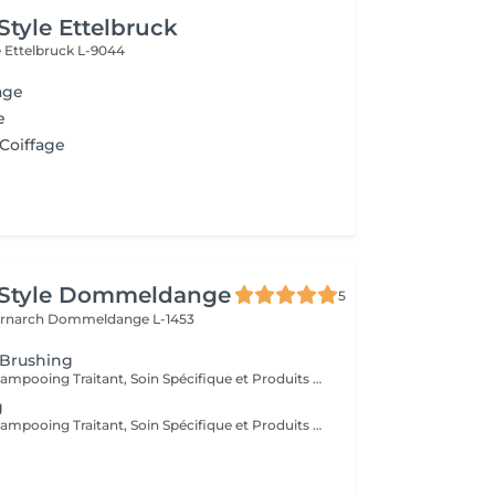
Style Ettelbruck
e
Ettelbruck L-9044
age
e
 Coiffage
 Style Dommeldange
5
ernarch
Dommeldange L-1453
 Brushing
Diagnostique, Shampooing Traitant, Soin Spécifique et Produits Coiffants inclus
g
Diagnostique, Shampooing Traitant, Soin Spécifique et Produits Coiffants inclus