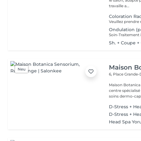
le salon, adapté 
travaille a...
Coloration Ra
Ondulation (
Sh. + Coupe +
Maison B
Neu
6, Place Grande
Maison Botanica Sensorium Maison B
centre spécialis
soins dermo-capil
D-Stress + He
D-Stress + He
Head Spa Yoru 