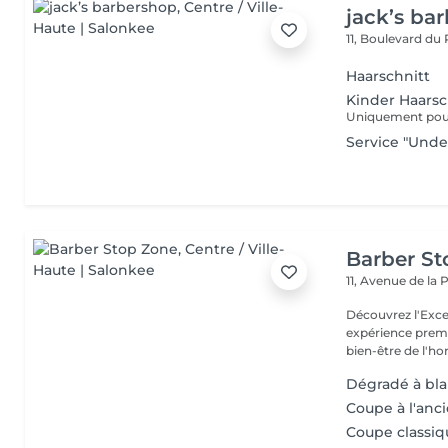
jack’s ba
11, Boulevard du
Haarschnitt
Kinder Haarsch
Uniquement pour 
Service "Unde
Barber S
11, Avenue de la
Découvrez l'Excellence
expérience prem
bien-être de l'
Dégradé à blan
Coupe à l'anci
Coupe classiqu