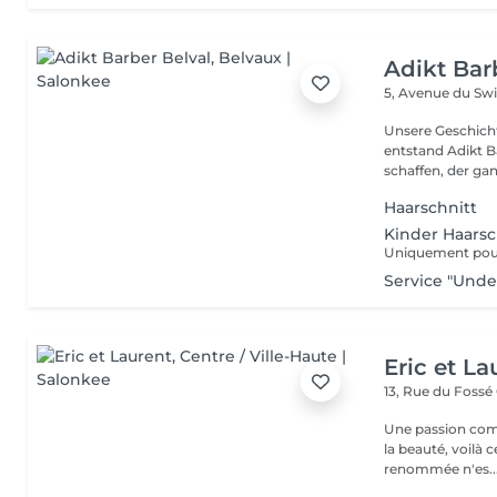
Adikt Bar
5, Avenue du Sw
Unsere Geschichte in einig
entstand Adikt B
schaffen, der gan
Haarschnitt
Kinder Haarsch
Uniquement pour 
Service "Unde
Eric et La
13, Rue du Fossé
Une passion com
la beauté, voilà 
renommée n'es..