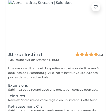
Alena Institut
331
148, Route d'Arlon
Strassen L-8010
Une oasis de détente et d'expertise en plein cur de Strassen À
deux pas de Luxembourg-Ville, notre institut vous ouvre ses
portes dans un cadre chale...
Extensions
Sublimez votre regard avec une prestation conçue pour apporter plus d'intensité, de définition et une belle courbure à vos cils, tout en respectant leur nature. La pose complète dure environ 1h30 et offre un résultat durable, élégant et parfaitement adapté à votre regard. Pour maintenir une belle densité, un remplissage est recommandé toutes les 3 semaines ; celui-ci dure environ 1h. Une prestation soignée, confortable et idéale pour un regard toujours impeccable.
Teintures
Révélez l'intensité de votre regard en un instant ! Cette teinture sublime vos cils et sourcils comme une coloration pour cheveux, avec des nuances variées et raffinées : noir, bleu nuit, bleu, brun ou brun clair . Résultat éclatant en seulement 15 minutes pour un regard naturellement captivant, sans effort quotidien !
Rehaussement Cils
Sublimez votre regard naturellement ! Le rehaussement des cils courbe et ouvre le regard, tout en nourrissant vos cils grâce à la kératine, pour des cils plus forts, brillants et souples. Pour un effet encore plus intense, il peut être combiné avec une teinture. Prestation rapide et efficace en seulement 45 minutes pour un regard lumineux et captivant, sans maquillage quotidien !