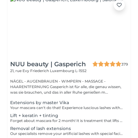
NUU beauty | Gasperich
379
21, rue Evy Friederich
Luxembourg L-1552
NÄGEL - AUGENBRAUEN - WIMPERN - MASSAGE -
HAARENTFERNUNG Gasperich ist für alle, die genau wissen,
was sie brauchen, und das in aller Ruhe genießen m...
Extensions by master Vika
Your mascara can't do that! Experience luscious lashes with our professional lash extensions. Each artificial lash is expertly applied to your natural lashes, creating a fuller, longer, and darker look. Volume options: choose from 1D to 5D for the perfect fullness. Personalised choices: discuss your preferences for curves and colours with our expert. What to expect: - eye area is cleaned - tape and patches protect the skin - extensions are applied to your natural lashes - lashes are dried for a secure hold - tape and patches are removed Post-care: avoid wetting lashes for 24 hours. Frequency: schedule every 3-4 weeks.
Lift + keratin + tinting
Forget about mascara for 2 month! It is treatment that lifts and curls your natural lashes to make them look longer and give them an attractive shape that will open up your eyes. How is lash lamination done? - lashes are washed - eye pad is placed - silicone rods are placed - perming solution is applied - lifting solution is applied - noutralizing solution is applied - henna or paint is applied - keratin is applied - lashes are washed - silicone rods are removed Age restrictions: recommended to do from 14 years. Post procedure recommendations: do not wash eyelashes 24 hours after the procedure. Frequency: once in 4-6 weeks.
Removal of lash extensions
Our specialists remove your artificial lashes with special facilities. If the lashes were done in our beauty space - on your next visit for lash extensions removal will be for free.