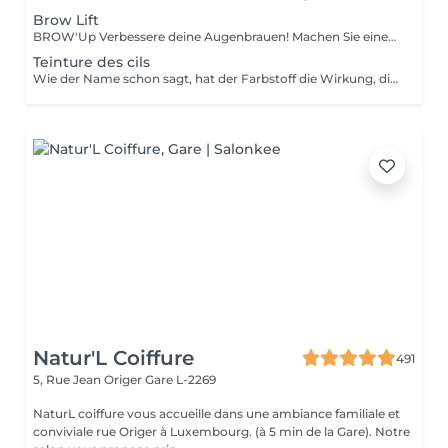
Brow Lift
BROW'Up Verbessere deine Augenbrauen! Machen Sie einen trendigen Look! Schauen Sie sich diesen neuesten Trend an! Das Prinzip besteht darin, die Bewegung Ihrer Haare dauerhaft (+/- 6 Wochen) zu verändern, indem Sie sie nach oben heben und / oder in ihrer natürlichen Bewegung. Warum ? Die Augenbrauen sind offener, dichter und öffnen die Augen erheblich. Das von den größten Maskenbildnern weit verbreitete Styling der Augenbrauen nach oben hat einen echten Einfluss auf die Augen, die angehoben und verstärkt zu sein scheinen. Auch in Lateinamerika und Asien weit verbreitet, da die Haare nach unten fallen. Diese Technik ermöglicht es ihnen, diszipliniert zu werden, um eine harmonische Linie zu erhalten. Sehr nützlich auch für Augenbrauen, die sich kräuseln, schlechte Falten nehmen oder zu lang sind. Ziel ist es, sie in die bestmögliche Richtung zu lenken. Meine Herren, diese Technik eignet sich möglicherweise auch für Sie, um Volumen zu disziplinieren! Erhabene Ehe mit 3D / HD Brow Dye
Teinture des cils
Wie der Name schon sagt, hat der Farbstoff die Wirkung, die Wimpern oder Augenbrauen zu färben und sie sehr leicht zu beschichten. Ideal für Menschen mit hellen Wimpern oder Augenbrauen, die dunklere Wimpern oder Augenbrauen (schwarz, braun, braun usw.) mit oder ohne Wimperntusche wünschen.
Natur'L Coiffure
491
5, Rue Jean Origer
Gare L-2269
NaturL coiffure vous accueille dans une ambiance familiale et
conviviale rue Origer à Luxembourg. (à 5 min de la Gare). Notre