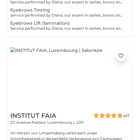
Service performed by Diana, our expert in lashes, brows and hair removal, with over 10 years of experience, ensuring precision and high-quality results.
Eyebrows Tinting
Service performed by Diana, our expert in lashes, brows and hair removal, with over 10 years of experience, ensuring precision and high-quality results.
Eyebrows Lift (lamination)
Service performed by Diana, our expert in lashes, brows and hair removal, with over 10 years of experience, ensuring precision and high-quality results.
INSTITUT FAIA
457
27, Avenue Pasteur
Luxembourg L-2311
Im Herzen von Limpertsberg verkörpert unser
Schönheitsinstitut die perfekte Verbindung von Fachwissen