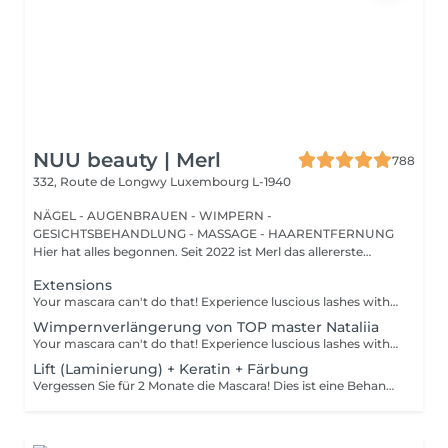
NUU beauty | Merl
788
332, Route de Longwy
Luxembourg L-1940
NÄGEL - AUGENBRAUEN - WIMPERN -
GESICHTSBEHANDLUNG - MASSAGE - HAARENTFERNUNG
Hier hat alles begonnen. Seit 2022 ist Merl das allererste
Zuhause der ...
Extensions
Your mascara can't do that! Experience luscious lashes with our professional lash extensions. Each artificial lash is expertly applied to your natural lashes, creating a fuller, longer, and darker look. Volume options: choose from 1D to 5D for the perfect fullness. Personalised choices: discuss your preferences for curves and colours with our expert. What to expect: - eye area is cleaned - tape and patches protect the skin - extensions are applied to your natural lashes - lashes are dried for a secure hold - tape and patches are removed Post-care: avoid wetting lashes for 24 hours. Frequency: schedule every 3-4 weeks.
Wimpernverlängerung von TOP master Nataliia
Your mascara can't do that! Experience luscious lashes with our professional lash extensions. Each artificial lash is expertly applied to your natural lashes, creating a fuller, longer, and darker look. Volume options: choose from 1D to 5D for the perfect fullness. Personalised choices: discuss your preferences for curves and colours with our expert. Comfort focused: extensions are applied one eye at a time, with breaks as needed during the 2-hour process. What to expect: - eye area is cleaned - tape and patches protect the skin - extensions are applied to your natural lashes - lashes are dried for a secure hold - tape and patches are removed Post-care: avoid wetting lashes for 24 hours. Frequency: schedule every 3-4 weeks.
Lift (Laminierung) + Keratin + Färbung
Vergessen Sie für 2 Monate die Mascara! Dies ist eine Behandlung, bei der Ihre natürlichen Wimpern angehoben und gekräuselt werden, um sie länger aussehen zu lassen und ihnen eine attraktive Form zu verleihen, die Ihre Augen öffnet. Wie wird die Wimpernlaminierung durchgeführt? - Wimpern werden gewaschen - Augenpads werden platziert - Silikonstäbchen werden platziert - Permanentlösung wird aufgetragen - Liftinglösung verbleibt etwa 15 Minuten auf den Wimpern - Neutralisierungslösung wird aufgetragen, um die Disulfid-Wimpernbindungen wiederherzustellen - Henna oder Farbe wird aufgetragen - Keratin (Serum wird aufgetragen, um die Wimpern hydratisiert und gesund zu halten) - Silikonstäbchen werden entfernt Altersbeschränkungen: empfohlenes Mindestalter ab 14 Jahren. Empfehlungen nach dem Eingriff: die Wimpern 24 Stunden nach dem Eingriff nicht waschen. Frequenz: einmal in 8 Wochen.