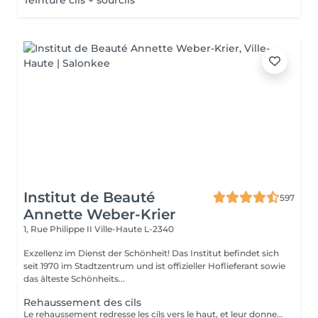
Teinture cils + sourcils
Institut de Beauté
597
Annette Weber-Krier
1, Rue Philippe II
Ville-Haute L-2340
Exzellenz im Dienst der Schönheit! Das Institut befindet sich
seit 1970 im Stadtzentrum und ist offizieller Hoflieferant sowie
das älteste Schönheits...
Rehaussement des cils
Le rehaussement redresse les cils vers le haut, et leur donne une superbe courbure, de la longueur, de la hauteur et du volume : vos cils paraissent plus longs et plus denses. Pour toutes celles qui veulent avoir un regard intense et des cils plus longs c'est une technique qui rallonge vos propres cils sans avoir recours aux extensions de cils. Elle peut être complémentaire à l'application d'extensions de cils, afin de faciliter leur application lorsque vos cils sont trop droits ou trop recourbés : Une beauté en un clin d'oeil ! Le soin ne dure que 45 minutes et n'est pas inconfortable : son effet recourbant dure entre 8 et 12 semaines, ce qui correspond au cycle naturel des cils. Tout de suite après le rehaussement, nous vous proposons soit une teinture des cils, pour intensifier la couleur de vos cils, soit un soin à la kératine, un traitement unique pour nourrir, épaissir et hydrater vos cils naturels ,soit l'application d'un mascara semi-permanent afin d'en améliorer encore l'aspect ' maquillé ' ( tenue 3-4 semaines). Vous avez la possibilité de faire tous ces soins en un même séance :))