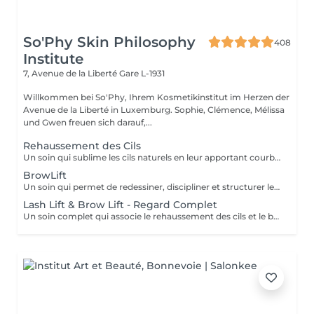
So'Phy Skin Philosophy
408
Institute
7, Avenue de la Liberté
Gare L-1931
Willkommen bei So'Phy, Ihrem Kosmetikinstitut im Herzen der
Avenue de la Liberté in Luxemburg. Sophie, Clémence, Mélissa
und Gwen freuen sich darauf,...
Rehaussement des Cils
Un soin qui sublime les cils naturels en leur apportant courbure, longueur visuelle et ouverture du regard. Le rehaussement agit dès la racine pour lifter les cils et créer un effet naturel, élégant et durable, sans recours aux extensions. Le regard paraît plus ouvert, les cils plus longs et parfaitement définis. Une teinture peut être ajoutée en option pour intensifier le résultat et apporter davantage de profondeur au regard. Le résultat est visible pendant plusieurs semaines, pour un regard frais et réveillé au quotidien.
BrowLift
Un soin qui permet de redessiner, discipliner et structurer les sourcils pour un résultat net, harmonieux et naturellement sublimé. Le brow lift vient repositionner les poils afin de donner un effet plus fourni, mieux défini et parfaitement maîtrisé. Une teinture est incluse afin d'intensifier la couleur et d'apporter plus de profondeur au regard, tout en conservant un rendu naturel et élégant. Les sourcils sont restructurés, le regard est encadré et les traits du visage sont mis en valeur au quotidien.
Lash Lift & Brow Lift - Regard Complet
Un soin complet qui associe le rehaussement des cils et le brow lift pour sublimer l’ensemble du regard. Les cils sont liftés dès la racine pour apporter longueur visuelle et ouverture du regard, tandis que les sourcils sont restructurés, disciplinés et redessinés pour un résultat net et harmonieux. Le regard est intensifié, mieux encadré et naturellement mis en valeur. Une solution idéale pour un effet soigné, élégant et durable, sans maquillage au quotidien.