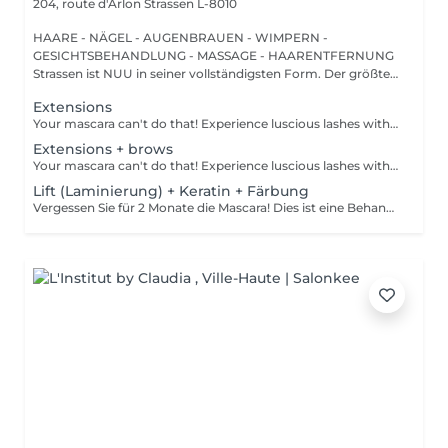
204, route d'Arlon
Strassen L-8010
HAARE - NÄGEL - AUGENBRAUEN - WIMPERN -
GESICHTSBEHANDLUNG - MASSAGE - HAARENTFERNUNG
Strassen ist NUU in seiner vollständigsten Form. Der größte
Sal...
Extensions
Your mascara can't do that! Experience luscious lashes with our professional lash extensions. Each artificial lash is expertly applied to your natural lashes, creating a fuller, longer, and darker look. Volume options: choose from 1D to 5D for the perfect fullness. Personalised choices: discuss your preferences for curves and colours with our expert. What to expect: - eye area is cleaned - tape and patches are applied to protect the skin - extensions are applied to your natural lashes - lashes are dried for a secure hold - tape and patches are removed Age restrictions: recommended to do from 16 years. Post procedure recommendations: do not wash eyelashes 24 hours after the procedure. Frequency: once in 3-4 weeks.
Extensions + brows
Your mascara can't do that! Experience luscious lashes with our professional lash extensions. Each artificial lash is expertly applied to your natural lashes, creating a fuller, longer, and darker look. Volume options: choose from 1D to 5D for the perfect fullness. Personalised choices: discuss your preferences for curves and colours with our expert. What to expect: - eye area is cleaned - tape and patches are applied to protect the skin - extensions are applied to your natural lashes - lashes are dried for a secure hold - tape and patches are removed Age restrictions: recommended to do from 16 years. Post procedure recommendations: do not wash eyelashes 24 hours after the procedure. Frequency: once in 3-4 weeks.
Lift (Laminierung) + Keratin + Färbung
Vergessen Sie für 2 Monate die Mascara! Dies ist eine Behandlung, bei der Ihre natürlichen Wimpern angehoben und gekräuselt werden, um sie länger aussehen zu lassen und ihnen eine attraktive Form zu verleihen, die Ihre Augen öffnet. Wie wird die Wimpernlaminierung durchgeführt? - Wimpern werden gewaschen - Augenpads werden platziert - Silikonstäbchen werden platziert - Permanentlösung wird aufgetragen - Liftinglösung verbleibt etwa 15 Minuten auf den Wimpern - Neutralisierungslösung wird aufgetragen, um die Disulfid-Wimpernbindungen wiederherzustellen - Henna oder Farbe wird aufgetragen - Keratin (Serum wird aufgetragen, um die Wimpern hydratisiert und gesund zu halten) - Silikonstäbchen werden entfernt Altersbeschränkungen: empfohlenes Mindestalter ab 14 Jahren. Empfehlungen nach dem Eingriff: die Wimpern 24 Stunden nach dem Eingriff nicht waschen. Frequenz: einmal in 8 Wochen.