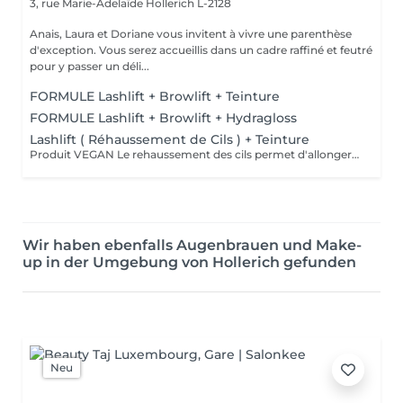
3, rue Marie-Adelaïde
Hollerich L-2128
Anais, Laura et Doriane vous invitent à vivre une parenthèse
d'exception. Vous serez accueillis dans un cadre raffiné et feutré
pour y passer un déli...
FORMULE Lashlift + Browlift + Teinture
FORMULE Lashlift + Browlift + Hydragloss
Lashlift ( Réhaussement de Cils ) + Teinture
Produit VEGAN Le rehaussement des cils permet d'allonger et de recourber les cils. Excellente alternative à la permanente des cils, cette technique permet d'obtenir un résultat sublime et naturel sans fragiliser vos cils. Vos cils sont plus recourbés et votre regard sublimé. Durée 6-8 semaines, compatible avec la grossesse.
Wir haben ebenfalls Augenbrauen und Make-
up in der Umgebung von Hollerich gefunden
Neu