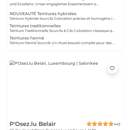
und Exzellenz. Unser engagiertes Expertenteam e...
NOUVEAUTÉ Teintures hybrides
Teinture Hybride Sourcils Coloration précise et homogène réalisée à l'airbrush qui colore à la fois la peau et le poil pour un effet maquillé longue durée. Avant la pose une restructuration complète est effectuée avec épilation au fil ou à la cire selon l'envie et le besoin de la cliente afin d'obtenir une ligne parfaitement dessinée. Tenue sur la peau jusqu'à 10 jours Tenue sur le poil jusqu'à 6 à 7 semaines Disponible en plusieurs teintes pour s'adapter à chaque carnation. Compatible avec le Browlift pour des sourcils plus denses, structurés et naturellement sublimés.
Teintures traditionnelles
Teinture Traditionnelle Sourcils & Cils Coloration classique qui intensifie la couleur naturelle des poils pour un regard plus profond et structuré. Tenue sur la peau 1 à 2 jours Tenue sur le poil jusqu'à 4 semaines Disponible en plusieurs teintes pour s'adapter à chaque carnation et couleur de poils. Compatible avec le Brow Lift et le Rehaussement de Cils pour un résultat harmonieux et durable. Il est également possible d'ajouter un soin à la kératine qui nourrit et hydrate en profondeur le poil du sourcil et du cil pour un fini plus doux, brillant et renforcé.
Teintures henné
Teinture Henné Sourcils Un rituel beauté complet pour des sourcils parfaitement dessinés et naturellement sublimés. La teinture au henné colore à la fois la peau et le poil offrant un effet maquillé et structuré sans maquillage. Avant la pose une restructuration sur mesure est réalisée, prise précise des points de mesure puis épilation au fil ou à la cire pour redéfinir harmonieusement la ligne du sourcil. Tenue sur la peau jusqu'à 10 jours Tenue sur le poil jusqu'à 5 semaines Disponible en plusieurs teintes adaptées à chaque carnation. Le résultat, des sourcils nets, équilibrés et intensément mis en valeur avec un rendu naturel et soigné.
P'Osez.lu Belair
445