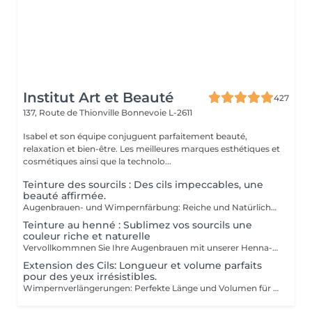
Institut Art et Beauté
427
137, Route de Thionville
Bonnevoie L-2611
Isabel et son équipe conjuguent parfaitement beauté,
relaxation et bien-être. Les meilleures marques esthétiques et
cosmétiques ainsi que la technolo...
Teinture des sourcils : Des cils impeccables, une
beauté affirmée.
Augenbrauen- und Wimpernfärbung: Reiche und Natürliche Farbe für Einen Perfekt Definierten und Langlebigen Blick Reiche Farbe: Unsere Färbungen bieten intensive, natürliche Farben, die Ihre Augenbrauen und Wimpern mit tiefen, eleganten Nuancen betonen. Perfekte Definition:Die Formel ist darauf ausgelegt, Ihre Augenbrauen und Wimpern präzise zu definieren und eine perfekt strukturierte und harmonische Form zu schaffen. Ausgezeichnete Haltbarkeit: Genießen Sie eine langanhaltende Farbe, die lebendig und widerstandsfähig bleibt und Ihnen einen makellosen Blick über einen längeren Zeitraum bietet. Die Färbung wird sorgfältig von unseren Kosmetikerinnen aufgetragen, um ein gleichmäßiges und natürliches Ergebnis zu gewährleisten. Gönnen Sie sich den Luxus eines perfekt definierten Blicks und betonen Sie Ihre Augen wie nie zuvor.
Teinture au henné : Sublimez vos sourcils une
couleur riche et naturelle
Vervollkommnen Sie Ihre Augenbrauen mit unserer Henna-Färbung: Reiche und natürliche Farbe für perfekt definierte und langlebige Augenbrauen Entdecken Sie das Geheimnis für makellose Augenbrauen mit unserer Henna-Färbung. Reiche Farbe: Unsere Henna-Färbung bietet intensive, natürliche Farben, die Ihre Augenbrauen mit tiefen, eleganten Nuancen betonen. Perfekte Definition: Die Formel ist darauf ausgelegt, Ihre Augenbrauen präzise zu definieren und eine perfekt strukturierte und harmonische Form zu schaffen. Ausgezeichnete Haltbarkeit: Genießen Sie eine langanhaltende Farbe, die lebendig und widerstandsfähig bleibt, und bietet Ihnen einen makellosen Look über einen längeren Zeitraum. Die Färbung wird sorgfältig von unseren Kosmetikerinnen aufgetragen, darunter Meisterinnen Liseta, Fatima und Deborah, die für ein gleichmäßiges und natürliches Ergebnis sorgen. Gönnen Sie sich den Luxus perfekt definierter Augenbrauen und betonen Sie Ihren Blick wie nie zuvor.
Extension des Cils: Longueur et volume parfaits
pour des yeux irrésistibles.
Wimpernverlängerungen: Perfekte Länge und Volumen für Unwiderstehliche Augen Entdecken Sie das Geheimnis für fesselnde Augen mit unseren Wimpernverlängerungen. Entwickelt, um sowohl Länge als auch Volumen zu bieten, verwandeln diese Verlängerungen Ihren Blick. Ideale Länge: Die Wimpern werden sorgfältig ausgewählt, um die perfekte Länge zu bieten und einen Effekt von verlängerten und eleganten Wimpern zu erzeugen, der den Blick öffnet und definiert. Strahlendes Volumen: Mit fortschrittlichen Techniken fügen wir Ihren natürlichen Wimpern Volumen hinzu, um einen dichten und luxuriösen Effekt zu erzielen, ohne Ihre Augen zu beschweren. Verführerischer Blick: Genießen Sie einen unwiderstehlichen Blick, der Ihre Augen mit intensiverer Tiefe und Ausdruckskraft hervorhebt, ideal für jede Gelegenheit. Die Wimpern werden präzise von unseren Expertinnen, darunter Meisterinnen Liseta, Fatima und Deborah, aufgetragen. Ihre Erfahrung garantiert ein makelloses und langlebiges Ergebnis. Gönnen Sie sich den Luxus strahlender Schönheit und lassen Sie Ihre Augen wie nie zuvor erstrahlen.