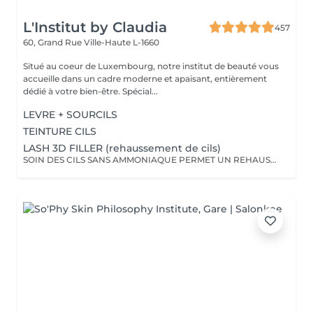
L'Institut by Claudia
457
60, Grand Rue
Ville-Haute L-1660
Situé au coeur de Luxembourg, notre institut de beauté vous
accueille dans un cadre moderne et apaisant, entièrement
dédié à votre bien-être. Spécial...
LEVRE + SOURCILS
TEINTURE CILS
LASH 3D FILLER (rehaussement de cils)
SOIN DES CILS SANS AMMONIAQUE PERMET UN REHAUSSEMENT DES CILS, ETOFFEMENT DU POIL, PENETRATION DE KERATINE EN PROFONDEUR, REPARATION DES CILS ENDOMMAGES, IDEAL POUR LES YEUX SENSIBLES, CILS FINS, CASSANTS + TEINTURE