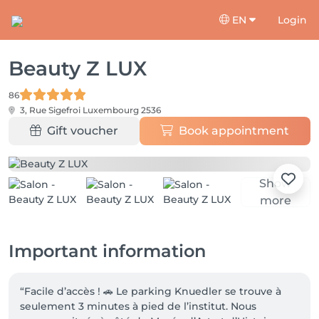
EN
Login
Beauty Z LUX
86
3, Rue Sigefroi
Luxembourg 2536
Gift voucher
Book appointment
Show
more
Important information
“Facile d’accès ! 🚗 Le parking Knuedler se trouve à 
seulement 3 minutes à pied de l’institut. Nous 