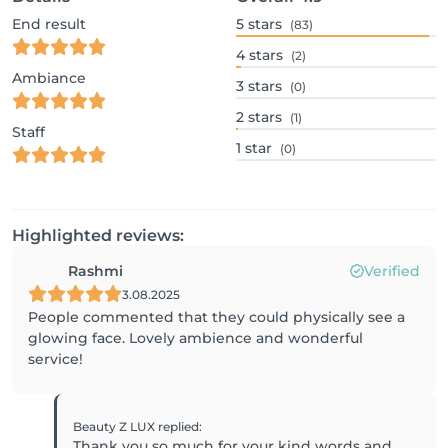
End result
5
stars
(83)
4
stars
(2)
Ambiance
3
stars
(0)
2
stars
(1)
Staff
1
star
(0)
Highlighted reviews:
Rashmi
Verified
3.08.2025
People commented that they could physically see a
glowing face. Lovely ambience and wonderful
service!
Beauty Z LUX
replied
:
Thank you so much for your kind words and