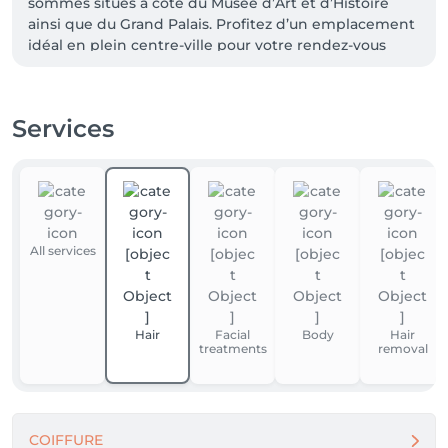
sommes situés à côté du Musée d’Art et d’Histoire 
ainsi que du Grand Palais. Profitez d’un emplacement 
idéal en plein centre-ville pour votre rendez-vous 
beauté !”
Services
All services
Hair
Facial
Body
Hair
treatments
removal
COIFFURE