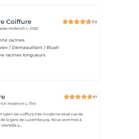
e Coiffure
313
laïde
Hollerich L-2128
nne racines
plex / Démaquillant / Blush
ne racines longueurs
re
97
erich
Hollerich L-1741
n salon de coiffure très moderne situé rue de
a gare de Luxembourg. Nous sommes à
clientèle a...