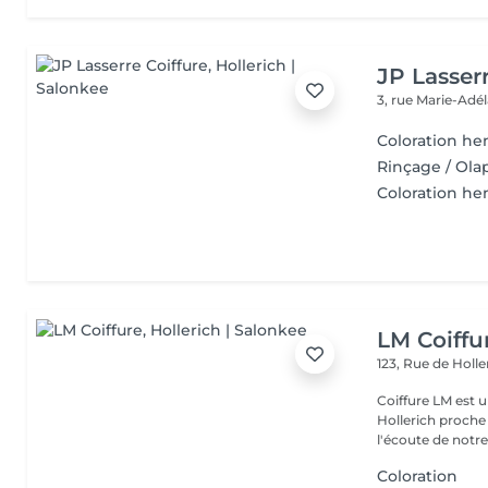
JP Lasserr
3, rue Marie-Adé
Coloration he
Rinçage / Ola
Coloration he
LM Coiffu
123, Rue de Holl
Coiffure LM est u
Hollerich proche de l
l'écoute de notre 
Coloration