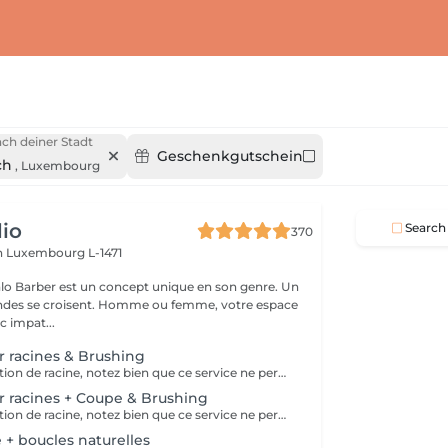
ch deiner Stadt
Geschenkgutschein
ch
,
Luxembourg
io
Search
370
h
Luxembourg L-1471
lo Barber est un concept unique en son genre. Un
ndes se croisent. Homme ou femme, votre espace
c impat...
ur racines & Brushing
Service de coloration de racine, notez bien que ce service ne permet pas d‘effectuer d’importants éclaircissements tel qu‘un balayage ou des mèches.
ur racines + Coupe & Brushing
Service de coloration de racine, notez bien que ce service ne permet pas d‘effectuer d’importants éclaircissements tel qu‘un balayage ou des mèches.
 + boucles naturelles