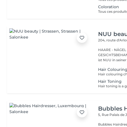
Coloration
NUU beaut
204, route d'Arl
HAARE - NÄGEL
GESICHTSBEHANDL
ist NUU in seiner
Hair Colourin
Hair Toning
Bubbles H
5, Rue Palais de 
Bubbles Hairdresser L'élégance au service de votre 