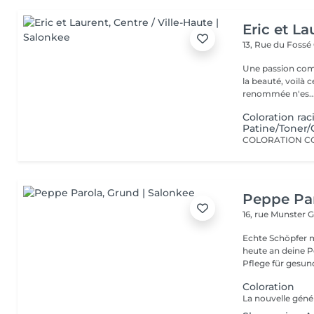
Eric et La
13, Rue du Fossé
Une passion com
la beauté, voilà 
renommée n'es..
Coloration r
Patine/Toner/
Peppe Pa
16, rue Munster
G
Echte Schöpfer 
heute an deine Pe
Pflege für gesund
Coloration