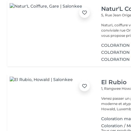
Natur'L Co
5, Rue Jean Orig
NaturL coiffure 
conviviale rue Orige
vous propose prin
COLORATION 
COLORATION 
COLORATION 
El Rubio
1, Rangwee
Howa
Venez passer un
moderne et atypi
Howald, Luxembo
Coloration mat
Coloration / 