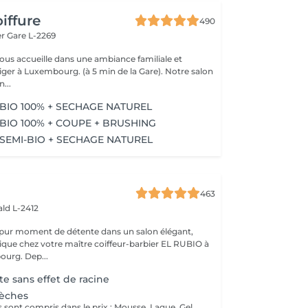
iffure
490
er
Gare L-2269
vous accueille dans une ambiance familiale et
r à Luxembourg. (à 5 min de la Gare). Notre salon
...
BIO 100% + SECHAGE NATUREL
BIO 100% + COUPE + BRUSHING
SEMI-BIO + SECHAGE NATUREL
463
ld L-2412
 pur moment de détente dans un salon élégant,
que chez votre maître coiffeur-barbier EL RUBIO à
urg. Dep...
e sans effet de racine
Mèches
Tous ces produits sont compris dans le prix : Mousse, Laque, Gel, Soin démêlant, Shampoing spécifique. Tous les produits que nous utilisons sont des produits de qualité professionnelle.