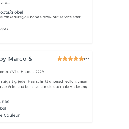
ur c...
roots/global
Dear guest. Please make sure you book a blow-out service after your color service, that is additional 30 minutes to the total service. Thank you for understanding. Team Centro
ights
y by Marco &
655
entre / Ville-Haute L-2229
inzigartig, jeder Haarschnitt unterschiedlich; unser
 zur Seite und berät sie um die optimale Änderung
cines
obal
e Couleur