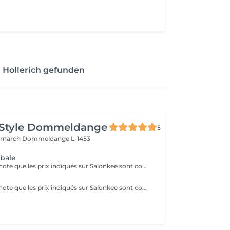
 Hollerich gefunden
 Style Dommeldange
5
ernarch
Dommeldange L-1453
obale
Veuillez prendre note que les prix indiqués sur Salonkee sont communiqués à titre informatif et s'entendent de base. Ces derniers sont susceptibles de varier selon le diagnostic réalisé à votre arrivée au salon et l'expertise du professionnel à qui vous confiez votre beauté. Dans tous les cas, un devis précis vous sera proposé et toutes réalisations de prestations seront effectuées avec votre accord. Un grand merci d'avance pour votre compréhension. Au plaisir de vous recevoir très vite.
Veuillez prendre note que les prix indiqués sur Salonkee sont communiqués à titre informatif et s'entendent de base. Ces derniers sont susceptibles de varier selon le diagnostic réalisé à votre arrivée au salon et l'expertise du professionnel à qui vous confiez votre beauté. Dans tous les cas, un devis précis vous sera proposé et toutes réalisations de prestations seront effectuées avec votre accord. Un grand merci d'avance pour votre compréhension. Au plaisir de vous recevoir très vite.