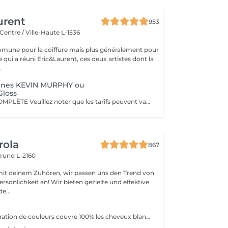
urent
953
Centre / Ville-Haute L-1536
mune pour la coiffure mais plus généralement pour
ce qui a réuni Eric&Laurent, ces deux artistes dont la
.
acines KEVIN MURPHY ou
Gloss
COLORATION COMPLÈTE Veuillez noter que les tarifs peuvent varier en fonction de la longueur des cheveux, de leur densité, de la quantité de produit nécessaire ainsi que de la complexité de la prestation. COLOR.ME by KEVIN.MURPHY Découvrez une expérience de coloration haut de gamme avec COLOR.ME by KEVIN.MURPHY, une gamme de coloration professionnelle alliant performance, innovation et respect de la fibre capillaire. Les avantages : Formule sans ammoniaque, sans PPD et sans parabène Enrichie en miel, beurre de karité et grenade pour nourrir et protéger les cheveux Jusqu'à 100 % de couverture des cheveux blancs Couleur intense, lumineuse et durable Respect optimal de la fibre capillaire et du cuir chevelu Cheveux visiblement plus doux, brillants et éclatants de santé Formule cruelty-free, développée dans le respect du bien-être animal Une expérience de coloration premium qui associe l'excellence de la couleur à des actifs de soin performants, pour un résultat sur mesure, éclatant et naturellement sophistiqué.
rola
867
rund L-2160
mit deinem Zuhören, wir passen uns den Trend von
rsönlichkeit an! Wir bieten gezielte und effektive
e...
La nouvelle génération de couleurs couvre 100% les cheveux blancs, ce qui rend le traitement aussi naturel que possible car il ne contient ni ammoniaque, ni PPD (paraphénylènediamine), ni résorcine, ni paraben ni Nichel. L'ajout d'extrait de feuille de Baobab confère à la crème une grande valeur cosmétique, offrant protection, hydratation, brillance et douceur au toucher. Il contient également de l'huile d'argan, de l'huile de karité, de l'huile de pépins de raisin et de l'extrait de citron en remplacement de la paraffine. Ces composants d'origine végétale sont reconnus pour leur pouvoir hydratant, nourrissant et polissant exceptionnel.