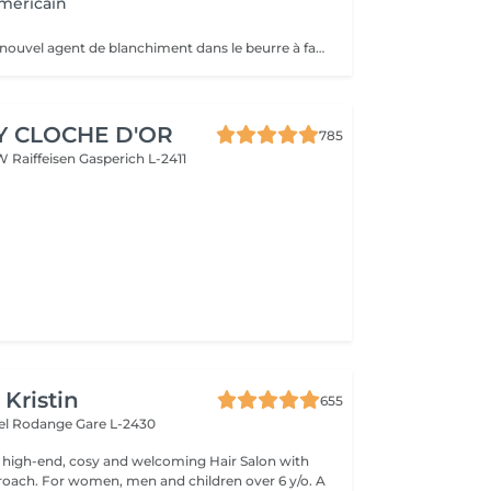
méricain
Eye Candy est le nouvel agent de blanchiment dans le beurre à faible teneur en ammoniac, capable de garantir des résultats de blanchiment élevés sans attaquer ni endommager la structure du cheveu et avec une action délicate et protectrice sur la peau. Pendant les phases de décoloration, il protège les cheveux, leur donne force et vitalité, reconstruit et revitalise, tout en aidant à maintenir la structure capillaire compacte pendant tout le processus d'éclaircissement. Une formule innovante et efficace, un produit révolutionnaire au service du salon, en parfaite adéquation avec les tendances du moment, qui exigent souvent un éclairage extrême comme base des couleurs à la mode. Avec Eye Candy, vous pouvez décolorer les cheveux même à des rythmes soutenus en les laissant parfaitement intacts et vitaux!
Y CLOCHE D'OR
785
W Raiffeisen
Gasperich L-2411
 Kristin
655
hel Rodange
Gare L-2430
 high-end, cosy and welcoming Hair Salon with
roach. For women, men and children over 6 y/o. A