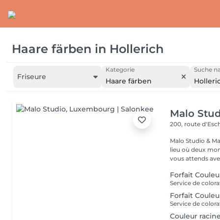
Haare färben
in
Hollerich
Kategorie
Suche na
Friseure
Haare färben
Holleri
Malo Stud
200, route d'Esc
Malo Studio & Ma
lieu où deux mo
vous attends ave
Forfait Coule
Forfait Coule
Couleur racine