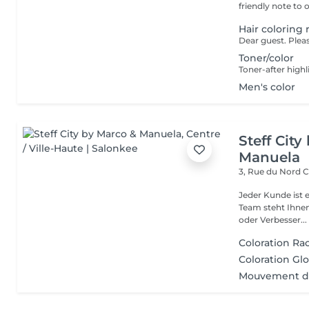
friendly note to o
Hair coloring 
Toner/color
Toner-after highl
Men's color
Steff Cit
Manuela
3, Rue du Nord
C
Jeder Kunde ist e
Team steht Ihnen
oder Verbesser...
Coloration Ra
Coloration Gl
Mouvement d