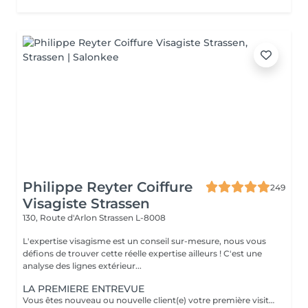
Philippe Reyter Coiffure
249
Visagiste Strassen
130, Route d'Arlon
Strassen L-8008
L'expertise visagisme est un conseil sur-mesure, nous vous
défions de trouver cette réelle expertise ailleurs ! C'est une
analyse des lignes extérieur...
LA PREMIERE ENTREVUE
Vous êtes nouveau ou nouvelle client(e) votre première visite est une Entrevue. (Temps 30 minutes) Cette entrevue ne comprend aucun service de réalisation, il y aura des tests de styles, de communications et du conseils. Nous apprenons à vous connaitre et nous vous conseillons sur tous vos souhaits, afin de préparer notre premier rendez-vous. Cette Entrevue, nous permettra d'avoir une approche afin de comprendre en détail vos désirs et vos envies pour votre futur coupe ou couleur. Nous élaborons ensemble nos différentes méthodes de travail autour d'un thé ou un café pour vous proposer les services adaptés en vous indiquant un devis complet afin de fixer le prochain rendez-vous pour la réalisation.