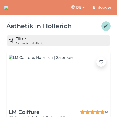
DE
Einloggen
Ästhetik
in
Hollerich
Filter
Ästhetik
in
Hollerich
LM Coiffure
97