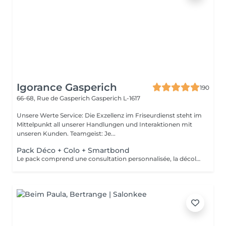
Igorance Gasperich
190
66-68, Rue de Gasperich
Gasperich L-1617
Unsere Werte Service: Die Exzellenz im Friseurdienst steht im
Mittelpunkt all unserer Handlungen und Interaktionen mit
unseren Kunden. Teamgeist: Je...
Pack Déco + Colo + Smartbond
Le pack comprend une consultation personnalisée, la décoloration avec son protecteur et le gloss avec les produits LOREAL PROFESSIONNEL , shampooing et conditionneur spécifiques REDKEN , le séchage et les produits de styling REDKEN Option Coupe : la coupe IGORANCE (finition sur cheveux secs), le séchage et les produits de styling REDKEN. * Tarifs à titre indicatifs à confirmer après la consultation personnalisée établit auprès de votre coiffeur/stylist/spécialiste * La direction se réserve le droit d’apporter des modifications pour le bon fonctionnement du salon