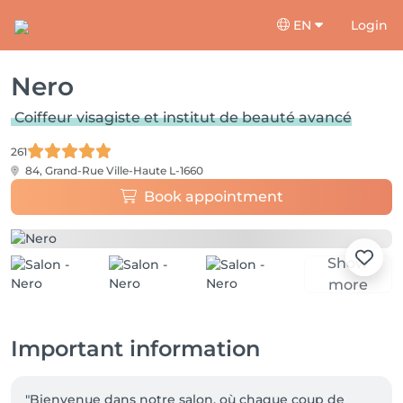
EN
Login
Nero
Coiffeur visagiste et institut de beauté avancé
261
84, Grand-Rue
Ville-Haute L-1660
Book appointment
Show
more
Important information
"Bienvenue dans notre salon, où chaque coup de 