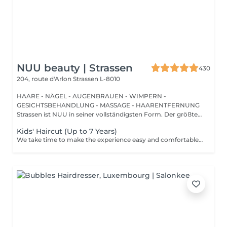
NUU beauty | Strassen
430
204, route d'Arlon
Strassen L-8010
HAARE - NÄGEL - AUGENBRAUEN - WIMPERN -
GESICHTSBEHANDLUNG - MASSAGE - HAARENTFERNUNG
Strassen ist NUU in seiner vollständigsten Form. Der größte
Sal...
Kids' Haircut (Up to 7 Years)
We take time to make the experience easy and comfortable, starting with a short talk to understand the look you want, followed by a careful cut.