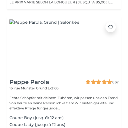
LE PRIX VARIE SELON LA LONGUEUR ( JUSQU`A 85,00 ) Les remises sont valables uniquement mardi-mercredi-jeudi sur les prestations couleur, toner et balayage (-10%)
Peppe Parola
867
16, rue Munster
Grund L-2160
Echte Schöpfer mit deinem Zuhören, wir passen uns den Trend
von heute an deine Persönlichkeit an! Wir bieten gezielte und
effektive Pflege für gesunde...
Coupe Boy (jusqu'à 12 ans)
Coupe Lady (jusqu'à 12 ans)