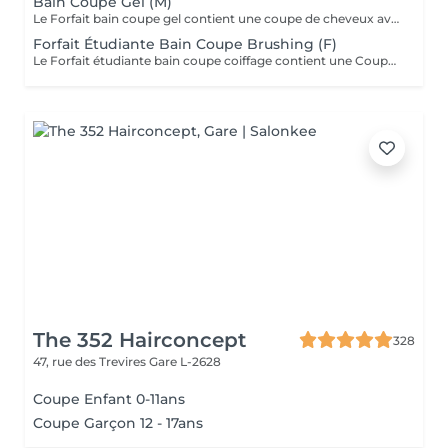
Bain Coupe Gel (M)
Le Forfait bain coupe gel contient une coupe de cheveux avec shampoing et l'application d'un produit de finition (Gel, Cire, Laque, etc.) pour les étudiants. En cas de questions veuillez appeler au +352 26 35 02 89.
Forfait Étudiante Bain Coupe Brushing (F)
Le Forfait étudiante bain coupe coiffage contient une Coupe et un Brushing pour les étudiantes. Dépendant de la longueur des cheveux, le prix peut varier. En cas de questions veuillez appeler au +352 26 35 02 89.
The 352 Hairconcept
328
47, rue des Trevires
Gare L-2628
Coupe Enfant 0-11ans
Coupe Garçon 12 - 17ans