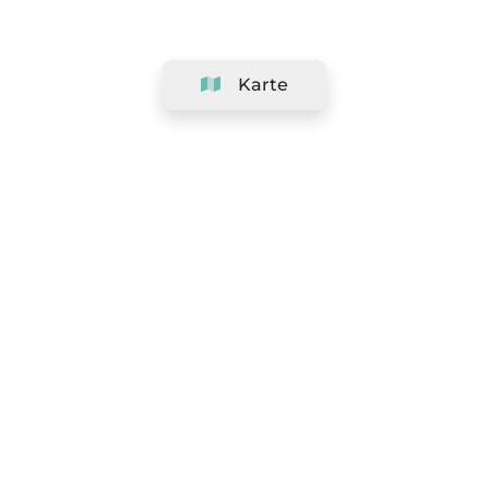
Karte
Unternehmen
Support
Team
&
Jobs
Ihr Geschäft hinzufügen
Rechtlich
Widerrufsrecht ausüben
AGBs