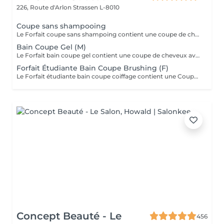
226, Route d'Arlon
Strassen L-8010
Coupe sans shampooing
Le Forfait coupe sans shampoing contient une coupe de cheveux sans shampoing pour les étudiants. En cas de questions veuillez appeler au +352 26 35 02 89.
Bain Coupe Gel (M)
Le Forfait bain coupe gel contient une coupe de cheveux avec shampoing et l'application d'un produit de finition (Gel, Cire, Laque, etc.) pour les étudiants. En cas de questions veuillez appeler au +352 26 35 02 89.
Forfait Étudiante Bain Coupe Brushing (F)
Le Forfait étudiante bain coupe coiffage contient une Coupe et un Brushing pour les étudiantes. Dépendant de la longueur des cheveux, le prix peut varier. En cas de questions veuillez appeler au +352 26 35 02 89.
Concept Beauté - Le
456