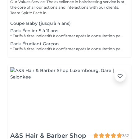
Our Values Service: The excellence in hairdressing service is at
the core of all our actions and interactions with our clients.
Team Spirit: Each in...
Coupe Baby (jusqu'à 4 ans)
Pack Écolier 5 à 11 ans
* Tarifs à titre indicatifs à confirmer après la consultation personnalisée établit auprès de votre coiffeur/stylist/spécialiste * La direction se réserve le droit dapporter des modifications pour le bon fonctionnement du salon
Pack Étudiant Garçon
* Tarifs à titre indicatifs à confirmer après la consultation personnalisée établit auprès de votre coiffeur/stylist/spécialiste * La direction se réserve le droit dapporter des modifications pour le bon fonctionnement du salon
A&S Hair & Barber Shop
357