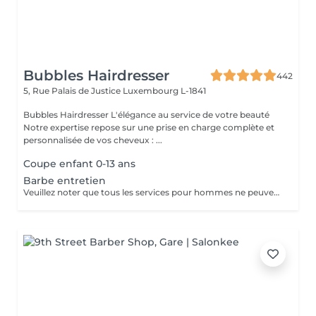
Bubbles Hairdresser
442
5, Rue Palais de Justice
Luxembourg L-1841
Bubbles Hairdresser L'élégance au service de votre beauté
Notre expertise repose sur une prise en charge complète et
personnalisée de vos cheveux : ...
Coupe enfant 0-13 ans
Barbe entretien
Veuillez noter que tous les services pour hommes ne peuvent PAS être réservés en ligne. Merci d'appeler ou de passer pour réserver ces derniers. Quiconque ne respecte pas cela et réserve un service pour femme à la place ou utilise le compte d'une femme pour bloquer du temps pour le service d'un homme sera bloqué de toutes les réservations futures.