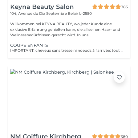
Keyna Beauty Salon
385
104, Avenue du Dix Septembre
Belair L-2550
Willkommen bei KEYNA BEAUTY, wo jeder Kunde eine
exklusive Erfahrung genießen kann, die all seinen Haar- und
Wellnessbedürfnissen gerecht wird. In uns...
COUPE ENFANTS
IMPORTANT: cheveux sans tresse ni noeuds à l'arrivée; tout noeuds ou tressage entraîne l'annulation et 50% de la prestation est retenu. Veuillez noter que si un enfant arrive au salon avec des poux, nous ne pourrons pas procéder à la coupe de cheveux pour des raisons de santé et de sécurité. Dans ce cas, le rendez-vous sera tout de même facturé en raison de l'horaire réservé, afin de compenser la perte de chiffre d'affaires. Nous comprenons que cela peut être une situation difficile, et nous vous encourageons à vérifier les cheveux de votre enfant avant le rendez-vous. Merci de votre compréhension !
NM Coiffure Kirchberg
380