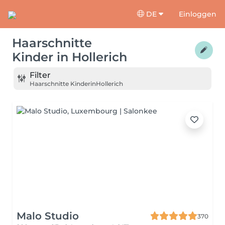
DE
Einloggen
Haarschnitte
Kinder
in
Hollerich
Filter
Haarschnitte Kinder
in
Hollerich
Malo Studio
370