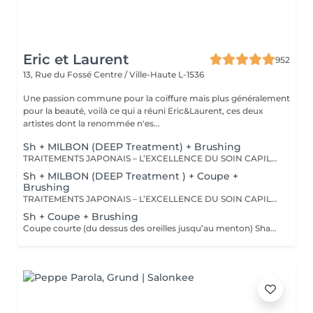
Eric et Laurent
952
13, Rue du Fossé
Centre / Ville-Haute L-1536
Une passion commune pour la coiffure mais plus généralement
pour la beauté, voilà ce qui a réuni Eric&Laurent, ces deux
artistes dont la renommée n'es...
Sh + MILBON (DEEP Treatment) + Brushing
TRAITEMENTS JAPONAIS – L’EXCELLENCE DU SOIN CAPILLAIRE Découvrez un univers de soins capillaires japonais haut de gamme, reconnus pour leur technologie avancée et leurs résultats exceptionnels. Des traitements sur-mesure conçus pour répondre aux besoins spécifiques de chaque chevelure : hydratation, réparation, discipline, cuir chevelu ou nutrition . Chaque traitement agit au cœur de la fibre capillaire pour révéler des cheveux visiblement plus sains, brillants et soyeux. -Nos différentes lignes de traitements : SMOOTH (Collagène) Pour les cheveux emmêlés, ternes ou difficiles à coiffer. • Démêle instantanément • Lisse la fibre capillaire • Apporte douceur et brillance • Toucher léger et soyeux REPAIR (CMADK / Kératine) Pour les cheveux sensibilisés, cassants ou très abîmés. • Répare intensément • Renforce la structure interne du cheveu • Reconstruit la fibre en profondeur • Redonne force et élasticité ANTI-FRIZZ (Céramides / 18-MEA) Pour les cheveux indisciplinés, sensibilisés à l’humidité. • Contrôle les frisottis • Réduit le volume excessif • Protège de l’humidité • Facilite le coiffage • Apporte souplesse et brillance SCALP (Hyaluron / Agents Purifiants) Pour rééquilibrer et purifier le cuir chevelu. Idéal en cas de démangeaisons, pellicules, sécheresse ou excès de sébum. • Apaise le cuir chevelu • Purifie en douceur • Rééquilibre la barrière protectrice naturelle • Favorise un environnement sain pour la pousse Veuillez noter : les tarifs peuvent varier selon la longueur des cheveux, la quantité de produit nécessaire et la complexité de la prestation. Supplément possible à partir de +15€. Pour toute demande spécifique, merci de nous contacter.
Sh + MILBON (DEEP Treatment ) + Coupe +
Brushing
TRAITEMENTS JAPONAIS – L’EXCELLENCE DU SOIN CAPILLAIRE Découvrez un univers de soins capillaires japonais haut de gamme, reconnus pour leur technologie avancée et leurs résultats exceptionnels. Des traitements sur-mesure conçus pour répondre aux besoins spécifiques de chaque chevelure : hydratation, réparation, discipline, cuir chevelu ou nutrition . Chaque traitement agit au cœur de la fibre capillaire pour révéler des cheveux visiblement plus sains, brillants et soyeux. -Nos différentes lignes de traitements : SMOOTH (Collagène) Pour les cheveux emmêlés, ternes ou difficiles à coiffer. • Démêle instantanément • Lisse la fibre capillaire • Apporte douceur et brillance • Toucher léger et soyeux REPAIR (CMADK / Kératine) Pour les cheveux sensibilisés, cassants ou très abîmés. • Répare intensément • Renforce la structure interne du cheveu • Reconstruit la fibre en profondeur • Redonne force et élasticité ANTI-FRIZZ (Céramides / 18-MEA) Pour les cheveux indisciplinés, sensibilisés à l’humidité. • Contrôle les frisottis • Réduit le volume excessif • Protège de l’humidité • Facilite le coiffage • Apporte souplesse et brillance SCALP (Hyaluron / Agents Purifiants) Pour rééquilibrer et purifier le cuir chevelu. Idéal en cas de démangeaisons, pellicules, sécheresse ou excès de sébum. • Apaise le cuir chevelu • Purifie en douceur • Rééquilibre la barrière protectrice naturelle • Favorise un environnement sain pour la pousse Veuillez noter : les tarifs peuvent varier selon la longueur des cheveux, la quantité de produit nécessaire et la complexité de la prestation. Supplément possible à partir de +15€. Pour toute demande spécifique, merci de nous contacter.
Sh + Coupe + Brushing
Coupe courte (du dessus des oreilles jusqu’au menton) Shampooing • Soin • Coupe • Brushing • Styling (Le soin est inclus dans le protocole de cette prestation. Le tarif n’est pas modifiable si la cliente choisit de ne pas le réaliser.) Tarif adapté selon les caractéristiques de la prestation.