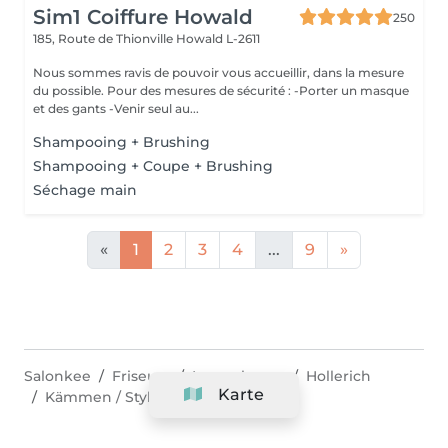
Sim1 Coiffure Howald
250
185, Route de Thionville
Howald L-2611
Nous sommes ravis de pouvoir vous accueillir, dans la mesure
du possible. Pour des mesures de sécurité : -Porter un masque
et des gants -Venir seul au...
Shampooing + Brushing
Shampooing + Coupe + Brushing
Séchage main
«
1
2
3
4
...
9
»
Salonkee
Friseure
Luxembourg
Hollerich
Karte
Kämmen / Styling