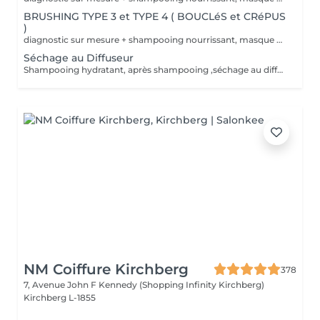
BRUSHING TYPE 3 et TYPE 4 ( BOUCLéS et CRéPUS
)
diagnostic sur mesure + shampooing nourrissant, masque hydratant ,coiffage sérum et fixation finale. Important: cheveux sans tresse ni noeuds à l'arrivée; tout noeuds ou tressage entraîne l'annulation et 50% de la prestation est retenu. Toute arrivée retardée de 15-30 minutes ou plus entraînera l'annulation automatique du rendez-vous.
Séchage au Diffuseur
Shampooing hydratant, après shampooing ,séchage au diffuseur sérum et fixation finale. Important: cheveux sans tresse ni nud à l'arrivée; tout nud ou tressage entraîne l'annulation et 50% de la prestation est retenu. Toute arrivée retardée de 15-30 minutes ou plus entraînera l'annulation automatique du rendez-vous.
NM Coiffure Kirchberg
378
7, Avenue John F Kennedy (Shopping Infinity Kirchberg)
Kirchberg L-1855