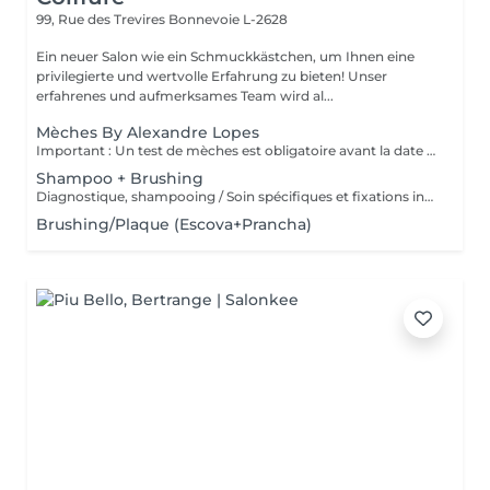
99, Rue des Trevires
Bonnevoie L-2628
Ein neuer Salon wie ein Schmuckkästchen, um Ihnen eine
privilegierte und wertvolle Erfahrung zu bieten! Unser
erfahrenes und aufmerksames Team wird al...
Mèches By Alexandre Lopes
Important : Un test de mèches est obligatoire avant la date du rendez-vous. Ce test permet d'évaluer la résistance du cheveu et d'assurer la sécurité ainsi que la qualité du résultat final. Le rendez-vous pour le service complet ne sera confirmé qu'après la réalisation de ce test. Nos mèches sont un service complet, conçu pour offrir un résultat à la fois lumineux, harmonieux et respectueux de la santé du cheveu. Le tarif inclut toutes les étapes du processus : réalisation des mèches, soin capillaire, effet fondu (ombré/estompage de racine), patine (tonalisation) et coiffage final. Nous travaillons avec des techniques personnalisées afin de garantir un rendu naturel, une transition de couleur douce et une finition impeccable.
Shampoo + Brushing
Diagnostique, shampooing / Soin spécifiques et fixations inclus
Brushing/Plaque (Escova+Prancha)