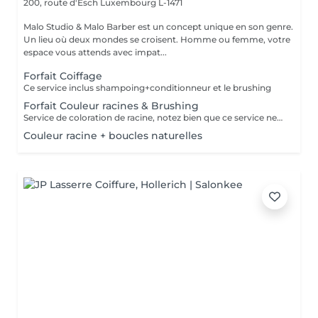
200, route d'Esch
Luxembourg L-1471
Malo Studio & Malo Barber est un concept unique en son genre.
Un lieu où deux mondes se croisent. Homme ou femme, votre
espace vous attends avec impat...
Forfait Coiffage
Ce service inclus shampoing+conditionneur et le brushing
Forfait Couleur racines & Brushing
Service de coloration de racine, notez bien que ce service ne permet pas d‘effectuer d’importants éclaircissements tel qu‘un balayage ou des mèches.
Couleur racine + boucles naturelles