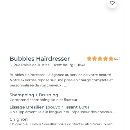
Bubbles Hairdresser
442
5, Rue Palais de Justice
Luxembourg L-1841
Bubbles Hairdresser L'élégance au service de votre beauté
Notre expertise repose sur une prise en charge complète et
personnalisée de vos cheveux : ...
Shampoing + Brushing
Comprend shampoing, soin et fixateur
Lissage Brésilien (pouvoir lissant 80%)
Un supplément lié à la longueur ou l'épaisseur des cheveux (30€ à 500€) pourra s'ajouter au tarif du lissage brésilien. Un diagnostique gratuit sera systématiquement proposé en amont.»
Chignon
Chignon sur devis / veuillez nous contacter afin fixer un rendez-vous