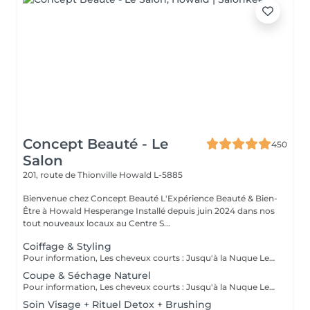
Concept Beauté - Le
450
Salon
201, route de Thionville
Howald L-5885
Bienvenue chez Concept Beauté L'Expérience Beauté & Bien-
Être à Howald Hesperange Installé depuis juin 2024 dans nos
tout nouveaux locaux au Centre S...
Coiffage & Styling
Pour information, Les cheveux courts : Jusqu'à la Nuque Les cheveux mi-longs : Jusqu'à l'épaule Les cheveux longs : En dessous de l'épaule Un supplément sera demandé pour les cheveux très longs, (jusqu'au milieu du dos)
Coupe & Séchage Naturel
Pour information, Les cheveux courts : Jusqu'à la Nuque Les cheveux mi-longs : Jusqu'à l'épaule Les cheveux longs : En dessous de l'épaule Un supplément sera demandé pour les cheveux très long, (jusqu'au milieu du dos)
Soin Visage + Rituel Detox + Brushing