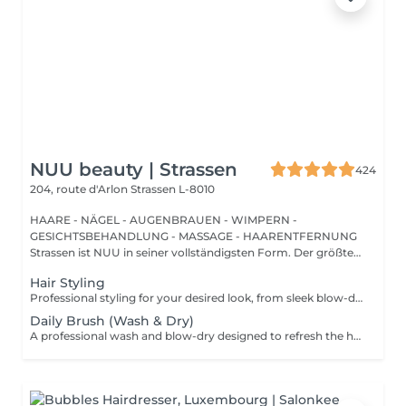
NUU beauty | Strassen
424
204, route d'Arlon
Strassen L-8010
HAARE - NÄGEL - AUGENBRAUEN - WIMPERN -
GESICHTSBEHANDLUNG - MASSAGE - HAARENTFERNUNG
Strassen ist NUU in seiner vollständigsten Form. Der größte
Sal...
Hair Styling
Professional styling for your desired look, from sleek blow-dries to curls or waves. We start with a gentle wash in our comfortable Maletti chair, followed by blow-drying, straightening, or tonging. What we use: Dyson Pro tools that protect hair from excessive heat for a sleek finish. La Biosthétique products offer holistic care with natural ingredients for nourished hair and scalp. Brushes are sanitised via Sibel equipment to remove buildup and reduce bacteria for top hygiene. Simple, Moderate, Complex This grading reflects your hair's individual characteristics, such as texture, density, and length and is assessed by your hairdresser at the start of your visit. Not sure which to choose? We recommend booking Complex. The price will be adjusted after your consultation. Note: This is not related to the difficulty of haircuts or timing.
Daily Brush (Wash & Dry)
A professional wash and blow-dry designed to refresh the hair and leave it clean, smooth, and naturally polished. The service includes hair washing and drying with a hair dryer, creating a soft, effortless finish without structured styling. What we use: Dyson Pro tools that protect hair from excessive heat for a sleek finish. La Biosthétique products offer holistic care with natural ingredients for nourished hair and scalp. Brushes are sanitised via Sibel equipment to remove buildup and reduce bacteria for top hygiene. Simple, Moderate, Complex This grading reflects your hair's individual characteristics, such as texture, density, and length and is assessed by your hairdresser at the start of your visit. Not sure which to choose? We recommend booking Complex. The price will be adjusted after your consultation. Note: This is not related to the difficulty of haircuts or timing.