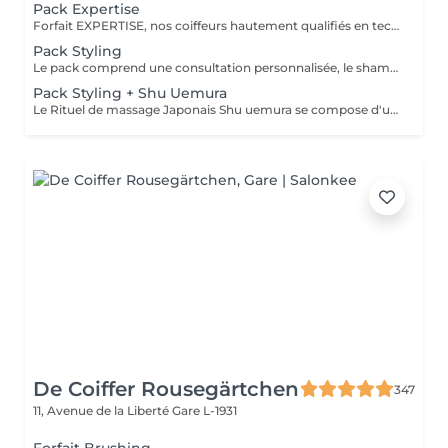
Pack Expertise
Forfait EXPERTISE, nos coiffeurs hautement qualifiés en technique anglo-saxonne, en formation continu et diplômés d’une académie anglaise à Paris. Vous offre une séance d’une heure avec votre coach en suivi beauté. Ce pack inclus : 1 h de prestation Un diagnostique personnalisé Shampoing spécifique Haircare Conditioner spécifique Produit de coiffage Coupe Styling Produit de finition
Pack Styling
Le pack comprend une consultation personnalisée, le shampooing et le conditionneur spécifiques REDKEN , le séchage et les produits de styling REDKEN * Tarifs à titre indicatifs à confirmer après la consultation personnalisée établit auprès de votre coiffeur/stylist/spécialiste * La direction se réserve le droit d’apporter des modifications pour le bon fonctionnement du salon
Pack Styling + Shu Uemura
Le Rituel de massage Japonais Shu uemura se compose d'un shampooing et d'un soin d'une durée de 30 minutes pour une relaxation une une réparation intense du cheveu et ensuite le pack styling
De Coiffer Rousegärtchen
347
11, Avenue de la Liberté
Gare L-1931