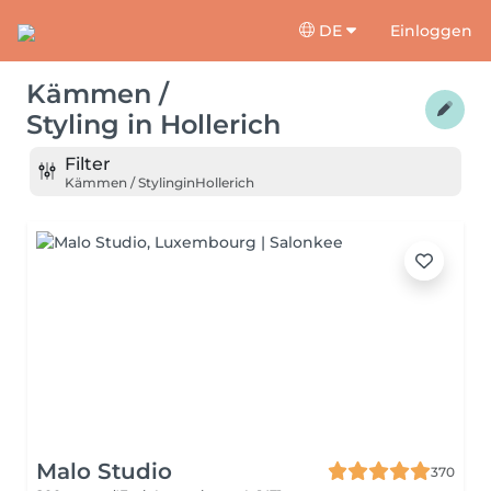
DE
Einloggen
Kämmen /
Styling
in
Hollerich
Filter
Kämmen / Styling
in
Hollerich
Malo Studio
370