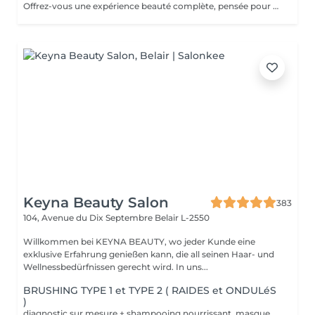
Offrez-vous une expérience beauté complète, pensée pour prendre soin à la fois de votre peau, de vos cheveux et de votre bien-être global. Ce rituel débute par un soin visage personnalisé, visant à purifier, hydrater et raviver l'éclat de la peau. Les traits sont détendus, le teint est lumineux, la peau retrouve confort et fraîcheur. Il se poursuit par un rituel détox capillaire, conçu pour nettoyer le cuir chevelu en profondeur, éliminer les résidus accumulés et rééquilibrer la fibre capillaire. Les cheveux sont plus légers, brillants et revitalisés. L'expérience se termine par un brushing, pour sublimer la chevelure et prolonger cette sensation de bien-être et de mise en beauté. Un véritable moment de lâcher-prise, idéal pour se ressourcer, se recentrer et repartir avec une peau éclatante et des cheveux visiblement plus sains.
Keyna Beauty Salon
383
104, Avenue du Dix Septembre
Belair L-2550
Willkommen bei KEYNA BEAUTY, wo jeder Kunde eine
exklusive Erfahrung genießen kann, die all seinen Haar- und
Wellnessbedürfnissen gerecht wird. In uns...
BRUSHING TYPE 1 et TYPE 2 ( RAIDES et ONDULéS
)
diagnostic sur mesure + shampooing nourrissant, masque hydratant ,coiffage sérum et fixation finale. Important: cheveux sans tresse ni noeuds à l'arrivée; tout noeuds ou tressage entraîne l'annulation et 50% de la prestation est retenu. Toute arrivée retardée de 15-30 minutes ou plus entraînera l'annulation automatique du rendez-vous.