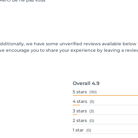
 Merci de ne pas vous
Additionally, we have some unverified reviews available below t
we encourage you to share your experience by leaving a revi
Overall
4.9
5
stars
(110)
4
stars
(5)
3
stars
(3)
2
stars
(0)
1
star
(0)