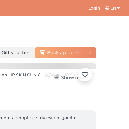
Login
EN
Gift voucher
Book appointment
Show more
ment a remplir ce rdv est obligatoire ,
