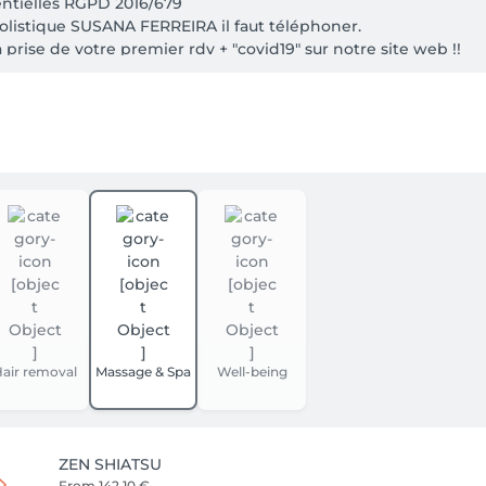
entielles RGPD 2016/679

olistique SUSANA FERREIRA il faut téléphoner.

a prise de votre premier rdv + "covid19" sur notre site web !!

ceptés.
air removal
Massage & Spa
Well-being
ZEN SHIATSU
From
142.10 €