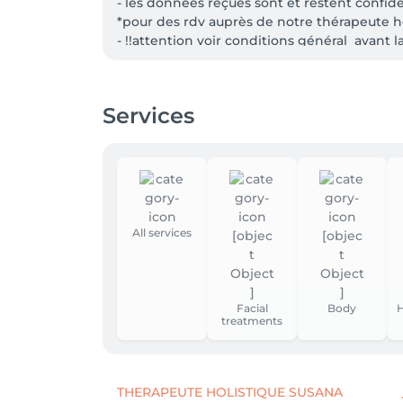
- les données reçues sont et restent confid
*pour des rdv auprès de notre thérapeute h
- !!attention voir conditions général  avant l
- Les accompagnent en soin ne sont pas ac
Services
All services
Facial
Body
H
treatments
THERAPEUTE HOLISTIQUE SUSANA