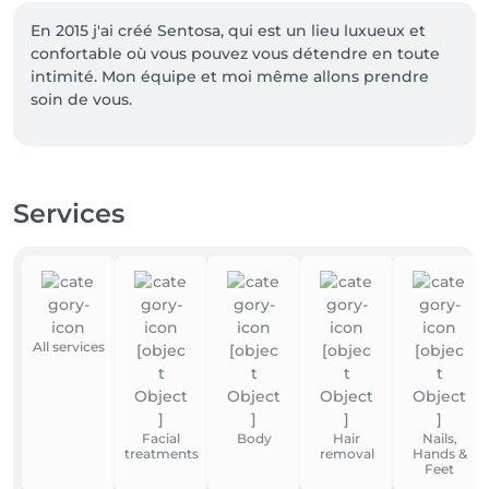
En 2015 j'ai créé Sentosa, qui est un lieu luxueux et 
confortable où vous pouvez vous détendre en toute 
intimité. Mon équipe et moi même allons prendre 
soin de vous.

Evadez-vous dans nos merveilleux voyages.

Venez découvrir l'île de Sentosa à Bohey.

Services
Un moment exceptionnel agrémenté de produits 
100% naturels et uniques Africology.

Merci de vous présenter 5 minutes à l'avance , afin 
que vous profitiez un maximum de votre moment 
bien-être .

All services
Fabienne Grandjean
Facial
Body
Hair
Nails,
treatments
removal
Hands &
Feet