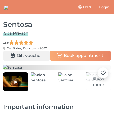
EN
Login
Sentosa
Spa Privatif
408
24, Bohey
Doncols L-9647
Gift voucher
Book appointment
Show
more
Important information