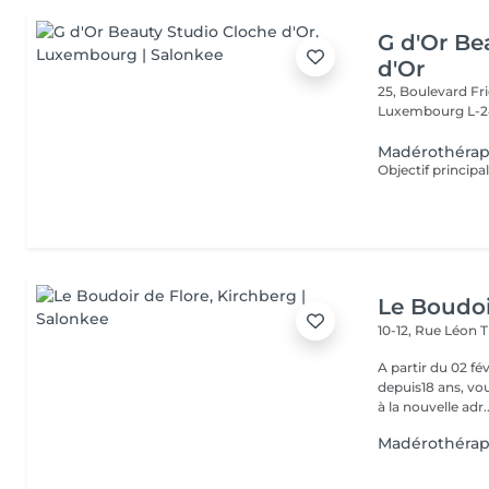
G d'Or Be
d'Or
25, Boulevard Fri
Luxembourg L-2
Madérothérapi
Le Boudoi
10-12, Rue Léon 
A partir du 02 février 2026, Florence, 
depuis18 ans, vou
à la nouvelle adr..
Madérothérapi