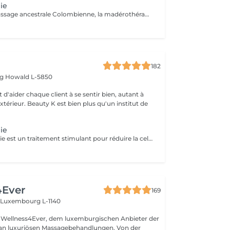
ie
Technique de massage ancestrale Colombienne, la madérothérapie offre une multitude de bénéfices sur le corps ! - L'amélioration de la circulation sanguine et de la circulation lymphatique - Une peau resserrée, des muscles plus toniques - L'élimination de l'apparence de la cellulite, même profonde... Qu'il s'agisse de la peau du corps ou du visage, les instruments et rouleaux en bois de maderothérapie agissent sur toutes les zones du corps permettant une relaxation profonde et une tonification du corps dans son ensemble. Pour un bon résultat il est conseiller de faire entre 3 à 5 séances de drainage lymphatique Brésilien afin de détoxifier le corps et 10 séances de maderothérapie réparties sur 5 semaines (soit 2 séances par semaine). Et une séance par mois de chaque en entretient. Effet WOUAH garantie
182
rg
Howald L-5850
 d'aider chaque client à se sentir bien, autant à
'extérieur. Beauty K est bien plus qu'un institut de
ie
La Madérothérapie est un traitement stimulant pour réduire la cellulite, tonifier la peau et remodeler le corps. Ce massage intense utilise des instruments en bois de tailles et formes variées, adaptés aux zones du corps et aux applications spécifiques. En fonction de vos besoins, différentes techniques de frictions sont appliquées, associées à des huiles essentielles, sérums ou crèmes. Bienfaits : Tonifie et raffermit la peau Améliore la circulation sanguine et lymphatique Diminue les jambes lourdes Stimule la production de collagène, élastine et vitamine E Régule les centres d'énergie Favorise la relaxation et la respiration Réduit la cellulite et réactive le système nerveux.
4Ever
169
n
Luxembourg L-1140
Wellness4Ever, dem luxemburgischen Anbieter der
an luxuriösen Massagebehandlungen. Von der