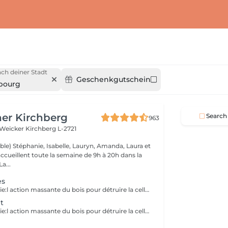
ch deiner Stadt
Geschenkgutschein
bourg
er Kirchberg
Search
963
 Weicker
Kirchberg L-2721
ble) Stéphanie, Isabelle, Lauryn, Amanda, Laura et
ccueillent toute la semaine de 9h à 20h dans la
onne humeur ! La...
es
La Maderotherapie:l action massante du bois pour détruire la cellulite. *Active la circulation sanguine et lymphatique *Réduit les tensions musculaires. *Raffermie et tonifie la peau.
t
La Maderotherapie:l action massante du bois pour détruire la cellulite. *Active la circulation sanguine et lymphatique *Réduit les tensions musculaires. *Raffermie et tonifie la peau.