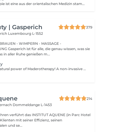
Die Maderotherapie ist eine aus der orientalischen Medizin stammende Massagetechnik, die aus der Anwendung einer Körper- oder Gesichtsmassage mit Holzinstrumenten besteht, die eine vollständige Umgestaltung ermöglicht. Die unterschiedlichen Formen und Größen dieser Instrumente ermöglichen es, die Massage mit mehr oder weniger Intensität anzuwenden und sie an die verschiedenen Körperteile anzupassen. Heutzutage kann diese Art der Massage praktisch am ganzen Körper angewendet werden: Beine, Bauch, Taille, Seiten, Rücken und Arme sowie im Gesicht und an einem Teil des Halses (Doppelkinn). Einer der großen Vorteile dieser Behandlung ist, dass sie völlig natürlich ist, da sie mit Holzinstrumenten durchgeführt wird und nicht invasiv ist. Ziele: Reduziert Fett und Cellulite. Aktiviert den Blut- und Lymphkreislauf. Reduziert die Kontur und formt die Silhouette. Entwässert und strafft die Haut. Schafft außerdem eine entspannende Wirkung auf die Muskulatur. Gibt der Haut zusätzliche Feuchtigkeit. Energiehaushalt anregen. GESICHTS-MADEROTHERAPIE Es ist eine perfekte Ergänzung zu Verjüngungsbehandlungen, die: wirkt straffend und tonisierend, aktiviert die Blut- und Lymphzirkulation des Gesichts und trägt so zur Verbesserung des Hautbildes bei, aktiviert die Kollagen- und Elastinproduktion, wirkt auch auf die Straffung der Gesichtsmuskulatur.
y | Gasperich
379
erich
Luxembourg L-1552
BRAUEN - WIMPERN - MASSAGE -
issen, was sie
s in aller Ruhe genießen m...
py
Experience the natural power of Maderotherapy! A non-invasive body sculpting technique that uses specially designed wooden tools to stimulate circulation, reduce cellulite, and contour the body. Originating from Colombia, this therapy promotes lymphatic drainage, boosts metabolism, and helps eliminate toxins all while deeply relaxing the body and mind. Age restrictions: recommended to do from 16 years. Post procedure recommendations: do not do sport and any sharp movements for 2-3 hours after the procedure. Frequency: 2-3 times per week, 10 times in total. Repeat once in 3-6 months.
Aquene
214
ternach
Dommeldange L-1453
Jahren verführt das INSTITUT AQUENE (in Parc Hotel
 Klienten mit seiner Effizienz, seinen
len und se...