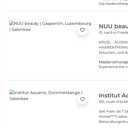
NUU beaut
21, rue Evy Fried
NÄGEL - AUGEN
HAARENTFERNUNG Gasperich ist für alle, die genau w
brauchen, und da
Maderothera
Institut 
120, route d'Ech
Seit mehr als 7 
Alvisse****) seine
Behandlungsritua