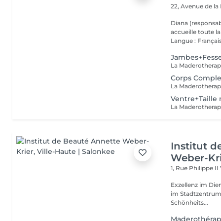
22, Avenue de l
Diana (responsab
accueille toute 
Langue : Français
Jambes+Fess
Corps Compl
Ventre+Taille
Institut 
Weber-Kr
1, Rue Philippe II
Exzellenz im Dienst der Schönheit!
im Stadtzentrum u
Schönheits...
Maderothérap