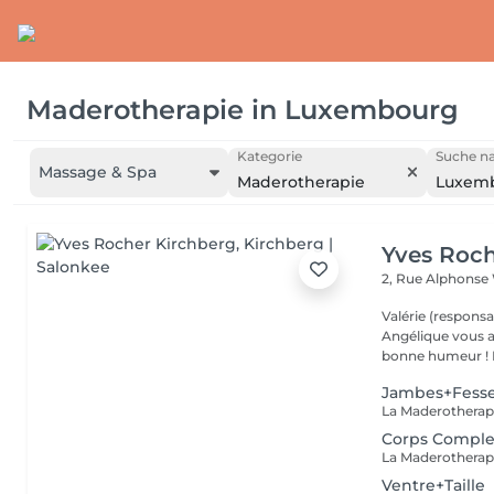
Maderotherapie
in
Luxembourg
Kategorie
Suche na
Massage & Spa
Maderotherapie
Luxem
Yves Roch
2, Rue Alphonse
Valérie (responsa
Angélique vous a
b
Jambes+Fess
Corps Comple
Ventre+Taille