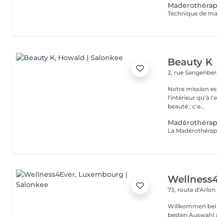
Maderothérap
Beauty K
2, rue Sangenbe
Notre mission est
l'intérieur qu'à l
beauté ; c'e...
Madérothérap
Wellness
73, route d'Arlo
Willkommen bei 
besten Auswahl 