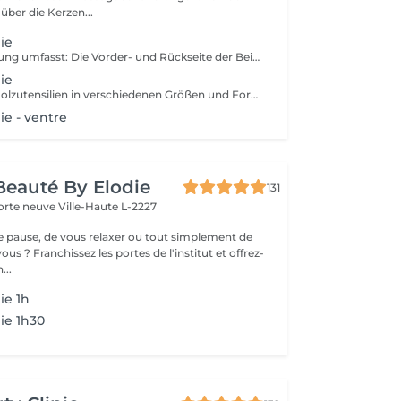
ber die Kerzen...
ie
Die Ganzbeinsitzung umfasst: Die Vorder- und Rückseite der Beine sowie das Gesäß. Hergestellt aus Holzutensilien in verschiedenen Größen und Formen, die speziell auf die Linien des Körpers abgestimmt sind. - Anti-Cellulite - Eine Alternative zur Operation - Beschleunigt den Stoffwechsel - Aktiviert das lymphatische System - Strafft und strafft die Haut - Zeichnet den Körper und die Volumen neu
ie
Hergestellt aus Holzutensilien in verschiedenen Größen und Formen, die speziell auf die Linien des Körpers abgestimmt sind. - Anti-Cellulite - Eine Alternative zur Operation - Beschleunigt den Stoffwechsel - Aktiviert das lymphatische System - Strafft und strafft die Haut - Zeichnet den Körper und die Volumen neu
e - ventre
 Beauté By Elodie
131
porte neuve
Ville-Haute L-2227
ne pause, de vous relaxer ou tout simplement de
ous ? Franchissez les portes de l'institut et offrez-
...
ie 1h
ie 1h30