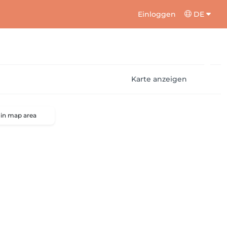
Einloggen
DE
Karte anzeigen
 in map area