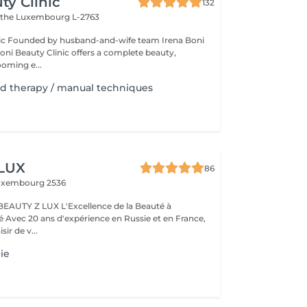
ty Clinic
132
ithe
Luxembourg L-2763
na Boni
Boni Beauty Clinic offers a complete beauty,
ooming e...
d therapy / manual techniques
 LUX
86
uxembourg 2536
BEAUTY Z LUX L'Excellence de la Beauté à
ance,
sir de v...
ie