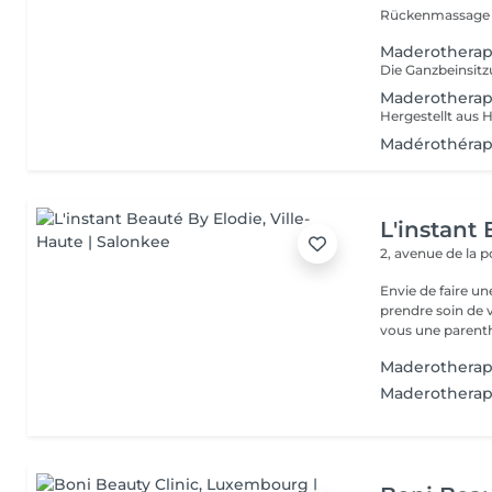
Rückenmassage ü
Maderotherap
Maderotherap
Madérothérapi
L'instant
2, avenue de la 
Envie de faire u
prendre soin de v
vous une parenth
Maderotherap
Maderotherap