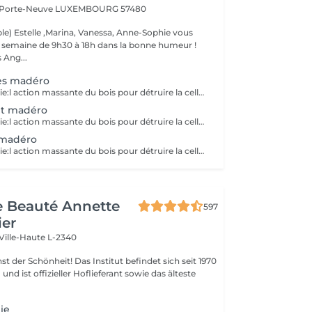
a Porte-Neuve
LUXEMBOURG 57480
le) Estelle ,Marina, Vanessa, Anne-Sophie vous
la semaine de 9h30 à 18h dans la bonne humeur !
 Ang...
es madéro
La Maderotherapie:l action massante du bois pour détruire la cellulite. *Active la circulation sanguine et lymphatique *Réduit les tensions musculaires. *Raffermie et tonifie la peau.
et madéro
La Maderotherapie:l action massante du bois pour détruire la cellulite. *Active la circulation sanguine et lymphatique *Réduit les tensions musculaires. *Raffermie et tonifie la peau.
 madéro
La Maderotherapie:l action massante du bois pour détruire la cellulite. *Active la circulation sanguine et lymphatique *Réduit les tensions musculaires. *Raffermie et tonifie la peau.
de Beauté Annette
597
ier
Ville-Haute L-2340
 Das Institut befindet sich seit 1970
nd ist offizieller Hoflieferant sowie das älteste
ie