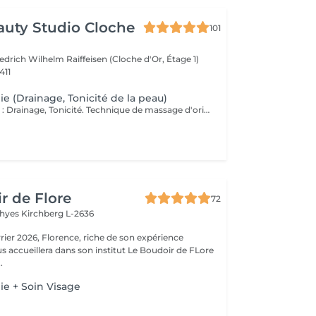
auty Studio Cloche
101
edrich Wilhelm Raiffeisen (Cloche d'Or, Étage 1)
411
e (Drainage, Tonicité de la peau)
Objectif principal : Drainage, Tonicité. Technique de massage d'origine colombienne qui utilise des instruments en bois spécialement conçus pour remodeler le corps (anti-cellulite), stimuler la circulation sanguine et lymphatique et favoriser le drainage. Grâce à des mouvements ciblés et rythmés, ce soin agit en profondeur sur les tissus afin de relancer le système lymphatique et aider le corps à éliminer les toxines, tout en procurant une sensation de bien-être. Véritable alliée des silhouettes en quête de tonicité, la madérothérapie contribue à lisser l'aspect de la peau, à raffermir les zones ciblées et à redessiner progressivement les contours du corps. Dès les premières séances, la peau paraît plus ferme, le corps plus léger et visiblement revitalisé. Fréquence recommandée : Pour des résultats visibles et durables, une cure de 6 à 10 séances est conseillée, à raison de 1 à 2 séances par semaine selon les besoins et les objectifs. En entretien, une séance toutes les 2 à 3 semaines.
r de Flore
72
Thyes
Kirchberg L-2636
riche de son expérience
s accueillera dans son institut Le Boudoir de FLore
.
e + Soin Visage