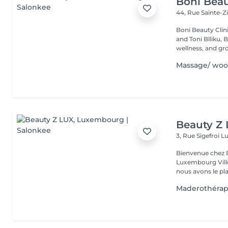
Boni Beau
44, Rue Sainte-Z
Boni Beauty Clinic Founded by husband-and-wife team Ire
and Toni Blliku, 
wellness, and gr
Massage/ woo
Beauty Z
3, Rue Sigefroi
L
Bienvenue chez 
Luxembourg Villé Avec 20 ans d'expérience en Russie et en Fr
nous avons le plai
Maderothérap