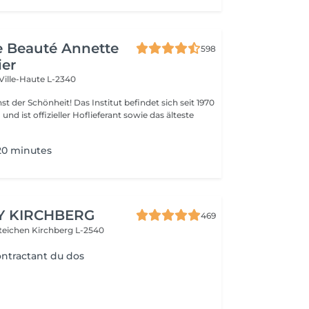
de Beauté Annette
598
ier
Ville-Haute L-2340
 Das Institut befindet sich seit 1970
nd ist offizieller Hoflieferant sowie das älteste
20 minutes
Y KIRCHBERG
469
steichen
Kirchberg L-2540
ntractant du dos