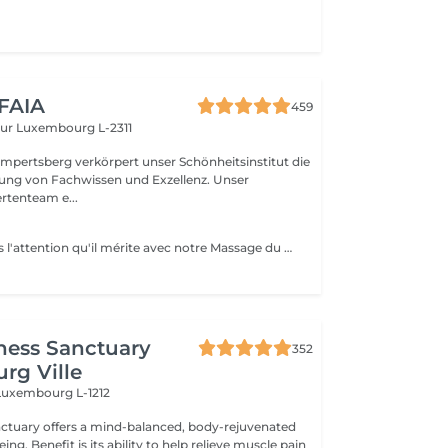
 FAIA
459
eur
Luxembourg L-2311
mpertsberg verkörpert unser Schönheitsinstitut die
ng von Fachwissen und Exzellenz. Unser
rtenteam e...
Offrez à votre dos l'attention qu'il mérite avec notre Massage du Dos. Une expérience qui cible spécifiquement les tensions accumulées dans la zone du dos, ce massage est un remède apaisant pour le stress et les douleurs musculaires. Nos thérapeutes experts utilisent des techniques spécialisées pour relâcher les nuds de tension, améliorer la circulation sanguine et rétablir le bien-être de votre dos. Laissez les soucis et les tensions s'envoler pendant que vous vous abandonnez à une oasis de relaxation. Redécouvrez la légèreté et le confort de votre dos, réservez votre séance dès aujourd'hui pour une détente totale.
ness Sanctuary
352
rg Ville
Luxembourg L-1212
nctuary offers a mind-balanced, body-rejuvenated
elieve muscle pain