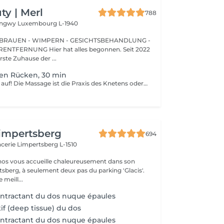
y | Merl
788
Longwy
Luxembourg L-1940
BRAUEN - WIMPERN - GESICHTSBEHANDLUNG -
 hat alles begonnen. Seit 2022
erste Zuhause der ...
den Rücken, 30 min
Leben Sie wieder auf! Die Massage ist die Praxis des Knetens oder Manipulierens der Muskeln und anderer Weichteile einer Person, um Stress zu reduzieren, Muskelschmerzen zu lindern, die Entspannung zu fördern und die Funktion des Immunsystems zu verbessern. Vorteile einer Rückenmassage für die Gesundheit: - reduziert Stress - entspannend - verbessert die Durchblutung - verbessert das Immunsystem des Körpers Wie wird die Rückenmassage für die Gesundheit durchgeführt? - Kopf und Nacken werden massiert - Schultern und Rücken werden massiert - Hände und Arme werden massiert Altersbeschränkungen: es gibt keine Altersbeschränkungen für dieses Verfahren. Empfehlungen nach dem Eingriff: nach dem Eingriff 2-3 Stunden keinen Sport und plötzliche Bewegungen machen. Frequenz: 1-2 Mal pro Woche, insgesamt 10 Mal. Wiederholen Sie den Eingriff alle 3-6 Monate.
impertsberg
694
encerie
Limpertsberg L-1510
nos vous accueille chaleureusement dans son
tsberg, à seulement deux pas du parking 'Glacis'.
 meill...
ntractant du dos nuque épaules
if (deep tissue) du dos
ntractant du dos nuque épaules