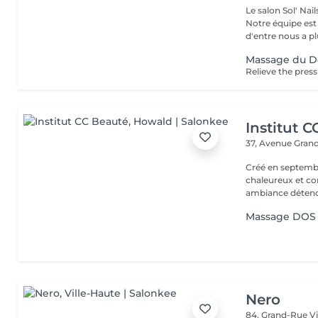
Le salon Sol' Na
Notre équipe es
d'entre nous a plu
Massage du D
Institut 
37, Avenue Gran
Créé en septembre
chaleureux et con
ambiance détendu
Massage DOS 
Nero
84, Grand-Rue
V