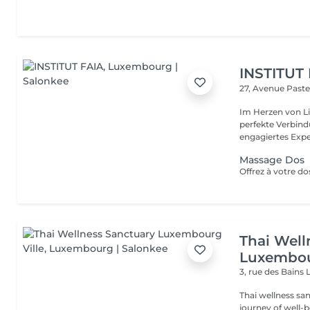
INSTITUT
27, Avenue Past
Im Herzen von Li
perfekte Verbindu
engagiertes Expe
Massage Dos
Thai Well
Luxembou
3, rue des Bains
Thai wellness sa
journey of well-being. Benefit is its ability to help r