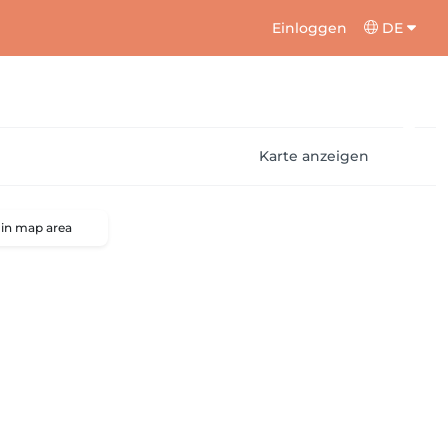
Einloggen
DE
Karte anzeigen
 in map area