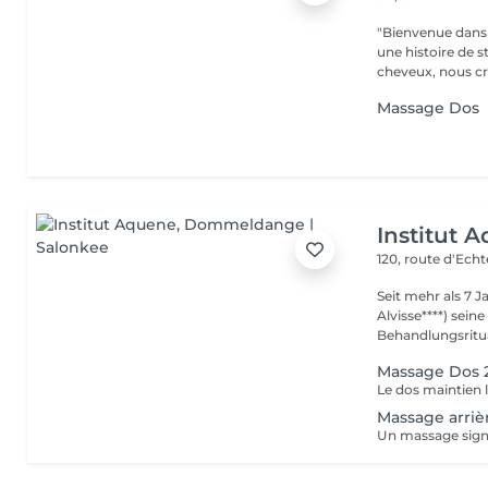
"Bienvenue dans 
une histoire de s
cheveux, nous cr
Massage Dos
Institut 
120, route d'Ech
Seit mehr als 7 
Alvisse****) seine
Behandlungsritua
Massage Dos 
Massage arriè