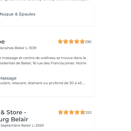
 Nuque & Epaules
pe
290
ciscaines
Belair L-1539
e massage et centre de wellness se trouve dans le
sidentiel de Belair; 16 rue des Franciscaines. Notre
 Massage
Un massage stimulant, relaxant, drainant ou profond de 30 à 45 minutes sur le visage, le dos ou les jambes, selon vos besoins personnels. Ce traitement commence par un rafraîchissement des pieds aux huiles essentielles et des mouvements d'accu-pression appliqués aux pieds. Pression légère à moyenne.
& Store -
253
rg Belair
x Septembre
Belair L-2550