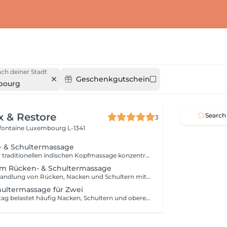
ch deiner Stadt
Geschenkgutschein
bourg
x & Restore
Search
3
efontaine
Luxembourg L-1341
- & Schultermassage
Inspiriert von der traditionellen indischen Kopfmassage konzentriert sich diese wohltuende Behandlung auf Kopf, Nacken, Schultern, oberen Rücken und Arme. Hochwertiges Arganöl wird sanft in Kopfhaut und Haare einmassiert, während gezielte Massagetechniken Verspannungen lösen, den Geist beruhigen und Haar sowie Kopfhaut neue Vitalität verleihen.
om Rücken- & Schultermassage
Eine gezielte Behandlung von Rücken, Nacken und Schultern mit einer Kombination aus Hand-, Daumen-, Unterarm- und Ellenbogentechniken. Ideal zur Linderung von Verspannungen, Muskelsteifheit und Beschwerden, die durch langes Sitzen, Bildschirmarbeit oder Alltagsstress entstehen. Die Behandlung hilft dabei, den Oberkörper zu lockern und die Beweglichkeit zu verbessern.
hultermassage für Zwei
Der moderne Alltag belastet häufig Nacken, Schultern und oberen Rücken. Diese gezielte Behandlung nutzt verschiedene Massagetechniken, um Verspannungen zu lösen, Muskelsteifheit zu reduzieren und das Wohlbefinden im Oberkörper zu fördern. Die ideale Wahl für zwei Personen, die gemeinsam entspannen und dem Alltagsstress entfliehen möchten.