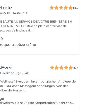
ybèle
186
ins
Ville-Haute 1313
 BEAUTÉ AU SERVICE DE VOTRE BIEN-ÊTRE EN
Situé en plein centre ville de
x pas de la place d...
0'
nuque-trapèze-crâne
4Ever
169
n
Luxembourg L-1140
Wellness4Ever, dem luxemburgischen Anbieter der
an luxuriösen Massagebehandlungen. Von der
ber die Kerzen...
ge
Der Rücken ist bei weitem die häufigste Körperregion für chronische Schmerzen. Unsere beliebte Rückenmassage lässt den Schmerz schmelzen und ermöglicht es Ihnen, sich zu entspannen und vom körperlichen Stress zu erholen.