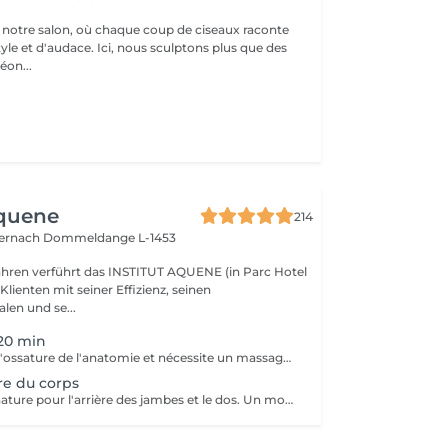
notre salon, où chaque coup de ciseaux raconte
tyle et d'audace. Ici, nous sculptons plus que des
éon...
Aquene
214
ternach
Dommeldange L-1453
Jahren verführt das INSTITUT AQUENE (in Parc Hotel
 Klienten mit seiner Effizienz, seinen
len und se...
20 min
Le dos maintien l'ossature de l'anatomie et nécessite un massage régulier pour retrouver sa vigueur. Notre massage est doux mais suffisamment profond pour qu'il se relâche et que vous soyez totalement détendu.
re du corps
Un massage signature pour l'arrière des jambes et le dos. Un moment de lâcher prise assuré.