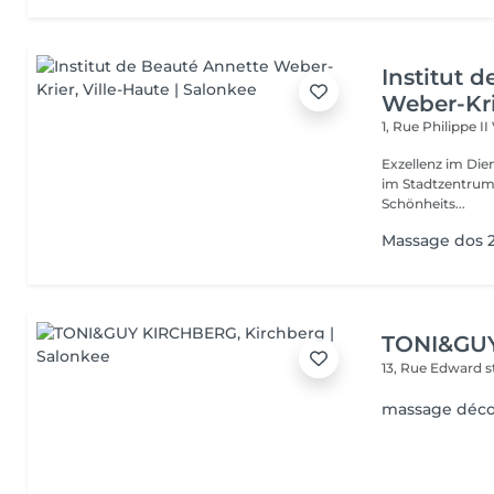
Institut 
Weber-Kr
1, Rue Philippe II
Exzellenz im Dienst der Schönheit!
im Stadtzentrum u
Schönheits...
Massage dos 
TONI&GU
13, Rue Edward 
massage déco