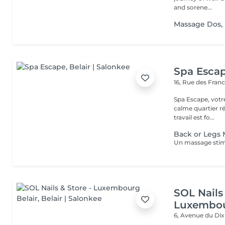
and sorene...
Massage Dos,
Spa Esca
16, Rue des Fran
Spa Escape, votr
calme quartier ré
travail est fo...
Back or Legs
SOL Nails 
Luxembou
6, Avenue du Di