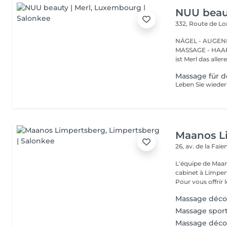
NUU beaut
332, Route de 
NÄGEL - AUGEN
MASSAGE - HAARENTFERNUNG Hier
ist Merl das aller
Massage für 
Maanos L
26, av. de la Faï
L'équipe de Maa
cabinet à Limper
Pour vous offrir le
Massage déco
Massage sport
Massage déco