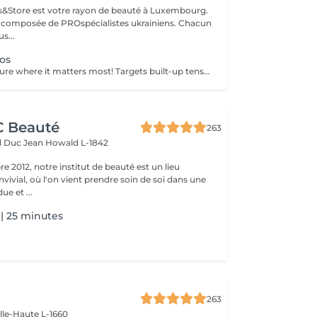
ils&Store est votre rayon de beauté à Luxembourg.
t composée de PROspécialistes ukrainiens. Chacun
s...
os
Relieve the pressure where it matters most! Targets built-up tension in the upper, mid, and lower back. Ideal for those with sedentary jobs, postural strain, or back pain. Deep and focused strokes relieve stiffness, improve mobility, and restore comfort.
CC Beauté
263
d Duc Jean
Howald L-1842
 2012, notre institut de beauté est un lieu
vivial, où l'on vient prendre soin de soi dans une
e et ...
| 25 minutes
263
ille-Haute L-1660