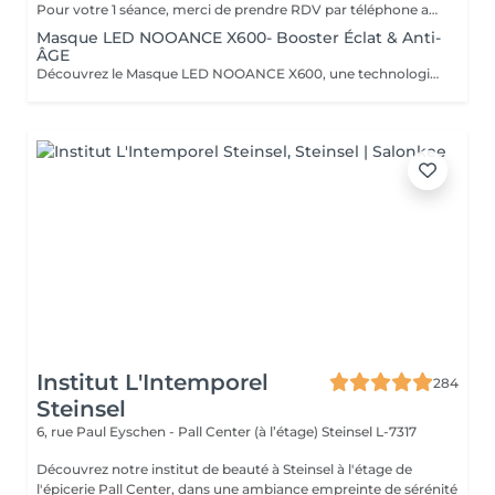
Pour votre 1 séance, merci de prendre RDV par téléphone afin que nous puissions définir ensemble le programme le plus adapté à vos attentes : +352 661 271 063 Infrathérapie Vital Dome une chaleur douce et profonde Souvent comparée au sauna, l'infrathérapie est différente : elle utilise les infrarouges longs (sans lumière, chaleur progressive). Résultat : une élimination jusqu'à 20 fois plus de toxines et metaux lourds qu'un sauna classique, tout en apportant confort et détente. Bienfaits : * Détox : élimine toxines et métaux lourds, relance le drainage, oxygène les tissus. * Beauté : raffermit, régénère la peau, atténue rides et cellulite. * Relaxation : réduit stress, tensions nerveuses et améliore le sommeil. * Sport : récupération, oxygénation musculaire, réduit courbatures et raideurs. * Santé : stimule l'immunité, apaise douleurs articulaires et rhumatismes. * Saisons : en hiver, réchauffe durablement et prévient les maux ; en été, soulage jambes lourdes et rétention d'eau. Avec ses 38 programmes personnalisés, l'infrathérapie s'adapte à vos besoins Cure conseillée : 1 à 2 séances par semaine pendant 5 semaines, puis 1 toutes les 1 à 2 semaines. Tarifs : séance 45 min 49€ | séance 60 min 59€ | forfaits disponibles : Séances de 45 min 5 séances : 200€ 10 séances : 350€ 20 séances : 600€ Séances de 60 min. 1 séance de 1h : 59€ 5 séances : 240€ 10 séances : 475€ 20 séances : 850€ Pour plus d'informations, consultez notre site : https://www.oxyzen.lu/massages/infratherapie.html
Masque LED NOOANCE X600- Booster Éclat & Anti-
ÂGE
Découvrez le Masque LED NOOANCE X600, une technologie de luminothérapie conçue pour améliorer l'éclat de la peau, stimuler le collagène et aider à réduire les signes de fatigue et de l'âge en seulement 10 minutes. Séance découverte : 15€ au lieu de 20€ Si vous testez le masque puis décidez de l'acheter chez OXYZEN MAMER : 10% de remise sur le masque NOOANCE X600 : 629,10€ au lieu de 699€ Séance découverte remboursée : -20€ 2 séances d'Infrathérapie offertes d'une valeur de 98€ Soit un avantage total de 187,90€ offert chez OXYZEN MAMER. L'association du Masque NOOANCE X600 et de l'Infrathérapie permet d'optimiser les résultats grâce à une meilleure stimulation et récupération cellulaire.
Institut L'Intemporel
284
Steinsel
6, rue Paul Eyschen - Pall Center (à l’étage)
Steinsel L-7317
Découvrez notre institut de beauté à Steinsel à l'étage de
l'épicerie Pall Center, dans une ambiance empreinte de sérénité