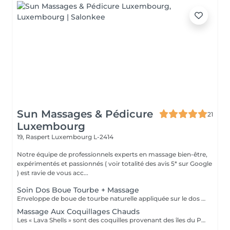
Sun Massages & Pédicure
21
Luxembourg
19, Raspert
Luxembourg L-2414
Notre équipe de professionnels experts en massage bien-être,
expérimentés et passionnés ( voir totalité des avis 5* sur Google
) est ravie de vous acc...
Soin Dos Boue Tourbe + Massage
Enveloppe de boue de tourbe naturelle appliquée sur le dos et chauffée par une compresse (sans besoin de rinçage). Soin complété par un massage (sur face arrière corps pour séance de 60 min ou sur faces avant + arrière corps pour séance de 90 min). La boue de tourbe chaude a des vertus anti-inflammatoire, régénératrice, reminéralisante, détoxifiante, drainante et alcalinisante. Elle peut ainsi être utilisée pour soulager votre dos en cas de courbatures, de fibromyalgie, de pathologies inflammatoires, de séquelles opératoires ou d'accidents, de douleurs musculaires, d'arthrose, de rhumatisme, ...
Massage Aux Coquillages Chauds
Les « Lava Shells » sont des coquilles provenant des îles du Pacifique, sablées et polies, douces pour un massage relaxant à l'huile du corps. Ces coquillages mettent en uvre un principe autochauffant par la combinaison de minéraux et d'eau de mer, mélange naturel et biodégradable, qui vous plonge dans un merveilleux cocon de chaleur. Un massage aux coquillages chauffants avec de l'huile pour glisser sur les zones réflexes, sur des méridiens énergétiques et sur les muscles superficiels et profonds. Ce massage permet de libérer les tensions musculaires accumulées, apaiser le système nerveux et favoriser une meilleure circulation sanguine et lymphatique.