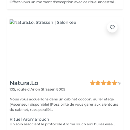
Offrez-vous un moment d'exception avec ce rituel ancestral japonais. Le Kobido stimule la circulation, tonifie les muscles du visage et apporte un éclat naturel immédiat. Grâce à des manuvres précises et profondes, il détend les tensions, lisse les traits et procure une sensation de légèreté et de bien-être. Un soin complet qui illumine le visage tout en apaisant l'esprit.
Natura.Lo
19
105, route d’Arlon
Strassen 8009
Nous vous accueillons dans un cabinet cocoon, au 1er étage.
(Ascenseur disponible) (Possibilité de vous garer aux alentours
du cabinet, rues parallèl...
Rituel AromaTouch
Un soin associant le protocole AromaTouch aux huiles essentielles, un accompagnement personnalisé et un profond moment de détente pour favoriser l'équilibre et l'harmonie émotionnelle