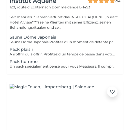
Institut Aquene
214
120, route d'Echternach
Dommeldange L-1453
Seit mehr als 7 Jahren verführt das INSTITUT AQUENE (in Parc
Hotel Alvisse****) seine Klienten mit seiner Effizienz, seinen
Behandlungsritualen und se...
Sauna Dôme Japonais
Sauna Dôme Japonais Profitez d'un moment de détente profonde grâce au Sauna Dôme Japonais, une technologie de chaleur douce qui enveloppe le corps tout en laissant la tête à l'air libre. Ce soin favorise : la relaxation musculaire l'élimination des toxines l'activation de la circulation sanguine une sensation de bien-être immédiate Idéal pour relâcher les tensions, purifier l'organisme et offrir au corps un véritable moment de lâcher-prise.
Pack plaisir
A s'offrir ou à offrir. Profitez d'un temps de pause dans votre quotidien. Ce pack comprend: - Un soin visage hyaluronique pour l'éclat, l'hydratation et anti-rides. Convient à tout type de peau. - Un masque de massage pour les yeux (Eye Bar) - Un gommage corps - Un enveloppement corps pour renourrir la peau - Un bain de paraffine pour les mains - Une pédicure Prix 275€ au lieu de 325€
Pack homme
Un pack spécialement pensé pour vous Messieurs. Il comprend: - Un soin visage océan pour l'antifatigue, rafraîchir la peau et l'anti-rides. Convient à tout type de peau. - Microdermabrasion pour une peau plus douce - Un soin des yeux - Un masque de massage (Eye Bar) - Un massage crânien - Une pédicure Prix 256€ au lieu de 283€