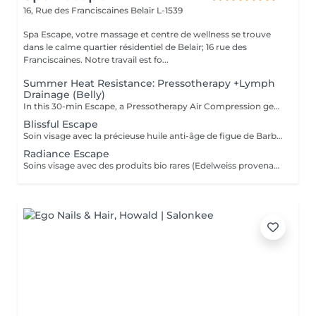
16, Rue des Franciscaines
Belair L-1539
Spa Escape, votre massage et centre de wellness se trouve
dans le calme quartier résidentiel de Belair; 16 rue des
Franciscaines. Notre travail est fo...
Summer Heat Resistance: Pressotherapy +Lymph
Drainage (Belly)
In this 30-min Escape, a Pressotherapy Air Compression gently tightens & relaxes the legs to boosts lymphatic drainage and reduces water retention. We add a Lymphatic Drainage Belly Massage to soothe tension and/or toxins caught in the tummy area. Your legs, and feet feel lighter, your body feels less bloated. This offer is available on Tuesday to Thursday from 10 to 3pm.
Blissful Escape
Soin visage avec la précieuse huile anti-âge de figue de Barbarie suivi d'un massage crânien + visage, cou, épaules puis un massage oriental des pieds et des jambes. Ce soin commence par un rafraîchissement stimulant des pieds pour favoriser la circulation sanguine et la relaxation.
Radiance Escape
Soins visage avec des produits bio rares (Edelweiss provenant des montagnes et Punarvana plante ayurvédique) + 60 minutes de massage aromatique. Ce soin commence par un rafraîchissement stimulant des pieds pour favoriser la circulation sanguine et la relaxation.