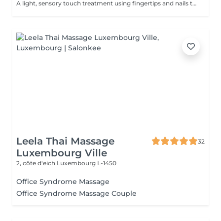
A light, sensory touch treatment using fingertips and nails to promote deep relaxation, stress relief and overall well-being. This soothing touch complements conventional massage by gently stimulating the nervous system and enhancing calmness. 1 zone you can chose: Head Back Arms 3 zones is Head Back Arms.
Leela Thai Massage
32
Luxembourg Ville
2, côte d'eich
Luxembourg L-1450
Office Syndrome Massage
Office Syndrome Massage Couple