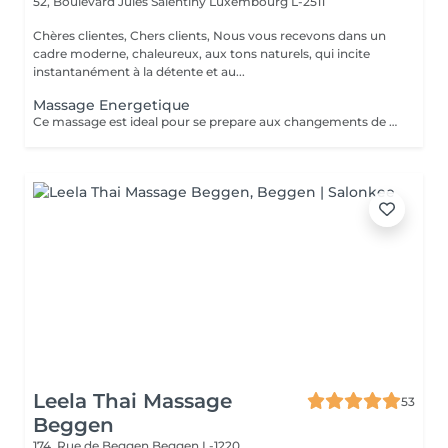
52, Boulevard Jules Salentiny
Luxembourg L-2511
Chères clientes, Chers clients, Nous vous recevons dans un
cadre moderne, chaleureux, aux tons naturels, qui incite
instantanément à la détente et au...
Massage Energetique
Ce massage est ideal pour se prepare aux changements de saison ,anti fatigue ,anti stress il vous permet de deposer vos bagages afin et de renouveler vos ernergies pour mieux aborder la saison nouvelle
Leela Thai Massage
53
Beggen
174, Rue de Beggen
Beggen L-1220