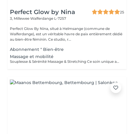
Perfect Glow by Nina
25
3, Millewee
Walferdange L-7257
Perfect Glow By Nina, situé à Helmsange (commune de
Walferdange), est un véritable havre de paix entièrement dédié
au bien-être féminin. Ce studio, r...
Abonnement " Bien-être
Massage et mobilité
Souplesse & Sérénité Massage & Stretching Ce soin unique allie la détente profonde du massage bien-être à la puissance du stretching passif, pour un relâchement complet du corps et de l'esprit. Pendant la séance, j'alterne entre des mouvements de massage relaxant pour détendre les tensions musculaires, et des étirements doux et guidés pour redonner de la mobilité à vos articulations et améliorer votre posture. Bienfaits : Soulage les tensions et raideurs musculaires Améliore la souplesse et la circulation Favorise une meilleure respiration et posture Relâche le mental et réduit le stress corporel Ce soin est idéal pour les personnes actives, en période de stress, ou simplement à la recherche d'un moment de bien-être profond et équilibrant.