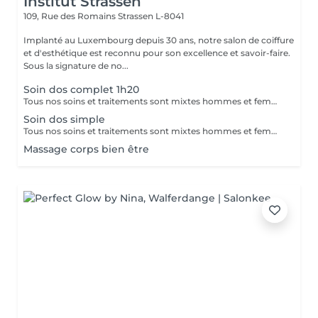
Institut Strassen
109, Rue des Romains
Strassen L-8041
Implanté au Luxembourg depuis 30 ans, notre salon de coiffure
et d'esthétique est reconnu pour son excellence et savoir-faire.
Sous la signature de no...
Soin dos complet 1h20
Tous nos soins et traitements sont mixtes hommes et femmes. Les traitements en cure sont valables six mois. Sur conseil de votre esthéticienne, des combinaisons de soins et de traitements sont possibles, afin d'obtenir un résultat optimal. Attention certain traitements nécessitent des explications préalables ainsi qu'une commande spécifique des coffrets et de soins personnalisés.
Soin dos simple
Tous nos soins et traitements sont mixtes hommes et femmes. Les traitements en cure sont valables six mois. Sur conseil de votre esthéticienne, des combinaisons de soins et de traitements sont possibles, afin d'obtenir un résultat optimal. Attention certain traitements nécessitent des explications préalables ainsi qu'une commande spécifique des coffrets et de soins personnalisés.
Massage corps bien être