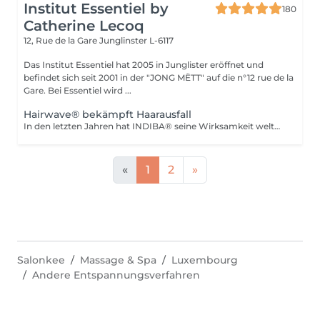
Institut Essentiel by
180
Catherine Lecoq
12, Rue de la Gare
Junglinster L-6117
Das Institut Essentiel hat 2005 in Junglister eröffnet und
befindet sich seit 2001 in der "JONG MËTT" auf die n°12 rue de la
Gare. Bei Essentiel wird ...
Hairwave® bekämpft Haarausfall
In den letzten Jahren hat INDIBA® seine Wirksamkeit weltweit bewiesem in der Bekämpfung von Haarausfall. Die Technologie stärkt die Haarwurzeln und stimuliert den Wachstum von Haaren. Durch die Tiefwirkung erfolgt ein erhöhte Durchblutung und Zufuhr an Sauerstoff das dazu führt dass Haare wieder wachsen. Die Ergebnissen sind sichtbar nach zirka 4 Behandlungen. 10-12 Behandliungen sind notwendig um dauerhafte Resultate zu bekommen. Überzeugen sie sich selbst Instagram/Facebook Indiba Deep Beauty France
«
1
2
»
Salonkee
Massage & Spa
Luxembourg
Andere Entspannungsverfahren