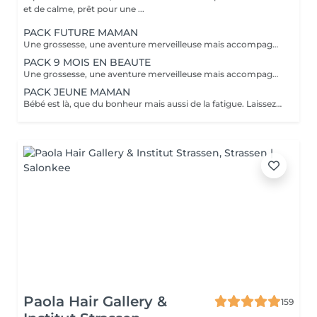
et de calme, prêt pour une ...
PACK FUTURE MAMAN
Une grossesse, une aventure merveilleuse mais accompagnée bien souvent de fatigue, jambes lourdes, teint brouillé, morale up and down, alors pour vous soulager, nous avons créé nos packs. A commencer au second trimestre 6 massages prénatals ( à raison d'un /mois) 1 soin visage Bulle de douceur/ purifiant ou hydratant intense selon votre type de peau. ( avant l'arrivée de bébé et la maternité) 2 beautés des pieds, car à moins d'être une acrobate en fin de parcours nos pieds sont loin ;-) 1 crème spécial vergeture Clarins et 1 protection UV 50 pour éviter les tâches pigmentaires. Prix spécial de 920€ à la place de 1135€. A offrir ou à s'offrir.
PACK 9 MOIS EN BEAUTE
Une grossesse, une aventure merveilleuse mais accompagnée bien souvent de fatigue, jambes lourdes, teint brouillé, morale up and down, alors pour vous soulager, nous avons créé nos packs. A commencer au second trimestre 12 massages prénatal ( à raison de 2 /mois) 4 soins visage Bulle de douceur/ purifiant ou hydratant intense selon votre type de peau. ( à étaler selon vos envies ou toutes 6 semaines ) 3 beautés des pieds, car à moins d'être une acrobate en fin de parcours nos pieds sont loin ;-) 1 crème spécial vergetures Clarins, 1 huile tonic Clarins et 1 protection UV 50 Clarins pour éviter les tâches pigmentaires. Prix spécial de 1899€ à la place de 2415€. A offrir ou à s'offrir.
PACK JEUNE MAMAN
Bébé est là, que du bonheur mais aussi de la fatigue. Laissez papa s'occuper de la prunelle de vos yeux et venez passer du temps chez nous pour simplement vous détendre. - Soin visage hydratant (ou autre soin complet au choix dans nos classiques) - Massage détente aromatique - Manucure et beauté des pieds Reconnexion totale avec vous même grâce à ce moment privilégié.
Paola Hair Gallery &
159