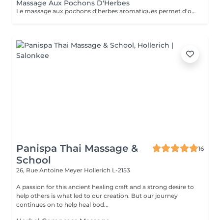
Massage Aux Pochons D'Herbes
Le massage aux pochons d'herbes aromatiques permet d'obtenir un rééquilibrage énergétique efficace et durable. Les pochons sont chauffés et imbibés d'huile végétale biologique pour glisser sur la peau et diffuser les vertus de leurs herbes précieusement sélectionnées. Grâce aux actions purifiantes, exfoliantes, drainantes et rajeunissantes ou énergisantes du mélange, selon le besoin, ce soin véritable agit en profondeur. Il aidera aussi à lutter contre les contractures et le stress et à réactiver la circulation du corps entier.
Panispa Thai Massage &
16
School
26, Rue Antoine Meyer
Hollerich L-2153
A passion for this ancient healing craft and a strong desire to
help others is what led to our creation. But our journey
continues on to help heal bod...