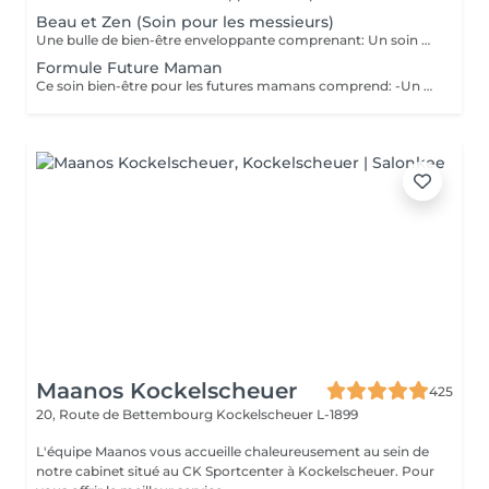
Beau et Zen (Soin pour les messieurs)
Une bulle de bien-être enveloppante comprenant: Un soin visage éclat d'une durée de 50 minutes adapté à votre type de peau (Nettoyage, gommage, extraction des comédons, massage visage, masque et crème de soin) Un massage relaxant du dos d'une durée de 20 minutes. Une manucure ( Limage, la pousse et coupe des cuticules, gommage et massage avec crème de soin)
Formule Future Maman
Ce soin bien-être pour les futures mamans comprend: -Un soin Visage Hydratant 60 minutes. -Une beauté des pieds -Un massage pré-natal 50 minutes -Un soin drainant des jambes 20 minutes Un petite bulle de bien-être à s'offrir ou se faire offrir. Possibilité de faire les soins le même jour, ou sur plusieurs jours.
Maanos Kockelscheuer
425
20, Route de Bettembourg
Kockelscheuer L-1899
L'équipe Maanos vous accueille chaleureusement au sein de
notre cabinet situé au CK Sportcenter à Kockelscheuer. Pour