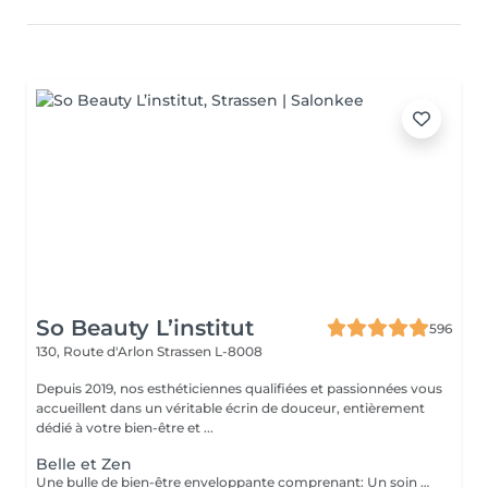
So Beauty L’institut
596
130, Route d'Arlon
Strassen L-8008
Depuis 2019, nos esthéticiennes qualifiées et passionnées vous
accueillent dans un véritable écrin de douceur, entièrement
dédié à votre bien-être et ...
Belle et Zen
Une bulle de bien-être enveloppante comprenant: Un soin du visage nettoyant et hydratant d'une durée de 60 minutes. (Démaquillage, gommage, extraction des comédons, massage visage, masque et crème de soin) Une manucure ( Limage, la pousse et coupe des cuticules, gommage et massage avec crème de soin. Base transparente comprise si souhaitée) Un massage relaxant des pieds ou des mains d'une durée de 20 minutes