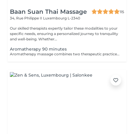
Baan Suan Thai Massage
115
34, Rue Philippe II
Luxembourg L-2340
Our skilled therapists expertly tailor these modalities to your
specific needs, ensuring a personalized journey to tranquility
and well-being. Whether...
Aromatherapy 90 minutes
Aromatherapy massage combines two therapeutic practices to create wonderful results. Aromatherapy is an ancient approach that provides a number of health and emotional benefits. Essential oils such as lavender, orange blossom, and peppermint offer unique effects to the senses. Massage uses pressure and touch to offer healing and stress relief by stimulating the lymphatic, circulatory, nervous, and musculoskeletal systems.