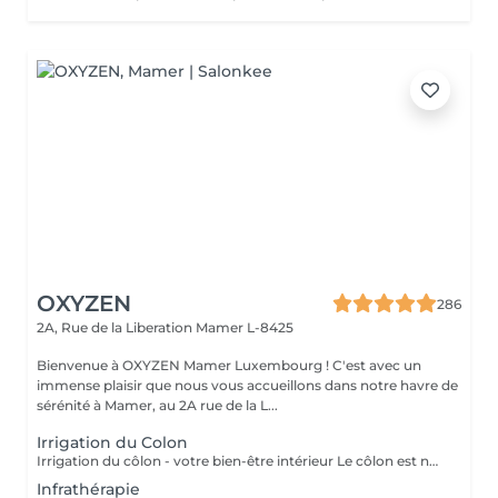
OXYZEN
286
2A, Rue de la Liberation
Mamer L-8425
Bienvenue à OXYZEN Mamer Luxembourg ! C'est avec un
immense plaisir que nous vous accueillons dans notre havre de
sérénité à Mamer, au 2A rue de la L...
Irrigation du Colon
Irrigation du côlon - votre bien-être intérieur Le côlon est notre deuxième cerveau : pour une véritable harmonie, il est essentiel de prendre soin à la fois de son mental et de sa digestion. Une séance se déroule en deux temps : - Un échange personnalisé sur votre hygiène de vie, afin de vous donner des conseils alimentaires adaptés.( + ou - 30 minutes) - La séance d'irrigation ( + ou - 45 minutes), réalisée en douceur avec un appareil spécialisé, pour purifier et régénérer votre système digestif. Bienfaits : * Soulage ballonnements et lourdeurs * Améliore le transit * Élimine gaz et fermentations * Favorise une flore intestinale équilibrée * Apporte légèreté, vitalité et détente L'extérieur reflète l'intérieur : une peau lumineuse et un bien-être visible commencent par un côlon équilibré. Pour plus d'informations, consultez notre site : https://www.oxyzen.lu/massages/irrigation-du-colon.html
Infrathérapie