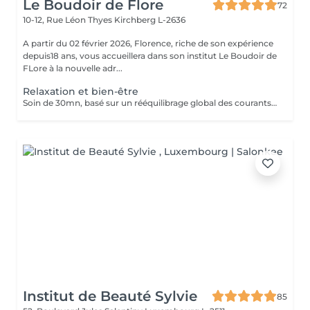
Le Boudoir de Flore
72
10-12, Rue Léon Thyes
Kirchberg L-2636
A partir du 02 février 2026, Florence, riche de son expérience
depuis18 ans, vous accueillera dans son institut Le Boudoir de
FLore à la nouvelle adr...
Relaxation et bien-être
Soin de 30mn, basé sur un rééquilibrage global des courants d'énergies dans le corps. La technique des polarités apporte une grande détente, soulage les douleurs et élimine tous les blocages énergétiques situés entre les articulations. Associé à 30mn de magnétisme crânien. Pour ce soin, vous pouvez rester habillé.
Institut de Beauté Sylvie
85