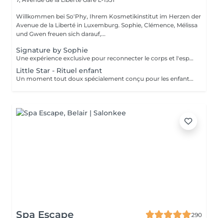
Willkommen bei So'Phy, Ihrem Kosmetikinstitut im Herzen der
Avenue de la Liberté in Luxemburg. Sophie, Clémence, Mélissa
und Gwen freuen sich darauf,...
Signature by Sophie
Une expérience exclusive pour reconnecter le corps et l'esprit. Ce soin signature débute par un bain de pieds chaud et délassant, invitant le corps à ralentir et à relâcher les premières tensions. Il se poursuit par un massage du dos profondément relaxant, conçu pour libérer les tensions musculaires, apaiser le système nerveux et installer un véritable lâcher-prise. L'expérience continue avec un soin du visage entièrement personnalisé, adapté aux besoins spécifiques de votre peau, afin de la nettoyer, l'hydrater et lui redonner confort et éclat. Au coeur de ce rituel se trouve le massage signature de Sophie, le KobiLift® : une gestuelle précise et enveloppante qui stimule, draine et raffermit la peau tout en illuminant le teint. Au-delà des résultats visibles, ce soin procure une profonde sensation d'équilibre, de légèreté et de renouveau. Un moment suspendu, où le temps ralentit, l'esprit s'apaise et le corps se sent pleinement pris en charge. Idéal pour celles et ceux qui recherchent une relaxation profonde, une peau lumineuse et une véritable parenthèse de reconnexion.
Little Star - Rituel enfant
Un moment tout doux spécialement conçu pour les enfants, afin de leur faire découvrir le plaisir de prendre soin d'eux dans un cadre rassurant et bienveillant. Vous choisissez la durée du soin (60 ou 90 minutes), et nous créons un rituel adapté à leur âge, à leurs envies et à leur sensibilité. L'expérience peut inclure différents soins tels qu'un mini soin du visage, un massage relaxant, une mini manucure ou pédicure, avec possibilité de pose de vernis. Chaque séance est pensée comme un moment ludique et apaisant, pour initier les plus jeunes au bien-être tout en douceur. Un instant de détente idéal pour leur offrir une première expérience en institut, dans le respect de leur rythme et de leurs besoins.
Spa Escape
290