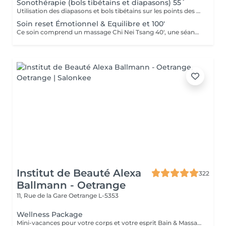
Sonothérapie (bols tibétains et diapasons) 55´
Utilisation des diapasons et bols tibétains sur les points des méridiens de la médecine chinoise.
Soin reset Émotionnel & Equilibre et 100'
Ce soin comprend un massage Chi Nei Tsang 40', une séance de réflexologie plantaire de 30', suivi d'une Sonothérapie 30'.
Institut de Beauté Alexa
322
Ballmann - Oetrange
11, Rue de la Gare
Oetrange L-5353
Wellness Package
Mini-vacances pour votre corps et votre esprit Bain & Massage des pieds - Gommage du corps & massage Hot Stone - Soins du visage coup d'éclat