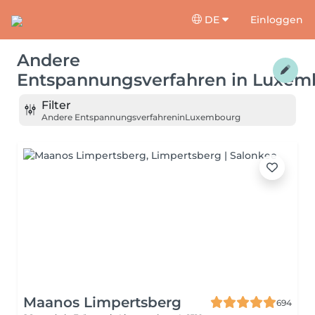
DE
Einloggen
Andere
Entspannungsverfahren
in
Luxem
Filter
Andere Entspannungsverfahren
in
Luxembourg
Maanos Limpertsberg
694