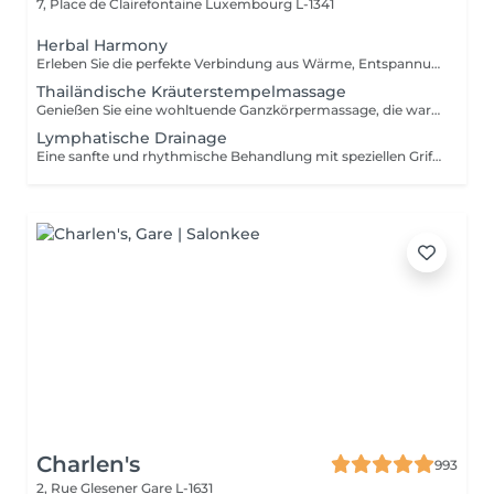
7, Place de Clairefontaine
Luxembourg L-1341
Herbal Harmony
Erleben Sie die perfekte Verbindung aus Wärme, Entspannung und traditioneller Thai-Wellness. Diese luxuriöse Behandlung beginnt mit einer thailändischen Kräuterstempelmassage, bei der gedämpfte Kräuterkompressen Muskelverspannungen lösen und tiefe Entspannung fördern. Anschließend rundet eine revitalisierende thailändische Fußreflexzonenmassage das Verwöhnprogramm ab. Enthalten sind: Thailändische Kräuterstempelmassage 90 Min. Thailändische Fußreflexzonenmassage 30 Min. Gesamtdauer: 120 Minuten Eine wohltuende Wellness-Reise, die Körper und Geist in Einklang bringt und für nachhaltige Entspannung sorgt.
Thailändische Kräuterstempelmassage
Genießen Sie eine wohltuende Ganzkörpermassage, die warme Kräuterstempel mit traditionellen Techniken der Thai-Massage kombiniert. Die gedämpften Kräuterkompressen helfen, Muskelverspannungen zu lösen, die Durchblutung zu fördern und ein tiefes Gefühl von Entspannung und Wohlbefinden zu schaffen. Als besondere Aufmerksamkeit erhalten Sie nach der Behandlung zwei Kräuterstempel für zu Hause.
Lymphatische Drainage
Eine sanfte und rhythmische Behandlung mit speziellen Grifftechniken zur Unterstützung des natürlichen Lymphflusses. Die Anwendung kann helfen, Schweregefühle zu reduzieren, den Flüssigkeitstransport im Gewebe zu fördern und ein angenehmes Gefühl von Leichtigkeit zu vermitteln.
Charlen's
993
2, Rue Glesener
Gare L-1631