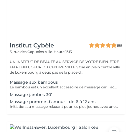
Institut Cybèle
185
3, rue des Capucins
Ville-Haute 1313
UN INSTITUT DE BEAUTÉ AU SERVICE DE VOTRE BIEN-ÊTRE
EN PLEIN COEUR DU CENTRE VILLE Situé en plein centre ville
de Luxembourg à deux pas de la place d...
Massage aux bambous
Le bambou est un excellent accessoire de massage car il accentue le pouvoir des mouvements effectués par la masseuse. En Asie, c'est une plante exceptionnelle qui incarne l'apaisement, la tranquillité et la simplicité. Ce massage a la particularité de réduire l'aspect peau d'orange, c'est un merveilleux soin drainant et tonifiant. Il est également redynamisant et lutte contre la fatigue et le stress.
Massage jambes 30'
Massage pomme d'amour - de 6 à 12 ans
Initiation au massage relaxant pour les plus jeunes avec une gelée fondante aux notes gourmandes de pomme verte.