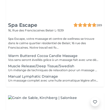
Spa Escape
289
16, Rue des Franciscaines
Belair L-1539
Spa Escape, votre massage et centre de wellness se trouve
dans le calme quartier résidentiel de Belair; 16 rue des
Franciscaines. Notre travail est fo...
Warm Buttered Cocoa Candle Massage
Vos sens seront éveillés grâce à un massage fait avec une délicate barre fondante parfumée. Une douce et profonde relaxation s'installera et glissera sur votre corps en diffusant sa chaleur et sa douceur. Ce soin commence par un rafraîchissement stimulant des pieds pour favoriser la circulation sanguine et la relaxation. Pression légère à médium
Muscle Release/Deep Tissue/Swedish
Un mélange de techniques de relaxation pour un massage en profondeur adapté à la fatigue de vos muscles et à vos besoins afin d'éliminer le stress de notre quotidien. Ce soin commence par un rafraîchissement stimulant des pieds pour favoriser la circulation sanguine et la relaxation.
Manual Lymphatic Drainage
Un massage complet avec une huile aromatique légère afin d'éliminer les toxines de votre système lymphatique. Ce massage par pression très légère est cependant très efficace. Il élimine les toxines, réduit la rétention d'eau, C'est une merveilleuse detox pour votre corps