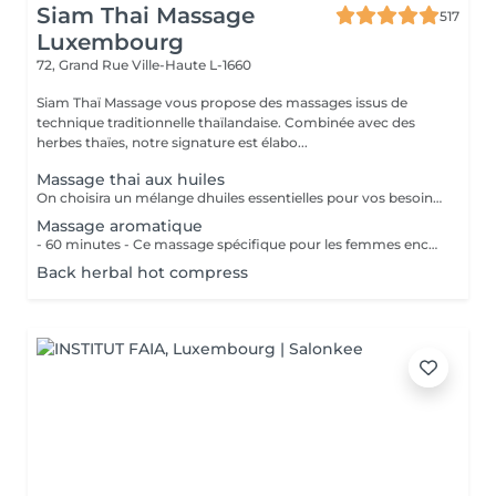
Siam Thai Massage
517
Luxembourg
72, Grand Rue
Ville-Haute L-1660
Siam Thaï Massage vous propose des massages issus de
technique traditionnelle thaïlandaise. Combinée avec des
herbes thaïes, notre signature est élabo...
Massage thai aux huiles
On choisira un mélange dhuiles essentielles pour vos besoins physiques. Un massage thérapeutique à laide dune technique spéciale pour vider les poches de liquide lymphatique et de rétention deau. Ce traitement est conçu pour aider à stimuler la circulation et daccroître la capacité du corps à éliminer les toxines et à absorber les éléments nutritifs. Vos huiles essentielles préférées peuvent être sélectionnées à votre arrivée.
Massage aromatique
- 60 minutes - Ce massage spécifique pour les femmes enceintes permet de soulager le dos, les jambes et toutes autres parties du corps les plus mises à rude épreuve durant la grossesse. Attention ! Ce massage est toutefois déconseillé les 3 premiers mois et le dernier mois de grossesse.
Back herbal hot compress