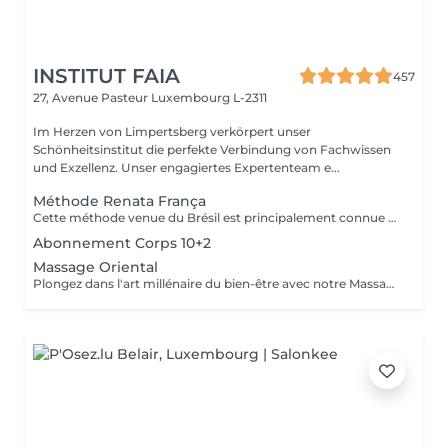
INSTITUT FAIA
457
27, Avenue Pasteur
Luxembourg L-2311
Im Herzen von Limpertsberg verkörpert unser
Schönheitsinstitut die perfekte Verbindung von Fachwissen
und Exzellenz. Unser engagiertes Expertenteam e...
Méthode Renata França
Cette méthode venue du Brésil est principalement connue pour son massage lymphatique manuel drainant mais ce compose en réalité de 3 techniques différentes ! En effet la méthode Renata Franca, est une méthode revisité du drainage lymphatique traditionnel. La méthode devient une version plus tonique et plus ciblée du drainage lymphatique connu et pratiqué jusqu'à ce jour. Grâce à ces gestes toniques et fermes, ces pompages réguliers et un rythme plus rapide, il semblerait que la méthode Renata Franca permette d'obtenir des résultats plus rapides et visuellement impressionnants.
Abonnement Corps 10+2
Massage Oriental
Plongez dans l'art millénaire du bien-être avec notre Massage Oriental. Cette expérience vous transporte vers des contrées lointaines, alliant des techniques de massage traditionnelles à des parfums envoûtants. Laissez-vous envelopper par des mouvements doux et apaisants qui éveillent vos sens tout en relâchant les tensions. Découvrez l'harmonie du corps et de l'esprit dans une atmosphère exotique. Réservez votre voyage vers la sérénité aujourd'hui.