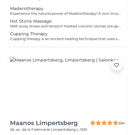
Zuhause der ...
Maderotherapy
Experience the natural power of Maderotherapy! A non-invasive massage technique using wooden tools. It improves circulation and lymphatic drainage, reduces cellulite, helps contour the body, and eliminates excess fluid. Types: - Brazilian: focuses on legs and glutes, helps shape the silhouette; - Abdomen: reduces volume and firms the skin; - Full body: promotes relaxation and overall recovery. Age restrictions: recommended to do from 16 years old. Post-procedure recommendations: do not do sports and any sharp movement for 2-3 hours after the procedure. Frequency: 2-3 times per week, 8-10 sessions. Repeat once in 3-6 months. Contraindications: pregnancy, inflammation, acne, varicose veins in the acute stage.
Hot Stone Massage
Melt away stress and tension! Heated volcanic stones are gently placed and massaged over the body to warm the muscles, increase circulation, and promote a deep state of relaxation. Perfect for relieving tension, easing anxiety, and restoring inner calm. Age restrictions: there are no age restrictions for this procedure. Post procedure recommendations: do not do sport and any sharp movements 2-3 hours after the procedure. Frequency: 1-2 times per week, 10 times in total. Repeat once in 3-6 months.
Cupping Therapy
Cupping therapy is an ancient healing technique that uses special cups to create gentle suction on the skin. This suction promotes blood flow, relieves muscle tension, reduces inflammation, and supports deep relaxation. The treatment can help release toxins, improve circulation, and ease chronic pain or stiffness. *Please note that cupping therapy could just be added to a massage service with includes back massage.
Maanos Limpertsberg
694
26, av. de la Faïencerie
Limpertsberg L-1510