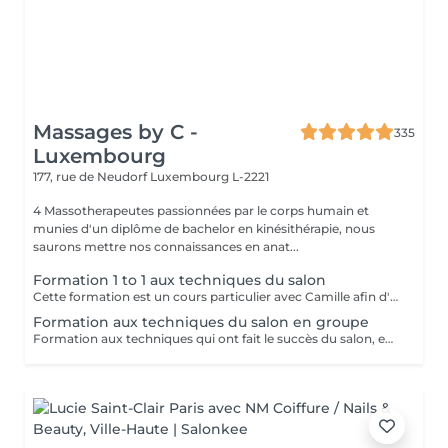
Massages by C -
335
Luxembourg
177, rue de Neudorf
Luxembourg L-2221
4 Massotherapeutes passionnées par le corps humain et
munies d'un diplôme de bachelor en kinésithérapie, nous
saurons mettre nos connaissances en anat...
Formation 1 to 1 aux techniques du salon
Cette formation est un cours particulier avec Camille afin d'apprendre les techniques du salon : massage relaxant, massage sportif, massage des tissus profonds avec toutes les informations théoriques (anatomie, pathologie) ainsi que la pratique Nombre de jours au choix en fonction des besoins 2.900€ par jour
Formation aux techniques du salon en groupe
Formation aux techniques qui ont fait le succès du salon, en petit groupe : massage relaxant, sportif et massage des tissus profonds Cette formation vous permettra de travailler dans le domaine. Durée : 2 jours, de 10h à 18h Prix : 1.900€ les 2 jours Dates à venir : - Les 27/28 Septembre - Les 25/26 Octobre Réservations par mail : info@massagesbyc.com