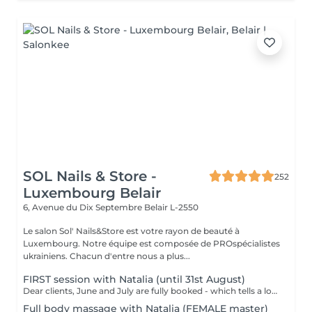
SOL Nails & Store -
252
Luxembourg Belair
6, Avenue du Dix Septembre
Belair L-2550
Le salon Sol' Nails&Store est votre rayon de beauté à
Luxembourg. Notre équipe est composée de PROspécialistes
ukrainiens. Chacun d'entre nous a plus...
FIRST session with Natalia (until 31st August)
Dear clients, June and July are fully booked - which tells a lot. Plan your session IN AUGUST at a welcome price now. Natalia - our new FEMALE massage therapist! We're excited for you to get to know her, and we're offering a special price - just €59 per session. A full body massage: back, arms, legs, feet, neck. Tension release, better circulation, a calm mind. From the first minute to the last, you're in good hands!
Full body massage with Natalia (FEMALE master)