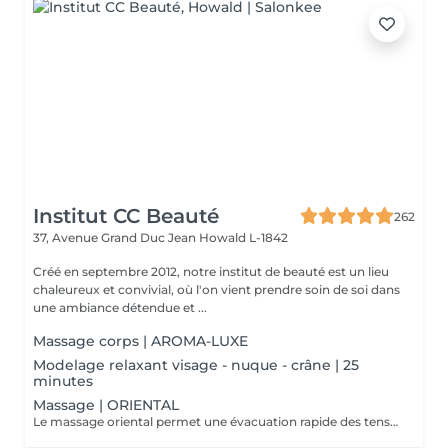
Institut CC Beauté
262
37, Avenue Grand Duc Jean
Howald L-1842
Créé en septembre 2012, notre institut de beauté est un lieu
chaleureux et convivial, où l'on vient prendre soin de soi dans
une ambiance détendue et ...
Massage corps | AROMA-LUXE
Modelage relaxant visage - nuque - crâne | 25
minutes
Massage | ORIENTAL
Le massage oriental permet une évacuation rapide des tensions nerveuses et des toxines, délie et assouplit les muscles, vous allez plonger dans un état de relaxation intense.