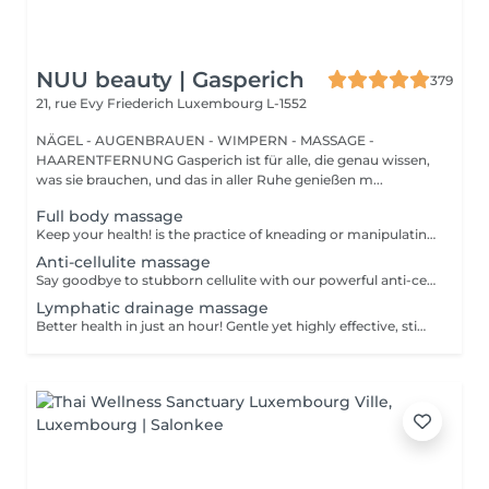
NUU beauty | Gasperich
379
21, rue Evy Friederich
Luxembourg L-1552
NÄGEL - AUGENBRAUEN - WIMPERN - MASSAGE -
HAARENTFERNUNG Gasperich ist für alle, die genau wissen,
was sie brauchen, und das in aller Ruhe genießen m...
Full body massage
Keep your health! is the practice of kneading or manipulating a person's muscles and other soft-tissue in order to reduce stress, reduce muscle pain, increase relaxation and improve the work of the immune system. Age restrictions: there are no age restrictions for this procedure. Post procedure recommendations: do not do sport and any sharp movements 2-3 hours after the procedure. Frequency: 1-2 times per week, 10 times in total. Repeat once in 3-6 months.
Anti-cellulite massage
Say goodbye to stubborn cellulite with our powerful anti-cellulite massage! This intensive treatment uses firm, targeted techniques to stimulate circulation, break down fat deposits, and smooth the skin's texture. By enhancing lymphatic flow and increasing metabolism, it visibly reduces the appearance of dimples and improves overall skin tone. Ideal as part of a body contouring plan. Age restrictions: recommended to do from 16 years. Post procedure recommendations: do not do sport and any sharp movements for 2-3 hours after the procedure. Frequency: 2-3 times per week, 10 times in total. Repeat once in 3-6 months.
Lymphatic drainage massage
Better health in just an hour! Gentle yet highly effective, stimulates the body's lymphatic system to flush out toxins, reduce swelling, and enhance immunity. This technique uses light, rhythmic strokes to encourage natural drainage, making it perfect for reducing bloating, post-surgery care, and improving skin tone. A go-to for detox and wellness. Age restrictions: there are no age restrictions for this procedure. Post procedure recommendations: do not do sport and any sharp movements 2-3 hours after the procedure. Frequency: 1-2 times per week, 10 times in total. Repeat once in 3-6 months.