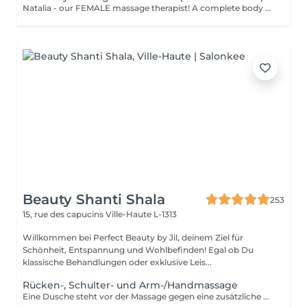
Natalia - our FEMALE massage therapist! A complete body massage designed to release tension, improve circulation and promote overall relaxation. The treatment typically focuses on the back, shoulders, arms, legs and other key tension areas using smooth and soothing massage techniques. Result: a feeling of lightness, relaxation and renewed body comfort. Recommended frequency: once a week to once a month, depending on your needs and stress level.
Beauty Shanti Shala
253
15, rue des capucins
Ville-Haute L-1313
Willkommen bei Perfect Beauty by Jil, deinem Ziel für
Schönheit, Entspannung und Wohlbefinden! Egal ob Du
klassische Behandlungen oder exklusive Leis...
Rücken-, Schulter- und Arm-/Handmassage
Eine Dusche steht vor der Massage gegen eine zusätzliche Gebühr von 15 € zur Verfügung. Bitte duschen Sie zu Hause oder wenn wir feststellen, dass Sie nicht geduscht haben, werden wir trotzdem 15 € berechnen. Vielen Dank für Ihr Verständnis. Die Massagen werden mit genügend Druck und Details durchgeführt, wobei Bereiche wie Knie und Ellbogen nicht vergessen werden.