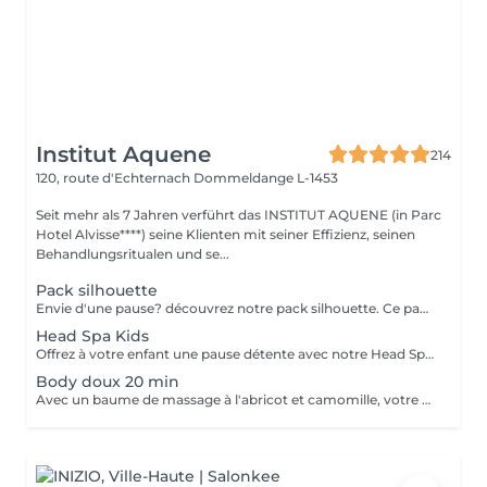
Institut Aquene
214
120, route d'Echternach
Dommeldange L-1453
Seit mehr als 7 Jahren verführt das INSTITUT AQUENE (in Parc
Hotel Alvisse****) seine Klienten mit seiner Effizienz, seinen
Behandlungsritualen und se...
Pack silhouette
Envie d'une pause? découvrez notre pack silhouette. Ce pack comprend: - Un gommage du corps pour exfolier la peau - Un enveloppement du corps pour le renourrir en profondeur - Un drainage lymphatique brésilien détoxifier le corps - Madérothérapie corps complet pour le raffermissant et l'aspect peau d'orange Au prix de 355€ au lieu de 418€
Head Spa Kids
Offrez à votre enfant une pause détente avec notre Head Spa Kids, un soin de 30 min spécialement conçu pour les jeunes de 10 à 13 ans. Ce rituel doux et apaisant prend soin de leur cuir chevelu tout en leur offrant un moment de relaxation adapté à leur âge. Ce soin comprend - Nettoyage délicat: Un lavage doux adapté aux cheveux et cuir chevelu des enfants. - Massage relaxant: Une gestuelle apaisante pour favoriser la détente et stimuler la microcirculation. - Hydratation légère: des produits respectueux, spécialement choisis pour nourrir et protéger leurs cheveux. Un sèche cheveux et des brosses sont mis à sa disposition pour que votre enfant ne sorte pas avec la tête mouillée
Body doux 20 min
Avec un baume de massage à l'abricot et camomille, votre enfant bénéficiera d'un massage doux de 20min pour l'arrière de son corps