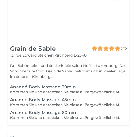
Grain de Sable
272
13, rue Edward Steichen
Kirchberg L-2540
Der Schönheits- und Schlankheitssalon Nr. 1 in Luxemburg. Das
Schönheitsinstitut "Grain de Sable" befindet sich in idealer Lage
im Stadtteil Kirchberg...
Ananné Body Massage 30min
Kommen Sie und entdecken Sie diese außergewöhnliche Massage ohne Verzögerung. Zuerst verwenden wir ein pflanzliches und reines Öl, dann massieren wir den ganzen Körper abwechselnd mit Bürsten und Steinen. Entspannung garantiert! Der Körper ist entspannt und straff.
Ananné Body Massage 45min
Kommen Sie und entdecken Sie diese außergewöhnliche Massage ohne Verzögerung. Zuerst verwenden wir ein pflanzliches und reines Öl, dann massieren wir den ganzen Körper abwechselnd mit Bürsten und Steinen. Entspannung garantiert! Der Körper ist entspannt und straff.
Ananné Body Massage 60min
Kommen Sie und entdecken Sie diese außergewöhnliche Massage ohne Verzögerung. Zuerst verwenden wir ein pflanzliches und reines Öl, dann massieren wir den ganzen Körper abwechselnd mit Bürsten und Steinen. Entspannung garantiert! Der Körper ist entspannt und straff.